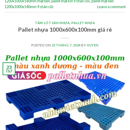
1200x1000x140mm mặt liền
,
pallet mặt kín 9 chân cốc
,
pallet mặt liền
1200x1000x140mm 9 chân cốc
Leave a comment
TẤM LÓT SÀN NHỰA
,
PALLET NHỰA
Pallet nhựa 1000x600x100mm giá rẻ
POSTED ON
23 THÁNG 7, 2024
BY
HUYEN
23
Th7