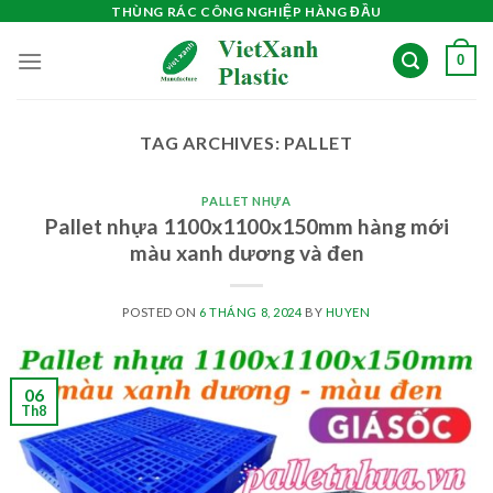
Skip
THÙNG RÁC CÔNG NGHIỆP HÀNG ĐẦU
to
0
content
TAG ARCHIVES:
PALLET
PALLET NHỰA
Pallet nhựa 1100x1100x150mm hàng mới
màu xanh dương và đen
POSTED ON
6 THÁNG 8, 2024
BY
HUYEN
06
Th8