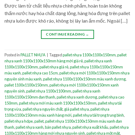
Được làm từ chất liệu nhựa chính phẩm, hoàn toán không
thấm nước hay hóa chất dạng lỏng, hàng hóa đựng trên pallet
nhựa luôn được khô ráo, không bị lây lan ẩm mốc. Ngoài […]
CONTINUE READING
→
Posted in
PALLET NHỰA
|
Tagged
pallet nhựa 1100x1100x150mm
,
pallet
nhựa xanh 1100x1100x150mm hàng mới giá rẻ
,
pallet nhựa xanh
1100x1100x150mm
,
pallet nhựa giá rẻ
,
pallet nhựa 1100x1100x150mm
màu xanh
,
pallet nhựa cao 15cm
,
pallet nhựa mới 1100x1100x150mm nhựa
nguyên sinh màu xanh
,
pallet nhựa 1100x1100x150mm màu xanh dương
,
pallet 1100x1100x150mm
,
pallet nhựa mới 1100x1100x150mm xanh
nguyên sinh
,
pallet nhựa 1100x1100mm
,
pallet nhựa xanh
1100x1100x150mm đan thanh
,
pallet nhựa xanh dương
,
pallet nhựa cao
150mm
,
pallet nhựa mới màu xanh 1100x1100x150mm
,
pallet nhựa tải
trọng vừa
,
pallet nhựa nguyên chất
,
giá pallet nhựa
,
pallet nhựa
1100x1100x150mm màu xanh hàng mới
,
pallet nhựa tải trọng trung bình
,
pallet nhựa hdpe
,
pallet
,
pallet nhựa 1100x1100x150mm màu xanh đan
thanh
,
pallet nhựa xanh
,
bán pallet nhựa
,
pallet nhựa xuất khẩu
,
pallet nhựa
1100x1100x150mm hàng mới nhựa nguyên sinh
,
pallet nhựa một mặt
,