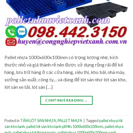
Pallet nhựa 1000x600x100mm có trọng lượng nhẹ, kích
thước nhỏ và giá thành rẻ nên được sử dụng rộng rãi để kê
hàng, lưu trữ hàng ở các cửa hàng, siêu thị, kho bãi, nhà máy,
xưởng sản xuất, công ty,…và dùng để lót sàn như lót sàn kho,
lót sàn xe tải, lót sàn […]
CONTINUE READING
→
Posted in
TẤM LÓT SÀN NHỰA
,
PALLET NHỰA
|
Tagged
pallet nhựa lót
sàn kho lạnh
,
pallet lót sàn kho lạnh pl04ls 1000x600x100mm
,
pallet nhựa
mới
,
pallet nhựa kê thùng nước
,
pallet nhựa 1000x600x100mm xanh