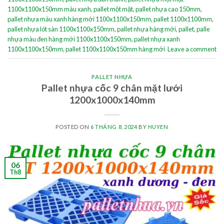
1100x1100x150mm màu xanh
,
pallet một mặt
,
pallet nhựa cao 150mm
,
pallet nhựa màu xanh hàng mới 1100x1100x150mm
,
pallet 1100x1100mm
,
pallet nhựa lót sàn 1100x1100x150mm
,
pallet nhựa hàng mới
,
pallet
,
palle
nhựa màu đen hàng mới 1100x1100x150mm
,
pallet nhựa xanh
1100x1100x150mm
,
pallet 1100x1100x150mm hàng mới
Leave a comment
PALLET NHỰA
Pallet nhựa cốc 9 chân mặt lưới
1200x1000x140mm
POSTED ON
6 THÁNG 8, 2024
BY
HUYEN
06
Th8