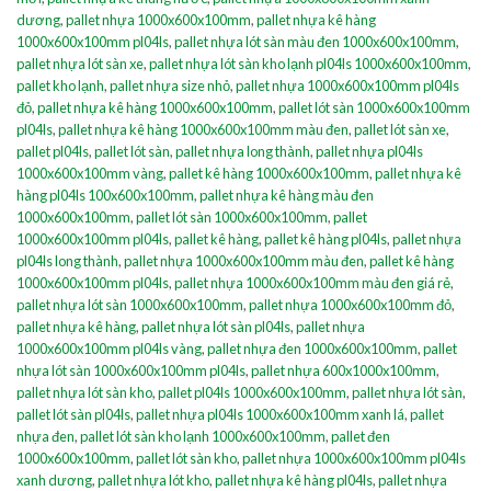
dương
,
pallet nhựa 1000x600x100mm
,
pallet nhựa kê hàng
1000x600x100mm pl04ls
,
pallet nhựa lót sàn màu đen 1000x600x100mm
,
pallet nhựa lót sàn xe
,
pallet nhựa lót sàn kho lạnh pl04ls 1000x600x100mm
,
pallet kho lạnh
,
pallet nhựa size nhỏ
,
pallet nhựa 1000x600x100mm pl04ls
đỏ
,
pallet nhựa kê hàng 1000x600x100mm
,
pallet lót sàn 1000x600x100mm
pl04ls
,
pallet nhựa kê hàng 1000x600x100mm màu đen
,
pallet lót sàn xe
,
pallet pl04ls
,
pallet lót sàn
,
pallet nhựa long thành
,
pallet nhựa pl04ls
1000x600x100mm vàng
,
pallet kê hàng 1000x600x100mm
,
pallet nhựa kê
hàng pl04ls 100x600x100mm
,
pallet nhựa kê hàng màu đen
1000x600x100mm
,
pallet lót sàn 1000x600x100mm
,
pallet
1000x600x100mm pl04ls
,
pallet kê hàng
,
pallet kê hàng pl04ls
,
pallet nhựa
pl04ls long thành
,
pallet nhựa 1000x600x100mm màu đen
,
pallet kê hàng
1000x600x100mm pl04ls
,
pallet nhựa 1000x600x100mm màu đen giá rẻ
,
pallet nhựa lót sàn 1000x600x100mm
,
pallet nhựa 1000x600x100mm đỏ
,
pallet nhựa kê hàng
,
pallet nhựa lót sàn pl04ls
,
pallet nhựa
1000x600x100mm pl04ls vàng
,
pallet nhựa đen 1000x600x100mm
,
pallet
nhựa lót sàn 1000x600x100mm pl04ls
,
pallet nhựa 600x1000x100mm
,
pallet nhựa lót sàn kho
,
pallet pl04ls 1000x600x100mm
,
pallet nhựa lót sàn
,
pallet lót sàn pl04ls
,
pallet nhựa pl04ls 1000x600x100mm xanh lá
,
pallet
nhựa đen
,
pallet lót sàn kho lạnh 1000x600x100mm
,
pallet đen
1000x600x100mm
,
pallet lót sàn kho
,
pallet nhựa 1000x600x100mm pl04ls
xanh dương
,
pallet nhựa lót kho
,
pallet nhựa kê hàng pl04ls
,
pallet nhựa