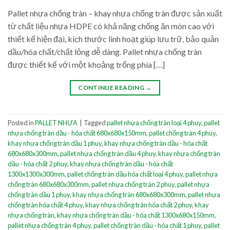
Pallet nhựa chống tràn – khay nhựa chống tràn được sản xuất
từ chất liệu nhựa HDPE có khả năng chống ăn mòn cao với
thiết kế hiện đại, kích thước linh hoạt giúp lưu trữ, bảo quản
dầu/hóa chất/chất lỏng dễ dàng. Pallet nhựa chống tràn
được thiết kế với một khoảng trống phía […]
CONTINUE READING
→
Posted in
PALLET NHỰA
|
Tagged
pallet nhựa chống tràn loại 4 phuy
,
pallet
nhựa chống tràn dầu - hóa chất 680x680x150mm
,
pallet chống tràn 4 phuy
,
khay nhựa chống tràn dầu 1 phuy
,
khay nhựa chống tràn dầu - hóa chất
680x680x300mm
,
pallet nhựa chống tràn dầu 4 phuy
,
khay nhựa chống tràn
dầu - hóa chất 2 phuy
,
khay nhựa chống tràn dầu - hóa chất
1300x1300x300mm
,
pallet chống tràn dầu hóa chất loại 4 phuy
,
pallet nhựa
chống tràn 680x680x300mm
,
pallet nhựa chống tràn 2 phuy
,
pallet nhựa
chống tràn dầu 1 phuy
,
khay nhựa chống tràn 680x680x300mm
,
pallet nhựa
chống tràn hóa chất 4 phuy
,
khay nhựa chống tràn hóa chất 2 phuy
,
khay
nhựa chống tràn
,
khay nhựa chống tràn dầu - hóa chất 1300x680x150mm
,
pallet nhựa chống tràn 4 phuy
,
pallet chống tràn dầu - hóa chất 1 phuy
,
pallet