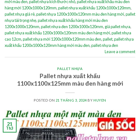
mới màu đen
,
pallet nhựa kích thước nhỏ
,
pallet nhựa xuất khẩu màu đen
hàng mới 1200x1000x120mm
,
pallet nhựa xuất khẩu 1200x1000x120mm
,
pallet nhựa giá rẻ
,
pallet nhựa 1200x1000x120mm màu đen hàng mới
,
pallet
nhựa tải trọng nhẹ
,
pallet nhựa xuất khẩu hàng mới màu đen
1200x1000x120mm
,
pallet nhựa đen 1200x1000x120mm
,
giá pallet nhựa
,
pallet nhựa xuất khẩu 1200x1000x120mm màu đen hàng mới
,
pallet nhựa
cao 12cm
,
pallet nhựa mới 1200x1000x120mm màu đen
,
pallet
,
pallet nhựa
xuất khẩu 1200x1000x120mm hàng mới màu đen
,
pallet nhựa đen
Leave a comment
PALLET NHỰA
Pallet nhựa xuất khẩu
1100x1100x125mm màu đen hàng mới
POSTED ON
21 THÁNG 3, 2024
BY
HUYEN
21
Th3