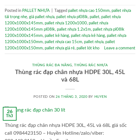
Posted in
PALLET NHỰA
|
Tagged
pallet nhựa cao 150mm
,
pallet nhựa
tải trọng nhẹ
,
giá pallet nhựa
,
pallet nhựa pl08lk
,
pallet
,
pallet nhựa
1200x1000x145mm
,
pallet nhựa 1200x1000
,
pallet nhựa
1200x1000x145mm pl08lk
,
pallet nhựa 1.2x1m
,
pallet nhựa pl08lk
1200x1000x145mm
,
pallet kê hàng
,
pallet nhựa kê hàng
,
pallet nhựa
1200x1000x150mm
,
pallet nhựa cao 15cm
,
pallet nhựa
,
pallet
1200x1000x150mm
,
pallet nhựa giá rẻ
,
pallet lót kho
Leave a comment
THÙNG RÁC ĐA NĂNG
,
THÙNG RÁC NHỰA
Thùng rác đạp chân nhựa HDPE 30L, 45L
và 68L
POSTED ON
26 THÁNG 3, 2020
BY
HUYEN
26
Th3
Thùng rác đạp chân nhựa HDPE 30L, 45L và 68L giá sốc
call 0984423150 – Huyền Hotline/zalo/viber: