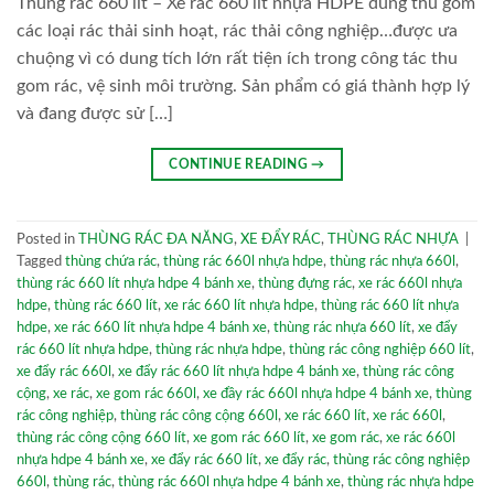
Thùng rác 660 lít – Xe rác 660 lít nhựa HDPE dùng thu gom
các loại rác thải sinh hoạt, rác thải công nghiệp…được ưa
chuộng vì có dung tích lớn rất tiện ích trong công tác thu
gom rác, vệ sinh môi trường. Sản phẩm có giá thành hợp lý
và đang được sử […]
CONTINUE READING
→
Posted in
THÙNG RÁC ĐA NĂNG
,
XE ĐẨY RÁC
,
THÙNG RÁC NHỰA
|
Tagged
thùng chứa rác
,
thùng rác 660l nhựa hdpe
,
thùng rác nhựa 660l
,
thùng rác 660 lít nhựa hdpe 4 bánh xe
,
thùng đựng rác
,
xe rác 660l nhựa
hdpe
,
thùng rác 660 lít
,
xe rác 660 lít nhựa hdpe
,
thùng rác 660 lít nhựa
hdpe
,
xe rác 660 lít nhựa hdpe 4 bánh xe
,
thùng rác nhựa 660 lít
,
xe đẩy
rác 660 lít nhựa hdpe
,
thùng rác nhựa hdpe
,
thùng rác công nghiệp 660 lít
,
xe đẩy rác 660l
,
xe đẩy rác 660 lít nhựa hdpe 4 bánh xe
,
thùng rác công
cộng
,
xe rác
,
xe gom rác 660l
,
xe đầy rác 660l nhựa hdpe 4 bánh xe
,
thùng
rác công nghiệp
,
thùng rác công cộng 660l
,
xe rác 660 lít
,
xe rác 660l
,
thùng rác công cộng 660 lít
,
xe gom rác 660 lít
,
xe gom rác
,
xe rác 660l
nhựa hdpe 4 bánh xe
,
xe đẩy rác 660 lít
,
xe đẩy rác
,
thùng rác công nghiệp
660l
,
thùng rác
,
thùng rác 660l nhựa hdpe 4 bánh xe
,
thùng rác nhựa hdpe