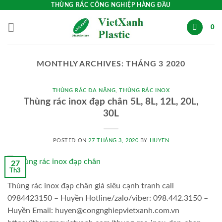
Skip
THÙNG RÁC CÔNG NGHIỆP HÀNG ĐẦU
to
0
content
MONTHLY ARCHIVES:
THÁNG 3 2020
THÙNG RÁC ĐA NĂNG
,
THÙNG RÁC INOX
Thùng rác inox đạp chân 5L, 8L, 12L, 20L,
30L
POSTED ON
27 THÁNG 3, 2020
BY
HUYEN
27
Th3
Thùng rác inox đạp chân giá siêu cạnh tranh call
0984423150 – Huyền Hotline/zalo/viber: 098.442.3150 –
Huyền Email: huyen@congnghiepvietxanh.com.vn