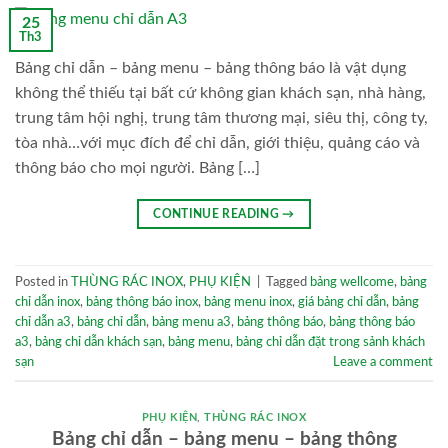
25
Th3
Bảng chỉ dẫn – bảng menu – bảng thông báo là vật dụng
không thể thiếu tại bất cứ không gian khách sạn, nhà hàng,
trung tâm hội nghị, trung tâm thương mại, siêu thị, công ty,
tòa nhà…với mục đích để chỉ dẫn, giới thiệu, quảng cáo và
thông báo cho mọi người. Bảng […]
CONTINUE READING
→
Posted in
THÙNG RÁC INOX
,
PHỤ KIỆN
|
Tagged
bảng wellcome
,
bảng
chỉ dẫn inox
,
bảng thông báo inox
,
bảng menu inox
,
giá bảng chỉ dẫn
,
bảng
chỉ dẫn a3
,
bảng chỉ dẫn
,
bảng menu a3
,
bảng thông báo
,
bảng thông báo
a3
,
bảng chỉ dẫn khách sạn
,
bảng menu
,
bảng chỉ dẫn đặt trong sảnh khách
sạn
Leave a comment
PHỤ KIỆN
,
THÙNG RÁC INOX
Bảng chỉ dẫn – bảng menu – bảng thông