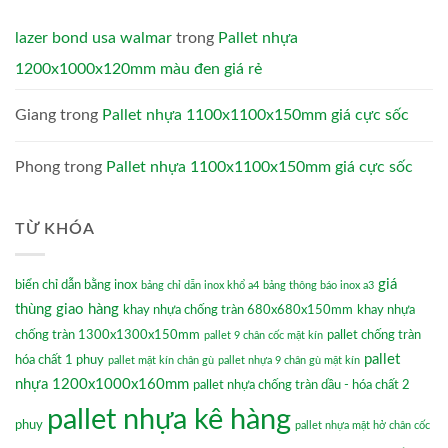
lazer bond usa walmar
trong
Pallet nhựa
1200x1000x120mm màu đen giá rẻ
Giang
trong
Pallet nhựa 1100x1100x150mm giá cực sốc
Phong
trong
Pallet nhựa 1100x1100x150mm giá cực sốc
TỪ KHÓA
giá
biển chỉ dẫn bằng inox
bảng chỉ dẫn inox khổ a4
bảng thông báo inox a3
thùng giao hàng
khay nhựa chống tràn 680x680x150mm
khay nhựa
chống tràn 1300x1300x150mm
pallet chống tràn
pallet 9 chân cốc mặt kín
pallet
hóa chất 1 phuy
pallet mặt kín chân gù
pallet nhựa 9 chân gù mặt kín
nhựa 1200x1000x160mm
pallet nhựa chống tràn dầu - hóa chất 2
pallet nhựa kê hàng
phuy
pallet nhựa mặt hở chân cốc