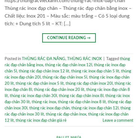
https://thungracvietxanh.com/thung-rac-inox-dap-chan
Thùng rác inox đạp chân – Thùng rác đạp chân bằng inox –
Chất liệu: Inox 201 – Màu sắc: màu trắng – Có 5 loại dung
tích: + Dung tích 5 lít – KT: […]
CONTINUE READING
→
Posted in
THÙNG RÁC ĐA NĂNG
,
THÙNG RÁC INOX
|
Tagged
thùng
rác đạp chân bằng inox
,
thùng rác đạp chân inox 12l
,
thùng rác inox đạp
chân 5l
,
thùng rác đạp chân inox 12 lít
,
thùng rác inox đạp chân 5 lít
,
thùng
rác inox đạp chân 20l
,
thùng rác đạp chân inox 5l
,
thùng rác inox đạp chân
20 lít
,
thùng rác đạp chân inox 5 lít
,
thùng rác đạp chân inox 20l
,
thùng rác
inox đạp chân 8l
,
thùng rác đạp chân inox 20 lít
,
thùng rác inox đạp chân 8
lít
,
thùng rác inox đạp chân 30l
,
thùng rác đạp chân inox 8l
,
thùng rác inox
đạp chân 30 lít
,
thùng rác inox
,
thùng rác đạp chân inox 8 lít
,
thùng rác đạp
chân inox 30l
,
thùng rác inox đạp chân
,
thùng rác inox đạp chân 12l
,
thùng
rác đạp chân inox 30 lít
,
thùng rác đạp chân inox
,
thùng rác inox đạp chân
12 lít
,
thùng rác inox đạp chân giá rẻ
Leave a comment
PALLET NHỰA