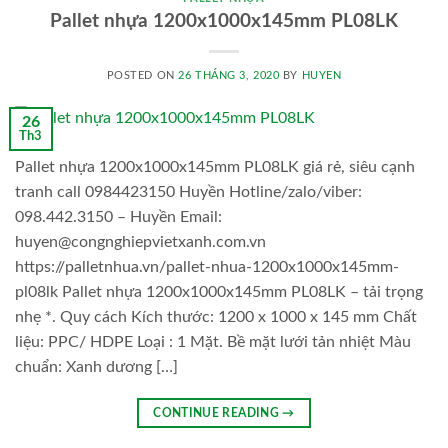
Pallet nhựa 1200x1000x145mm PL08LK
POSTED ON
26 THÁNG 3, 2020
BY
HUYEN
26
Th3
Pallet nhựa 1200x1000x145mm PL08LK giá rẻ, siêu cạnh
tranh call 0984423150 Huyền Hotline/zalo/viber:
098.442.3150 – Huyền Email:
huyen@congnghiepvietxanh.com.vn
https://palletnhua.vn/pallet-nhua-1200x1000x145mm-
pl08lk Pallet nhựa 1200x1000x145mm PL08LK – tải trọng
nhẹ *. Quy cách Kích thước: 1200 x 1000 x 145 mm Chất
liệu: PPC/ HDPE Loại : 1 Mặt. Bề mặt lưới tản nhiệt Màu
chuẩn: Xanh dương […]
CONTINUE READING
→