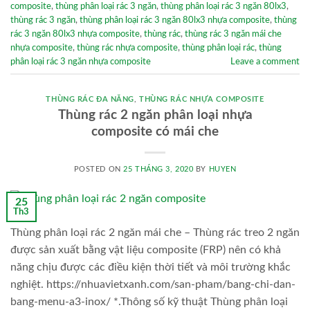
composite
,
thùng phân loại rác 3 ngăn
,
thùng phân loại rác 3 ngăn 80lx3
,
thùng rác 3 ngăn
,
thùng phân loại rác 3 ngăn 80lx3 nhựa composite
,
thùng
rác 3 ngăn 80lx3 nhựa composite
,
thùng rác
,
thùng rác 3 ngăn mái che
nhựa composite
,
thùng rác nhựa composite
,
thùng phân loại rác
,
thùng
phân loại rác 3 ngăn nhựa composite
Leave a comment
THÙNG RÁC ĐA NĂNG
,
THÙNG RÁC NHỰA COMPOSITE
Thùng rác 2 ngăn phân loại nhựa
composite có mái che
POSTED ON
25 THÁNG 3, 2020
BY
HUYEN
25
Th3
Thùng phân loại rác 2 ngăn mái che – Thùng rác treo 2 ngăn
được sản xuất bằng vật liệu composite (FRP) nên có khả
năng chịu được các điều kiện thời tiết và môi trường khắc
nghiệt. https://nhuavietxanh.com/san-pham/bang-chi-dan-
bang-menu-a3-inox/ *.Thông số kỹ thuật Thùng phân loại