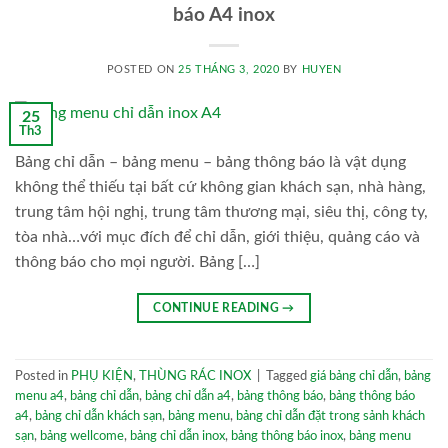
báo A4 inox
POSTED ON
25 THÁNG 3, 2020
BY
HUYEN
25
Th3
Bảng chỉ dẫn – bảng menu – bảng thông báo là vật dụng
không thể thiếu tại bất cứ không gian khách sạn, nhà hàng,
trung tâm hội nghị, trung tâm thương mại, siêu thị, công ty,
tòa nhà…với mục đích để chỉ dẫn, giới thiệu, quảng cáo và
thông báo cho mọi người. Bảng […]
CONTINUE READING
→
Posted in
PHỤ KIỆN
,
THÙNG RÁC INOX
|
Tagged
giá bảng chỉ dẫn
,
bảng
menu a4
,
bảng chỉ dẫn
,
bảng chỉ dẫn a4
,
bảng thông báo
,
bảng thông báo
a4
,
bảng chỉ dẫn khách sạn
,
bảng menu
,
bảng chỉ dẫn đặt trong sảnh khách
sạn
,
bảng wellcome
,
bảng chỉ dẫn inox
,
bảng thông báo inox
,
bảng menu