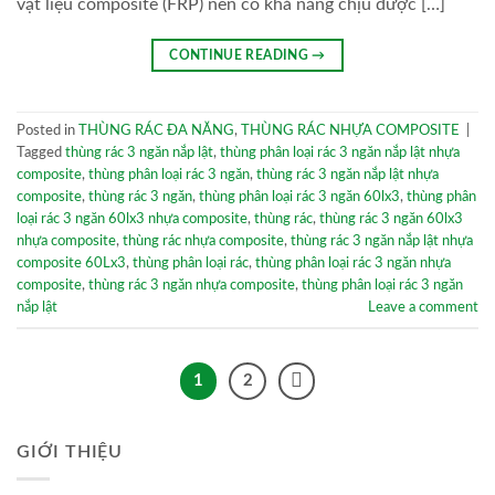
vật liệu composite (FRP) nên có khả năng chịu được […]
CONTINUE READING
→
Posted in
THÙNG RÁC ĐA NĂNG
,
THÙNG RÁC NHỰA COMPOSITE
|
Tagged
thùng rác 3 ngăn nắp lật
,
thùng phân loại rác 3 ngăn nắp lật nhựa
composite
,
thùng phân loại rác 3 ngăn
,
thùng rác 3 ngăn nắp lật nhựa
composite
,
thùng rác 3 ngăn
,
thùng phân loại rác 3 ngăn 60lx3
,
thùng phân
loại rác 3 ngăn 60lx3 nhựa composite
,
thùng rác
,
thùng rác 3 ngăn 60lx3
nhựa composite
,
thùng rác nhựa composite
,
thùng rác 3 ngăn nắp lật nhựa
composite 60Lx3
,
thùng phân loại rác
,
thùng phân loại rác 3 ngăn nhựa
composite
,
thùng rác 3 ngăn nhựa composite
,
thùng phân loại rác 3 ngăn
nắp lật
Leave a comment
1
2
GIỚI THIỆU