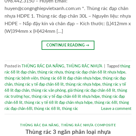
098.442.3150 – Huyền Email:
huyen@congnghiepvietxanh.com.vn *. Thùng rác đạp chân
nhựa HDPE 1. Thùng rác đạp chân 30L – Nguyên liệu: nhựa
HDPE – Nắp đậy kín và chân đạp – Kích thước: (L)412mm x
(W)394mm x (H)424mm […]
CONTINUE READING
→
Posted in
THÙNG RÁC ĐA NĂNG
,
THÙNG RÁC NHỰA
|
Tagged
thùng
rác 68 lít đạp chân
,
thùng rác nhựa
,
thùng rác đạp chân 68 lít nhựa hdpe
,
thùng rác bệnh viện
,
thùng rác 68 lít đạp chân nhựa hdpe
,
thùng rác đạp
chân
,
thùng rác y tế đạp chân 68 lít
,
thùng rác nhựa hdpe
,
thùng rác y tế
68 lít đạp chân
,
thùng rác văn phòng
,
giá thùng rác đạp chân 68 lít
,
thùng
rác trường học
,
thùng rác y tế đạp chân 68 lít nhựa hdpe
,
thùng rác đạp
chân 68 lít
,
thùng rác y tế 68 lít đạp chân nhựa hdpe
,
thùng rác 68l
,
thùng
rác đạp chân 68l
,
thùng rác 68 lít
,
thùng rác
Leave a comment
THÙNG RÁC ĐA NĂNG
,
THÙNG RÁC NHỰA COMPOSITE
Thùng rác 3 ngăn phân loại nhựa