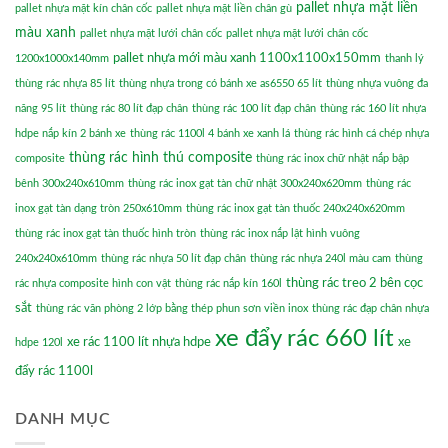
pallet nhựa mặt liền
pallet nhựa mặt kín chân cốc
pallet nhựa mặt liền chân gù
màu xanh
pallet nhựa mặt lưới chân cốc
pallet nhựa mặt lưới chân cốc
pallet nhựa mới màu xanh 1100x1100x150mm
1200x1000x140mm
thanh lý
thùng rác nhựa 85 lít
thùng nhựa trong có bánh xe as6550 65 lít
thùng nhựa vuông đa
năng 95 lít
thùng rác 80 lít đạp chân
thùng rác 100 lít đạp chân
thùng rác 160 lít nhựa
hdpe nắp kín 2 bánh xe
thùng rác 1100l 4 bánh xe xanh lá
thùng rác hình cá chép nhựa
thùng rác hình thú composite
composite
thùng rác inox chữ nhật nắp bập
bênh 300x240x610mm
thùng rác inox gạt tàn chữ nhật 300x240x620mm
thùng rác
inox gạt tàn dạng tròn 250x610mm
thùng rác inox gạt tàn thuốc 240x240x620mm
thùng rác inox gạt tàn thuốc hình tròn
thùng rác inox nắp lật hình vuông
240x240x610mm
thùng rác nhựa 50 lít đạp chân
thùng rác nhựa 240l màu cam
thùng
thùng rác treo 2 bên cọc
rác nhựa composite hình con vật
thùng rác nắp kín 160l
sắt
thùng rác văn phòng 2 lớp bằng thép phun sơn viền inox
thùng rác đạp chân nhựa
xe đẩy rác 660 lít
xe rác 1100 lít nhựa hdpe
xe
hdpe 120l
đẩy rác 1100l
DANH MỤC