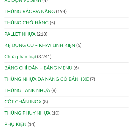
XE DỌN VỆ SINH
(4)
THÙNG RÁC ĐA NĂNG
(194)
THÙNG CHỞ HÀNG
(5)
PALLET NHỰA
(218)
KỆ DỤNG CỤ – KHAY LINH KIỆN
(6)
Chưa phân loại
(3.241)
BẢNG CHỈ DẪN – BẢNG MENU
(6)
THÙNG NHỰA ĐA NĂNG CÓ BÁNH XE
(7)
THÙNG TANK NHỰA
(8)
CỘT CHẮN INOX
(8)
THÙNG PHUY NHỰA
(10)
PHỤ KIỆN
(14)