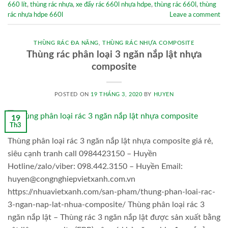
660 lít
,
thùng rác nhựa
,
xe đẩy rác 660l nhựa hdpe
,
thùng rác 660l
,
thùng
rác nhựa hdpe 660l
Leave a comment
THÙNG RÁC ĐA NĂNG
,
THÙNG RÁC NHỰA COMPOSITE
Thùng rác phân loại 3 ngăn nắp lật nhựa
composite
POSTED ON
19 THÁNG 3, 2020
BY
HUYEN
19
Th3
Thùng phân loại rác 3 ngăn nắp lật nhựa composite giá rẻ,
siêu cạnh tranh call 0984423150 – Huyền
Hotline/zalo/viber: 098.442.3150 – Huyền Email:
huyen@congnghiepvietxanh.com.vn
https://nhuavietxanh.com/san-pham/thung-phan-loai-rac-
3-ngan-nap-lat-nhua-composite/ Thùng phân loại rác 3
ngăn nắp lật – Thùng rác 3 ngăn nắp lật được sản xuất bằng