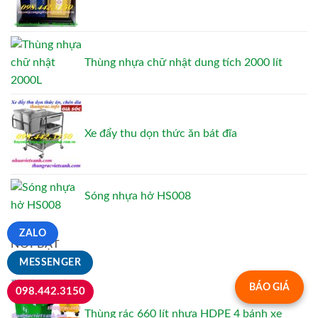
Thùng nhựa chữ nhật dung tích 2000 lít
Xe đẩy thu dọn thức ăn bát đĩa
Sóng nhựa hở HS008
ZALO
NỔI BẬT
MESSENGER
BÁO GIÁ
098.442.3150
Thùng rác 660 lít nhựa HDPE 4 bánh xe