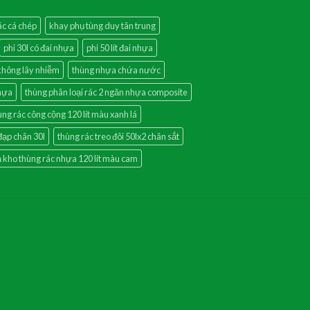
ác cá chép
khay phụ tùng duy tân trung
phi 30l có đai nhựa
phi 50 lít đai nhựa
 không lây nhiễm
thùng nhựa chứa nước
nhựa
thùng phân loại rác 2 ngăn nhựa composite
ùng rác công cộng 120 lít màu xanh lá
đạp chân 30l
thùng rác treo đôi 50lx2 chân sắt
ả kho thùng rác nhựa 120 lít màu cam