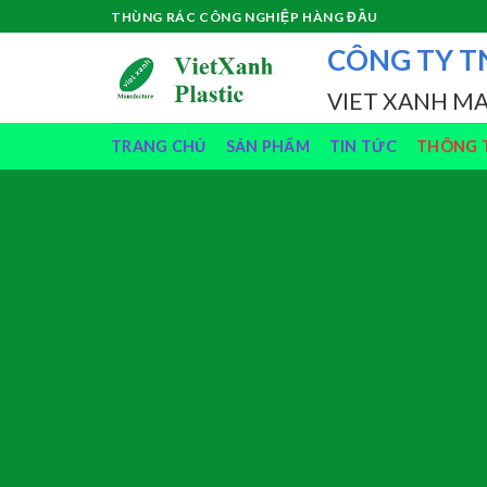
Skip
THÙNG RÁC CÔNG NGHIỆP HÀNG ĐẦU
to
CÔNG TY T
content
VIET XANH M
TRANG CHỦ
SẢN PHẨM
TIN TỨC
THÔNG T