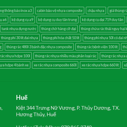
ng thông báo inox a3
cabin bảo vệ nhựa composite
chậu nhựa
giá thùng r
ụ a6
kệ dụng cụ a9
kệ dụng cụ duy tân trung
kệ dụng cụ đại 719 duy tân
tank nhựa đựng nước
thùng chở hàng cỡ đại
thùng chứa rác thải nguy hại
thùng phi 30 lít đai nhựa
thùng phi hóa chất 50 lít
thùng phi nhựa 50l có đai 
g
thùng rác 480l 3 bánh đặc nhựa composite
thùng rác bệnh viện 100 lít
th
 rác nhựa hdpe 100l
thùng rác nhựa nhiều màu phân loại rác
thùng rác nhựa 
hựa hdpe 4 bánh xe
xe rác nhựa composite 660l
xe rác nhựa hdpe 660 lít
x
Huế
n,
Kiệt 344 Trưng Nữ Vương, P. Thủy Dương, TX.
Hương Thủy, Huế