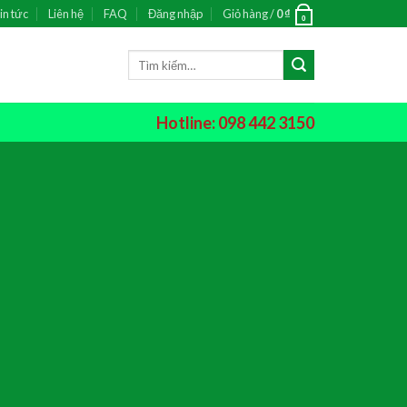
in tức
Liên hệ
FAQ
Đăng nhập
Giỏ hàng /
0
₫
0
Tìm
kiếm:
Hotline: 098 442 3150