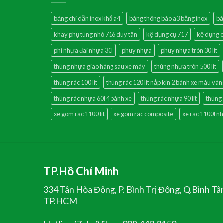
bảng chỉ dẫn inox khổ a4
bảng thông báo a3 bằng inox
bả
khay phụ tùng nhỏ 716 duy tân
kệ dụng cụ 717
kệ dụng c
phi nhựa đai nhựa 30l
phuy nhựa
phuy nhựa tròn 30 lít
thùng nhựa giao hàng sau xe máy
thùng nhựa tròn 500 lít
thùng rác 100 lít
thùng rác 120 lít nắp kín 2 bánh xe màu vàn
thùng rác nhựa 60l 4 bánh xe
thùng rác nhựa 90 lít
thùng
xe gom rác 1100 lít
xe gom rác composite
xe rác 1100l n
TP.Hồ Chí Minh
334 Tân Hòa Đông, P. Bình Trị Đông, Q.Bình Tâ
TP.HCM