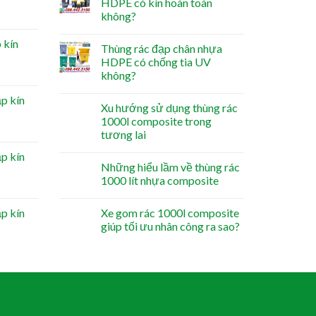
HDPE có kín hoàn toàn
không?
 kín
Thùng rác đạp chân nhựa
HDPE có chống tia UV
không?
ắp kín
Xu hướng sử dụng thùng rác
1000l composite trong
tương lai
ắp kín
Những hiểu lầm về thùng rác
1000 lít nhựa composite
ắp kín
Xe gom rác 1000l composite
giúp tối ưu nhân công ra sao?