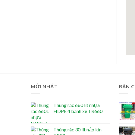
MỚI NHẤT
BÁN 
Thùng rác 660 lít nhựa
HDPE 4 bánh xe TR660
Thùng rác 30 lít nắp kín