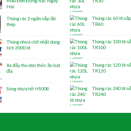
Màu Đen Đựng Rác Nguy
TR30
Hại
Thùng rác 60 lít nắp
Thùng rác 2 ngăn nắp lật
TR60
thép
Thùng rác 100 lít n
Thùng nhựa chữ nhật dung
TR100
tích 2000 lít
Thùng rác 120 lít n
Xe đẩy thu dọn thức ăn bát
TR120
đĩa
Thùng rác 240 lít n
Sóng nhựa hở HS008
TR240