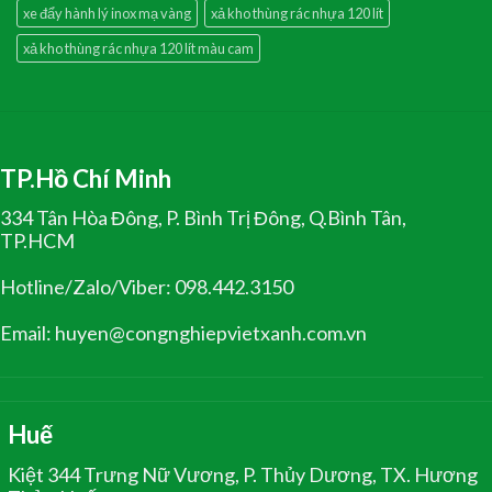
xe đẩy hành lý inox mạ vàng
xả kho thùng rác nhựa 120 lít
xả kho thùng rác nhựa 120 lít màu cam
TP.Hồ Chí Minh
334 Tân Hòa Đông, P. Bình Trị Đông, Q.Bình Tân,
TP.HCM
Hotline/Zalo/Viber: 098.442.3150
Email: huyen@congnghiepvietxanh.com.vn
Huế
Kiệt 344 Trưng Nữ Vương, P. Thủy Dương, TX. Hương