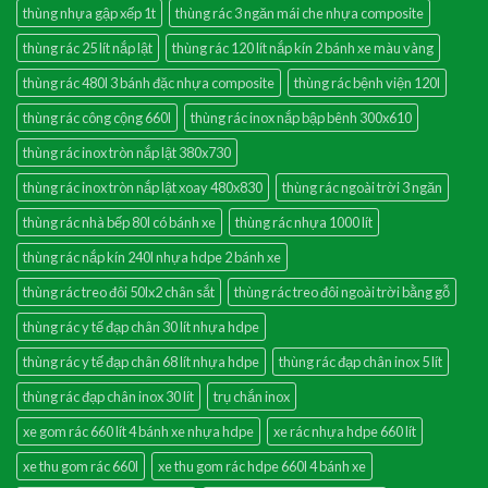
thùng nhựa gập xếp 1t
thùng rác 3 ngăn mái che nhựa composite
thùng rác 25 lít nắp lật
thùng rác 120 lít nắp kín 2 bánh xe màu vàng
thùng rác 480l 3 bánh đặc nhựa composite
thùng rác bệnh viện 120l
thùng rác công cộng 660l
thùng rác inox nắp bập bênh 300x610
thùng rác inox tròn nắp lật 380x730
thùng rác inox tròn nắp lật xoay 480x830
thùng rác ngoài trời 3 ngăn
thùng rác nhà bếp 80l có bánh xe
thùng rác nhựa 1000 lít
thùng rác nắp kín 240l nhựa hdpe 2 bánh xe
thùng rác treo đôi 50lx2 chân sắt
thùng rác treo đôi ngoài trời bằng gỗ
thùng rác y tế đạp chân 30 lít nhựa hdpe
thùng rác y tế đạp chân 68 lít nhựa hdpe
thùng rác đạp chân inox 5 lít
thùng rác đạp chân inox 30 lít
trụ chắn inox
xe gom rác 660 lít 4 bánh xe nhựa hdpe
xe rác nhựa hdpe 660 lít
xe thu gom rác 660l
xe thu gom rác hdpe 660l 4 bánh xe