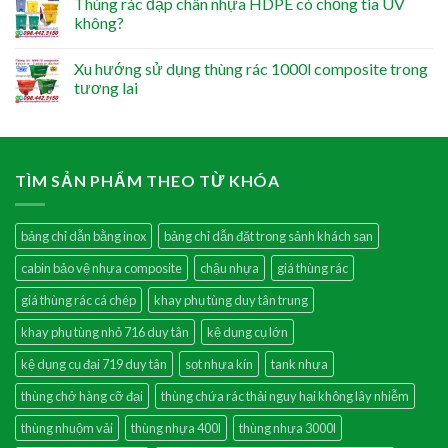
Thùng rác đạp chân nhựa HDPE có chống tia UV
không?
Xu hướng sử dụng thùng rác 1000l composite trong
tương lai
TÌM SẢN PHẨM THEO TỪ KHÓA
bảng chỉ dẫn bằng inox
bảng chỉ dẫn đặt trong sảnh khách sạn
cabin bảo vệ nhựa composite
chậu nhựa
giá thùng rác
giá thùng rác cá chép
khay phụ tùng duy tân trung
khay phụ tùng nhỏ 716 duy tân
kệ dụng cụ lớn
kệ dụng cụ đại 719 duy tân
sọt nhựa kín
tank nhựa
thùng chở hàng cỡ đại
thùng chứa rác thải nguy hại không lây nhiễm
thùng nhuộm vải
thùng nhựa 400l
thùng nhựa 3000l