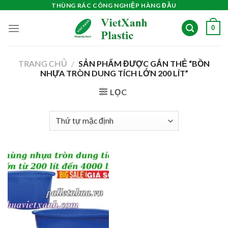
Skip
THÙNG RÁC CÔNG NGHIỆP HÀNG ĐẦU
to
0
content
TRANG CHỦ
/
SẢN PHẨM ĐƯỢC GẮN THẺ “BỒN
NHỰA TRÒN DUNG TÍCH LỚN 200 LÍT”
LỌC