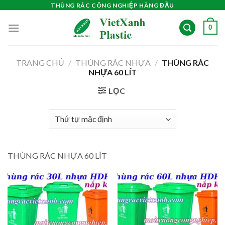
Skip
THÙNG RÁC CÔNG NGHIỆP HÀNG ĐẦU
to
0
content
TRANG CHỦ
/
THÙNG RÁC NHỰA
/
THÙNG RÁC
NHỰA 60 LÍT
LỌC
THÙNG RÁC NHỰA 60 LÍT