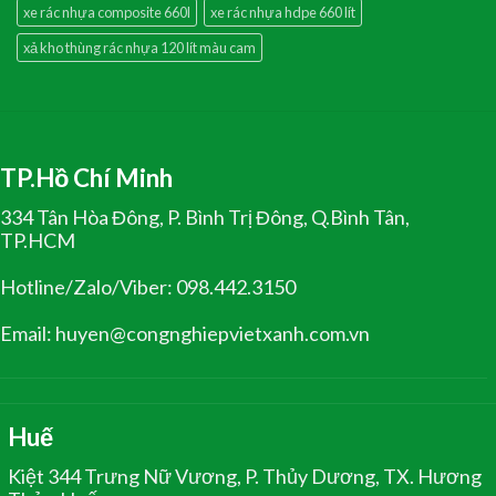
xe rác nhựa composite 660l
xe rác nhựa hdpe 660 lít
xả kho thùng rác nhựa 120 lít màu cam
TP.Hồ Chí Minh
334 Tân Hòa Đông, P. Bình Trị Đông, Q.Bình Tân,
TP.HCM
Hotline/Zalo/Viber: 098.442.3150
Email: huyen@congnghiepvietxanh.com.vn
Huế
Kiệt 344 Trưng Nữ Vương, P. Thủy Dương, TX. Hương