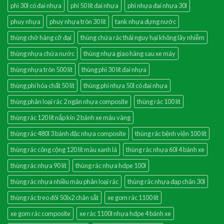
phi 30l có đai nhựa
phi 50 lít đai nhựa
phi nhựa đai nhựa 30l
phuy nhựa
phuy nhựa tròn 30 lít
tank nhựa đựng nước
thùng chở hàng cỡ đại
thùng chứa rác thải nguy hại không lây nhiễm
thùng nhựa chứa nước
thùng nhựa giao hàng sau xe máy
thùng nhựa tròn 500 lít
thùng phi 30 lít đai nhựa
thùng phi hóa chất 50 lít
thùng phi nhựa 50l có đai nhựa
thùng phân loại rác 2 ngăn nhựa composite
thùng rác 100 lít
thùng rác 120 lít nắp kín 2 bánh xe màu vàng
thùng rác 480l 3 bánh đặc nhựa composite
thùng rác bệnh viện 100 lít
thùng rác công cộng 120 lít màu xanh lá
thùng rác nhựa 60l 4 bánh xe
thùng rác nhựa 90 lít
thùng rác nhựa hdpe 100l
thùng rác nhựa nhiều màu phân loại rác
thùng rác nhựa đạp chân 30l
thùng rác treo đôi 50lx2 chân sắt
xe gom rác 1100 lít
xe gom rác composite
xe rác 1100l nhựa hdpe 4 bánh xe