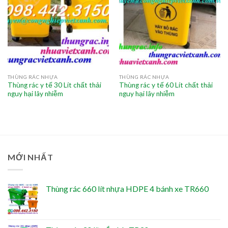
THÙNG RÁC NHỰA
THÙNG RÁC NHỰA
Thùng rác y tế 30 Lít chất thải
Thùng rác y tế 60 Lít chất thải
nguy hại lây nhiễm
nguy hại lây nhiễm
MỚI NHẤT
Thùng rác 660 lít nhựa HDPE 4 bánh xe TR660