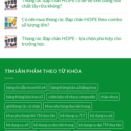
Thùng rác đạp chân HDPE có dễ vệ sinh bằng hóa
chất tẩy rửa không?
Có nên mua thùng rác đạp chân HDPE theo combo
số lượng lớn?
Thùng rác đạp chân HDPE – lựa chọn phù hợp cho
trường học
TÌM SẢN PHẨM THEO TỪ KHÓA
bảng chỉ dẫn inox khổ a4
bảng thông báo a3 bằng inox
bảng thông báo inox a3
cabin bảo vệ nhựa composite
chậu nhựa
giá thùng rác cá chép
khay phụ tùng duy tân trung
khay phụ tùng nhỏ 716 duy tân
kệ dụng cụ 717
kệ dụng cụ a6
kệ dụng cụ a9
kệ dụng cụ duy tân trung
kệ dụng cụ đại 719 duy tân