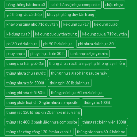
bảng thông báo inox a3
cabin bảo vệ nhựa composite
chậu nhựa
giá thùng rác cá chép
khay phụ tùng duy tân trung
khay phụ tùng nhỏ 716 duy tân
kệ dụng cụ 717
kệ dụng cụ a6
kệ dụng cụ a9
kệ dụng cụ duy tân trung
kệ dụng cụ đại 719 duy tân
phi 30l có đai nhựa
phi 50 lít đai nhựa
phi nhựa đai nhựa 30l
phuy nhựa
phuy nhựa tròn 30 lít
tank nhựa đựng nước
thùng chở hàng cỡ đại
thùng chứa rác thải nguy hại không lây nhiễm
thùng nhựa chứa nước
thùng nhựa giao hàng sau xe máy
thùng nhựa tròn 500 lít
thùng phi 30 lít đai nhựa
thùng phi hóa chất 50 lít
thùng phi nhựa 50l có đai nhựa
thùng phân loại rác 2 ngăn nhựa composite
thùng rác 100 lít
thùng rác 120 lít nắp kín 2 bánh xe màu vàng
thùng rác 480l 3 bánh đặc nhựa composite
thùng rác bệnh viện 100 lít
thùng rác công cộng 120 lít màu xanh lá
thùng rác nhựa 60l 4 bánh xe