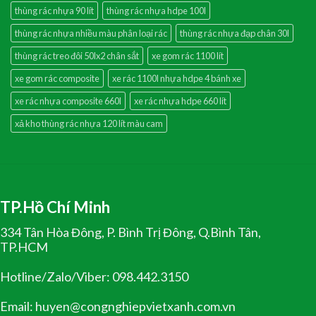
thùng rác nhựa 90 lít
thùng rác nhựa hdpe 100l
thùng rác nhựa nhiều màu phân loại rác
thùng rác nhựa đạp chân 30l
thùng rác treo đôi 50lx2 chân sắt
xe gom rác 1100 lít
xe gom rác composite
xe rác 1100l nhựa hdpe 4 bánh xe
xe rác nhựa composite 660l
xe rác nhựa hdpe 660 lít
xả kho thùng rác nhựa 120 lít màu cam
TP.Hồ Chí Minh
334 Tân Hòa Đông, P. Bình Trị Đông, Q.Bình Tân,
TP.HCM
Hotline/Zalo/Viber: 098.442.3150
Email: huyen@congnghiepvietxanh.com.vn