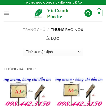
Skip
THÙNG RÁC CÔNG NGHIỆP HÀNG ĐẦU
to
0
content
TRANG CHỦ
/
THÙNG RÁC INOX
LỌC
THÙNG RÁC INOX