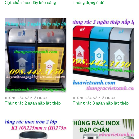
Cột chắn inox dây kéo căng
Thùng đựng ô dù
THÙNG RÁC NẮP LẬT INOX
THÙNG RÁC NẮP LẬT INOX
Thùng rác 2 ngăn nắp lật thép
Thùng rác 3 ngăn nắp lật thép