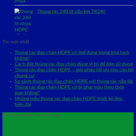
Thùng rác 240 lít nắp kín TR240
Tin mới nhất
Thùng rác đạp chân HDPE có thể dùng trong kho lạnh
không?
Cách đặt thùng rác đạp chân đúng vị trí để tiện sử dụng
Thùng rác đạp chân HDPE – giải pháp tối ưu cho căn hộ
chung cư
So sánh thùng rác đạp chân HDPE với thùng rác nắp lật
Thùng rác đạp chân HDPE có bị phai màu theo thời
gian không?
Những mẫu thùng rác đạp chân HDPE thiết kế đẹp,
hiện đại
Tìm sản phẩm theo từ khóa
hộp đựng ốc vít hiệp thành
khay nhựa hiệp thành size l
khay nhựa đan lưới 610x420x150mm hs008