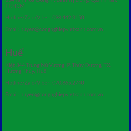
334 Tân Hòa Đông, P. Bình Trị Đông, Q.Bình Tân,
TP.HCM
Hotline/Zalo/Viber: 098.442.3150
Email: huyen@congnghiepvietxanh.com.vn
Huế
Kiệt 344 Trưng Nữ Vương, P. Thủy Dương, TX.
Hương Thủy, Huế
Hotline/Zalo/Viber: 070.865.2740
Email: huyen@congnghiepvietxanh.com.vn