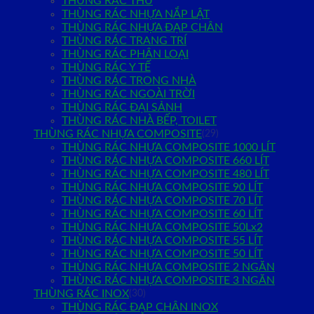
THÙNG RÁC THÚ
THÙNG RÁC NHỰA NẮP LẬT
THÙNG RÁC NHỰA ĐẠP CHÂN
THÙNG RÁC TRANG TRÍ
THÙNG RÁC PHÂN LOẠI
THÙNG RÁC Y TẾ
THÙNG RÁC TRONG NHÀ
THÙNG RÁC NGOÀI TRỜI
THÙNG RÁC ĐẠI SẢNH
THÙNG RÁC NHÀ BẾP, TOILET
THÙNG RÁC NHỰA COMPOSITE
(29)
THÙNG RÁC NHỰA COMPOSITE 1000 LÍT
THÙNG RÁC NHỰA COMPOSITE 660 LÍT
THÙNG RÁC NHỰA COMPOSITE 480 LÍT
THÙNG RÁC NHỰA COMPOSITE 90 LÍT
THÙNG RÁC NHỰA COMPOSITE 70 LÍT
THÙNG RÁC NHỰA COMPOSITE 60 LÍT
THÙNG RÁC NHỰA COMPOSITE 50Lx2
THÙNG RÁC NHỰA COMPOSITE 55 LÍT
THÙNG RÁC NHỰA COMPOSITE 50 LÍT
THÙNG RÁC NHỰA COMPOSITE 2 NGĂN
THÙNG RÁC NHỰA COMPOSITE 3 NGĂN
THÙNG RÁC INOX
(30)
THÙNG RÁC ĐẠP CHÂN INOX