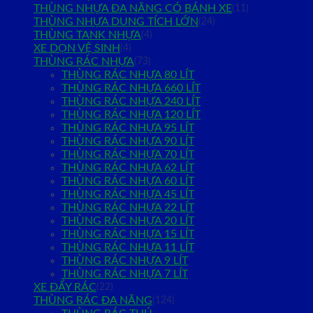
THÙNG NHỰA ĐA NĂNG CÓ BÁNH XE
(11)
THÙNG NHỰA DUNG TÍCH LỚN
(24)
THÙNG TANK NHỰA
(4)
XE DỌN VỆ SINH
(4)
THÙNG RÁC NHỰA
(73)
THÙNG RÁC NHỰA 80 LÍT
THÙNG RÁC NHỰA 660 LÍT
THÙNG RÁC NHỰA 240 LÍT
THÙNG RÁC NHỰA 120 LÍT
THÙNG RÁC NHỰA 95 LÍT
THÙNG RÁC NHỰA 90 LÍT
THÙNG RÁC NHỰA 70 LÍT
THÙNG RÁC NHỰA 62 LÍT
THÙNG RÁC NHỰA 60 LÍT
THÙNG RÁC NHỰA 45 LÍT
THÙNG RÁC NHỰA 22 LÍT
THÙNG RÁC NHỰA 20 LÍT
THÙNG RÁC NHỰA 15 LÍT
THÙNG RÁC NHỰA 11 LÍT
THÙNG RÁC NHỰA 9 LÍT
THÙNG RÁC NHỰA 7 LÍT
XE ĐẨY RÁC
(22)
THÙNG RÁC ĐA NĂNG
(124)