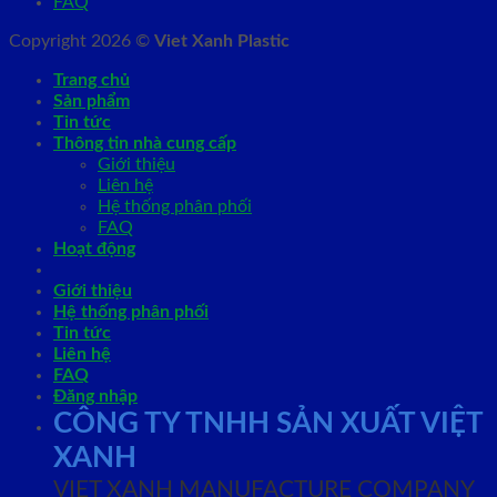
FAQ
Copyright 2026 ©
Viet Xanh Plastic
Trang chủ
Sản phẩm
Tin tức
Thông tin nhà cung cấp
Giới thiệu
Liên hệ
Hệ thống phân phối
FAQ
Hoạt động
Giới thiệu
Hệ thống phân phối
Tin tức
Liên hệ
FAQ
Đăng nhập
CÔNG TY TNHH SẢN XUẤT VIỆT
XANH
VIET XANH MANUFACTURE COMPANY