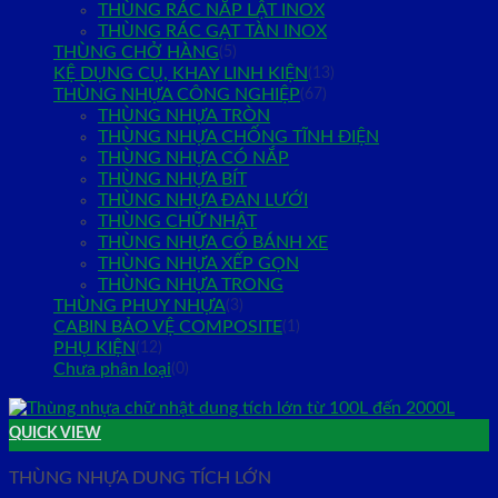
THÙNG RÁC NẮP LẬT INOX
THÙNG RÁC GẠT TÀN INOX
THÙNG CHỞ HÀNG
(5)
KỆ DỤNG CỤ, KHAY LINH KIỆN
(13)
THÙNG NHỰA CÔNG NGHIỆP
(67)
THÙNG NHỰA TRÒN
THÙNG NHỰA CHỐNG TĨNH ĐIỆN
THÙNG NHỰA CÓ NẮP
THÙNG NHỰA BÍT
THÙNG NHỰA ĐAN LƯỚI
THÙNG CHỮ NHẬT
THÙNG NHỰA CÓ BÁNH XE
THÙNG NHỰA XẾP GỌN
THÙNG NHỰA TRONG
THÙNG PHUY NHỰA
(3)
CABIN BẢO VỆ COMPOSITE
(1)
PHỤ KIỆN
(12)
Chưa phân loại
(0)
QUICK VIEW
THÙNG NHỰA DUNG TÍCH LỚN