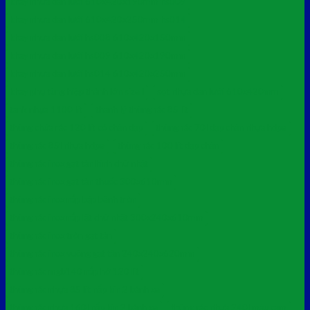
khay nhựa đan lưới 610x420x190mm hs009
khay nhựa đan lưới 610x420x250mm hs014
khay nhựa đan lưới hs008 610x420x150mm
khay nhựa đan lưới hs009 610x420x190mm
khay nhựa đan lưới hs014 610x420x250mm
khay phụ tùng hiệp thành lớn size l
sọt nhựa đan lưới 610x420mm
tank nhựa 1100 lít
thanh lý thùng rác 85 lít
thùng chứa rác 120 lít có chân đạp
thùng rác 70l đạp chân nhựa hdpe
thùng rác 85l nhựa hdpe
thùng rác 100 lít đạp chân
thùng rác inox gạt tàn hình chữ nhật
thùng rác inox gạt tàn thuốc 300x610mm
thùng rác inox nắp bập bênh tròn
thùng rác inox nắp lật chữ nhật 300x240x610mm
thùng rác inox tròn gạt tàn
thùng rác inox vuông gạt tàn 240x240x620mm
thùng rác mgb140 nắp hở 120 lít
thùng rác nhựa 85 lít nắp kín 2 bánh xe
thùng rác nhựa 160l nắp kín 2 bánh xe
thùng rác nhựa 240l màu cam