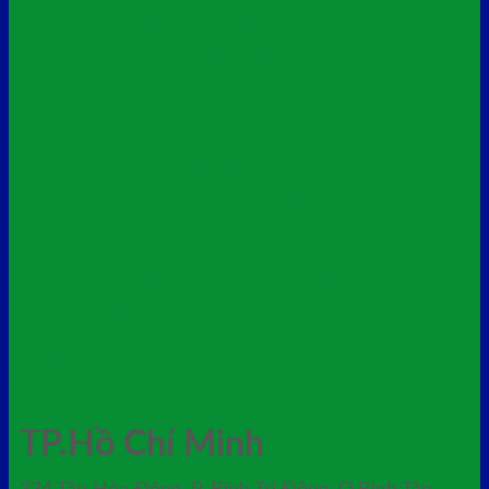
thùng rác nhựa composite hình con thú
thùng rác nhựa có chân đạp 80 lít
thùng rác nhựa đạp chân 50 lít
thùng rác nắp kín 160l nhựa hdpe
thùng rác nắp lật hdpe
thùng rác thép phun sơn 2 lớp không nắp
thùng rác treo đôi 2 bên cọc sắt
thùng rác treo đơn 55l chân sắt nhựa composite
thùng rác tròn 2 lớp bằng thép phun sơn
thùng rác trường học 85 lít
thùng rác y tế 7 lít
thùng rác đạp chân nhựa hdpe 68l
thùng rác đạp chân nhựa hdpe 70l có bánh xe
thùng rác đạp chân y tế
thùng đựng rác 660 lít
xe gom rác 1100 lít màu xanh lá
xe rác 660 lít màu xanh lá
xe thu gom rác 660l nhựa composite 3 bánh hơi
xe thu gom rác composite 660l 4 bánh xe
TP.Hồ Chí Minh