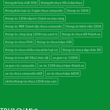
thùng phi hóa chất 50 lít
thùng phi nhựa 50l có đai nhựa
thùng phân loại rác 2 ngăn nhựa composite
thùng rác 100 lít
thùng rác 120 lít nắp kín 2 bánh xe màu vàng
thùng rác 480l 3 bánh đặc nhựa composite
thùng rác bệnh viện 100 lít
thùng rác công cộng 120 lít màu xanh lá
thùng rác nhựa 60l 4 bánh xe
thùng rác nhựa 90 lít
thùng rác nhựa hdpe 100l
thùng rác nhựa nhiều màu phân loại rác
thùng rác nhựa đạp chân 30l
thùng rác treo đôi 50lx2 chân sắt
xe gom rác 1100 lít
xe gom rác composite
xe rác 1100l nhựa hdpe 4 bánh xe
xe rác nhựa composite 660l
xe rác nhựa hdpe 660 lít
xả kho thùng rác nhựa 120 lít màu cam