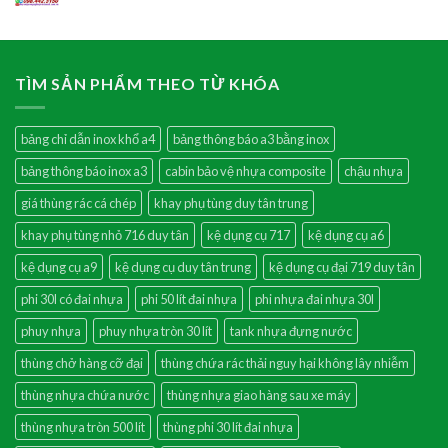
TÌM SẢN PHẨM THEO TỪ KHÓA
bảng chỉ dẫn inox khổ a4
bảng thông báo a3 bằng inox
bảng thông báo inox a3
cabin bảo vệ nhựa composite
chậu nhựa
giá thùng rác cá chép
khay phụ tùng duy tân trung
khay phụ tùng nhỏ 716 duy tân
kệ dụng cụ 717
kệ dụng cụ a6
kệ dụng cụ a9
kệ dụng cụ duy tân trung
kệ dụng cụ đại 719 duy tân
phi 30l có đai nhựa
phi 50 lít đai nhựa
phi nhựa đai nhựa 30l
phuy nhựa
phuy nhựa tròn 30 lít
tank nhựa đựng nước
thùng chở hàng cỡ đại
thùng chứa rác thải nguy hại không lây nhiễm
thùng nhựa chứa nước
thùng nhựa giao hàng sau xe máy
thùng nhựa tròn 500 lít
thùng phi 30 lít đai nhựa