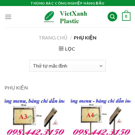
Skip
THÙNG RÁC CÔNG NGHIỆP HÀNG ĐẦU
to
0
content
TRANG CHỦ
/
PHỤ KIỆN
LỌC
PHỤ KIỆN