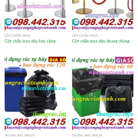
CỘT CHẮN INOX
CỘT CHẮN INOX
Cột chắn inox dây kéo căng
Cột chắn inox dây nhung chùng
THÙNG RÁC NHỰA
THÙNG RÁC NHỰA