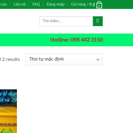
n tức
Liên hệ
FAQ
Đăng nhập
Giỏ hàng /
0
₫
0
Tìm
kiếm:
Hotline: 098 442 3150
 2 results