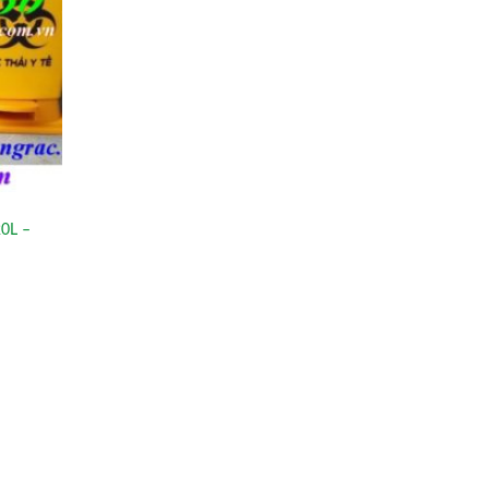
20L –