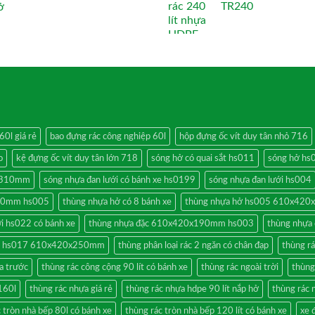
TR240
60l giá rẻ
bao đựng rác công nghiệp 60l
hộp đựng ốc vít duy tân nhỏ 716
o
kệ đựng ốc vít duy tân lớn 718
sóng hở có quai sắt hs011
sóng hở hs
0x310mm
sóng nhựa đan lưới có bánh xe hs0199
sóng nhựa đan lưới hs004
90mm hs005
thùng nhựa hở có 8 bánh xe
thùng nhựa hở hs005 610x42
i hs022 có bánh xe
thùng nhựa đặc 610x420x190mm hs003
thùng nhự
ặc hs017 610x420x250mm
thùng phân loại rác 2 ngăn có chân đạp
thùng r
a trước
thùng rác công cộng 90 lít có bánh xe
thùng rác ngoài trời
thùng
160l
thùng rác nhựa giá rẻ
thùng rác nhựa hdpe 90 lít nắp hở
thùng rác n
 tròn nhà bếp 80l có bánh xe
thùng rác tròn nhà bếp 120 lít có bánh xe
xe 