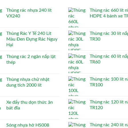
Thùng rác nhựa 240 lít
Thùng rác 660 lít 
VX240
HDPE 4 bánh xe T
Thùng Rác Y Tế 240 Lít
Thùng rác 30 lít nắ
Màu Đen Đựng Rác Nguy
TR30
Hại
Thùng rác 60 lít nắ
Thùng rác 2 ngăn nắp lật
TR60
thép
Thùng rác 100 lít n
Thùng nhựa chữ nhật
TR100
dung tích 2000 lít
Thùng rác 120 lít n
Xe đẩy thu dọn thức ăn
TR120
bát đĩa
Thùng rác 240 lít n
Sóng nhựa hở HS008