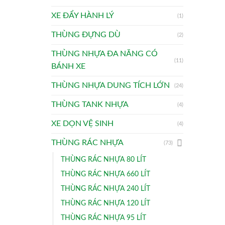
XE ĐẨY HÀNH LÝ
(1)
THÙNG ĐỰNG DÙ
(2)
THÙNG NHỰA ĐA NĂNG CÓ
(11)
BÁNH XE
THÙNG NHỰA DUNG TÍCH LỚN
(24)
THÙNG TANK NHỰA
(4)
XE DỌN VỆ SINH
(4)
THÙNG RÁC NHỰA
(73)
THÙNG RÁC NHỰA 80 LÍT
THÙNG RÁC NHỰA 660 LÍT
THÙNG RÁC NHỰA 240 LÍT
THÙNG RÁC NHỰA 120 LÍT
THÙNG RÁC NHỰA 95 LÍT