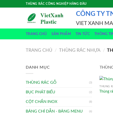
Skip
THÙNG RÁC CÔNG NGHIỆP HÀNG ĐẦU
to
CÔNG TY T
content
VIET XANH M
TRANG CHỦ
SẢN PHẨM
TIN TỨC
THÔNG TI
TRANG CHỦ
/
THÙNG RÁC NHỰA
/
TH
DANH MỤC
THÙNG
THÙNG RÁC GỖ
(3)
THÙNG R
Thùng r
BỤC PHÁT BIỂU
(2)
CỘT CHẮN INOX
(8)
BẢNG CHỈ DẪN - BẢNG MENU
(6)