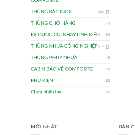
COMPOSITE
THÙNG RÁC INOX
(30)
THÙNG CHỞ HÀNG
(5)
KỆ DỤNG CỤ, KHAY LINH KIỆN
(13)
THÙNG NHỰA CÔNG NGHIỆP
(67)
THÙNG PHUY NHỰA
(3)
CABIN BẢO VỆ COMPOSITE
(1)
PHỤ KIỆN
(12)
Chưa phân loại
(0)
MỚI NHẤT
BÁN C