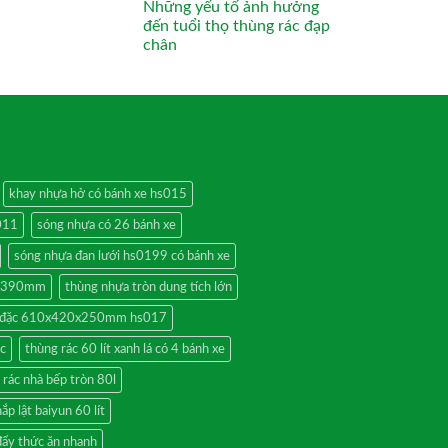
Những yếu tố ảnh hưởng
đến tuổi thọ thùng rác đạp
chân
khay nhựa hở có bánh xe hs015
011
sóng nhựa có 26 bánh xe
sóng nhựa đan lưới hs0199 có bánh xe
0x390mm
thùng nhựa tròn dung tích lớn
a đặc 610x420x250mm hs017
ác
thùng rác 60 lít xanh lá có 4 bánh xe
 rác nhà bếp tròn 80l
ắp lật baiyun 60 lít
đẩy thức ăn nhanh