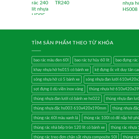
TR240
TÌM SẢN PHẨM THEO TỪ KHÓA
bao rác màu đen 60l
bao rác tự hủy 60 lít
bao đựng rác 
khay nhựa hở hs015 có bánh xe
kệ đựng ốc vít duy tân ca
sóng nhựa hở có 5 bánh xe
sóng nhựa đan lưới 610x42
sọt đựng ô dù viền inox vàng
thùng nhựa hở 610x420x3
thùng nhựa đan lưới có bánh xe hs022
thùng nhựa đan lướ
thùng nhựa đặc hs003 610x420x190mm
thùng nhựa đ
thùng rác 60l màu xanh lá
thùng rác 100l có đế nắp hở phí
thùng rác nhà bếp tròn 120 lít có bánh xe
thùng rác nhựa 
thùng rác treo đơn chân sắt nhựa composite 50l
thùng rác