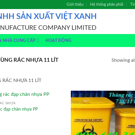
Giới thiệu
Hệ thống phân phối
Ti
NHH SẢN XUẤT VIỆT XANH
ANUFACTURE COMPANY LIMITED
N NHÀ CUNG CẤP
HOẠT ĐỘNG
ÙNG RÁC NHỰA 11 LÍT
Showing all
 RÁC NHỰA 11 LÍT
ÁC NHỰA
ác đạp chân nhựa PP