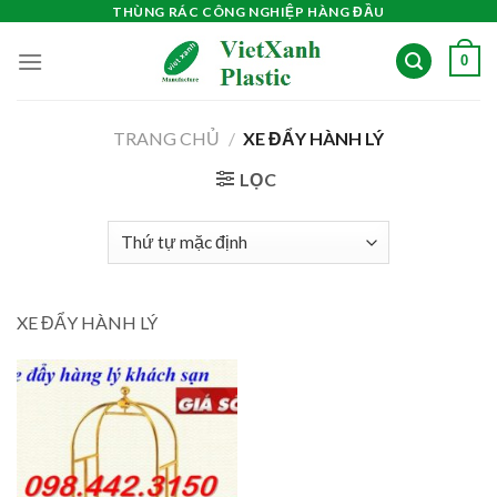
Skip
THÙNG RÁC CÔNG NGHIỆP HÀNG ĐẦU
to
0
content
TRANG CHỦ
/
XE ĐẨY HÀNH LÝ
LỌC
XE ĐẨY HÀNH LÝ