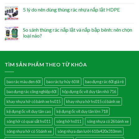
5 lý do nên dùng thùng rác nhựa nắp lật HDPE
So sánh thùng rác nắp lật và nắp bập bênh: nên chọn
loại nào?
TÌM SẢN PHẨM THEO TỪ KHÓA
bao rác màu đen 60l
bao rác tự hủy 60 lít
bao đựng rác 60l giá rẻ
bao đựng rác công nghiệp 60l
hộp đựng ốc vít duy tân nhỏ 716
khay nhựa hở có bánh xe hs015
khay nhựa hở hs015 có bánh xe
kệ đựng ốc vít duy tân cao
kệ đựng ốc vít duy tân lớn 718
sóng hở có quai sắt hs011
sóng hở hs011
sóng nhựa có 26 bánh xe
sóng nhựa hở có 5 bánh xe
sóng nhựa đan lưới 610x420x310mm