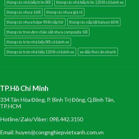
thùng rác nhà bếp tròn 80l
thùng rác nhà bếp tròn 120 lít có bánh xe
thùng rác nhựa 160l
thùng rác nhựa giá rẻ
thùng rác nhựa hdpe 90 lít nắp hở
thùng rác nắp lật baiyun 60 lít
thùng rác treo đơn chân sắt nhựa composite 50l
thùng rác tròn nhà bếp 80l có bánh xe
thùng rác tròn nhà bếp 120 lít có bánh xe
xe đẩy thức ăn nhanh
TP.Hồ Chí Minh
334 Tân Hòa Đông, P. Bình Trị Đông, Q.Bình Tân,
TP.HCM
Hotline/Zalo/Viber: 098.442.3150
Email: huyen@congnghiepvietxanh.com.vn