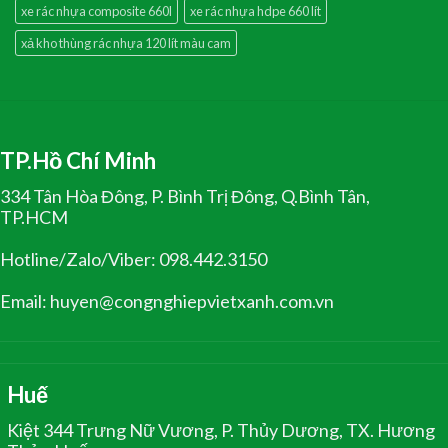
xe rác nhựa composite 660l
xe rác nhựa hdpe 660 lít
xả kho thùng rác nhựa 120 lít màu cam
TP.Hồ Chí Minh
334 Tân Hòa Đông, P. Bình Trị Đông, Q.Bình Tân,
TP.HCM
Hotline/Zalo/Viber: 098.442.3150
Email: huyen@congnghiepvietxanh.com.vn
Huế
Kiệt 344 Trưng Nữ Vương, P. Thủy Dương, TX. Hương