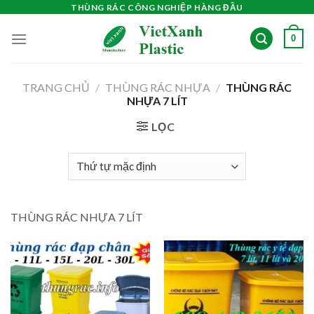
Skip
THÙNG RÁC CÔNG NGHIỆP HÀNG ĐẦU
to
0
content
TRANG CHỦ
/
THÙNG RÁC NHỰA
/
THÙNG RÁC
NHỰA 7 LÍT
LỌC
THÙNG RÁC NHỰA 7 LÍT