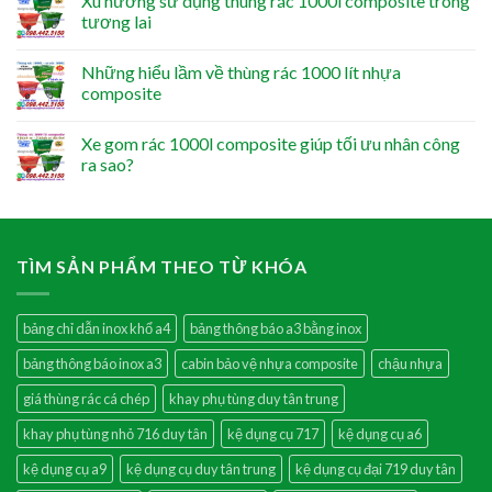
Xu hướng sử dụng thùng rác 1000l composite trong
tương lai
Những hiểu lầm về thùng rác 1000 lít nhựa
composite
Xe gom rác 1000l composite giúp tối ưu nhân công
ra sao?
TÌM SẢN PHẨM THEO TỪ KHÓA
bảng chỉ dẫn inox khổ a4
bảng thông báo a3 bằng inox
bảng thông báo inox a3
cabin bảo vệ nhựa composite
chậu nhựa
giá thùng rác cá chép
khay phụ tùng duy tân trung
khay phụ tùng nhỏ 716 duy tân
kệ dụng cụ 717
kệ dụng cụ a6
kệ dụng cụ a9
kệ dụng cụ duy tân trung
kệ dụng cụ đại 719 duy tân