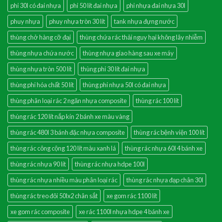
phi 30l có đai nhựa
phi 50 lít đai nhựa
phi nhựa đai nhựa 30l
phuy nhựa
phuy nhựa tròn 30 lít
tank nhựa đựng nước
thùng chở hàng cỡ đại
thùng chứa rác thải nguy hại không lây nhiễm
thùng nhựa chứa nước
thùng nhựa giao hàng sau xe máy
thùng nhựa tròn 500 lít
thùng phi 30 lít đai nhựa
thùng phi hóa chất 50 lít
thùng phi nhựa 50l có đai nhựa
thùng phân loại rác 2 ngăn nhựa composite
thùng rác 100 lít
thùng rác 120 lít nắp kín 2 bánh xe màu vàng
thùng rác 480l 3 bánh đặc nhựa composite
thùng rác bệnh viện 100 lít
thùng rác công cộng 120 lít màu xanh lá
thùng rác nhựa 60l 4 bánh xe
thùng rác nhựa 90 lít
thùng rác nhựa hdpe 100l
thùng rác nhựa nhiều màu phân loại rác
thùng rác nhựa đạp chân 30l
thùng rác treo đôi 50lx2 chân sắt
xe gom rác 1100 lít
xe gom rác composite
xe rác 1100l nhựa hdpe 4 bánh xe