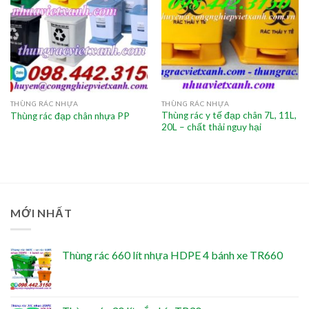
THÙNG RÁC NHỰA
THÙNG RÁC NHỰA
Thùng rác y tế đạp chân 7L, 11L,
Thùng rác đạp chân nhựa PP
20L – chất thải nguy hại
MỚI NHẤT
Thùng rác 660 lít nhựa HDPE 4 bánh xe TR660