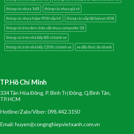
thùng rác nhựa 160l
thùng rác nhựa giá rẻ
thùng rác nhựa hdpe 90 lít nắp hở
thùng rác nắp lật baiyun 60 lít
thùng rác treo đơn chân sắt nhựa composite 50l
thùng rác tròn nhà bếp 80l có bánh xe
thùng rác tròn nhà bếp 120 lít có bánh xe
xe đẩy thức ăn nhanh
TP.Hồ Chí Minh
334 Tân Hòa Đông, P. Bình Trị Đông, Q.Bình Tân,
TP.HCM
Hotline/Zalo/Viber: 098.442.3150
Email: huyen@congnghiepvietxanh.com.vn