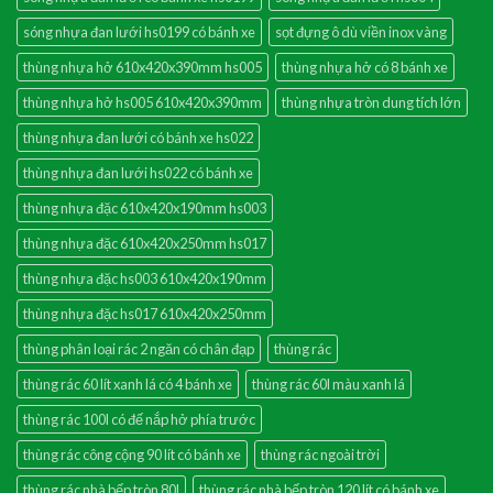
sóng nhựa đan lưới hs0199 có bánh xe
sọt đựng ô dù viền inox vàng
thùng nhựa hở 610x420x390mm hs005
thùng nhựa hở có 8 bánh xe
thùng nhựa hở hs005 610x420x390mm
thùng nhựa tròn dung tích lớn
thùng nhựa đan lưới có bánh xe hs022
thùng nhựa đan lưới hs022 có bánh xe
thùng nhựa đặc 610x420x190mm hs003
thùng nhựa đặc 610x420x250mm hs017
thùng nhựa đặc hs003 610x420x190mm
thùng nhựa đặc hs017 610x420x250mm
thùng phân loại rác 2 ngăn có chân đạp
thùng rác
thùng rác 60 lít xanh lá có 4 bánh xe
thùng rác 60l màu xanh lá
thùng rác 100l có đế nắp hở phía trước
thùng rác công cộng 90 lít có bánh xe
thùng rác ngoài trời
thùng rác nhà bếp tròn 80l
thùng rác nhà bếp tròn 120 lít có bánh xe