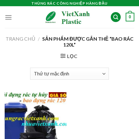
Skip
THÙNG RÁC CÔNG NGHIỆP HÀNG ĐẦU
to
0
content
TRANG CHỦ
/
SẢN PHẨM ĐƯỢC GẮN THẺ “BAO RÁC
120L”
LỌC