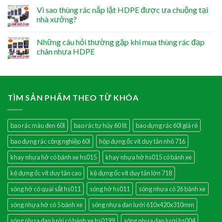
Vì sao thùng rác nắp lật HDPE được ưa chuộng tại
nhà xưởng?
Những câu hỏi thường gặp khi mua thùng rác đạp
chân nhựa HDPE
TÌM SẢN PHẨM THEO TỪ KHÓA
bao rác màu đen 60l
bao rác tự hủy 60 lít
bao đựng rác 60l giá rẻ
bao đựng rác công nghiệp 60l
hộp đựng ốc vít duy tân nhỏ 716
khay nhựa hở có bánh xe hs015
khay nhựa hở hs015 có bánh xe
kệ đựng ốc vít duy tân cao
kệ đựng ốc vít duy tân lớn 718
sóng hở có quai sắt hs011
sóng hở hs011
sóng nhựa có 26 bánh xe
sóng nhựa hở có 5 bánh xe
sóng nhựa đan lưới 610x420x310mm
sóng nhựa đan lưới có bánh xe hs0199
sóng nhựa đan lưới hs004