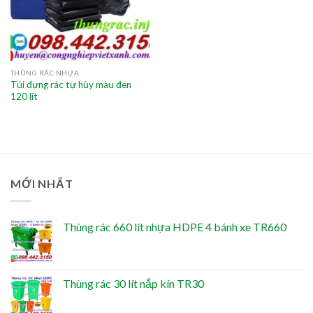
THÙNG RÁC NHỰA
Túi đựng rác tự hủy màu đen
120 lít
MỚI NHẤT
Thùng rác 660 lít nhựa HDPE 4 bánh xe TR660
Thùng rác 30 lít nắp kín TR30