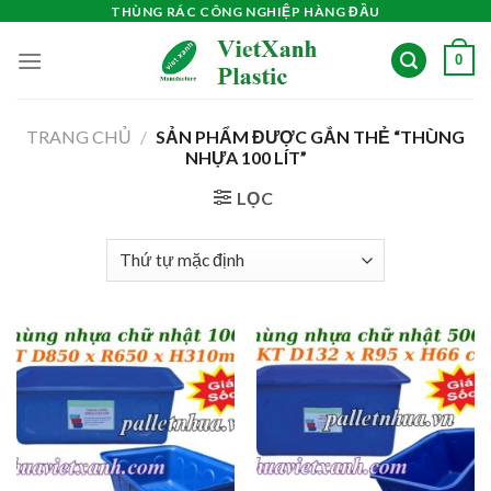
Skip
THÙNG RÁC CÔNG NGHIỆP HÀNG ĐẦU
to
0
content
TRANG CHỦ
/
SẢN PHẨM ĐƯỢC GẮN THẺ “THÙNG
NHỰA 100 LÍT”
LỌC