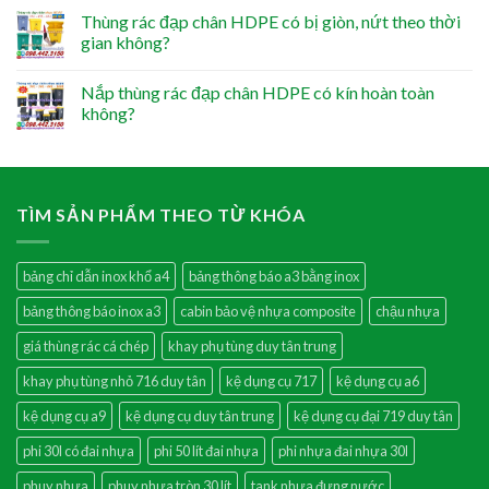
Thùng rác đạp chân HDPE có bị giòn, nứt theo thời
gian không?
Nắp thùng rác đạp chân HDPE có kín hoàn toàn
không?
TÌM SẢN PHẨM THEO TỪ KHÓA
bảng chỉ dẫn inox khổ a4
bảng thông báo a3 bằng inox
bảng thông báo inox a3
cabin bảo vệ nhựa composite
chậu nhựa
giá thùng rác cá chép
khay phụ tùng duy tân trung
khay phụ tùng nhỏ 716 duy tân
kệ dụng cụ 717
kệ dụng cụ a6
kệ dụng cụ a9
kệ dụng cụ duy tân trung
kệ dụng cụ đại 719 duy tân
phi 30l có đai nhựa
phi 50 lít đai nhựa
phi nhựa đai nhựa 30l
phuy nhựa
phuy nhựa tròn 30 lít
tank nhựa đựng nước