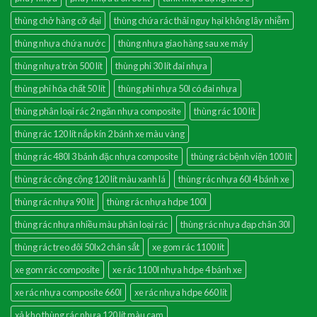
thùng chở hàng cỡ đại
thùng chứa rác thải nguy hại không lây nhiễm
thùng nhựa chứa nước
thùng nhựa giao hàng sau xe máy
thùng nhựa tròn 500 lít
thùng phi 30 lít đai nhựa
thùng phi hóa chất 50 lít
thùng phi nhựa 50l có đai nhựa
thùng phân loại rác 2 ngăn nhựa composite
thùng rác 100 lít
thùng rác 120 lít nắp kín 2 bánh xe màu vàng
thùng rác 480l 3 bánh đặc nhựa composite
thùng rác bệnh viện 100 lít
thùng rác công cộng 120 lít màu xanh lá
thùng rác nhựa 60l 4 bánh xe
thùng rác nhựa 90 lít
thùng rác nhựa hdpe 100l
thùng rác nhựa nhiều màu phân loại rác
thùng rác nhựa đạp chân 30l
thùng rác treo đôi 50lx2 chân sắt
xe gom rác 1100 lít
xe gom rác composite
xe rác 1100l nhựa hdpe 4 bánh xe
xe rác nhựa composite 660l
xe rác nhựa hdpe 660 lít
xả kho thùng rác nhựa 120 lít màu cam