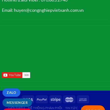
Email: huyen@congnghiepvietxanh.com.vn
ZALO
MESSENGER
GIỚI THIỆU
HỆ THỐNG PHÂN PHỐI
TIN TỨC
LIÊN HỆ
FAQ