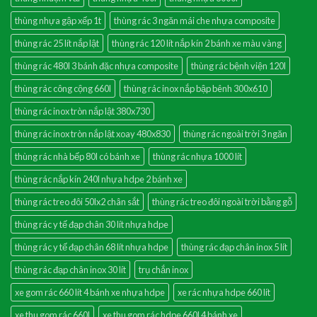
thùng nhựa gập xếp 1t
thùng rác 3 ngăn mái che nhựa composite
thùng rác 25 lít nắp lật
thùng rác 120 lít nắp kín 2 bánh xe màu vàng
thùng rác 480l 3 bánh đặc nhựa composite
thùng rác bệnh viện 120l
thùng rác công cộng 660l
thùng rác inox nắp bập bênh 300x610
thùng rác inox tròn nắp lật 380x730
thùng rác inox tròn nắp lật xoay 480x830
thùng rác ngoài trời 3 ngăn
thùng rác nhà bếp 80l có bánh xe
thùng rác nhựa 1000 lít
thùng rác nắp kín 240l nhựa hdpe 2 bánh xe
thùng rác treo đôi 50lx2 chân sắt
thùng rác treo đôi ngoài trời bằng gỗ
thùng rác y tế đạp chân 30 lít nhựa hdpe
thùng rác y tế đạp chân 68 lít nhựa hdpe
thùng rác đạp chân inox 5 lít
thùng rác đạp chân inox 30 lít
trụ chắn inox
xe gom rác 660 lít 4 bánh xe nhựa hdpe
xe rác nhựa hdpe 660 lít
xe thu gom rác 660l
xe thu gom rác hdpe 660l 4 bánh xe