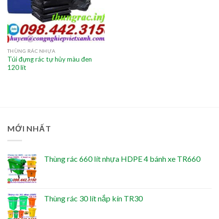
THÙNG RÁC NHỰA
Túi đựng rác tự hủy màu đen
120 lít
MỚI NHẤT
Thùng rác 660 lít nhựa HDPE 4 bánh xe TR660
Thùng rác 30 lít nắp kín TR30