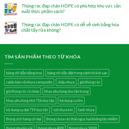
Thùng rác đạp chân HDPE có phù hợp khu vực sản
xuất thực phẩm sạch?
Thùng rác đạp chân HDPE có dễ vệ sinh bằng hóa
chất tẩy rửa không?
TÌM SẢN PHẨM THEO TỪ KHÓA
bảng chỉ dẫn bằng inox
bảng chỉ dẫn đặt trong sảnh khách sạn
cabin bảo vệ nhựa composite
chậu nhựa
giá thùng rác
giá thùng rác cá chép
khay phụ tùng duy tân trung
khay phụ tùng nhỏ 716 duy tân
kệ dụng cụ lớn
kệ dụng cụ đại 719 duy tân
sọt nhựa kín
tank nhựa
thùng chở hàng cỡ đại
thùng chứa rác thải nguy hại không lây nhiễm
thùng nhuộm vải
thùng nhựa 400l
thùng nhựa 3000l