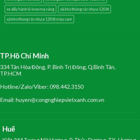
xe đẩy hành lý inox mạ vàng
xả kho thùng rác nhựa 120 lít
xả kho thùng rác nhựa 120 lít màu cam
TP.Hồ Chí Minh
334 Tân Hòa Đông, P. Bình Trị Đông, Q.Bình Tân,
TP.HCM
Hotline/Zalo/Viber: 098.442.3150
Email: huyen@congnghiepvietxanh.com.vn
Huế
Kiệt 344 Trưng Nữ Vương, P. Thủy Dương, TX. Hương