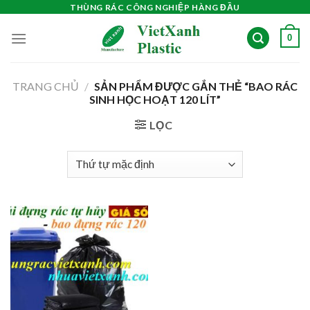
Skip
THÙNG RÁC CÔNG NGHIỆP HÀNG ĐẦU
to
0
content
TRANG CHỦ
/
SẢN PHẨM ĐƯỢC GẮN THẺ “BAO RÁC
SINH HỌC HOẠT 120 LÍT”
LỌC