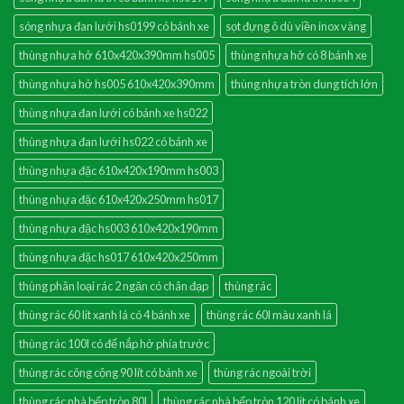
sóng nhựa đan lưới hs0199 có bánh xe
sọt đựng ô dù viền inox vàng
thùng nhựa hở 610x420x390mm hs005
thùng nhựa hở có 8 bánh xe
thùng nhựa hở hs005 610x420x390mm
thùng nhựa tròn dung tích lớn
thùng nhựa đan lưới có bánh xe hs022
thùng nhựa đan lưới hs022 có bánh xe
thùng nhựa đặc 610x420x190mm hs003
thùng nhựa đặc 610x420x250mm hs017
thùng nhựa đặc hs003 610x420x190mm
thùng nhựa đặc hs017 610x420x250mm
thùng phân loại rác 2 ngăn có chân đạp
thùng rác
thùng rác 60 lít xanh lá có 4 bánh xe
thùng rác 60l màu xanh lá
thùng rác 100l có đế nắp hở phía trước
thùng rác công cộng 90 lít có bánh xe
thùng rác ngoài trời
thùng rác nhà bếp tròn 80l
thùng rác nhà bếp tròn 120 lít có bánh xe