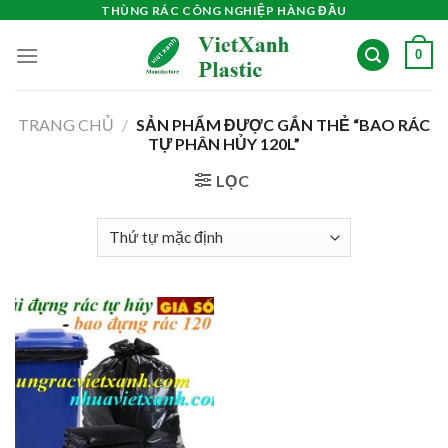
Skip
THÙNG RÁC CÔNG NGHIỆP HÀNG ĐẦU
to
0
content
TRANG CHỦ
/
SẢN PHẨM ĐƯỢC GẮN THẺ “BAO RÁC
TỰ PHÂN HỦY 120L”
LỌC