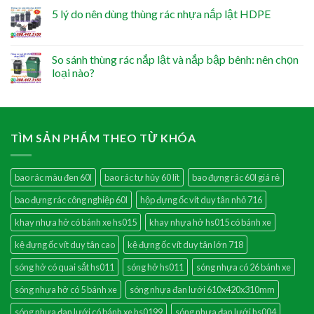
5 lý do nên dùng thùng rác nhựa nắp lật HDPE
So sánh thùng rác nắp lật và nắp bập bênh: nên chọn
loại nào?
TÌM SẢN PHẨM THEO TỪ KHÓA
bao rác màu đen 60l
bao rác tự hủy 60 lít
bao đựng rác 60l giá rẻ
bao đựng rác công nghiệp 60l
hộp đựng ốc vít duy tân nhỏ 716
khay nhựa hở có bánh xe hs015
khay nhựa hở hs015 có bánh xe
kệ đựng ốc vít duy tân cao
kệ đựng ốc vít duy tân lớn 718
sóng hở có quai sắt hs011
sóng hở hs011
sóng nhựa có 26 bánh xe
sóng nhựa hở có 5 bánh xe
sóng nhựa đan lưới 610x420x310mm
sóng nhựa đan lưới có bánh xe hs0199
sóng nhựa đan lưới hs004