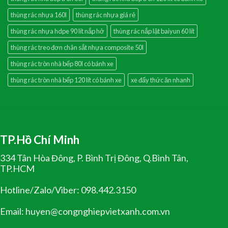
thùng rác nhựa 160l
thùng rác nhựa giá rẻ
thùng rác nhựa hdpe 90 lít nắp hở
thùng rác nắp lật baiyun 60 lít
thùng rác treo đơn chân sắt nhựa composite 50l
thùng rác tròn nhà bếp 80l có bánh xe
thùng rác tròn nhà bếp 120 lít có bánh xe
xe đẩy thức ăn nhanh
TP.Hồ Chí Minh
334 Tân Hòa Đông, P. Bình Trị Đông, Q.Bình Tân,
TP.HCM
Hotline/Zalo/Viber: 098.442.3150
Email: huyen@congnghiepvietxanh.com.vn