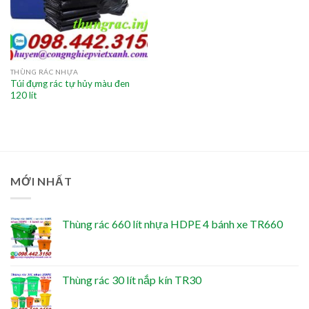
THÙNG RÁC NHỰA
Túi đựng rác tự hủy màu đen
120 lít
MỚI NHẤT
Thùng rác 660 lít nhựa HDPE 4 bánh xe TR660
Thùng rác 30 lít nắp kín TR30