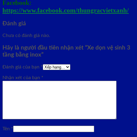
Facebook:
https://www.facebook.com/thungracvietxanh/
Đánh giá
Chưa có đánh giá nào.
Hãy là người đầu tiên nhận xét “Xe dọn vệ sinh 3
tầng bằng inox”
Đánh giá của bạn
*
Nhận xét của bạn
*
Tên
*