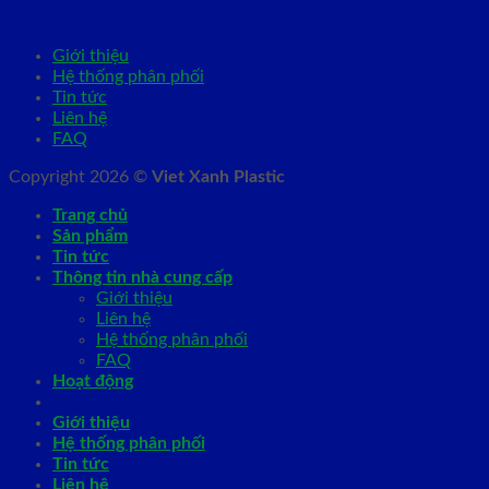
Giới thiệu
Hệ thống phân phối
Tin tức
Liên hệ
FAQ
Copyright 2026 ©
Viet Xanh Plastic
Trang chủ
Sản phẩm
Tin tức
Thông tin nhà cung cấp
Giới thiệu
Liên hệ
Hệ thống phân phối
FAQ
Hoạt động
Giới thiệu
Hệ thống phân phối
Tin tức
Liên hệ