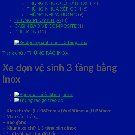
THÙNG NHỰA CÓ BÁNH XE
(14)
THÙNG NHỰA XẾP GỌN
(6)
THÙNG NHỰA TRONG
(9)
THÙNG PHUY NHỰA
(3)
CABIN BẢO VỆ COMPOSITE
(1)
PHỤ KIỆN
(12)
Trang chủ
/
THÙNG RÁC INOX
Xe dọn vệ sinh 3 tầng bằng
inox
– Kích thước: (L)1060mm x (W)450mm x (H)960mm
– Màu sắc: trắng
– Bao gồm:
+ Khung xe chữ L 3 tầng bằng inox
+ 1 túi vải bạt chứ đồ bẩn