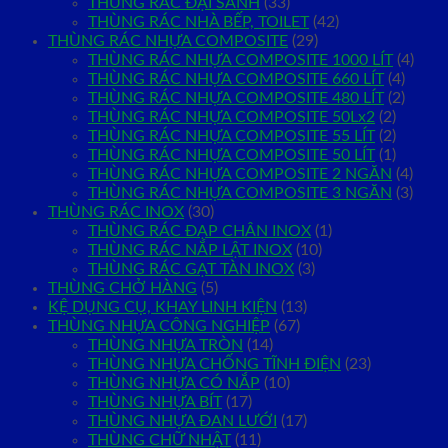
THÙNG RÁC ĐẠI SẢNH
(33)
THÙNG RÁC NHÀ BẾP, TOILET
(42)
THÙNG RÁC NHỰA COMPOSITE
(29)
THÙNG RÁC NHỰA COMPOSITE 1000 LÍT
(4)
THÙNG RÁC NHỰA COMPOSITE 660 LÍT
(4)
THÙNG RÁC NHỰA COMPOSITE 480 LÍT
(2)
THÙNG RÁC NHỰA COMPOSITE 50Lx2
(2)
THÙNG RÁC NHỰA COMPOSITE 55 LÍT
(2)
THÙNG RÁC NHỰA COMPOSITE 50 LÍT
(1)
THÙNG RÁC NHỰA COMPOSITE 2 NGĂN
(4)
THÙNG RÁC NHỰA COMPOSITE 3 NGĂN
(3)
THÙNG RÁC INOX
(30)
THÙNG RÁC ĐẠP CHÂN INOX
(1)
THÙNG RÁC NẮP LẬT INOX
(10)
THÙNG RÁC GẠT TÀN INOX
(3)
THÙNG CHỞ HÀNG
(5)
KỆ DỤNG CỤ, KHAY LINH KIỆN
(13)
THÙNG NHỰA CÔNG NGHIỆP
(67)
THÙNG NHỰA TRÒN
(14)
THÙNG NHỰA CHỐNG TĨNH ĐIỆN
(23)
THÙNG NHỰA CÓ NẮP
(10)
THÙNG NHỰA BÍT
(17)
THÙNG NHỰA ĐAN LƯỚI
(17)
THÙNG CHỮ NHẬT
(11)