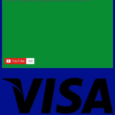
Email: huyen@congnghiepvietxanh.com.vn