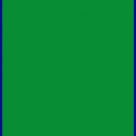
tùng duy tân trung
khay phụ tùng
nhỏ 716 duy tân
kệ dụng cụ 717
kệ
kệ dụng cụ
dụng cụ a6
kệ dụng cụ a9
duy tân trung
kệ dụng cụ đại 719
duy tân
phi 30l có đai nhựa
phi 50 lít đai
phuy nhựa
nhựa
phi nhựa đai nhựa 30l
tank nhựa đựng
phuy nhựa tròn 30 lít
nước
thùng chở hàng cỡ đại
thùng chứa rác thải nguy hại không lây nhiễm
thùng nhựa chứa nước
thùng
nhựa giao hàng sau xe máy
thùng
nhựa tròn 500 lít
thùng phi 30 lít đai
nhựa
thùng phi hóa chất 50 lít
thùng phi
thùng phân loại
nhựa 50l có đai nhựa