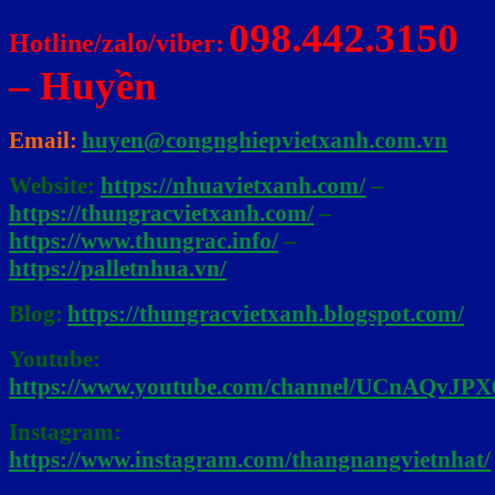
098.442.3150
Hotline/zalo/viber:
– Huyền
Email:
huyen@congnghiepvietxanh.com.vn
Website:
https://nhuavietxanh.com/
–
https://thungracvietxanh.com/
–
https://www.thungrac.info/
–
https://palletnhua.vn/
Blog:
https://thungracvietxanh.blogspot.com/
Youtube:
https://www.youtube.com/channel/UCnAQv
Instagram:
https://www.instagram.com/thangnangvietnhat/