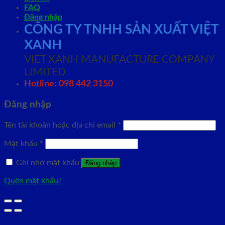
FAQ
Đăng nhập
CÔNG TY TNHH SẢN XUẤT VIỆT
XANH
VIET XANH MANUFACTURE COMPANY
LIMITED
Hotline: 098 442 3150
Đăng nhập
Tên tài khoản hoặc địa chỉ email
*
Mật khẩu
*
Ghi nhớ mật khẩu
Đăng nhập
Quên mật khẩu?