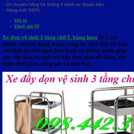
– Di chuyển bằng hệ thống 4 bánh xe thuận tiện
– Hàng mới 100%.
Mô tả
Đánh giá (0)
Xe dọn vệ sinh 3 tầng chữ L bằng inox
là 1 sản
phẩm chuyên dụng trong công tác dọn dẹp vệ sinh,
với thiết kế nhỏ gọn, linh hoạt
và thông minh giúp
cho việc làm vệ sinh trở nên đơn giản dễ dàng, tiết
kiệm thời gian, công sức và tiền bạc.