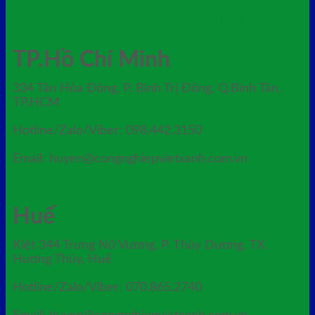
thùng rác nhựa 120 lít màu cam
TP.Hồ Chí Minh
334 Tân Hòa Đông, P. Bình Trị Đông, Q.Bình Tân,
TP.HCM
Hotline/Zalo/Viber: 098.442.3150
Email: huyen@congnghiepvietxanh.com.vn
Huế
Kiệt 344 Trưng Nữ Vương, P. Thủy Dương, TX.
Hương Thủy, Huế
Hotline/Zalo/Viber: 070.865.2740