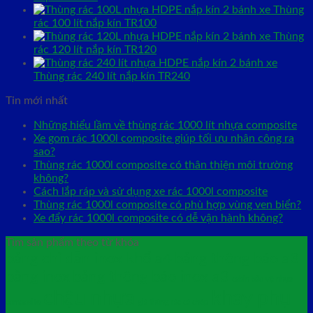
Thùng
rác 100 lít nắp kín TR100
Thùng
rác 120 lít nắp kín TR120
Thùng rác 240 lít nắp kín TR240
Tin mới nhất
Những hiểu lầm về thùng rác 1000 lít nhựa composite
Xe gom rác 1000l composite giúp tối ưu nhân công ra
sao?
Thùng rác 1000l composite có thân thiện môi trường
không?
Cách lắp ráp và sử dụng xe rác 1000l composite
Thùng rác 1000l composite có phù hợp vùng ven biển?
Xe đẩy rác 1000l composite có dễ vận hành không?
Tìm sản phẩm theo từ khóa
bảng chỉ dẫn inox khổ a4
bảng thông báo a3
bằng inox
bảng thông báo inox a3
cabin bảo vệ nhựa
chậu nhựa
khay phụ
composite
giá thùng rác cá chép