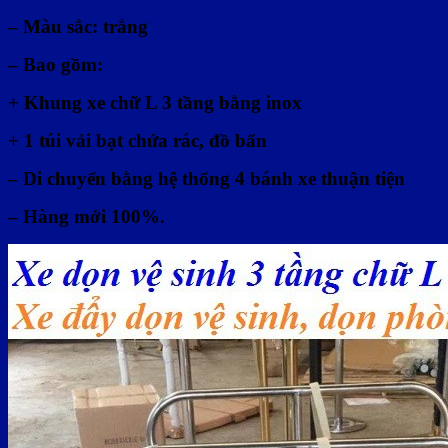
– Màu sắc: trắng
– Bao gồm:
+ Khung xe chữ L 3 tầng bằng inox
+ 1 túi vải bạt chứa rác, đồ bẩn
– Di chuyển bằng hệ thống 4 bánh xe thuận tiện
– Hàng mới 100%.