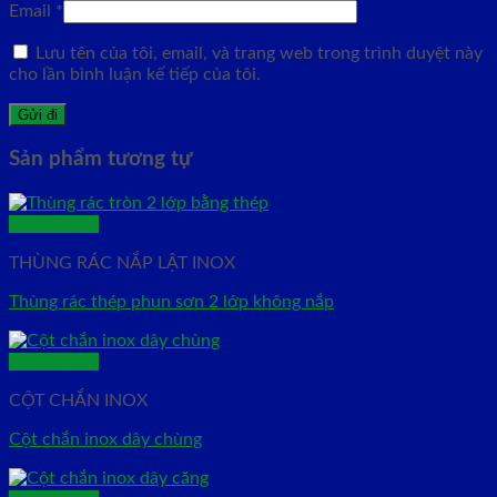
Email
*
Lưu tên của tôi, email, và trang web trong trình duyệt này
cho lần bình luận kế tiếp của tôi.
Sản phẩm tương tự
Quick View
THÙNG RÁC NẮP LẬT INOX
Thùng rác thép phun sơn 2 lớp không nắp
Quick View
CỘT CHẮN INOX
Cột chắn inox dây chùng