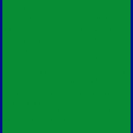
rác 2 ngăn nhựa composite
thùng
rác 100 lít
thùng rác 120 lít nắp
kín 2 bánh xe màu vàng
thùng rác 480l 3 bánh đặc
thùng
thùng rác bệnh viện 100 lít
nhựa composite
rác công cộng 120 lít màu xanh lá
thùng rác nhựa 60l 4 bánh xe
thùng rác nhựa 90 lít
thùng rác nhựa
thùng rác nhựa nhiều màu
hdpe 100l
phân loại rác
thùng rác nhựa đạp chân
30l
xe gom rác 1100 lít
xe
thùng rác treo đôi 50lx2 chân sắt
gom rác composite
xe rác 1100l nhựa hdpe
xe
4 bánh xe
xe rác nhựa composite 660l
rác nhựa hdpe 660 lít
xả kho