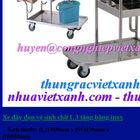
Xe đẩy dọn vệ sinh chữ L 3 tầng bằng inox
– Kích thước:
(L)1060mm x (W)450mm x
(H)960mm