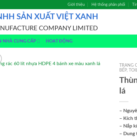
Giới thiệu
Hệ thống phân phối
Ti
NHH SẢN XUẤT VIỆT XANH
ANUFACTURE COMPANY LIMITED
N NHÀ CUNG CẤP
HOẠT ĐỘNG
TRANG 
BẾP, TOI
Thùn
lá
– Nguyê
– Kích 
– Nắp k
– Dung 