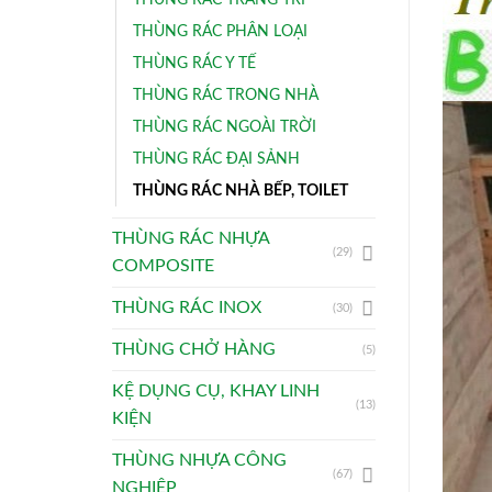
THÙNG RÁC PHÂN LOẠI
THÙNG RÁC Y TẾ
THÙNG RÁC TRONG NHÀ
THÙNG RÁC NGOÀI TRỜI
THÙNG RÁC ĐẠI SẢNH
THÙNG RÁC NHÀ BẾP, TOILET
THÙNG RÁC NHỰA
(29)
COMPOSITE
THÙNG RÁC INOX
(30)
THÙNG CHỞ HÀNG
(5)
KỆ DỤNG CỤ, KHAY LINH
(13)
KIỆN
THÙNG NHỰA CÔNG
(67)
NGHIỆP