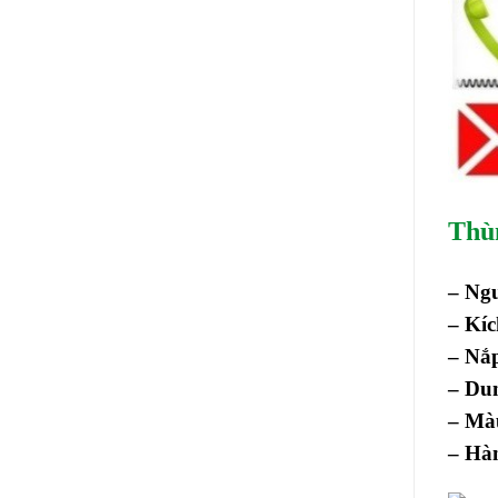
Thù
– Ng
– Kíc
– Nắ
– Dun
– Màu
– Hà