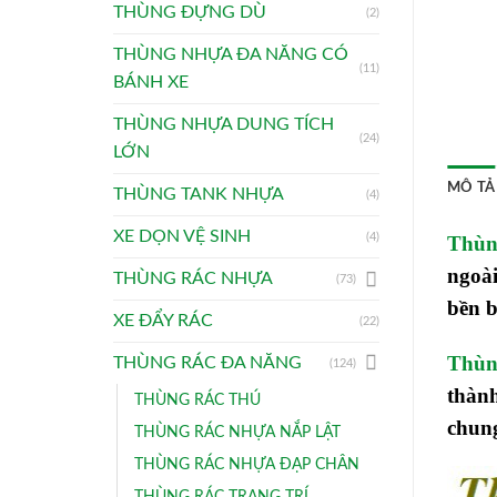
THÙNG ĐỰNG DÙ
(2)
THÙNG NHỰA ĐA NĂNG CÓ
(11)
BÁNH XE
THÙNG NHỰA DUNG TÍCH
(24)
LỚN
MÔ TẢ
THÙNG TANK NHỰA
(4)
XE DỌN VỆ SINH
(4)
Thùng
ngoà
THÙNG RÁC NHỰA
(73)
bền b
XE ĐẨY RÁC
(22)
Thùng
THÙNG RÁC ĐA NĂNG
(124)
thành
THÙNG RÁC THÚ
chung
THÙNG RÁC NHỰA NẮP LẬT
THÙNG RÁC NHỰA ĐẠP CHÂN
THÙNG RÁC TRANG TRÍ