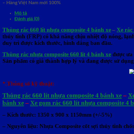
– Hàng Việt Nam mới 100%
Mô tả
Đánh giá (0)
Thùng rác 660 lít nhựa composite 4 bánh xe
–
Xe rác
thủy tinh (FRP) có khả năng chịu nhiệt độ nóng, lạn
duy trì được kích thước, hình dáng ban đầu.
Thùng rác nhựa composite 660 lít 4 bánh xe
được ưa 
Sản phẩm có giá thành hợp lý và đang được sử dụng 
*.Thông số kỹ thuật:
Thùng rác 660 lít nhựa composite 4 bánh xe
–
Xe
bánh xe
–
Xe gom rác 660 lít nhựa composite 4 
– Kích thước: 1350 x 900 x 1150mm (+/-5%)
– Nguyên liệu: Nhựa Composite cốt sợi thủy tinh chố