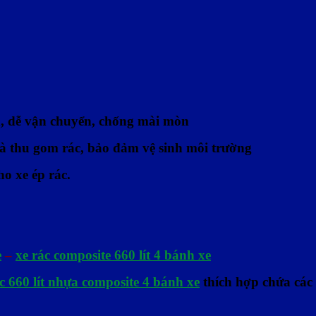
ớn, dễ vận chuyển, chống mài mòn
 và thu gom rác, bảo đảm vệ sinh môi trường
o xe ép rác.
e
–
xe rác composite 660 lít
4 bánh xe
c 660 lít nhựa composite 4 bánh xe
thích hợp chứa các 