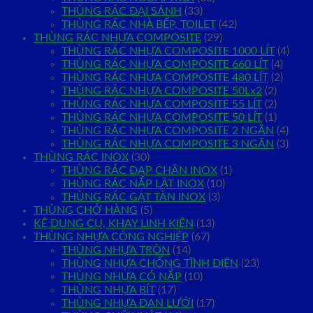
THÙNG RÁC ĐẠI SẢNH
(33)
THÙNG RÁC NHÀ BẾP, TOILET
(42)
THÙNG RÁC NHỰA COMPOSITE
(29)
THÙNG RÁC NHỰA COMPOSITE 1000 LÍT
(4)
THÙNG RÁC NHỰA COMPOSITE 660 LÍT
(4)
THÙNG RÁC NHỰA COMPOSITE 480 LÍT
(2)
THÙNG RÁC NHỰA COMPOSITE 50Lx2
(2)
THÙNG RÁC NHỰA COMPOSITE 55 LÍT
(2)
THÙNG RÁC NHỰA COMPOSITE 50 LÍT
(1)
THÙNG RÁC NHỰA COMPOSITE 2 NGĂN
(4)
THÙNG RÁC NHỰA COMPOSITE 3 NGĂN
(3)
THÙNG RÁC INOX
(30)
THÙNG RÁC ĐẠP CHÂN INOX
(1)
THÙNG RÁC NẮP LẬT INOX
(10)
THÙNG RÁC GẠT TÀN INOX
(3)
THÙNG CHỞ HÀNG
(5)
KỆ DỤNG CỤ, KHAY LINH KIỆN
(13)
THÙNG NHỰA CÔNG NGHIỆP
(67)
THÙNG NHỰA TRÒN
(14)
THÙNG NHỰA CHỐNG TĨNH ĐIỆN
(23)
THÙNG NHỰA CÓ NẮP
(10)
THÙNG NHỰA BÍT
(17)
THÙNG NHỰA ĐAN LƯỚI
(17)