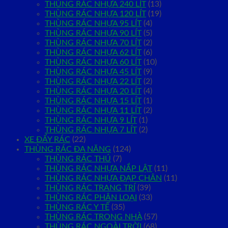
THÙNG RÁC NHỰA 240 LÍT
(13)
THÙNG RÁC NHỰA 120 LÍT
(19)
THÙNG RÁC NHỰA 95 LÍT
(4)
THÙNG RÁC NHỰA 90 LÍT
(5)
THÙNG RÁC NHỰA 70 LÍT
(2)
THÙNG RÁC NHỰA 62 LÍT
(6)
THÙNG RÁC NHỰA 60 LÍT
(10)
THÙNG RÁC NHỰA 45 LÍT
(9)
THÙNG RÁC NHỰA 22 LÍT
(2)
THÙNG RÁC NHỰA 20 LÍT
(4)
THÙNG RÁC NHỰA 15 LÍT
(1)
THÙNG RÁC NHỰA 11 LÍT
(2)
THÙNG RÁC NHỰA 9 LÍT
(1)
THÙNG RÁC NHỰA 7 LÍT
(2)
XE ĐẨY RÁC
(22)
THÙNG RÁC ĐA NĂNG
(124)
THÙNG RÁC THÚ
(7)
THÙNG RÁC NHỰA NẮP LẬT
(11)
THÙNG RÁC NHỰA ĐẠP CHÂN
(11)
THÙNG RÁC TRANG TRÍ
(39)
THÙNG RÁC PHÂN LOẠI
(33)
THÙNG RÁC Y TẾ
(35)
THÙNG RÁC TRONG NHÀ
(57)
THÙNG RÁC NGOÀI TRỜI
(68)