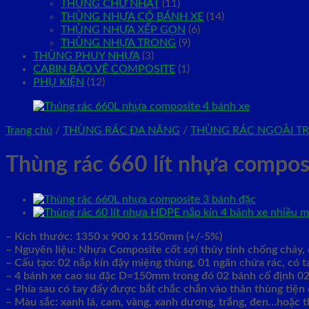
THÙNG CHỮ NHẬT
(11)
THÙNG NHỰA CÓ BÁNH XE
(14)
THÙNG NHỰA XẾP GỌN
(6)
THÙNG NHỰA TRONG
(9)
THÙNG PHUY NHỰA
(3)
CABIN BẢO VỆ COMPOSITE
(1)
PHỤ KIỆN
(12)
Trang chủ
/
THÙNG RÁC ĐA NĂNG
/
THÙNG RÁC NGOÀI TR
Thùng rác 660 lít nhựa compos
– Kích thước: 1350 x 900 x 1150mm (+/-5%)
– Nguyên liệu: Nhựa Composite cốt sợi thủy tinh chống cháy, 
– Cấu tạo: 02 nắp kín đậy miệng thùng, 01 ngăn chứa rác, có 
– 4 bánh xe cao su đặc D=150mm trong đó 02 bánh cố định 0
– Phía sau có tay đẩy được bắt chắc chắn vào thân thùng tiện 
– Màu sắc: xanh lá, cam, vàng, xanh dương, trắng, đen…hoặc 