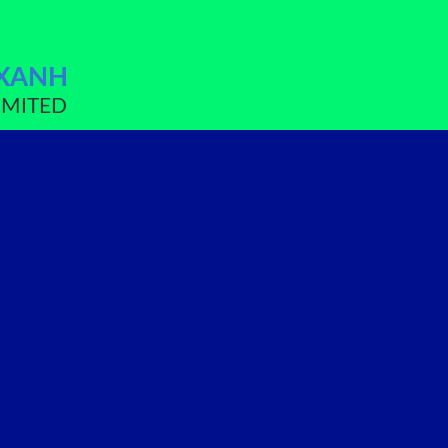
 XANH
IMITED