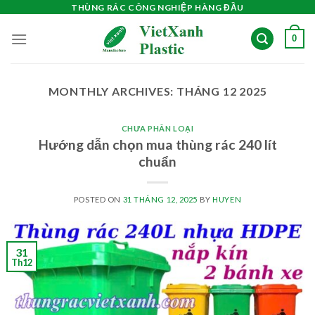
Skip
THÙNG RÁC CÔNG NGHIỆP HÀNG ĐẦU
to
0
content
MONTHLY ARCHIVES:
THÁNG 12 2025
CHƯA PHÂN LOẠI
Hướng dẫn chọn mua thùng rác 240 lít
chuẩn
POSTED ON
31 THÁNG 12, 2025
BY
HUYEN
31
Th12