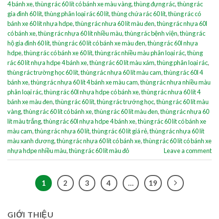
4 bánh xe
,
thùng rác 60 lít có bánh xe màu vàng
,
thùng đựng rác
,
thùng rác
gia đình 60 lít
,
thùng phân loại rác 60 lít
,
thùng chứa rác 60 lít
,
thùng rác có
bánh xe 60 lít nhựa hdpe
,
thùng rác nhưa 60 lít màu đen
,
thùng rác nhựa 60l
có bánh xe
,
thùng rác nhựa 60 lít nhiều màu
,
thùng rác bệnh viện
,
thùng rác
hộ gia đình 60 lít
,
thùng rác 60 lít có bánh xe màu đen
,
thùng rác 60l nhựa
hdpe
,
thùng rác có bánh xe 60 lít
,
thùng rác nhiều màu phân loại rác
,
thùng
rác 60 lít nhựa hdpe 4 bánh xe
,
thùng rác 60 lít màu xám
,
thùng phân loại rác
,
thùng rác trường học 60 lít
,
thùng rác nhựa 60 lít màu cam
,
thùng rác 60l 4
bánh xe
,
thùng rác nhựa 60 lít 4 bánh xe màu cam
,
thùng rác nhựa nhiều màu
phân loại rác
,
thùng rác 60l nhựa hdpe có bánh xe
,
thùng rác nhưa 60 lít 4
bánh xe màu đen
,
thùng rác 60 lít
,
thùng rác trướng học
,
thùng rác 60 lít màu
vàng
,
thùng rác 60 lít có bánh xe
,
thùng rác 60 lít màu đen
,
thùng rác nhựa 60
lít màu trắng
,
thùng rác 60l nhựa hdpe 4 bánh xe
,
thùng rác 60 lít có bánh xe
màu cam
,
thùng rác nhựa 60 lít
,
thùng rác 60 lít giá rẻ
,
thùng rác nhựa 60 lít
màu xanh dương
,
thùng rác nhựa 60 lít có bánh xe
,
thùng rác 60 lít có bánh xe
nhựa hdpe nhiều màu
,
thùng rác 60 lít màu đỏ
Leave a comment
1
2
3
4
…
19
GIỚI THIỆU