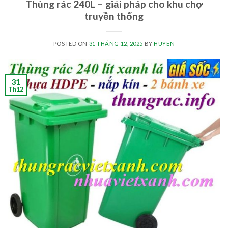
Thùng rác 240L – giải pháp cho khu chợ
truyền thống
POSTED ON
31 THÁNG 12, 2025
BY
HUYEN
31
Th12