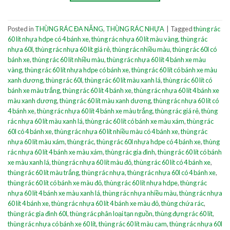
Posted in
THÙNG RÁC ĐA NĂNG
,
THÙNG RÁC NHỰA
|
Tagged
thùng rác
60 lít nhựa hdpe có 4 bánh xe
,
thùng rác nhựa 60 lít màu vàng
,
thùng rác
nhựa 60l
,
thùng rác nhựa 60 lít giá rẻ
,
thùng rác nhiều màu
,
thùng rác 60l có
bánh xe
,
thùng rác 60 lít nhiều màu
,
thùng rác nhựa 60 lít 4 bánh xe màu
vàng
,
thùng rác 60 lít nhựa hdpe có bánh xe
,
thùng rác 60 lít có bánh xe màu
xanh dương
,
thùng rác 60l
,
thùng rác 60 lít màu xanh lá
,
thùng rác 60 lít có
bánh xe màu trắng
,
thùng rác 60 lít 4 bánh xe
,
thùng rác nhựa 60 lít 4 bánh xe
màu xanh dương
,
thùng rác 60 lít màu xanh dương
,
thùng rác nhựa 60 lít có
4 bánh xe
,
thùng rác nhựa 60 lít 4 bánh xe màu trắng
,
thùng rác giá rẻ
,
thùng
rác nhựa 60 lít màu xanh lá
,
thùng rác 60 lít có bánh xe màu xám
,
thùng rác
60l có 4 bánh xe
,
thùng rác nhựa 60 lít nhiều màu có 4 bánh xe
,
thùng rác
nhựa 60 lít màu xám
,
thùng rác
,
thùng rác 60l nhựa hdpe có 4 bánh xe
,
thùng
rác nhựa 60 lít 4 bánh xe màu xám
,
thùng rác gia đình
,
thùng rác 60 lít có bánh
xe màu xanh lá
,
thùng rác nhựa 60 lít màu đỏ
,
thùng rác 60 lít có 4 bánh xe
,
thùng rác 60 lít màu trắng
,
thùng rác nhựa
,
thùng rác nhựa 60l có 4 bánh xe
,
thùng rác 60 lít có bánh xe màu đỏ
,
thùng rác 60 lít nhựa hdpe
,
thùng rác
nhựa 60 lít 4 bánh xe màu xanh lá
,
thùng rác nhựa nhiều màu
,
thùng rác nhựa
60 lít 4 bánh xe
,
thùng rác nhựa 60 lít 4 bánh xe màu đỏ
,
thùng chứa rác
,
thùng rác gia đình 60l
,
thùng rác phân loại tạn nguồn
,
thùng đựng rác 60 lít
,
thùng rác nhựa có bánh xe 60 lít
,
thùng rác 60 lít màu cam
,
thùng rác nhựa 60l