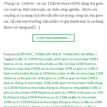
Thùng rác 1100 lít – xe rác 1100 lít nhựa HDPE dùng thu gom
các loại rác thải sinh hoạt, rác thải công nghiệp…được ưa
chuộng vì có dung tích lớn rất tiện ích trong công tác thu gom
rác, vệ sinh môi trường. Sản phẩm có giá thành hợp lý và đang
được sử dụng phổ […]
CONTINUE READING
→
Posted in
XE ĐẨY RÁC
,
THÙNG RÁC NHỰA
,
THÙNG RÁC ĐA NĂNG
|
Tagged
xe đẩy rác 1100 lít nhựa hdpe
,
xe thu gom rác nhựa hdpe 1100l 4
bánh xe
,
xe rác
,
xe gom rác nhựa hdpe
,
xe đẩy rác hdpe 1100l 4 bánh xe
,
thùng rác công cộng 1100 lít
,
xe rác nhựa hdpe 1100l
,
xe gom rác 1100l 4
bánh xe nhựa hdpe
,
thùng rác 1100l nhựa hdpe
,
xe đẩy rác nhựa hdpe 1100l
4 bánh xe
,
xe thu gom rác
,
xe thu gom rác 1100l
,
xe gom rác hdpe 1100l 4
bánh xe
,
thùng rác nhựa hdpe 1100l
,
xe thu gom rác nhựa hdpe 1100l
,
thùng
rác1100 lít 4 bánh xe nhựa hdpe
,
thùng rác
,
thùng rác công nghiệp 1100l
,
xe
gom rác nhựa hdpe 1100l 4 bánh xe
,
xe gom rác 1100 lít
,
xe thu gom rác 1100
lít
,
thùng rác hdpe 1100 lít 4 bánh xe
,
xe rác 1100l
,
xe đẩy rác nhựa hdpe
1100l
,
xe rác 1100 lít 4 bánh xe nhựa hdpe
,
thùng rác nhựa
,
xe đầy rác 1100l
nhựa hdpe 4 bánh xe
,
thùng rác nhựa hdpe 1100 lít 4 bánh xe
,
xe đẩy rác