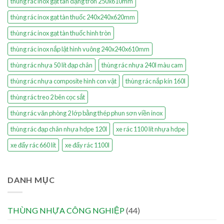
thùng rác inox gạt tàn dạng tròn 250x610mm
thùng rác inox gạt tàn thuốc 240x240x620mm
thùng rác inox gạt tàn thuốc hình tròn
thùng rác inox nắp lật hình vuông 240x240x610mm
thùng rác nhựa 50 lít đạp chân
thùng rác nhựa 240l màu cam
thùng rác nhựa composite hình con vật
thùng rác nắp kín 160l
thùng rác treo 2 bên cọc sắt
thùng rác văn phòng 2 lớp bằng thép phun sơn viền inox
thùng rác đạp chân nhựa hdpe 120l
xe rác 1100 lít nhựa hdpe
xe đẩy rác 660 lít
xe đẩy rác 1100l
DANH MỤC
THÙNG NHỰA CÔNG NGHIỆP
(44)