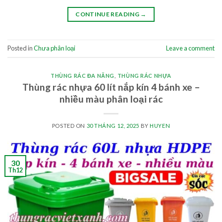
CONTINUE READING
→
Posted in
Chưa phân loại
Leave a comment
THÙNG RÁC ĐA NĂNG
,
THÙNG RÁC NHỰA
Thùng rác nhựa 60 lít nắp kín 4 bánh xe –
nhiều màu phân loại rác
POSTED ON
30 THÁNG 12, 2025
BY
HUYEN
30
Th12