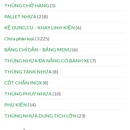
THÙNG CHỞ HÀNG
(5)
PALLET NHỰA
(218)
KỆ DỤNG CỤ – KHAY LINH KIỆN
(6)
Chưa phân loại
(3.225)
BẢNG CHỈ DẪN – BẢNG MENU
(6)
THÙNG NHỰA ĐA NĂNG CÓ BÁNH XE
(7)
THÙNG TANK NHỰA
(8)
CỘT CHẮN INOX
(8)
THÙNG PHUY NHỰA
(10)
PHỤ KIỆN
(14)
THÙNG NHỰA DUNG TÍCH LỚN
(23)