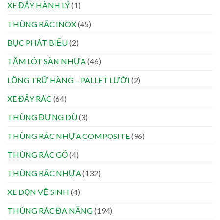
XE ĐẨY HÀNH LÝ
(1)
THÙNG RÁC INOX
(45)
BỤC PHÁT BIỂU
(2)
TẤM LÓT SÀN NHỰA
(46)
LỒNG TRỮ HÀNG – PALLET LƯỚI
(2)
XE ĐẨY RÁC
(64)
THÙNG ĐỰNG DÙ
(3)
THÙNG RÁC NHỰA COMPOSITE
(96)
THÙNG RÁC GỖ
(4)
THÙNG RÁC NHỰA
(132)
XE DỌN VỆ SINH
(4)
THÙNG RÁC ĐA NĂNG
(194)