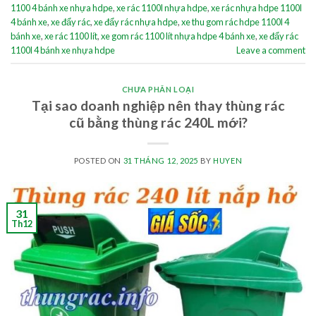
1100 4 bánh xe nhựa hdpe
,
xe rác 1100l nhựa hdpe
,
xe rác nhựa hdpe 1100l
4 bánh xe
,
xe đẩy rác
,
xe đẩy rác nhựa hdpe
,
xe thu gom rác hdpe 1100l 4
bánh xe
,
xe rác 1100 lít
,
xe gom rác 1100 lít nhựa hdpe 4 bánh xe
,
xe đẩy rác
1100l 4 bánh xe nhựa hdpe
Leave a comment
CHƯA PHÂN LOẠI
Tại sao doanh nghiệp nên thay thùng rác
cũ bằng thùng rác 240L mới?
POSTED ON
31 THÁNG 12, 2025
BY
HUYEN
31
Th12