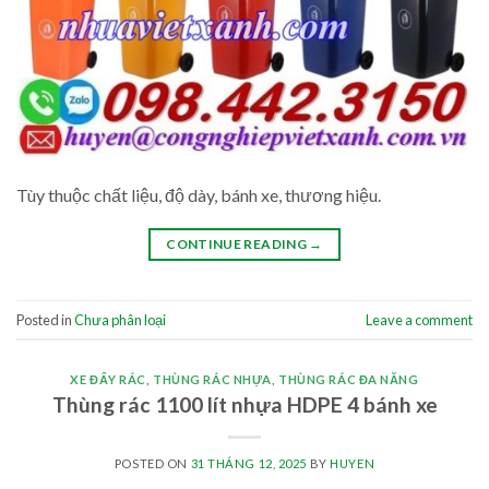
Tùy thuộc chất liệu, độ dày, bánh xe, thương hiệu.
CONTINUE READING
→
Posted in
Chưa phân loại
Leave a comment
XE ĐẨY RÁC
,
THÙNG RÁC NHỰA
,
THÙNG RÁC ĐA NĂNG
Thùng rác 1100 lít nhựa HDPE 4 bánh xe
POSTED ON
31 THÁNG 12, 2025
BY
HUYEN