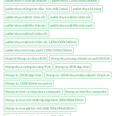
pallet nhựa 9 chân gù mặt kín
pallet nhựa 1200x1000x160mm
pallet nhựa chống tràn dầu - hóa chất 2 phuy
pallet nhựa kê hàng
pallet nhựa mặt hở chân cốc
pallet nhựa mặt kín chân cốc
pallet nhựa mặt liền chân gù
pallet nhựa mặt liền màu xanh
pallet nhựa mặt lưới chân cốc
pallet nhựa mặt lưới chân cốc 1200x1000x140mm
pallet nhựa mới màu xanh 1100x1100x150mm
thanh lý thùng rác nhựa 85 lít
thùng nhựa trong có bánh xe as6550 65 lít
thùng nhựa vuông đa năng 95 lít
thùng rác 80 lít đạp chân
thùng rác 100 lít đạp chân
thùng rác 160 lít nhựa hdpe nắp kín 2 bánh xe
thùng rác 1100l 4 bánh xe xanh lá
thùng rác hình cá chép nhựa composite
thùng rác hình thú composite
thùng rác inox chữ nhật nắp bập bênh 300x240x610mm
thùng rác inox gạt tàn chữ nhật 300x240x620mm