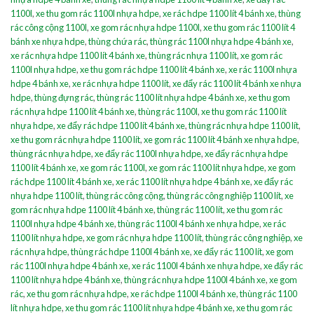
1100l
,
xe thu gom rác 1100l nhựa hdpe
,
xe rác hdpe 1100 lít 4 bánh xe
,
thùng
rác công cộng 1100l
,
xe gom rác nhựa hdpe 1100l
,
xe thu gom rác 1100 lít 4
bánh xe nhựa hdpe
,
thùng chứa rác
,
thùng rác 1100l nhựa hdpe 4 bánh xe
,
xe rác nhựa hdpe 1100 lít 4 bánh xe
,
thùng rác nhựa 1100 lít
,
xe gom rác
1100l nhựa hdpe
,
xe thu gom rác hdpe 1100 lít 4 bánh xe
,
xe rác 1100l nhựa
hdpe 4 bánh xe
,
xe rác nhựa hdpe 1100 lít
,
xe đẩy rác 1100 lít 4 bánh xe nhựa
hdpe
,
thùng đựng rác
,
thùng rác 1100 lít nhựa hdpe 4 bánh xe
,
xe thu gom
rác nhựa hdpe 1100 lít 4 bánh xe
,
thùng rác 1100l
,
xe thu gom rác 1100 lít
nhựa hdpe
,
xe đẩy rác hdpe 1100 lít 4 bánh xe
,
thùng rác nhựa hdpe 1100 lít
,
xe thu gom rác nhựa hdpe 1100 lít
,
xe gom rác 1100 lít 4 bánh xe nhựa hdpe
,
thùng rác nhựa hdpe
,
xe đẩy rác 1100l nhựa hdpe
,
xe đẩy rác nhựa hdpe
1100 lít 4 bánh xe
,
xe gom rác 1100l
,
xe gom rác 1100 lít nhựa hdpe
,
xe gom
rác hdpe 1100 lít 4 bánh xe
,
xe rác 1100 lít nhựa hdpe 4 bánh xe
,
xe đẩy rác
nhựa hdpe 1100 lít
,
thùng rác công cộng
,
thùng rác công nghiệp 1100 lít
,
xe
gom rác nhựa hdpe 1100 lít 4 bánh xe
,
thùng rác 1100 lít
,
xe thu gom rác
1100l nhựa hdpe 4 bánh xe
,
thùng rác 1100l 4 bánh xe nhựa hdpe
,
xe rác
1100 lít nhựa hdpe
,
xe gom rác nhựa hdpe 1100 lít
,
thùng rác công nghiệp
,
xe
rác nhựa hdpe
,
thùng rác hdpe 1100l 4 bánh xe
,
xe đẩy rác 1100 lít
,
xe gom
rác 1100l nhựa hdpe 4 bánh xe
,
xe rác 1100l 4 bánh xe nhựa hdpe
,
xe đẩy rác
1100 lít nhựa hdpe 4 bánh xe
,
thùng rác nhựa hdpe 1100l 4 bánh xe
,
xe gom
rác
,
xe thu gom rác nhựa hdpe
,
xe rác hdpe 1100l 4 bánh xe
,
thùng rác 1100
lít nhựa hdpe
,
xe thu gom rác 1100 lít nhựa hdpe 4 bánh xe
,
xe thu gom rác