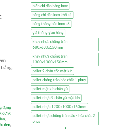
biển chỉ dẫn bằng inox
bảng chỉ dẫn inox khổ a4
c
bảng thông báo inox a3
giá thùng giao hàng
khay nhựa chống tràn
680x680x150mm
khay nhựa chống tràn
yên
1300x1300x150mm
 trắng,
pallet 9 chân cốc mặt kín
pallet chống tràn hóa chất 1 phuy
pallet mặt kín chân gù
pallet nhựa 9 chân gù mặt kín
pallet nhựa 1200x1000x160mm
g đựng
g đựng
pallet nhựa chống tràn dầu - hóa chất 2
đen
,
phuy
màu đen
,