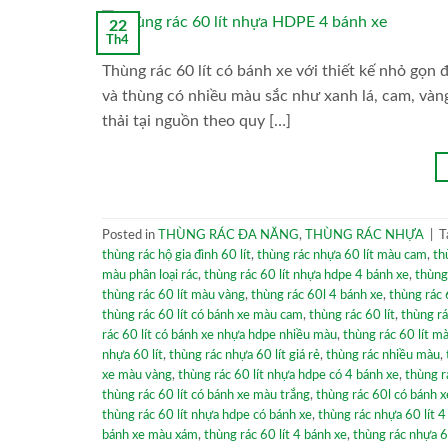
22
Th4
Thùng rác 60 lít có bánh xe với thiết kế nhỏ gọn
và thùng có nhiều màu sắc như xanh lá, cam, vàn
thải tại nguồn theo quy […]
Posted in
THÙNG RÁC ĐA NĂNG
,
THÙNG RÁC NHỰA
|
T
thùng rác hộ gia đình 60 lít
,
thùng rác nhựa 60 lít màu cam
,
th
màu phân loại rác
,
thùng rác 60 lít nhựa hdpe 4 bánh xe
,
thùng
thùng rác 60 lít màu vàng
,
thùng rác 60l 4 bánh xe
,
thùng rác 
thùng rác 60 lít có bánh xe màu cam
,
thùng rác 60 lít
,
thùng rác
rác 60 lít có bánh xe nhựa hdpe nhiều màu
,
thùng rác 60 lít m
nhựa 60 lít
,
thùng rác nhựa 60 lít giá rẻ
,
thùng rác nhiều màu
,
xe màu vàng
,
thùng rác 60 lít nhựa hdpe có 4 bánh xe
,
thùng r
thùng rác 60 lít có bánh xe màu trắng
,
thùng rác 60l có bánh x
thùng rác 60 lít nhựa hdpe có bánh xe
,
thùng rác nhựa 60 lít 
bánh xe màu xám
,
thùng rác 60 lít 4 bánh xe
,
thùng rác nhựa 6