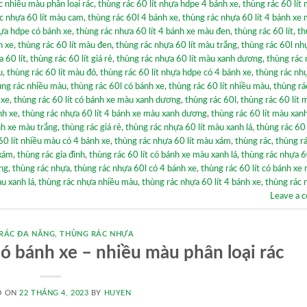
c nhiều màu phân loại rác
,
thùng rác 60 lít nhựa hdpe 4 bánh xe
,
thùng rác 60 lít
c nhựa 60 lít màu cam
,
thùng rác 60l 4 bánh xe
,
thùng rác nhựa 60 lít 4 bánh xe
ựa hdpe có bánh xe
,
thùng rác nhưa 60 lít 4 bánh xe màu đen
,
thùng rác 60 lít
,
th
h xe
,
thùng rác 60 lít màu đen
,
thùng rác nhựa 60 lít màu trắng
,
thùng rác 60l nh
 60 lít
,
thùng rác 60 lít giá rẻ
,
thùng rác nhựa 60 lít màu xanh dương
,
thùng rác
u
,
thùng rác 60 lít màu đỏ
,
thùng rác 60 lít nhựa hdpe có 4 bánh xe
,
thùng rác nhự
ùng rác nhiều màu
,
thùng rác 60l có bánh xe
,
thùng rác 60 lít nhiều màu
,
thùng rá
 xe
,
thùng rác 60 lít có bánh xe màu xanh dương
,
thùng rác 60l
,
thùng rác 60 lít 
nh xe
,
thùng rác nhựa 60 lít 4 bánh xe màu xanh dương
,
thùng rác 60 lít màu xa
nh xe màu trắng
,
thùng rác giá rẻ
,
thùng rác nhựa 60 lít màu xanh lá
,
thùng rác 60 
60 lít nhiều màu có 4 bánh xe
,
thùng rác nhựa 60 lít màu xám
,
thùng rác
,
thùng r
 xám
,
thùng rác gia đình
,
thùng rác 60 lít có bánh xe màu xanh lá
,
thùng rác nhựa 60
ắng
,
thùng rác nhựa
,
thùng rác nhựa 60l có 4 bánh xe
,
thùng rác 60 lít có bánh xe
u xanh lá
,
thùng rác nhựa nhiều màu
,
thùng rác nhựa 60 lít 4 bánh xe
,
thùng rác 
Leave a 
RÁC ĐA NĂNG
,
THÙNG RÁC NHỰA
có bánh xe – nhiều màu phân loại rác
D ON
22 THÁNG 4, 2023
BY
HUYEN