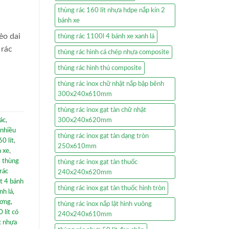
thùng rác 160 lít nhựa hdpe nắp kín 2
bánh xe
ẻo dai
thùng rác 1100l 4 bánh xe xanh lá
 rác
thùng rác hình cá chép nhựa composite
thùng rác hình thú composite
thùng rác inox chữ nhật nắp bập bênh
300x240x610mm
thùng rác inox gạt tàn chữ nhật
300x240x620mm
ác
,
 nhiều
thùng rác inox gạt tàn dạng tròn
0 lít
,
250x610mm
h xe
,
,
thùng
thùng rác inox gạt tàn thuốc
rác
240x240x620mm
ít 4 bánh
thùng rác inox gạt tàn thuốc hình tròn
nh lá
,
ương
,
thùng rác inox nắp lật hình vuông
 lít có
240x240x610mm
c nhựa