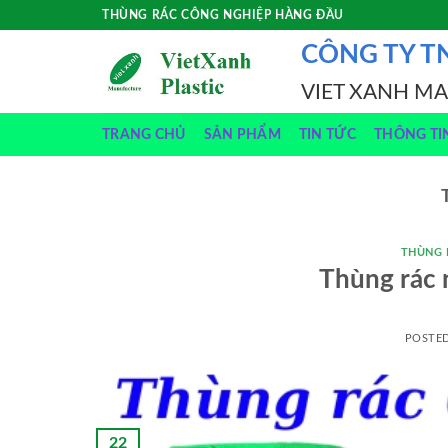
Skip
THÙNG RÁC CÔNG NGHIỆP HÀNG ĐẦU
to
CÔNG TY T
content
VIET XANH M
TRANG CHỦ
SẢN PHẨM
TIN TỨC
THÔNG TI
THÙNG 
Thùng rác 
POSTE
22