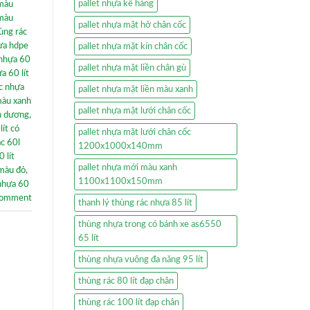
pallet nhựa kê hàng
 màu
 màu
pallet nhựa mặt hở chân cốc
ùng rác
ựa hdpe
pallet nhựa mặt kín chân cốc
 nhựa 60
pallet nhựa mặt liền chân gù
a 60 lít
c nhựa
pallet nhựa mặt liền màu xanh
màu xanh
pallet nhựa mặt lưới chân cốc
nh dương
,
lít có
pallet nhựa mặt lưới chân cốc
ác 60l
1200x1000x140mm
 lít
pallet nhựa mới màu xanh
 màu đỏ
,
1100x1100x150mm
nhựa 60
comment
thanh lý thùng rác nhựa 85 lít
thùng nhựa trong có bánh xe as6550
65 lít
thùng nhựa vuông đa năng 95 lít
thùng rác 80 lít đạp chân
thùng rác 100 lít đạp chân