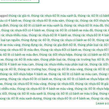
agged
thùng rác giá rẻ
,
thùng rác nhựa 60 lít màu xanh lá
,
thùng rác 60 lít có bá
màu có 4 bánh xe
,
thùng rác nhựa 60 lít màu xám
,
thùng rác
,
thùng rác 60l nhựa h
ia đình
,
thùng rác 60 lít có bánh xe màu xanh lá
,
thùng rác nhựa 60 lít màu đỏ
,
thù
,
thùng rác nhựa 60l có 4 bánh xe
,
thùng rác 60 lít có bánh xe màu đỏ
,
thùng rác 6
 rác nhựa nhiều màu
,
thùng rác nhựa 60 lít 4 bánh xe
,
thùng rác nhựa 60 lít 4 bá
 loại tạn nguồn
,
thùng đựng rác 60 lít
,
thùng rác nhựa có bánh xe 60 lít
,
thùng rác
ánh xe màu vàng
,
thùng đựng rác
,
thùng rác gia đình 60 lít
,
thùng phân loại rác 60 l
hùng rác nhưa 60 lít màu đen
,
thùng rác nhựa 60l có bánh xe
,
thùng rác nhựa 60 l
ác 60 lít có bánh xe màu đen
,
thùng rác 60l nhựa hdpe
,
thùng rác có bánh xe 60 lí
 xe
,
thùng rác 60 lít màu xám
,
thùng phân loại rác
,
thùng rác trường học 60 lít
,
th
60 lít 4 bánh xe màu cam
,
thùng rác nhựa nhiều màu phân loại rác
,
thùng rác 60l
ng rác 60 lít
,
thùng rác trướng học
,
thùng rác 60 lít màu vàng
,
thùng rác 60 lít c
thùng rác 60l nhựa hdpe 4 bánh xe
,
thùng rác 60 lít có bánh xe màu cam
,
thùng r
dương
,
thùng rác nhựa 60 lít có bánh xe
,
thùng rác 60 lít có bánh xe nhựa hdpe n
xe
,
thùng rác nhựa 60 lít màu vàng
,
thùng rác nhựa 60l
,
thùng rác nhựa 60 lít giá
ít nhiều màu
,
thùng rác nhựa 60 lít 4 bánh xe màu vàng
,
thùng rác 60 lít nhựa hd
c 60l
,
thùng rác 60 lít màu xanh lá
,
thùng rác 60 lít có bánh xe màu trắng
,
thùng r
hùng rác 60 lít màu xanh dương
,
thùng rác nhựa 60 lít có 4 bánh xe
,
thùng rác nhự
Leave a 