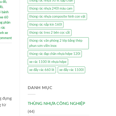
thùng rác nhựa 50 lít đạp chân
àu đỏ
,
đỏ
,
thùng rác nhựa 240l màu cam
4 bánh
thùng rác nhựa composite hình con vật
 xe 60
ng phân
thùng rác nắp kín 160l
 rác
thùng rác treo 2 bên cọc sắt
ánh xe
comment
thùng rác văn phòng 2 lớp bằng thép
phun sơn viền inox
thùng rác đạp chân nhựa hdpe 120l
xe rác 1100 lít nhựa hdpe
xe đẩy rác 660 lít
xe đẩy rác 1100l
DANH MỤC
ng đựng
THÙNG NHỰA CÔNG NGHIỆP
g từ
(44)