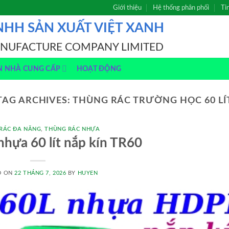
Giới thiệu
Hệ thống phân phối
Ti
NHH SẢN XUẤT VIỆT XANH
ANUFACTURE COMPANY LIMITED
N NHÀ CUNG CẤP
HOẠT ĐỘNG
TAG ARCHIVES:
THÙNG RÁC TRƯỜNG HỌC 60 LÍ
RÁC ĐA NĂNG
,
THÙNG RÁC NHỰA
nhựa 60 lít nắp kín TR60
D ON
22 THÁNG 7, 2026
BY
HUYEN