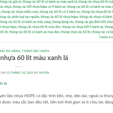
thùng rác giá rẻ
,
thùng rác 60 lít có bánh xe màu xanh lá
,
thùng rác nhựa 60 lít m
rác nhựa
,
thùng rác 60l nhựa hdpe có 4 bánh xe
,
thùng rác 60 lít có bánh xe màu 
á
,
thùng rác nhựa nhiều màu
,
thùng rác 60 lít có 4 bánh xe
,
thùng rác nhựa 60 lít 
hùng rác phân loại tạn nguồn
,
thùng rác 60 lít nhựa hdpe
,
thùng rác nhựa có bánh
thùng rác 60 lít có bánh xe màu vàng
,
thùng đựng rác
,
thùng rác gia đình 60l
,
thù
ít nhựa hdpe
,
thùng rác nhưa 60 lít màu đen
,
thùng rác nhựa 60l 4 bánh xe
,
thùng
60 lít
,
thùng rác 60 lít có bánh xe màu đen
,
thùng chứa rác 60 lít
,
thùng rác có b
Leave a 
RÁC ĐA NĂNG
,
THÙNG RÁC NHỰA
nhựa 60 lít màu xanh lá
D ON
13 THÁNG 10, 2022
BY
HUYEN
yên liệu nhựa HDPE có đặc tính bền, nhẹ, dẻo dai, ngoài ra thù
 được màu sắc ban đầu tốt, bền bới thời gian và ít chịu tác độn