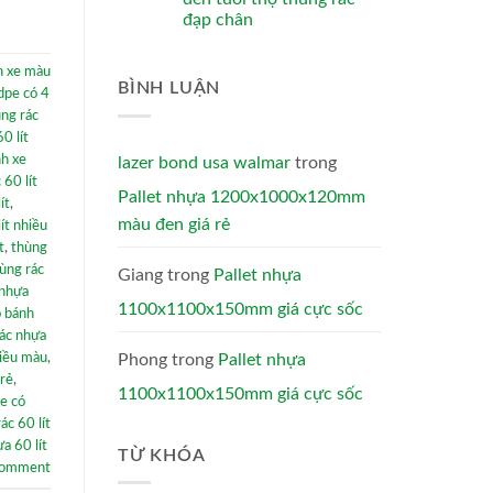
đạp chân
nh xe màu
BÌNH LUẬN
dpe có 4
ng rác
0 lít
nh xe
lazer bond usa walmar
trong
 60 lít
Pallet nhựa 1200x1000x120mm
ít
,
màu đen giá rẻ
ít nhiều
t
,
thùng
ùng rác
Giang
trong
Pallet nhựa
 nhựa
1100x1100x150mm giá cực sốc
ó bánh
ác nhựa
Phong
trong
Pallet nhựa
hiều màu
,
 rẻ
,
1100x1100x150mm giá cực sốc
pe có
ác 60 lít
a 60 lít
TỪ KHÓA
comment