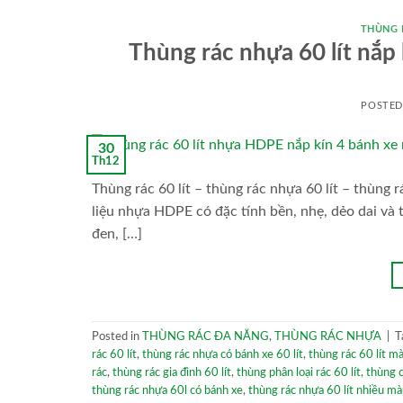
THÙNG 
Thùng rác nhựa 60 lít nắp 
POSTE
30
Th12
Thùng rác 60 lít – thùng rác nhựa 60 lít – thùng 
liệu nhựa HDPE có đặc tính bền, nhẹ, dẻo dai và 
đen, […]
Posted in
THÙNG RÁC ĐA NĂNG
,
THÙNG RÁC NHỰA
|
T
rác 60 lít
,
thùng rác nhựa có bánh xe 60 lít
,
thùng rác 60 lít m
rác
,
thùng rác gia đình 60 lít
,
thùng phân loại rác 60 lít
,
thùng c
thùng rác nhựa 60l có bánh xe
,
thùng rác nhựa 60 lít nhiều m