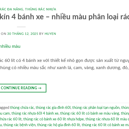
RÁC ĐA NĂNG
,
THÙNG RÁC NHỰA
kín 4 bánh xe – nhiều màu phân loại rá
D ON
30 THÁNG 12, 2025
BY
HUYEN
rác 60 lít có 4 bánh xe với thiết kế nhỏ gọn được sản xuất từ ngu
thùng có nhiều màu sắc như xanh lá, cam, vàng, xanh dương, đỏ,
CONTINUE READING
→
agged
thùng chứa rác
,
thùng rác gia đình 60l
,
thùng rác phân loại tạn nguồn
,
thùn
àu cam
,
thùng rác nhựa 60l 4 bánh xe
,
thùng rác 60 lít có bánh xe màu vàng
,
thùn
hứa rác 60 lít
,
thùng rác có bánh xe 60 lít nhựa hdpe
,
thùng rác nhưa 60 lít màu 
àu
,
thùng rác bệnh viện
,
thùng rác hộ gia đình 60 lít
,
thùng rác 60 lít có bánh xe 