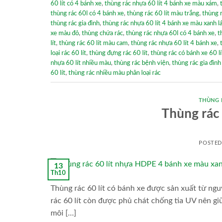
60 lít có 4 bánh xe
,
thùng rác nhựa 60 lít 4 bánh xe màu xám
,
thùng rác 60l có 4 bánh xe
,
thùng rác 60 lít màu trắng
,
thùng 
thùng rác gia đình
,
thùng rác nhựa 60 lít 4 bánh xe màu xanh l
xe màu đỏ
,
thùng chứa rác
,
thùng rác nhựa 60l có 4 bánh xe
,
t
lít
,
thùng rác 60 lít màu cam
,
thùng rác nhựa 60 lít 4 bánh xe
,
loại rác 60 lít
,
thùng đựng rác 60 lít
,
thùng rác có bánh xe 60 l
nhựa 60 lít nhiều màu
,
thùng rác bệnh viện
,
thùng rác gia đình 
60 lít
,
thùng rác nhiều màu phân loại rác
THÙNG 
Thùng rác 
POSTE
13
Th10
Thùng rác 60 lít có bánh xe được sản xuất từ ngu
rác 60 lít còn được phủ chát chống tia UV nên giữ
môi […]