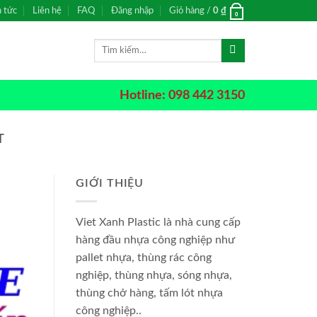
n tức
Liên hệ
FAQ
Đăng nhập
Giỏ hàng /
0
₫
0
Tìm
kiếm:
Hotline: 098 442 3150
T
GIỚI THIỆU
Viet Xanh Plastic là nhà cung cấp
hàng đầu nhựa công nghiệp như
pallet nhựa, thùng rác công
nghiệp, thùng nhựa, sóng nhựa,
thùng chở hàng, tấm lót nhựa
công nghiệp..