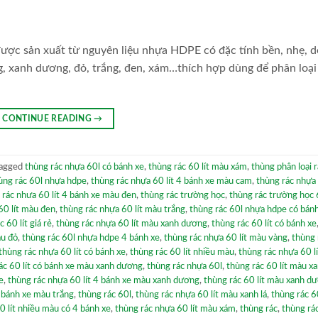
 được sản xuất từ nguyên liệu nhựa HDPE có đặc tính bền, nhẹ, d
g, xanh dương, đỏ, trắng, đen, xám…thích hợp dùng để phân loại
CONTINUE READING
→
agged
thùng rác nhựa 60l có bánh xe
,
thùng rác 60 lít màu xám
,
thùng phân loại r
ùng rác 60l nhựa hdpe
,
thùng rác nhựa 60 lít 4 bánh xe màu cam
,
thùng rác nhựa
 rác nhưa 60 lít 4 bánh xe màu đen
,
thùng rác trường học
,
thùng rác trường học 6
60 lít màu đen
,
thùng rác nhựa 60 lít màu trắng
,
thùng rác 60l nhựa hdpe có bán
 60 lít giá rẻ
,
thùng rác nhựa 60 lít màu xanh dương
,
thùng rác 60 lít có bánh xe
àu đỏ
,
thùng rác 60l nhựa hdpe 4 bánh xe
,
thùng rác nhựa 60 lít màu vàng
,
thùng 
thùng rác nhựa 60 lít có bánh xe
,
thùng rác 60 lít nhiều màu
,
thùng rác nhựa 60 l
ác 60 lít có bánh xe màu xanh dương
,
thùng rác nhựa 60l
,
thùng rác 60 lít màu xa
e
,
thùng rác nhựa 60 lít 4 bánh xe màu xanh dương
,
thùng rác 60 lít màu xanh d
4 bánh xe màu trắng
,
thùng rác 60l
,
thùng rác nhựa 60 lít màu xanh lá
,
thùng rác 60
0 lít nhiều màu có 4 bánh xe
,
thùng rác nhựa 60 lít màu xám
,
thùng rác
,
thùng rá