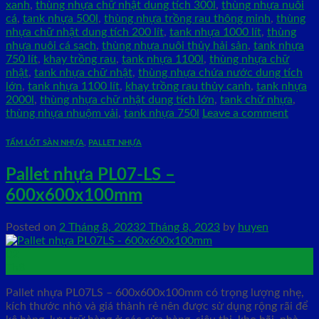
xanh
,
thùng nhựa chữ nhật dung tích 300l
,
thùng nhựa nuôi
cá
,
tank nhựa 500l
,
thùng nhựa trồng rau thông minh
,
thùng
nhựa chữ nhật dung tích 200 lít
,
tank nhựa 1000 lít
,
thùng
nhựa nuôi cá sạch
,
thùng nhựa nuôi thủy hải sản
,
tank nhựa
750 lít
,
khay trồng rau
,
tank nhựa 1100l
,
thùng nhựa chữ
nhật
,
tank nhựa chữ nhật
,
thùng nhựa chứa nước dung tích
lớn
,
tank nhựa 1100 lít
,
khay trồng rau thủy canh
,
tank nhựa
2000l
,
thùng nhựa chữ nhật dung tích lớn
,
tank chữ nhựa
,
thùng nhựa nhuộm vải
,
tank nhựa 750l
Leave a comment
TẤM LÓT SÀN NHỰA
,
PALLET NHỰA
Pallet nhựa PL07-LS –
600x600x100mm
Posted on
2 Tháng 8, 2023
2 Tháng 8, 2023
by
huyen
02
Th8
Pallet nhựa PL07LS – 600x600x100mm có trọng lượng nhẹ,
kích thước nhỏ và giá thành rẻ nên được sử dụng rộng rãi để