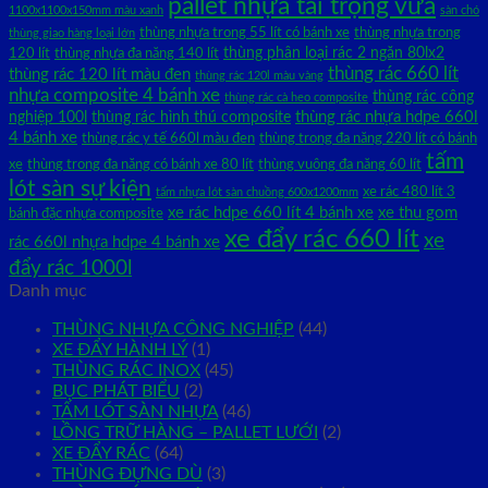
pallet nhựa tải trọng vừa
1100x1100x150mm màu xanh
sàn chó
thùng nhựa trong 55 lít có bánh xe
thùng nhựa trong
thùng giao hàng loại lớn
thùng phân loại rác 2 ngăn 80lx2
120 lít
thùng nhựa đa năng 140 lít
thùng rác 660 lít
thùng rác 120 lít màu đen
thùng rác 120l màu vàng
nhựa composite 4 bánh xe
thùng rác công
thùng rác cà heo composite
thùng rác nhựa hdpe 660l
nghiệp 100l
thùng rác hình thú composite
4 bánh xe
thùng rác y tế 660l màu đen
thùng trong đa năng 220 lít có bánh
tấm
xe
thùng trong đa năng có bánh xe 80 lít
thùng vuông đa năng 60 lít
lót sàn sự kiện
xe rác 480 lít 3
tấm nhựa lót sàn chuồng 600x1200mm
xe rác hdpe 660 lít 4 bánh xe
xe thu gom
bánh đặc nhựa composite
xe đẩy rác 660 lít
xe
rác 660l nhựa hdpe 4 bánh xe
đẩy rác 1000l
Danh mục
THÙNG NHỰA CÔNG NGHIỆP
(44)
XE ĐẨY HÀNH LÝ
(1)
THÙNG RÁC INOX
(45)
BỤC PHÁT BIỂU
(2)
TẤM LÓT SÀN NHỰA
(46)
LỒNG TRỮ HÀNG – PALLET LƯỚI
(2)
XE ĐẨY RÁC
(64)
THÙNG ĐỰNG DÙ
(3)