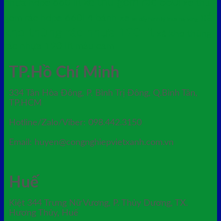
xe thu gom rác 660l
nhựa hdpe 660 lít
xe thu
xả
gom rác hdpe 660l 4 bánh xe
xe đẩy hành lý inox mạ vàng
kho thùng rác nhựa 120 lít
xả kho thùng
rác nhựa 120 lít màu cam
TP.Hồ Chí Minh
334 Tân Hòa Đông, P. Bình Trị Đông, Q.Bình Tân,
TP.HCM
Hotline/Zalo/Viber: 098.442.3150
Email: huyen@congnghiepvietxanh.com.vn
Huế
Kiệt 344 Trưng Nữ Vương, P. Thủy Dương, TX.
Hương Thủy, Huế