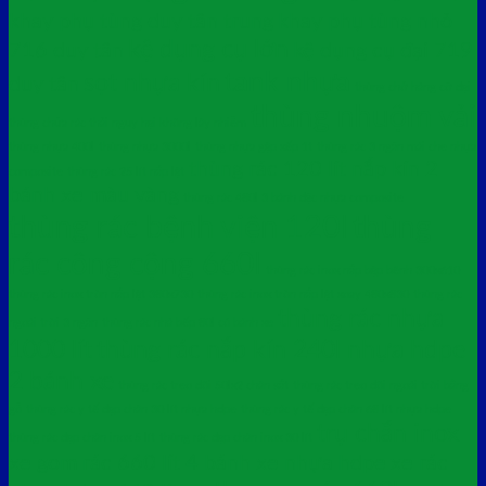
khay phụ tùng duy tân trung
khay phụ tùng nhỏ
kệ dụng cụ lớn
716 duy tân
kệ dụng cụ đại 719
tank nhựa
sọt nhựa kín
duy tân
thùng chở hàng cỡ đại
thùng nhuộm vải
thùng chứa rác thải nguy hại không lây nhiễm
thùng nhựa 400l
thùng nhựa 3000l
thùng nhựa gập xếp 1t
thùng rác 3 ngăn mái che nhựa
thùng rác 120 lít nắp kín 2
composite
thùng rác 25 lít nắp lật
bánh xe màu vàng
thùng rác 480l 3 bánh đặc nhựa composite
thùng rác bệnh viện 120l
thùng
rác công cộng 660l
thùng rác inox nắp bập bênh 300x610
thùng rác inox tròn nắp lật 380x730
thùng rác inox tròn nắp lật xoay 480x830
thùng rác
thùng rác nhựa
ngoài trời 3 ngăn
thùng rác nhà bếp 80l có bánh xe
1000 lít
thùng rác nắp kín 240l nhựa hdpe
2 bánh xe
thùng rác treo đôi 50lx2 chân sắt
thùng rác treo đôi ngoài trời bằng
gỗ
thùng rác y tế đạp chân 30 lít nhựa hdpe
thùng rác y tế đạp chân 68 lít nhựa hdpe
trụ chắn inox
thùng rác đạp chân inox 5 lít
thùng rác đạp chân inox 30 lít
xe gom rác 660 lít 4 bánh xe nhựa hdpe
xe rác