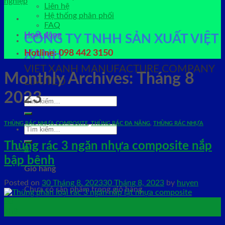
Liên hệ
Hệ thống phân phối
FAQ
Hoạt động
CÔNG TY TNHH SẢN XUẤT VIỆT
XANH
Hotline: 098 442 3150
VIET XANH MANUFACTURE COMPANY
Monthly Archives:
Tháng 8
LIMITED
2023
Tìm
kiếm:
THÙNG RÁC NHỰA COMPOSITE
,
THÙNG RÁC ĐA NĂNG
,
THÙNG RÁC NHỰA
Tìm
kiếm:
Thùng rác 3 ngăn nhựa composite nắp
0
bập bênh
Giỏ hàng
Posted on
30 Tháng 8, 2023
30 Tháng 8, 2023
by
huyen
Chưa có sản phẩm trong giỏ hàng.
30
Th8