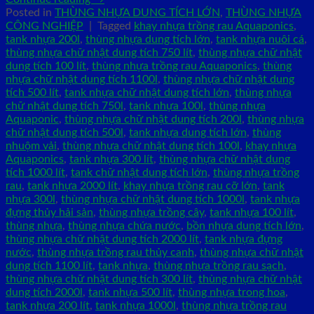
Posted in
THÙNG NHỰA DUNG TÍCH LỚN
,
THÙNG NHỰA
CÔNG NGHIỆP
|
Tagged
khay nhựa trồng rau Aquaponics
,
tank nhựa 200l
,
thùng nhựa dung tích lớn
,
tank nhựa nuôi cá
,
thùng nhựa chữ nhật dung tích 750 lít
,
thùng nhựa chữ nhật
dung tích 100 lít
,
thùng nhựa trồng rau Aquaponics
,
thùng
nhựa chữ nhật dung tích 1100l
,
thùng nhựa chữ nhật dung
tích 500 lít
,
tank nhựa chữ nhật dung tích lớn
,
thùng nhựa
chữ nhật dung tích 750l
,
tank nhựa 100l
,
thùng nhựa
Aquaponic
,
thùng nhựa chữ nhật dung tích 200l
,
thùng nhựa
chữ nhật dung tích 500l
,
tank nhựa dung tích lớn
,
thùng
nhuộm vải
,
thùng nhựa chữ nhật dung tích 100l
,
khay nhựa
Aquaponics
,
tank nhựa 300 lít
,
thùng nhựa chữ nhật dung
tích 1000 lít
,
tank chữ nhật dung tích lớn
,
thùng nhựa trồng
rau
,
tank nhựa 2000 lít
,
khay nhựa trồng rau cỡ lớn
,
tank
nhựa 300l
,
thùng nhựa chữ nhật dung tích 1000l
,
tank nhựa
đựng thủy hải sản
,
thùng nhựa trồng cây
,
tank nhựa 100 lít
,
thùng nhựa
,
thùng nhựa chứa nước
,
bồn nhựa dung tích lớn
,
thùng nhựa chữ nhật dung tích 2000 lít
,
tank nhựa đựng
nước
,
thùng nhựa trồng rau thủy canh
,
thùng nhựa chữ nhật
dung tích 1100 lít
,
tank nhựa
,
thùng nhựa trồng rau sạch
,
thùng nhựa chữ nhật dung tích 300 lít
,
thùng nhựa chữ nhật
dung tích 2000l
,
tank nhựa 500 lít
,
thùng nhựa trong hoa
,
tank nhựa 200 lít
,
tank nhựa 1000l
,
thùng nhựa trồng rau