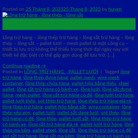
Posted on
25 Tháng 8, 2023
25 Tháng 8, 2023
by
huyen
25
Th8
Lồng trữ hàng – lồng thép trữ hàng – lồng sắt trữ hàng – lồng
thép – lồng sắt – pallet lưới – mesh pallet là một công cụ –
thiết bị lưu trữ không thể thiếu trong thời đại ngày nay với
thiết kế đặc biệt có thể gấp gọn dùng để lưu trữ, […]
Continue reading
→
Posted in
LỒNG TRỮ HÀNG - PALLET LƯỚI
|
Tagged
lồng
trữ hàng
,
lồng thép đựng hàng
,
pallet mesh
,
wire mesh
container
,
lồng thép chứa hàng
,
pallet hộp bằng thép
,
steel
pallet
,
lồng sắt trữ hàng có bánh xe
,
lồng lưới
,
lồng sắt đựng
hàng
,
mesh pallet
,
lồng sắt trữ hàng có đế
,
lồng lưới trữ hàng
,
pallet lưới thép
,
sọt thép trữ hàng
,
lồng thép trữ hàng giá rẻ
,
lồng thép trữ hàng
,
pallet hộp bằng sắt
,
wire container
,
lồng
thép xêp gọn
,
pallet lưới
,
pallet sắt dạng lưới
,
sọt thép
,
lồng
trữ hàng có đế
,
lồng thép
,
pallet lưới sắt
,
lồng thép trữ hàng
có bánh xe
,
lồng sắt trữ hàng giá rẻ
,
pallet lưới trữ hàng
,
lồng
thép mạ kẽm
,
pallet steel
,
lồng sắt
,
lồng thép trữ hàng có đế
,
sọt sắt trữ hàng
,
lồng sắt mạ kẽm
,
lồng trữ hàng có bánh xe
,