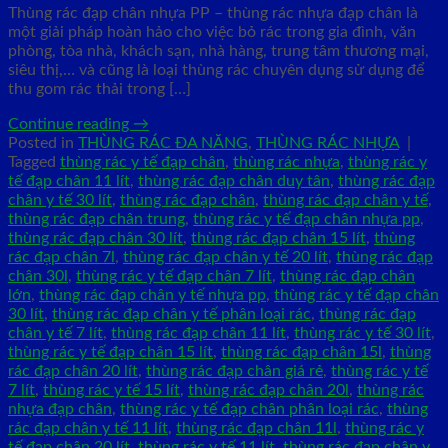
Thùng rác đạp chân nhựa PP – thùng rác nhựa đạp chân là
một giải pháp hoàn hảo cho việc bỏ rác trong gia đình, văn
phòng, tòa nhà, khách sạn, nhà hàng, trung tâm thương mại,
siêu thị,… và cũng là loại thùng rác chuyên dụng sử dụng để
thu gom rác thải trong […]
Continue reading
→
Posted in
THÙNG RÁC ĐA NĂNG
,
THÙNG RÁC NHỰA
|
Tagged
thùng rác y tế đạp chân
,
thùng rác nhựa
,
thùng rác y
tế đạp chân 11 lít
,
thùng rác đạp chân duy tân
,
thùng rác đạp
chân y tế 30 lít
,
thùng rác đạp chân
,
thùng rác đạp chân y tế
,
thùng rác đạp chân trung
,
thùng rác y tế đạp chân nhựa pp
,
thùng rác đạp chân 30 lít
,
thùng rác đạp chân 15 lít
,
thùng
rác đạp chân 7l
,
thùng rác đạp chân y tế 20 lít
,
thùng rác đạp
chân 30l
,
thùng rác y tế đạp chân 7 lít
,
thùng rác đạp chân
lớn
,
thùng rác đạp chân y tế nhựa pp
,
thùng rác y tế đạp chân
30 lít
,
thùng rác đạp chân y tế phân loại rác
,
thùng rác đạp
chân y tế 7 lít
,
thùng rác đạp chân 11 lít
,
thùng rác y tế 30 lít
,
thùng rác y tế đạp chân 15 lít
,
thùng rác đạp chân 15l
,
thùng
rác đạp chân 20 lít
,
thùng rác đạp chân giá rẻ
,
thùng rác y tế
7 lít
,
thùng rác y tế 15 lít
,
thùng rác đạp chân 20l
,
thùng rác
nhựa đạp chân
,
thùng rác y tế đạp chân phân loại rác
,
thùng
rác đạp chân y tế 11 lít
,
thùng rác đạp chân 11l
,
thùng rác y
tế đạp chân 20 lít
,
thùng rác y tế 11 lít
,
thùng rác đạp chân y