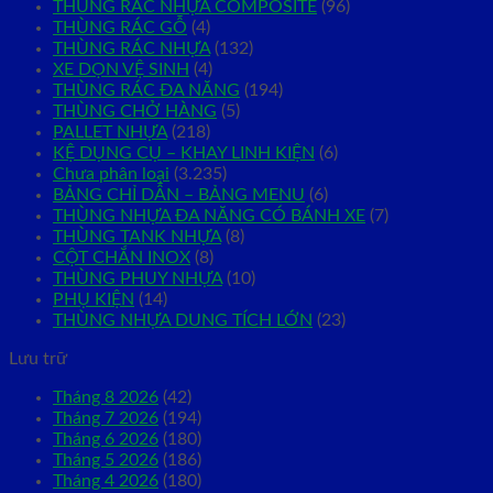
THÙNG RÁC NHỰA COMPOSITE
(96)
THÙNG RÁC GỖ
(4)
THÙNG RÁC NHỰA
(132)
XE DỌN VỆ SINH
(4)
THÙNG RÁC ĐA NĂNG
(194)
THÙNG CHỞ HÀNG
(5)
PALLET NHỰA
(218)
KỆ DỤNG CỤ – KHAY LINH KIỆN
(6)
Chưa phân loại
(3.235)
BẢNG CHỈ DẪN – BẢNG MENU
(6)
THÙNG NHỰA ĐA NĂNG CÓ BÁNH XE
(7)
THÙNG TANK NHỰA
(8)
CỘT CHẮN INOX
(8)
THÙNG PHUY NHỰA
(10)
PHỤ KIỆN
(14)
THÙNG NHỰA DUNG TÍCH LỚN
(23)
Lưu trữ
Tháng 8 2026
(42)
Tháng 7 2026
(194)
Tháng 6 2026
(180)
Tháng 5 2026
(186)
Tháng 4 2026
(180)