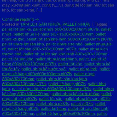
kê hàng, lưu trữ hàng ở các cửa hàng, siêu thị, kho bãi, nhà
máy, xưởng sản xuất, công ty,…và dùng để lót sàn như lót sàn
kho, lót sàn xe tải, […]
Continue reading
→
Posted in
TẤM LÓT SÀN NHỰA
,
PALLET NHỰA
|
Tagged
pallet lót sàn xe
,
pallet nhựa 600x600x100mm pl07ls
,
pallet
nhựa
,
pallet nhựa kê hàng pl07ls600x600x100mm
,
pallet
nhựa kê gạo
,
pallet lót sàn kho lạnh 600x600x100mm pl07ls
,
pallet nhựa lót sàn kho
,
pallet nhựa size nhỏ
,
pallet nhựa giá
rẻ
,
pallet lót sàn 600x600x100mm pl07ls
,
pallet nhựa kích
thước nhỏ
,
pallet nhựa lót sàn kho lạnh 600x600x100mm
,
pallet lót sàn kho
,
pallet nhựa long thành
,
pallet
,
pallet kê
hàng 600x600x100mm pl07ls
,
pallet lót kho
,
pallet nhựa kê
thuốc tây
,
pallet nhựa kê nước suối
,
pallet nhựa mới
,
pallet
nhựa kê hàng 600x600x100mm pl07ls
,
pallet nhựa
600x600x100mm
,
pallet nhựa lót sàn kho lạnh
600x600x100mm pl07ls
,
pallet kê hàng pl07ls
,
pallet kho
lạnh
,
pallet nhựa lót sàn 600x600x100mm pl07ls
,
pallet nhựa
kê hàng 600x600x100mm
,
pallet nhựa kê dược phẩm
,
pallet
nhựa lót sàn pl07ls
,
pallet lót sàn
,
pallet nhựa lót sàn pl07ls
600x600x100mm
,
pallet nhựa pl07ls
,
pallet pl07ls
,
pallet
nhựa kê hàng pl07ls
,
pallet kê hàng
,
pallet lót sàn kho lạnh
600x600x100mm
,
pallet kê hàng 600x600x100mm
,
pallet