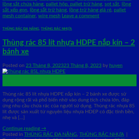
lồng sắt chứa hàng
,
pallet hộp. pallet trữ hàng
,
sọt sắt
,
lồng
sắt xếp gọn
,
lồng sắt trữ hàng
,
lồng trữ hàng giá rẻ
,
pallet
mesh container
,
wire mesh
Leave a comment
THÙNG RÁC ĐA NĂNG
,
THÙNG RÁC NHỰA
Thùng rác 85 lít nhựa HDPE nắp kín – 2
bánh xe
Posted on
23 Tháng 8, 2023
23 Tháng 8, 2023
by
huyen
23
Th8
Thùng rác 85 lít nhựa HDPE nắp kín – 2 bánh xe được sử
dụng rộng rãi và phổ biến nhờ vào dung tích chứa lớn, đáp
ứng nhu cầu chứa rác của người sử dụng. Thùng rác nhựa 85
lít được sản xuất từ nguyên liệu nhựa HDEP có đặc tính bền,
nhẹ và […]
Continue reading
→
Posted in
THÙNG RÁC ĐA NĂNG
,
THÙNG RÁC NHỰA
|