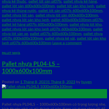
nhựa kê thuốc
,
pallet lót sàn pl07ls
,
pallet nhựa kê hàng
,
pallet lót sàn 600x600x100mm
,
pallet lót sàn kho lạnh
,
pallet
nhựa kê thùng nước
,
pallet lót sàn pl07ls 600x600x100mm
,
pallet nhựa lót sàn
,
pallet nhựa lót sàn 600x600x100mm
,
pallet nhựa lót sàn kho lạnh
,
pallet 600x600x100mm pl07ls
,
pallet kê hàng pl07ls 600x600x100mm
,
pallet nhựa lót kho
,
pallet nhựa lót sàn kho lạnh pl07ls 600x600x100mm
,
pallet
nhựa lót sàn xe
,
pallet pl07ls 600x600x100mm
,
pallet nhựa
pl07ls 600x600x100mm
,
pallet nhựa kê vải
,
pallet lót sàn kho
lạnh pl07ls 600x600x100mm
Leave a comment
PALLET NHỰA
Pallet nhựa PL04-LS –
1000x600x100mm
Posted on
1 Tháng 8, 2023
1 Tháng 8, 2023
by
huyen
01
Th8
Pallet nhựa PL04LS – 1000x600x100mm có trọng lượng nhẹ,