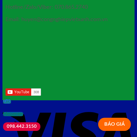
Hotline/Zalo/Viber: 070.865.2740
Email: huyen@congnghiepvietxanh.com.vn
Zalo
Messenger
BÁO GIÁ
098.442.3150