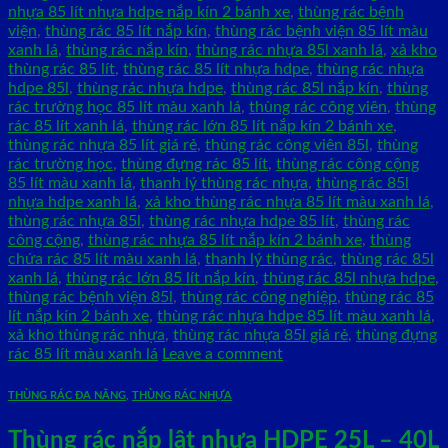
nhựa 85 lít nhựa hdpe nắp kín 2 bánh xe
,
thùng rác bệnh
viện
,
thùng rác 85 lít nắp kín
,
thùng rác bệnh viện 85 lít màu
xanh lá
,
thùng rác nắp kín
,
thùng rác nhựa 85l xanh lá
,
xả kho
thùng rác 85 lít
,
thùng rác 85 lít nhựa hdpe
,
thùng rác nhựa
hdpe 85l
,
thùng rác nhựa hdpe
,
thùng rác 85l nắp kín
,
thùng
rác trường học 85 lít màu xanh lá
,
thùng rác công viên
,
thùng
rác 85 lít xanh lá
,
thùng rác lớn 85 lít nắp kín 2 bánh xe
,
thùng rác nhựa 85 lít giá rẻ
,
thùng rác công viên 85l
,
thùng
rác trường học
,
thùng đựng rác 85 lít
,
thùng rác công cộng
85 lít màu xanh lá
,
thanh lý thùng rác nhựa
,
thùng rác 85l
nhựa hdpe xanh lá
,
xả kho thùng rác nhựa 85 lít màu xanh lá
,
thùng rác nhựa 85l
,
thùng rác nhựa hdpe 85 lít
,
thùng rác
công cộng
,
thùng rác nhựa 85 lít nắp kín 2 bánh xe
,
thùng
chứa rác 85 lít màu xanh lá
,
thanh lý thùng rác
,
thùng rác 85l
xanh lá
,
thùng rác lớn 85 lít nắp kín
,
thùng rác 85l nhựa hdpe
,
thùng rác bệnh viện 85l
,
thùng rác công nghiệp
,
thùng rác 85
lít nắp kín 2 bánh xe
,
thùng rác nhựa hdpe 85 lít màu xanh lá
,
xả kho thùng rác nhựa
,
thùng rác nhựa 85l giá rẻ
,
thùng đựng
rác 85 lít màu xanh lá
Leave a comment
THÙNG RÁC ĐA NĂNG
,
THÙNG RÁC NHỰA
Thùng rác nắp lật nhựa HDPE 25L – 40L