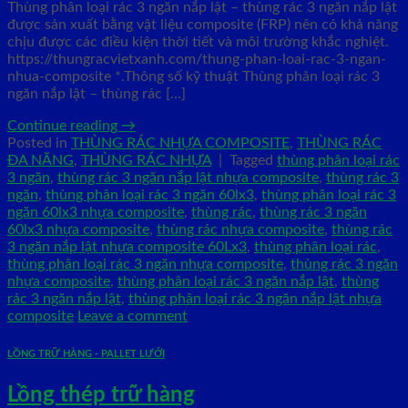
Thùng phân loại rác 3 ngăn nắp lật – thùng rác 3 ngăn nắp lật
được sản xuất bằng vật liệu composite (FRP) nên có khả năng
chịu được các điều kiện thời tiết và môi trường khắc nghiệt.
https://thungracvietxanh.com/thung-phan-loai-rac-3-ngan-
nhua-composite *.Thông số kỹ thuật Thùng phân loại rác 3
ngăn nắp lật – thùng rác […]
Continue reading
→
Posted in
THÙNG RÁC NHỰA COMPOSITE
,
THÙNG RÁC
ĐA NĂNG
,
THÙNG RÁC NHỰA
|
Tagged
thùng phân loại rác
3 ngăn
,
thùng rác 3 ngăn nắp lật nhựa composite
,
thùng rác 3
ngăn
,
thùng phân loại rác 3 ngăn 60lx3
,
thùng phân loại rác 3
ngăn 60lx3 nhựa composite
,
thùng rác
,
thùng rác 3 ngăn
60lx3 nhựa composite
,
thùng rác nhựa composite
,
thùng rác
3 ngăn nắp lật nhựa composite 60Lx3
,
thùng phân loại rác
,
thùng phân loại rác 3 ngăn nhựa composite
,
thùng rác 3 ngăn
nhựa composite
,
thùng phân loại rác 3 ngăn nắp lật
,
thùng
rác 3 ngăn nắp lật
,
thùng phân loại rác 3 ngăn nắp lật nhựa
composite
Leave a comment
LỒNG TRỮ HÀNG - PALLET LƯỚI
Lồng thép trữ hàng