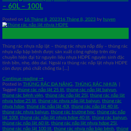
– 60L – 100L
Posted on
16 Tháng 8, 2023
16 Tháng 8, 2023
by
huyen
16
Th8
Thùng rác nhựa nắp lật – thùng rác nhựa nắp đẩy – thùng rác
nhựa nắp bập bênh được sản xuất công nghiệp trên dây
chuyền hiện đại từ nguyên liệu nhựa HDPE nguyên sinh đặc
tính bền, nhẹ, dẻo dai. Ngoài ra thùng rác nắp lật nhựa HDPE
còn được phủ chất chống tia […]
Continue reading
→
Posted in
THÙNG RÁC ĐA NĂNG
,
THÙNG RÁC NHỰA
|
Tagged
thùng rác nắp lật 25 lít
,
thùng rác nắp lật baiyun
,
thùng rác bệnh viện
,
thùng rác nắp lật 25l
,
thùng rác nắp lật
nhựa hdpe 25 lít
,
thùng rác nhựa nắp lật baiyun
,
thùng rác
nhựa hdpe
,
thùng rác nắp lật 40l
,
thùng rác nắp lật 40 lít
,
thùng rác nhựa baiyun
,
thùng rác trường học
,
thùng rác nắp
lật 100l
,
thùng rác nắp lật nhựa hdpe 40 lít
,
thùng rác baiyun
,
thùng rác nắp lật 60 lít
,
thùng rác nắp lật nhựa hdpe 25l
,
thùng rác nắp lật 100 lít
,
thùng rác nhựa nắp bập bênh
,
thùng