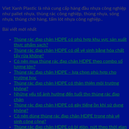
Viet Xanh Plastic là nhà cung cấp hàng đầu nhựa công nghiệp
như pallet nhựa, thùng rác công nghiệp, thùng nhựa, sóng
nhựa, thùng chở hàng, tấm lót nhựa công nghiệp..
Bài viết mới nhất
Thùng rác đạp chân HDPE có phù hợp khu vực sản xuất
thực phẩm sạch?
Thùng rác đạp chân HDPE có dễ vệ sinh bằng hóa chất
tẩy rửa không?
Có nên mua thùng rác đạp chân HDPE theo combo số
lượng lớn?
Thùng rác đạp chân HDPE – lựa chọn phù hợp cho
trường học
Thùng rác đạp chân HDPE có thân thiện môi trường
không?
Những yếu tố ảnh hưởng đến tuổi thọ thùng rác đạp
chân
Thùng rác đạp chân HDPE có gây tiếng ồn khi sử dụng
không?
Có nên dùng thùng rác đạp chân HDPE trong nhà vệ
sinh công cộng?
Thùng rác đạp chân HDPE có bị giòn, nứt theo thời gian