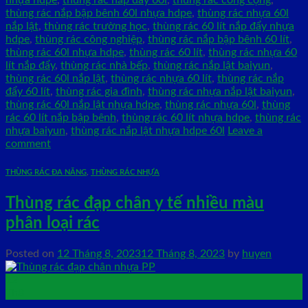
thùng rác nắp bập bênh 60l nhựa hdpe
,
thùng rác nhựa 60l
nắp lật
,
thùng rác trường học
,
thùng rác 60 lít nắp đẩy nhựa
hdpe
,
thùng rác công nghiệp
,
thùng rác nắp bập bênh 60 lít
,
thùng rác 60l nhựa hdpe
,
thùng rác 60 lít
,
thùng rác nhựa 60
lít nắp đẩy
,
thùng rác nhà bếp
,
thùng rác nắp lật baiyun
,
thùng rác 60l nắp lật
,
thùng rác nhựa 60 lít
,
thùng rác nắp
đẩy 60 lít
,
thùng rác gia đình
,
thùng rác nhựa nắp lật baiyun
,
thùng rác 60l nắp lật nhựa hdpe
,
thùng rác nhựa 60l
,
thùng
rác 60 lít nắp bập bênh
,
thùng rác 60 lít nhựa hdpe
,
thùng rác
nhựa baiyun
,
thùng rác nắp lật nhựa hdpe 60l
Leave a
comment
THÙNG RÁC ĐA NĂNG
,
THÙNG RÁC NHỰA
Thùng rác đạp chân y tế nhiều màu
phân loại rác
Posted on
12 Tháng 8, 2023
12 Tháng 8, 2023
by
huyen
12
Th8