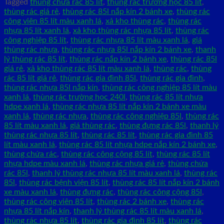
Tagged
thùng chứa rác 85 lít
,
thùng rác trường học 85 lít
,
thùng rác giá rẻ
,
thùng rác 85l nắp kín 2 bánh xe
,
thùng rác
công viên 85 lít màu xanh lá
,
xả kho thùng rác
,
thùng rác
nhựa 85 lít xanh lá
,
xả kho thùng rác nhựa 85 lít
,
thùng rác
công nghiệp 85 lít
,
thùng rác nhựa 85 lít màu xanh lá
,
giá
thùng rác nhựa
,
thùng rác nhựa 85l nắp kín 2 bánh xe
,
thanh
lý thùng rác 85 lít
,
thùng rác nắp kín 2 bánh xe
,
thùng rác 85l
giá rẻ
,
xả kho thùng rác 85 lít màu xanh lá
,
thùng rác
,
thùng
rác 85 lít giá rẻ
,
thùng rác gia đình 85l
,
thùng rác gia đình
,
thùng rác nhựa 85l nắp kín
,
thùng rác công nghiệp 85 lít màu
xanh lá
,
thùng rác trường học 240l
,
thùng rác 85 lít nhựa
hdpe xanh lá
,
thùng rác nhựa 85 lít nắp kín 2 bánh xe màu
xanh lá
,
thùng rác nhựa
,
thùng rác công nghiệp 85l
,
thùng rác
85 lít màu xanh lá
,
giá thùng rác
,
thùng đựng rác 85l
,
thanh lý
thùng rác nhựa 85 lít
,
thùng rác 85 lít
,
thùng rác gia đình 85
lít màu xanh lá
,
thùng rác 85 lít nhựa hdpe nắp kín 2 bánh xe
,
thùng chứa rác
,
thùng rác công cộng 85 lít
,
thùng rác 85 lít
nhựa hdpe màu xanh lá
,
thùng rác nhựa giá rẻ
,
thùng chứa
rác 85l
,
thanh lý thùng rác nhựa 85 lít màu xanh lá
,
thùng rác
85l
,
thùng rác bệnh viện 85 lít
,
thùng rác 85 lít nắp kín 2 bánh
xe màu xanh lá
,
thùng đựng rác
,
thùng rác công cộng 85l
,
thùng rác công viên 85 lít
,
thùng rác 2 bánh xe
,
thùng rác
nhựa 85 lít nắp kín
,
thanh lý thùng rác 85 lít màu xanh lá
,
thùng rác nhựa 85 lít
,
thùng rác gia đình 85 lít
,
thùng rác