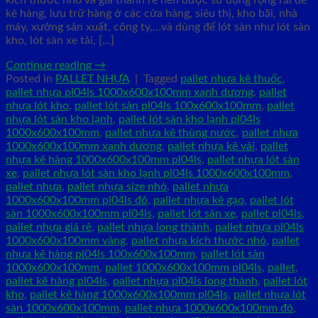
kích thước nhỏ và giá thành rẻ nên được sử dụng rộng rãi để
kê hàng, lưu trữ hàng ở các cửa hàng, siêu thị, kho bãi, nhà
máy, xưởng sản xuất, công ty,…và dùng để lót sàn như lót sàn
kho, lót sàn xe tải, […]
Continue reading
→
Posted in
PALLET NHỰA
|
Tagged
pallet nhựa kê thuốc
,
pallet nhựa pl04ls 1000x600x100mm xanh dương
,
pallet
nhựa lót kho
,
pallet lót sàn pl04ls 100x600x100mm
,
pallet
nhựa lót sàn kho lạnh
,
pallet lót sàn kho lạnh pl04ls
1000x600x100mm
,
pallet nhựa kê thùng nước
,
pallet nhựa
1000x600x100mm xanh dương
,
pallet nhựa kê vải
,
pallet
nhựa kê hàng 1000x600x100mm pl04ls
,
pallet nhựa lót sàn
xe
,
pallet nhựa lót sàn kho lạnh pl04ls 1000x600x100mm
,
pallet nhựa
,
pallet nhựa size nhỏ
,
pallet nhựa
1000x600x100mm pl04ls đỏ
,
pallet nhựa kê gạo
,
pallet lót
sàn 1000x600x100mm pl04ls
,
pallet lót sàn xe
,
pallet pl04ls
,
pallet nhựa giá rẻ
,
pallet nhựa long thành
,
pallet nhựa pl04ls
1000x600x100mm vàng
,
pallet nhựa kích thước nhỏ
,
pallet
nhựa kê hàng pl04ls 100x600x100mm
,
pallet lót sàn
1000x600x100mm
,
pallet 1000x600x100mm pl04ls
,
pallet
,
pallet kê hàng pl04ls
,
pallet nhựa pl04ls long thành
,
pallet lót
kho
,
pallet kê hàng 1000x600x100mm pl04ls
,
pallet nhựa lót
sàn 1000x600x100mm
,
pallet nhựa 1000x600x100mm đỏ
,