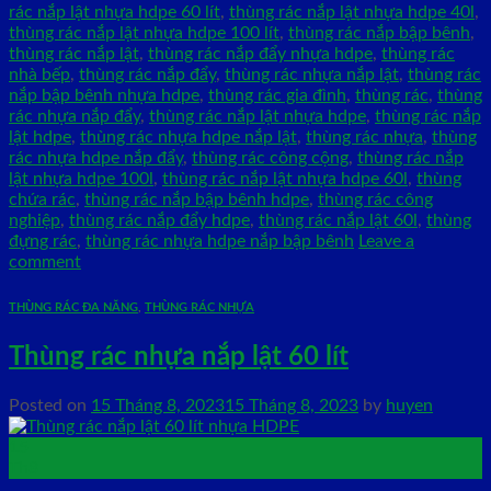
rác nắp lật nhựa hdpe 60 lít
,
thùng rác nắp lật nhựa hdpe 40l
,
thùng rác nắp lật nhựa hdpe 100 lít
,
thùng rác nắp bập bênh
,
thùng rác nắp lật
,
thùng rác nắp đẩy nhựa hdpe
,
thùng rác
nhà bếp
,
thùng rác nắp đẩy
,
thùng rác nhựa nắp lật
,
thùng rác
nắp bập bênh nhựa hdpe
,
thùng rác gia đình
,
thùng rác
,
thùng
rác nhựa nắp đẩy
,
thùng rác nắp lật nhựa hdpe
,
thùng rác nắp
lật hdpe
,
thùng rác nhựa hdpe nắp lật
,
thùng rác nhựa
,
thùng
rác nhựa hdpe nắp đẩy
,
thùng rác công cộng
,
thùng rác nắp
lật nhựa hdpe 100l
,
thùng rác nắp lật nhựa hdpe 60l
,
thùng
chứa rác
,
thùng rác nắp bập bênh hdpe
,
thùng rác công
nghiệp
,
thùng rác nắp đẩy hdpe
,
thùng rác nắp lật 60l
,
thùng
đựng rác
,
thùng rác nhựa hdpe nắp bập bênh
Leave a
comment
THÙNG RÁC ĐA NĂNG
,
THÙNG RÁC NHỰA
Thùng rác nhựa nắp lật 60 lít
Posted on
15 Tháng 8, 2023
15 Tháng 8, 2023
by
huyen
15
Th8