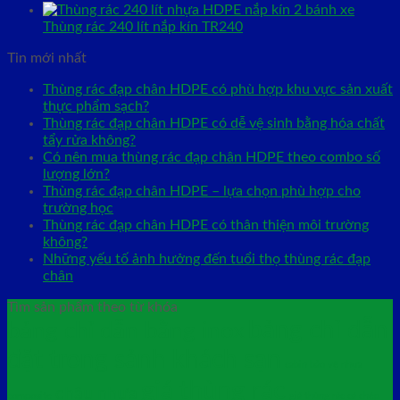
Thùng rác 240 lít nắp kín TR240
Tin mới nhất
Thùng rác đạp chân HDPE có phù hợp khu vực sản xuất
thực phẩm sạch?
Thùng rác đạp chân HDPE có dễ vệ sinh bằng hóa chất
tẩy rửa không?
Có nên mua thùng rác đạp chân HDPE theo combo số
lượng lớn?
Thùng rác đạp chân HDPE – lựa chọn phù hợp cho
trường học
Thùng rác đạp chân HDPE có thân thiện môi trường
không?
Những yếu tố ảnh hưởng đến tuổi thọ thùng rác đạp
chân
Tìm sản phẩm theo từ khóa
bảng chỉ dẫn
bảng chỉ dẫn bằng inox
đặt trong sảnh khách sạn
cabin bảo vệ nhựa
giá thùng rác
chậu nhựa
composite
giá thùng rác cá chép