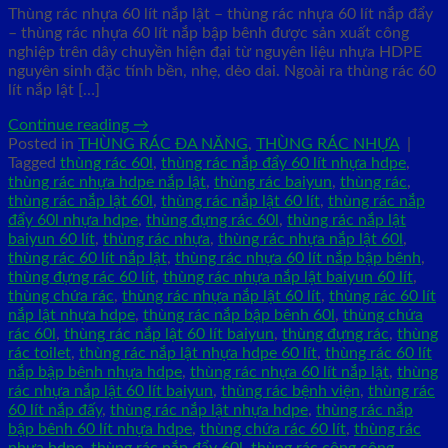
Thùng rác nhựa 60 lít nắp lật – thùng rác nhựa 60 lít nắp đẩy
– thùng rác nhựa 60 lít nắp bập bênh được sản xuất công
nghiệp trên dây chuyền hiện đại từ nguyên liệu nhựa HDPE
nguyên sinh đặc tính bền, nhẹ, dẻo dai. Ngoài ra thùng rác 60
lít nắp lật […]
Continue reading
→
Posted in
THÙNG RÁC ĐA NĂNG
,
THÙNG RÁC NHỰA
|
Tagged
thùng rác 60l
,
thùng rác nắp đẩy 60 lít nhựa hdpe
,
thùng rác nhựa hdpe nắp lật
,
thùng rác baiyun
,
thùng rác
,
thùng rác nắp lật 60l
,
thùng rác nắp lật 60 lít
,
thùng rác nắp
đẩy 60l nhựa hdpe
,
thùng đựng rác 60l
,
thùng rác nắp lật
baiyun 60 lít
,
thùng rác nhựa
,
thùng rác nhựa nắp lật 60l
,
thùng rác 60 lít nắp lật
,
thùng rác nhựa 60 lít nắp bập bênh
,
thùng đựng rác 60 lít
,
thùng rác nhựa nắp lật baiyun 60 lít
,
thùng chứa rác
,
thùng rác nhựa nắp lật 60 lít
,
thùng rác 60 lít
nắp lật nhựa hdpe
,
thùng rác nắp bập bênh 60l
,
thùng chứa
rác 60l
,
thùng rác nắp lật 60 lít baiyun
,
thùng đựng rác
,
thùng
rác toilet
,
thùng rác nắp lật nhựa hdpe 60 lít
,
thùng rác 60 lít
nắp bập bênh nhựa hdpe
,
thùng rác nhựa 60 lít nắp lật
,
thùng
rác nhựa nắp lật 60 lít baiyun
,
thùng rác bệnh viện
,
thùng rác
60 lít nắp đấy
,
thùng rác nắp lật nhựa hdpe
,
thùng rác nắp
bập bênh 60 lít nhựa hdpe
,
thùng chứa rác 60 lít
,
thùng rác
nhựa hdpe
,
thùng rác nắp đẩy 60l
,
thùng rác công cộng
,