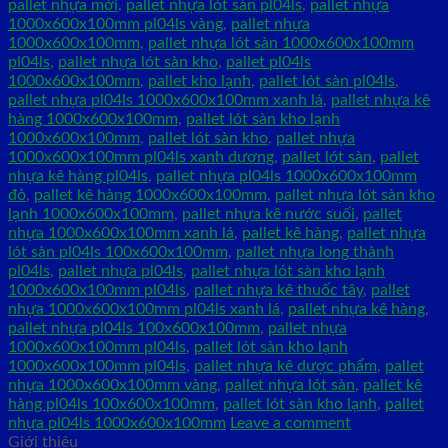
pallet nhựa mới
,
pallet nhựa lót sàn pl04ls
,
pallet nhựa
1000x600x100mm pl04ls vàng
,
pallet nhựa
1000x600x100mm
,
pallet nhựa lót sàn 1000x600x100mm
pl04ls
,
pallet nhựa lót sàn kho
,
pallet pl04ls
1000x600x100mm
,
pallet kho lạnh
,
pallet lót sàn pl04ls
,
pallet nhựa pl04ls 1000x600x100mm xanh lá
,
pallet nhựa kê
hàng 1000x600x100mm
,
pallet lót sàn kho lạnh
1000x600x100mm
,
pallet lót sàn kho
,
pallet nhựa
1000x600x100mm pl04ls xanh dương
,
pallet lót sàn
,
pallet
nhựa kê hàng pl04ls
,
pallet nhựa pl04ls 1000x600x100mm
đỏ
,
pallet kê hàng 1000x600x100mm
,
pallet nhựa lót sàn kho
lạnh 1000x600x100mm
,
pallet nhựa kê nước suối
,
pallet
nhựa 1000x600x100mm xanh lá
,
pallet kê hàng
,
pallet nhựa
lót sàn pl04ls 100x600x100mm
,
pallet nhựa long thành
pl04ls
,
pallet nhựa pl04ls
,
pallet nhựa lót sàn kho lạnh
1000x600x100mm pl04ls
,
pallet nhựa kê thuốc tây
,
pallet
nhựa 1000x600x100mm pl04ls xanh lá
,
pallet nhựa kê hàng
,
pallet nhựa pl04ls 100x600x100mm
,
pallet nhựa
1000x600x100mm pl04ls
,
pallet lót sàn kho lạnh
1000x600x100mm pl04ls
,
pallet nhựa kê dược phẩm
,
pallet
nhựa 1000x600x100mm vàng
,
pallet nhựa lót sàn
,
pallet kê
hàng pl04ls 100x600x100mm
,
pallet lót sàn kho lạnh
,
pallet
nhựa pl04ls 1000x600x100mm
Leave a comment
Giới thiệu