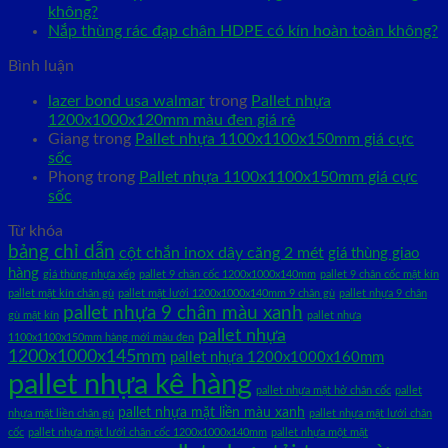
không?
Nắp thùng rác đạp chân HDPE có kín hoàn toàn không?
Bình luận
lazer bond usa walmar
trong
Pallet nhựa
1200x1000x120mm màu đen giá rẻ
Giang
trong
Pallet nhựa 1100x1100x150mm giá cực
sốc
Phong
trong
Pallet nhựa 1100x1100x150mm giá cực
sốc
Từ khóa
bảng chỉ dẫn
cột chắn inox dây căng 2 mét
giá thùng giao
hàng
giá thùng nhựa xếp
pallet 9 chân cốc 1200x1000x140mm
pallet 9 chân cốc mặt kín
pallet mặt kín chân gù
pallet mặt lưới 1200x1000x140mm 9 chân gù
pallet nhựa 9 chân
pallet nhựa 9 chân màu xanh
gù mặt kín
pallet nhựa
pallet nhựa
1100x1100x150mm hàng mới màu đen
1200x1000x145mm
pallet nhựa 1200x1000x160mm
pallet nhựa kê hàng
pallet nhựa mặt hở chân cốc
pallet
pallet nhựa mặt liền màu xanh
nhựa mặt liền chân gù
pallet nhựa mặt lưới chân
cốc
pallet nhựa mặt lưới chân cốc 1200x1000x140mm
pallet nhựa một mặt