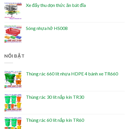
Xe đẩy thu dọn thức ăn bát đĩa
Sóng nhựa hở HS008
NỔI BẬT
Thùng rác 660 lít nhựa HDPE 4 bánh xe TR660
Thùng rác 30 lít nắp kín TR30
Thùng rác 60 lít nắp kín TR60