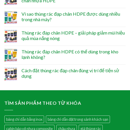
chân nhựa HDPE
Vì sao thùng rác đạp chân HDPE được dùng nhiều
trong nhà máy?
Thùng rác đạp chân HDPE – giải pháp giảm mùi hiệu
quả mùa nắng nóng
Thùng rác đạp chân HDPE có thể dùng trong kho
lạnh không?
Cách đặt thùng rác đạp chân đúng vị trí để tiện sử
dụng
TÌM SẢN PHẨM THEO TỪ KHÓA
bảng chỉ dẫn bằng inox
bảng chỉ dẫn đặt trong sảnh khách sạn
cabin bảo vệ nhựa composite
chậu nhựa
giá thùng rác