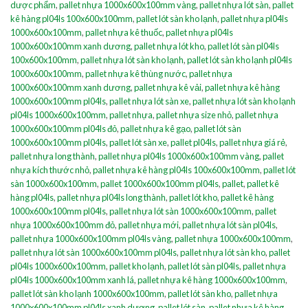
dược phẩm
,
pallet nhựa 1000x600x100mm vàng
,
pallet nhựa lót sàn
,
pallet
kê hàng pl04ls 100x600x100mm
,
pallet lót sàn kho lạnh
,
pallet nhựa pl04ls
1000x600x100mm
,
pallet nhựa kê thuốc
,
pallet nhựa pl04ls
1000x600x100mm xanh dương
,
pallet nhựa lót kho
,
pallet lót sàn pl04ls
100x600x100mm
,
pallet nhựa lót sàn kho lạnh
,
pallet lót sàn kho lạnh pl04ls
1000x600x100mm
,
pallet nhựa kê thùng nước
,
pallet nhựa
1000x600x100mm xanh dương
,
pallet nhựa kê vải
,
pallet nhựa kê hàng
1000x600x100mm pl04ls
,
pallet nhựa lót sàn xe
,
pallet nhựa lót sàn kho lạnh
pl04ls 1000x600x100mm
,
pallet nhựa
,
pallet nhựa size nhỏ
,
pallet nhựa
1000x600x100mm pl04ls đỏ
,
pallet nhựa kê gạo
,
pallet lót sàn
1000x600x100mm pl04ls
,
pallet lót sàn xe
,
pallet pl04ls
,
pallet nhựa giá rẻ
,
pallet nhựa long thành
,
pallet nhựa pl04ls 1000x600x100mm vàng
,
pallet
nhựa kích thước nhỏ
,
pallet nhựa kê hàng pl04ls 100x600x100mm
,
pallet lót
sàn 1000x600x100mm
,
pallet 1000x600x100mm pl04ls
,
pallet
,
pallet kê
hàng pl04ls
,
pallet nhựa pl04ls long thành
,
pallet lót kho
,
pallet kê hàng
1000x600x100mm pl04ls
,
pallet nhựa lót sàn 1000x600x100mm
,
pallet
nhựa 1000x600x100mm đỏ
,
pallet nhựa mới
,
pallet nhựa lót sàn pl04ls
,
pallet nhựa 1000x600x100mm pl04ls vàng
,
pallet nhựa 1000x600x100mm
,
pallet nhựa lót sàn 1000x600x100mm pl04ls
,
pallet nhựa lót sàn kho
,
pallet
pl04ls 1000x600x100mm
,
pallet kho lạnh
,
pallet lót sàn pl04ls
,
pallet nhựa
pl04ls 1000x600x100mm xanh lá
,
pallet nhựa kê hàng 1000x600x100mm
,
pallet lót sàn kho lạnh 1000x600x100mm
,
pallet lót sàn kho
,
pallet nhựa
1000x600x100mm pl04ls xanh dương
,
pallet lót sàn
,
pallet nhựa kê hàng