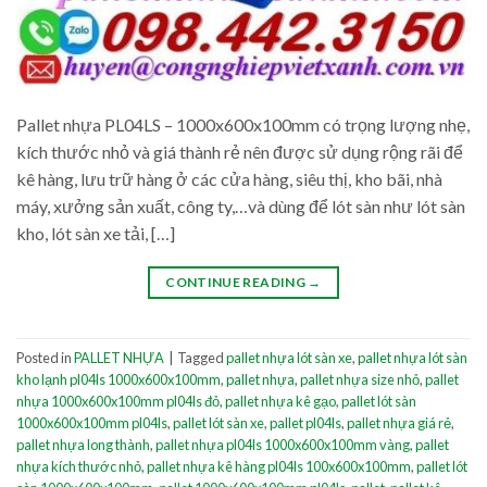
Pallet nhựa PL04LS – 1000x600x100mm có trọng lượng nhẹ,
kích thước nhỏ và giá thành rẻ nên được sử dụng rộng rãi để
kê hàng, lưu trữ hàng ở các cửa hàng, siêu thị, kho bãi, nhà
máy, xưởng sản xuất, công ty,…và dùng để lót sàn như lót sàn
kho, lót sàn xe tải, […]
CONTINUE READING
→
Posted in
PALLET NHỰA
|
Tagged
pallet nhựa lót sàn xe
,
pallet nhựa lót sàn
kho lạnh pl04ls 1000x600x100mm
,
pallet nhựa
,
pallet nhựa size nhỏ
,
pallet
nhựa 1000x600x100mm pl04ls đỏ
,
pallet nhựa kê gạo
,
pallet lót sàn
1000x600x100mm pl04ls
,
pallet lót sàn xe
,
pallet pl04ls
,
pallet nhựa giá rẻ
,
pallet nhựa long thành
,
pallet nhựa pl04ls 1000x600x100mm vàng
,
pallet
nhựa kích thước nhỏ
,
pallet nhựa kê hàng pl04ls 100x600x100mm
,
pallet lót