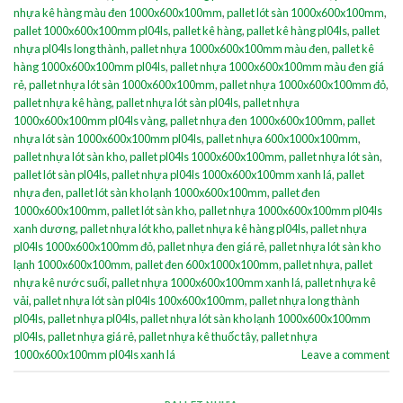
nhựa kê hàng màu đen 1000x600x100mm
,
pallet lót sàn 1000x600x100mm
,
pallet 1000x600x100mm pl04ls
,
pallet kê hàng
,
pallet kê hàng pl04ls
,
pallet
nhựa pl04ls long thành
,
pallet nhựa 1000x600x100mm màu đen
,
pallet kê
hàng 1000x600x100mm pl04ls
,
pallet nhựa 1000x600x100mm màu đen giá
rẻ
,
pallet nhựa lót sàn 1000x600x100mm
,
pallet nhựa 1000x600x100mm đỏ
,
pallet nhựa kê hàng
,
pallet nhựa lót sàn pl04ls
,
pallet nhựa
1000x600x100mm pl04ls vàng
,
pallet nhựa đen 1000x600x100mm
,
pallet
nhựa lót sàn 1000x600x100mm pl04ls
,
pallet nhựa 600x1000x100mm
,
pallet nhựa lót sàn kho
,
pallet pl04ls 1000x600x100mm
,
pallet nhựa lót sàn
,
pallet lót sàn pl04ls
,
pallet nhựa pl04ls 1000x600x100mm xanh lá
,
pallet
nhựa đen
,
pallet lót sàn kho lạnh 1000x600x100mm
,
pallet đen
1000x600x100mm
,
pallet lót sàn kho
,
pallet nhựa 1000x600x100mm pl04ls
xanh dương
,
pallet nhựa lót kho
,
pallet nhựa kê hàng pl04ls
,
pallet nhựa
pl04ls 1000x600x100mm đỏ
,
pallet nhựa đen giá rẻ
,
pallet nhựa lót sàn kho
lạnh 1000x600x100mm
,
pallet đen 600x1000x100mm
,
pallet nhựa
,
pallet
nhựa kê nước suối
,
pallet nhựa 1000x600x100mm xanh lá
,
pallet nhựa kê
vải
,
pallet nhựa lót sàn pl04ls 100x600x100mm
,
pallet nhựa long thành
pl04ls
,
pallet nhựa pl04ls
,
pallet nhựa lót sàn kho lạnh 1000x600x100mm
pl04ls
,
pallet nhựa giá rẻ
,
pallet nhựa kê thuốc tây
,
pallet nhựa
1000x600x100mm pl04ls xanh lá
Leave a comment