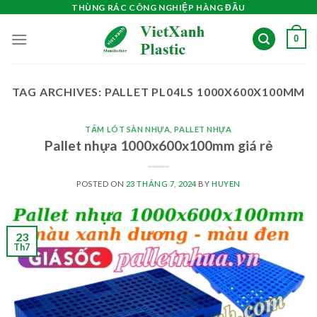
Skip
THÙNG RÁC CÔNG NGHIỆP HÀNG ĐẦU
to
0
content
TAG ARCHIVES:
PALLET PL04LS 1000X600X100MM
TẤM LÓT SÀN NHỰA
,
PALLET NHỰA
Pallet nhựa 1000x600x100mm giá rẻ
POSTED ON
23 THÁNG 7, 2024
BY
HUYEN
23
Th7