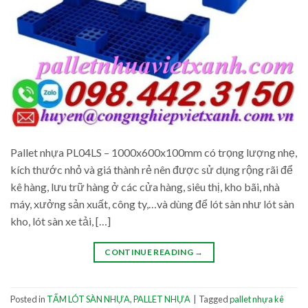
Pallet nhựa PL04LS – 1000x600x100mm có trọng lượng nhẹ,
kích thước nhỏ và giá thành rẻ nên được sử dụng rộng rãi để
kê hàng, lưu trữ hàng ở các cửa hàng, siêu thị, kho bãi, nhà
máy, xưởng sản xuất, công ty,…và dùng để lót sàn như lót sàn
kho, lót sàn xe tải, […]
CONTINUE READING
→
Posted in
TẤM LÓT SÀN NHỰA
,
PALLET NHỰA
|
Tagged
pallet nhựa kê