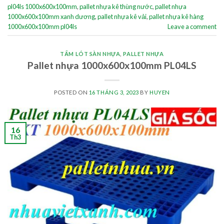
pl04ls 1000x600x100mm
,
pallet nhựa kê thùng nước
,
pallet nhựa
1000x600x100mm xanh dương
,
pallet nhựa kê vải
,
pallet nhựa kê hàng
1000x600x100mm pl04ls
Leave a comment
TẤM LÓT SÀN NHỰA
,
PALLET NHỰA
Pallet nhựa 1000x600x100mm PL04LS
POSTED ON
16 THÁNG 3, 2023
BY
HUYEN
16
Th3