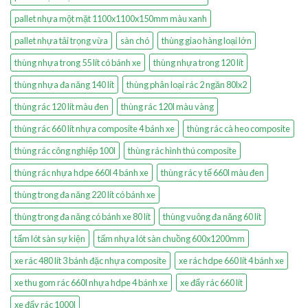
pallet nhựa một mặt 1100x1100x150mm màu xanh
pallet nhựa tải trọng vừa
sàn chó
thùng giao hàng loại lớn
thùng nhựa trong 55 lít có bánh xe
thùng nhựa trong 120 lít
thùng nhựa đa năng 140 lít
thùng phân loại rác 2 ngăn 80lx2
thùng rác 120 lít màu đen
thùng rác 120l màu vàng
thùng rác 660 lít nhựa composite 4 bánh xe
thùng rác cà heo composite
thùng rác công nghiệp 100l
thùng rác hình thú composite
thùng rác nhựa hdpe 660l 4 bánh xe
thùng rác y tế 660l màu đen
thùng trong đa năng 220 lít có bánh xe
thùng trong đa năng có bánh xe 80 lít
thùng vuông đa năng 60 lít
tấm lót sàn sự kiện
tấm nhựa lót sàn chuồng 600x1200mm
xe rác 480 lít 3 bánh đặc nhựa composite
xe rác hdpe 660 lít 4 bánh xe
xe thu gom rác 660l nhựa hdpe 4 bánh xe
xe đẩy rác 660 lít
xe đẩy rác 1000l