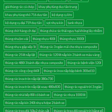
giá thùng rác cá chép
khay phụ tùng duy tân trung
khay phụ tùng nhỏ 716 duy tân
kệ dụng cụ lớn
kệ dụng cụ đại 719 duy tân
sọt nhựa kín
tank nhựa
thùng chở hàng cỡ đại
thùng chứa rác thải nguy hại không lây nhiễm
thùng nhuộm vải
thùng nhựa 400l
thùng nhựa 3000l
thùng nhựa gập xếp 1t
thùng rác 3 ngăn mái che nhựa composite
thùng rác 25 lít nắp lật
thùng rác 120 lít nắp kín 2 bánh xe màu vàng
thùng rác 480l 3 bánh đặc nhựa composite
thùng rác bệnh viện 120l
thùng rác công cộng 660l
thùng rác inox nắp bập bênh 300x610
thùng rác inox tròn nắp lật 380x730
thùng rác inox tròn nắp lật xoay 480x830
thùng rác ngoài trời 3 ngăn
thùng rác nhà bếp 80l có bánh xe
thùng rác nhựa 1000 lít
thùng rác nắp kín 240l nhựa hdpe 2 bánh xe
thùng rác treo đôi 50lx2 chân sắt
thùng rác treo đôi ngoài trời bằng gỗ