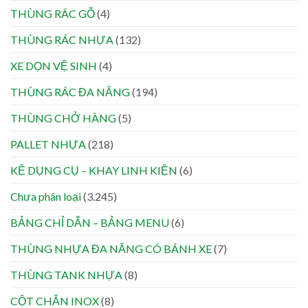
THÙNG RÁC GỖ
(4)
THÙNG RÁC NHỰA
(132)
XE DỌN VỆ SINH
(4)
THÙNG RÁC ĐA NĂNG
(194)
THÙNG CHỞ HÀNG
(5)
PALLET NHỰA
(218)
KỆ DỤNG CỤ – KHAY LINH KIỆN
(6)
Chưa phân loại
(3.245)
BẢNG CHỈ DẪN – BẢNG MENU
(6)
THÙNG NHỰA ĐA NĂNG CÓ BÁNH XE
(7)
THÙNG TANK NHỰA
(8)
CỘT CHẮN INOX
(8)