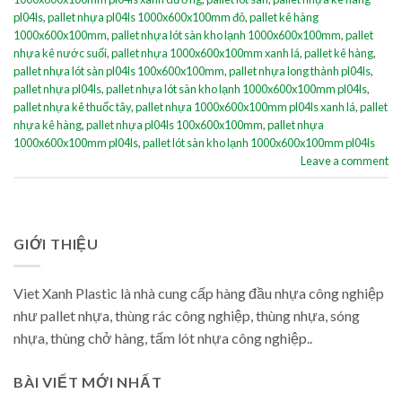
pl04ls
,
pallet nhựa pl04ls 1000x600x100mm đỏ
,
pallet kê hàng
1000x600x100mm
,
pallet nhựa lót sàn kho lạnh 1000x600x100mm
,
pallet
nhựa kê nước suối
,
pallet nhựa 1000x600x100mm xanh lá
,
pallet kê hàng
,
pallet nhựa lót sàn pl04ls 100x600x100mm
,
pallet nhựa long thành pl04ls
,
pallet nhựa pl04ls
,
pallet nhựa lót sàn kho lạnh 1000x600x100mm pl04ls
,
pallet nhựa kê thuốc tây
,
pallet nhựa 1000x600x100mm pl04ls xanh lá
,
pallet
nhựa kê hàng
,
pallet nhựa pl04ls 100x600x100mm
,
pallet nhựa
1000x600x100mm pl04ls
,
pallet lót sàn kho lạnh 1000x600x100mm pl04ls
Leave a comment
GIỚI THIỆU
Viet Xanh Plastic là nhà cung cấp hàng đầu nhựa công nghiệp
như pallet nhựa, thùng rác công nghiệp, thùng nhựa, sóng
nhựa, thùng chở hàng, tấm lót nhựa công nghiệp..
BÀI VIẾT MỚI NHẤT