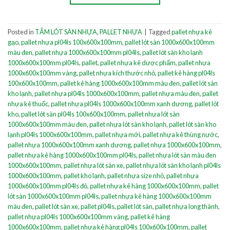
Posted in
TẤM LÓT SÀN NHỰA
,
PALLET NHỰA
|
Tagged
pallet nhựa kê
gạo
,
pallet nhựa pl04ls 100x600x100mm
,
pallet lót sàn 1000x600x100mm
màu đen
,
pallet nhựa 1000x600x100mm pl04ls
,
pallet lót sàn kho lạnh
1000x600x100mm pl04ls
,
pallet
,
pallet nhựa kê dược phẩm
,
pallet nhựa
1000x600x100mm vàng
,
pallet nhựa kích thước nhỏ
,
pallet kê hàng pl04ls
100x600x100mm
,
pallet kê hàng 1000x600x100mm màu đen
,
pallet lót sàn
kho lạnh
,
pallet nhựa pl04ls 1000x600x100mm
,
pallet nhựa màu đen
,
pallet
nhựa kê thuốc
,
pallet nhựa pl04ls 1000x600x100mm xanh dương
,
pallet lót
kho
,
pallet lót sàn pl04ls 100x600x100mm
,
pallet nhựa lót sàn
1000x600x100mm màu đen
,
pallet nhựa lót sàn kho lạnh
,
pallet lót sàn kho
lạnh pl04ls 1000x600x100mm
,
pallet nhựa mới
,
pallet nhựa kê thùng nước
,
pallet nhựa 1000x600x100mm xanh dương
,
pallet nhựa 1000x600x100mm
,
pallet nhựa kê hàng 1000x600x100mm pl04ls
,
pallet nhựa lót sàn màu đen
1000x600x100mm
,
pallet nhựa lót sàn xe
,
pallet nhựa lót sàn kho lạnh pl04ls
1000x600x100mm
,
pallet kho lạnh
,
pallet nhựa size nhỏ
,
pallet nhựa
1000x600x100mm pl04ls đỏ
,
pallet nhựa kê hàng 1000x600x100mm
,
pallet
lót sàn 1000x600x100mm pl04ls
,
pallet nhựa kê hàng 1000x600x100mm
màu đen
,
pallet lót sàn xe
,
pallet pl04ls
,
pallet lót sàn
,
pallet nhựa long thành
,
pallet nhựa pl04ls 1000x600x100mm vàng
,
pallet kê hàng
1000x600x100mm
,
pallet nhựa kê hàng pl04ls 100x600x100mm
,
pallet