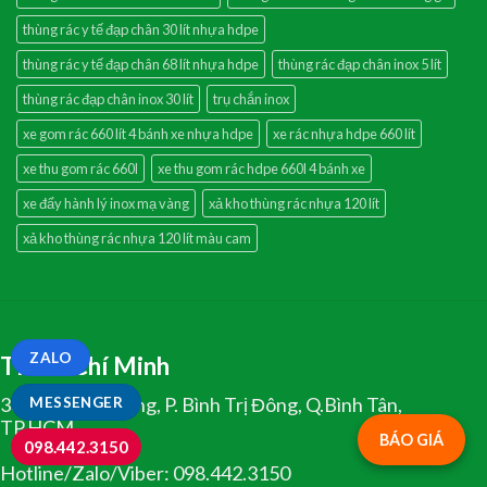
thùng rác y tế đạp chân 30 lít nhựa hdpe
thùng rác y tế đạp chân 68 lít nhựa hdpe
thùng rác đạp chân inox 5 lít
thùng rác đạp chân inox 30 lít
trụ chắn inox
xe gom rác 660 lít 4 bánh xe nhựa hdpe
xe rác nhựa hdpe 660 lít
xe thu gom rác 660l
xe thu gom rác hdpe 660l 4 bánh xe
xe đẩy hành lý inox mạ vàng
xả kho thùng rác nhựa 120 lít
xả kho thùng rác nhựa 120 lít màu cam
ZALO
TP.Hồ Chí Minh
334 Tân Hòa Đông, P. Bình Trị Đông, Q.Bình Tân,
MESSENGER
TP.HCM
BÁO GIÁ
098.442.3150
Hotline/Zalo/Viber: 098.442.3150