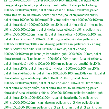
sàn 1000x600x100mm
,
pallet 1000x600x100mm pl04ls
,
pallet
,
pallet kê
hàng pl04ls
,
pallet nhựa pl04ls long thành
,
pallet lót kho
,
pallet kê hàng
1000x600x100mm pl04ls
,
pallet nhựa lót sàn 1000x600x100mm
,
pallet
nhựa 1000x600x100mm đỏ
,
pallet nhựa mới
,
pallet nhựa lót sàn pl04ls
,
pallet nhựa 1000x600x100mm pl04ls vàng
,
pallet nhựa 1000x600x100mm
,
pallet nhựa lót sàn 1000x600x100mm pl04ls
,
pallet nhựa lót sàn kho
,
pallet
pl04ls 1000x600x100mm
,
pallet kho lạnh
,
pallet lót sàn pl04ls
,
pallet nhựa
pl04ls 1000x600x100mm xanh lá
,
pallet nhựa kê hàng 1000x600x100mm
,
pallet lót sàn kho lạnh 1000x600x100mm
,
pallet lót sàn kho
,
pallet nhựa
1000x600x100mm pl04ls xanh dương
,
pallet lót sàn
,
pallet nhựa kê hàng
pl04ls
,
pallet nhựa pl04ls 1000x600x100mm đỏ
,
pallet kê hàng
1000x600x100mm
,
pallet nhựa lót sàn kho lạnh 1000x600x100mm
,
pallet
nhựa kê nước suối
,
pallet nhựa 1000x600x100mm xanh lá
,
pallet kê hàng
,
pallet nhựa lót sàn pl04ls 100x600x100mm
,
pallet nhựa long thành pl04ls
,
pallet nhựa pl04ls
,
pallet nhựa lót sàn kho lạnh 1000x600x100mm pl04ls
,
pallet nhựa kê thuốc tây
,
pallet nhựa 1000x600x100mm pl04ls xanh lá
,
pallet
nhựa kê hàng
,
pallet nhựa pl04ls 100x600x100mm
,
pallet nhựa
1000x600x100mm pl04ls
,
pallet lót sàn kho lạnh 1000x600x100mm pl04ls
,
pallet nhựa kê dược phẩm
,
pallet nhựa 1000x600x100mm vàng
,
pallet
nhựa lót sàn
,
pallet kê hàng pl04ls 100x600x100mm
,
pallet lót sàn kho lạnh
,
pallet nhựa pl04ls 1000x600x100mm
,
pallet nhựa kê thuốc
,
pallet nhựa
pl04ls 1000x600x100mm xanh dương
,
pallet nhựa lót kho
,
pallet lót sàn
pl04ls 100x600x100mm
,
pallet nhựa lót sàn kho lạnh
,
pallet lót sàn kho lạnh