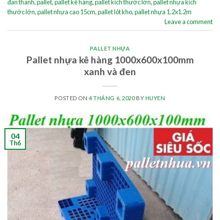
đan thanh
,
pallet
,
pallet kê hàng
,
pallet kích thước lớn
,
pallet nhựa kích
thước lớn
,
pallet nhựa cao 15cm
,
pallet lót kho
,
pallet nhựa 1.2x1.2m
Leave a comment
PALLET NHỰA
Pallet nhựa kê hàng 1000x600x100mm
xanh và đen
POSTED ON
4 THÁNG 6, 2020
BY
HUYEN
04
Th6