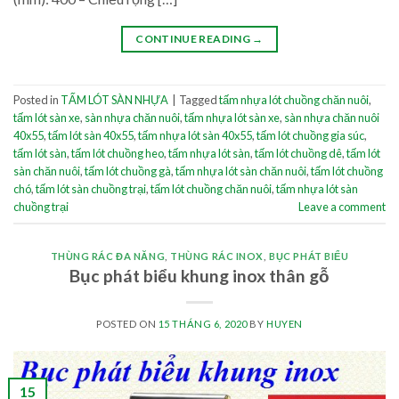
CONTINUE READING
→
Posted in
TẤM LÓT SÀN NHỰA
|
Tagged
tấm nhựa lót chuồng chăn nuôi
,
tấm lót sàn xe
,
sàn nhựa chăn nuôi
,
tấm nhựa lót sàn xe
,
sàn nhựa chăn nuôi
40x55
,
tấm lót sàn 40x55
,
tấm nhựa lót sàn 40x55
,
tấm lót chuồng gia súc
,
tấm lót sàn
,
tấm lót chuồng heo
,
tấm nhựa lót sàn
,
tấm lót chuồng dê
,
tấm lót
sàn chăn nuôi
,
tấm lót chuồng gà
,
tấm nhựa lót sàn chăn nuôi
,
tấm lót chuồng
chó
,
tấm lót sàn chuồng trại
,
tấm lót chuồng chăn nuôi
,
tấm nhựa lót sàn
chuồng trại
Leave a comment
THÙNG RÁC ĐA NĂNG
,
THÙNG RÁC INOX
,
BỤC PHÁT BIỂU
Bục phát biểu khung inox thân gỗ
POSTED ON
15 THÁNG 6, 2020
BY
HUYEN
15