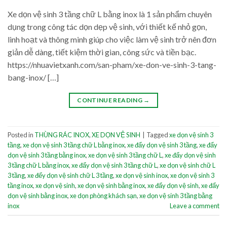
Xe dọn vệ sinh 3 tầng chữ L bằng inox là 1 sản phẩm chuyên
dụng trong công tác dọn dẹp vệ sinh, với thiết kế nhỏ gọn,
linh hoạt và thông minh giúp cho việc làm vệ sinh trở nên đơn
giản dễ dàng, tiết kiệm thời gian, công sức và tiền bạc.
https://nhuavietxanh.com/san-pham/xe-don-ve-sinh-3-tang-
bang-inox/ […]
CONTINUE READING
→
Posted in
THÙNG RÁC INOX
,
XE DỌN VỆ SINH
|
Tagged
xe dọn vệ sinh 3
tầng
,
xe dọn vệ sinh 3 tầng chữ L bằng inox
,
xe đẩy dọn vệ sinh 3 tầng
,
xe đẩy
dọn vệ sinh 3 tầng bằng inox
,
xe dọn vệ sinh 3 tầng chữ L
,
xe đẩy dọn vệ sinh
3 tầng chữ L bằng inox
,
xe đẩy dọn vệ sinh 3 tầng chữ L
,
xe dọn vệ sinh chữ L
3 tầng
,
xe đểy dọn vệ sinh chữ L 3 tầng
,
xe dọn vệ sinh inox
,
xe dọn vệ sinh 3
tầng inox
,
xe dọn vệ sinh
,
xe dọn vệ sinh bằng inox
,
xe đẩy dọn vệ sinh
,
xe đẩy
dọn vệ sinh bằng inox
,
xe dọn phòng khách sạn
,
xe dọn vệ sinh 3 tầng bằng
inox
Leave a comment