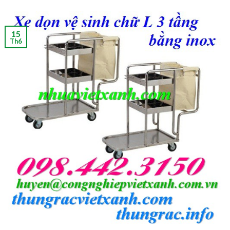
15
Th6