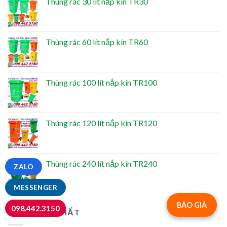
Thùng rác 30 lít nắp kín TR30
Thùng rác 60 lít nắp kín TR60
Thùng rác 100 lít nắp kín TR100
Thùng rác 120 lít nắp kín TR120
Thùng rác 240 lít nắp kín TR240
ZALO
MESSENGER
BÁO GIÁ
098.442.3150
BÁN CHẠY NHẤT