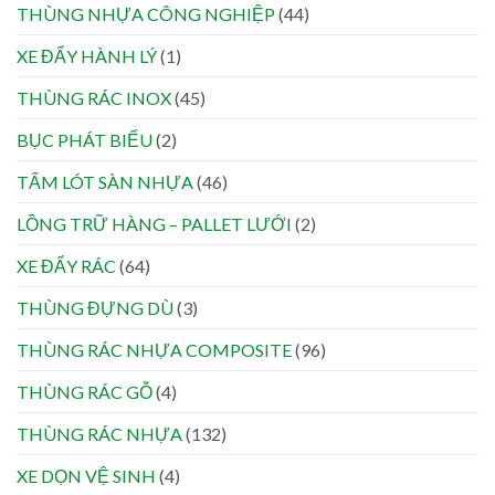
THÙNG NHỰA CÔNG NGHIỆP
(44)
XE ĐẨY HÀNH LÝ
(1)
THÙNG RÁC INOX
(45)
BỤC PHÁT BIỂU
(2)
TẤM LÓT SÀN NHỰA
(46)
LỒNG TRỮ HÀNG – PALLET LƯỚI
(2)
XE ĐẨY RÁC
(64)
THÙNG ĐỰNG DÙ
(3)
THÙNG RÁC NHỰA COMPOSITE
(96)
THÙNG RÁC GỖ
(4)
THÙNG RÁC NHỰA
(132)
XE DỌN VỆ SINH
(4)