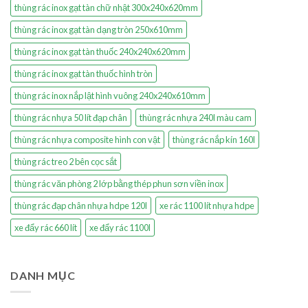
thùng rác inox gạt tàn chữ nhật 300x240x620mm
thùng rác inox gạt tàn dạng tròn 250x610mm
thùng rác inox gạt tàn thuốc 240x240x620mm
thùng rác inox gạt tàn thuốc hình tròn
thùng rác inox nắp lật hình vuông 240x240x610mm
thùng rác nhựa 50 lít đạp chân
thùng rác nhựa 240l màu cam
thùng rác nhựa composite hình con vật
thùng rác nắp kín 160l
thùng rác treo 2 bên cọc sắt
thùng rác văn phòng 2 lớp bằng thép phun sơn viền inox
thùng rác đạp chân nhựa hdpe 120l
xe rác 1100 lít nhựa hdpe
xe đẩy rác 660 lít
xe đẩy rác 1100l
DANH MỤC