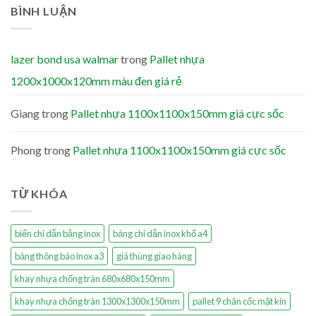
BÌNH LUẬN
lazer bond usa walmar
trong
Pallet nhựa
1200x1000x120mm màu đen giá rẻ
Giang
trong
Pallet nhựa 1100x1100x150mm giá cực sốc
Phong
trong
Pallet nhựa 1100x1100x150mm giá cực sốc
TỪ KHÓA
biển chỉ dẫn bằng inox
bảng chỉ dẫn inox khổ a4
bảng thông báo inox a3
giá thùng giao hàng
khay nhựa chống tràn 680x680x150mm
khay nhựa chống tràn 1300x1300x150mm
pallet 9 chân cốc mặt kín