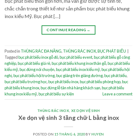
bục phát biểu thon gọn hơn, mà vẫn giữ được sự tinh tế,
chắc chắn trong thiết kế như sản phẩm bục phát biểu khung
inox kiểu Mỹ. Bục phát […]
CONTINUE READING
→
Posted in
THÙNG RÁC ĐA NĂNG
,
THÙNG RÁC INOX
,
BỤC PHÁT BIỂU
|
Tagged
bục phát biểu inox gỗ đỏ
,
bục phát biểu event
,
bục phát biểu gỗ công
nghiệp
,
bục phát biểu giá rẻ
,
bục phát biểu khung inox thân gỗ
,
bục phát biểu
kiểu mỹ
,
bục đứng nói chuyện
,
bục phát biểu inox kiểu mỹ
,
bục phát biểu hội
nghị
,
bục phát biểu hội trường
,
bục giảng trên giảng đường
,
bục phát biểu
,
bục phát biểu trường học
,
bục phát biểu inox
,
bục phát biểu phòng họp
,
bục
phát biểu khung inox
,
bục đứng lễ tân nhà hàng khách sạn
,
bục phát biểu
khung inox kiểu mỹ
,
bục phát biểu sự kiện
Leave a comment
THÙNG RÁC INOX
,
XE DỌN VỆ SINH
Xe dọn vệ sinh 3 tầng chữ L bằng inox
POSTED ON
15 THÁNG 6, 2020
BY
HUYEN