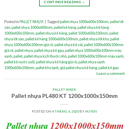
CONTINUE READING
→
Posted in
PALLET NHỰA
|
Tagged
pallet nhựa 1000x600x100mm
,
pallet lót
sàn
,
pallet nhựa 1000x600mm
,
pallet kê hàng
,
pallet nhựa kê hàng
1000x600x100mm
,
pallet nhựa kê hàng
,
pallet 1000x600x100mm
,
pallet
nhựa lót sàn
,
pallet kê hàng 1000x600x100mm
,
pallet nhựa lót kho
,
pallet
nhựa 1000x600x100mm giá rẻ
,
pallet nhựa kê vải
,
pallet 1000x600x100mm
giá rẻ
,
pallet nhựa
,
pallet nhựa kê gạo
,
pallet nhựa 1000x600x100mm màu
xanh
,
pallet
,
pallet nhựa kích thước nhỏ
,
pallet 1000x600x100mm màu xanh
,
pallet kê nước suối
,
pallet nhựa kê hàng giá rẻ
,
pallet nhựa xanh
1000x600x100mm
,
pallet kho lạnh
,
giá pallet nhựa kê hàng
,
pallet kê gạo
Leave a comment
PALLET NHỰA
Pallet nhựa PL480 KT 1200x1000x150mm
POSTED ON
4 THÁNG 6, 2020
BY
HUYEN