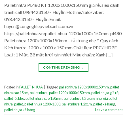
Pallet nhựa PL480 KT 1200x1000x150mm giá rẻ, siêu cạnh
tranh call 0984423150 – Huyền Hotline/zalo/viber:
098.442.3150 – Huyền Email:
huyen@congnghiepvietxanh.com.vn
https://palletnhua.vn/pallet-nhua-1200x1000x150mm-pl480
Pallet nhựa 1200x1000x150mm – tải trọng nhẹ *. Quy cách
Kích thước: 1200 x 1000 x 150 mm Chất liệu: PPC/ HDPE
Loại : 1 Mặt. Bề mặt lưới tản nhiệt Màu chuẩn: Xanh […]
CONTINUE READING
→
Posted in
PALLET NHỰA
|
Tagged
pallet nhựa 1200x1000x150mm
,
pallet
nhựa cao 15cm
,
pallet nhựa
,
pallet 1200x1000x150mm
,
pallet nhựa giá rẻ
,
pallet lót kho
,
pallet nhựa cao 150mm
,
pallet nhựa tải trọng nhẹ
,
giá pallet
nhựa
,
pallet
,
pallet nhựa 1200x1000
,
pallet nhựa 1.2x1m
,
pallet kê hàng
,
pallet nhựa kê hàng
Leave a comment