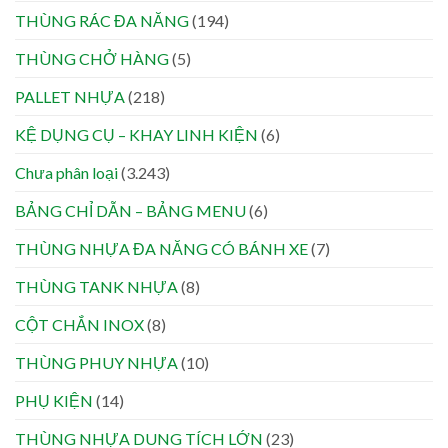
THÙNG RÁC ĐA NĂNG
(194)
THÙNG CHỞ HÀNG
(5)
PALLET NHỰA
(218)
KỆ DỤNG CỤ – KHAY LINH KIỆN
(6)
Chưa phân loại
(3.243)
BẢNG CHỈ DẪN – BẢNG MENU
(6)
THÙNG NHỰA ĐA NĂNG CÓ BÁNH XE
(7)
THÙNG TANK NHỰA
(8)
CỘT CHẮN INOX
(8)
THÙNG PHUY NHỰA
(10)
PHỤ KIỆN
(14)
THÙNG NHỰA DUNG TÍCH LỚN
(23)