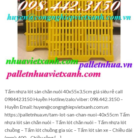
Tấm nhựa lót sàn chăn nuôi 40x55x3.5cm giá siêu rẻ call
0984423150 Huyền Hotline/zalo/viber: 098.442.3150 –
Huyền Email: huyen@congnghiepvietxanh.com.vn
https://palletnhua.vn/tam-lot-san-chan-nuoi-40x55cm Tấm
nhựa lót sàn chăn nuôi – Tấm lót chăn nuôi – Tấm nhựa lót
chuồng – Tấm lót chuồng gia súc – Tấm lót sàn xe – Chiều dài
(mm): 400 – Chiều rộng […]