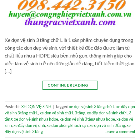
Xe dọn vệ sinh 3 tầng chữ L là 1 sản phẩm chuyên dụng trong
công tác dọn dẹp vệ sinh, với thiết kế độc đáo được làm từ
chất liệu nhựa HDPE siêu bền, nhỏ gọn, thông minh giúp cho
việc làm vệ sinh trở nên đơn giản dễ dàng, tiết kiệm thời gian,
[…]
CONTINUE READING
→
Posted in
XE DỌN VỆ SINH
|
Tagged
xe dọn vệ sinh 3 tầng chữ L
,
xe đẩy dọn
vệ sinh 3 tầng chữ L
,
xe dọn vệ sinh chữ L 3 tầng
,
xe đểy dọn vệ sinh chữ L 3
tầng
,
xe dọn vệ sinh nhựa hdpe
,
xe dọn vệ sinh 3 tầng nhựa hdpe
,
xe dọn vệ
sinh
,
xe đẩy dọn vệ sinh
,
xe dọn phòng khách sạn
,
xe dọn vệ sinh 3 tầng
,
xe
đẩy dọn vệ sinh 3 tầng
Leave a comment