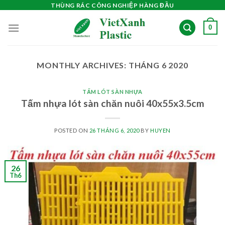
Skip
THÙNG RÁC CÔNG NGHIỆP HÀNG ĐẦU
to
0
content
MONTHLY ARCHIVES:
THÁNG 6 2020
TẤM LÓT SÀN NHỰA
Tấm nhựa lót sàn chăn nuôi 40x55x3.5cm
POSTED ON
26 THÁNG 6, 2020
BY
HUYEN
26
Th6