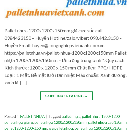
Pallet nhựa 1200x1200x150mm giá cực sốc call
0984423150 – Huyền Hotline/zalo/viber: 098.442.3150 –
Huyền Email: huyen@congnghiepvietxanh.com.vn
https://palletnhua.vn/pallet-nhua-1200x1200x150mm Pallet
nhựa 1200x1200x150mm – tải trọng trung bình *. Quy cách
Kích thước: 1200 x 1200 x 150 mm Chất liệu: PPC/ HDPE
Loại : 1 Mặt. Bề mặt lưới tản nhiệt Màu chuẩn: Xanh dương,
xanh lá, […]
CONTINUE READING
→
Posted in
PALLET NHỰA
|
Tagged
pallet nhựa
,
pallet nhựa 1200x1200
,
pallet nhựa giá rẻ
,
pallet nhựa 1200x1200x150mm
,
pallet nhựa cao 150mm
,
pallet 1200x1200x150mm
,
giá pallet nhựa
,
pallet nhựa 1200x1200x150mm