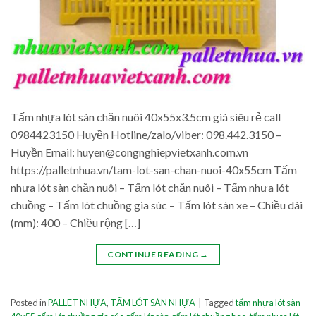
Tấm nhựa lót sàn chăn nuôi 40x55x3.5cm giá siêu rẻ call
0984423150 Huyền Hotline/zalo/viber: 098.442.3150 –
Huyền Email: huyen@congnghiepvietxanh.com.vn
https://palletnhua.vn/tam-lot-san-chan-nuoi-40x55cm Tấm
nhựa lót sàn chăn nuôi – Tấm lót chăn nuôi – Tấm nhựa lót
chuồng – Tấm lót chuồng gia súc – Tấm lót sàn xe – Chiều dài
(mm): 400 – Chiều rộng […]
CONTINUE READING
→
Posted in
PALLET NHỰA
,
TẤM LÓT SÀN NHỰA
|
Tagged
tấm nhựa lót sàn