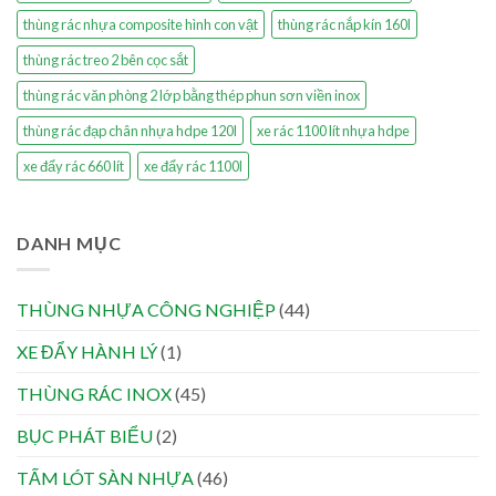
thùng rác nhựa composite hình con vật
thùng rác nắp kín 160l
thùng rác treo 2 bên cọc sắt
thùng rác văn phòng 2 lớp bằng thép phun sơn viền inox
thùng rác đạp chân nhựa hdpe 120l
xe rác 1100 lít nhựa hdpe
xe đẩy rác 660 lít
xe đẩy rác 1100l
DANH MỤC
THÙNG NHỰA CÔNG NGHIỆP
(44)
XE ĐẨY HÀNH LÝ
(1)
THÙNG RÁC INOX
(45)
BỤC PHÁT BIỂU
(2)
TẤM LÓT SÀN NHỰA
(46)