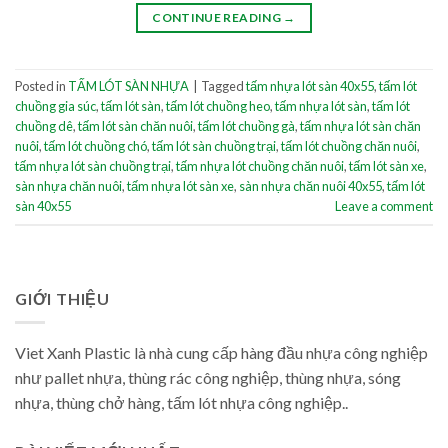
CONTINUE READING
→
Posted in
TẤM LÓT SÀN NHỰA
|
Tagged
tấm nhựa lót sàn 40x55
,
tấm lót
chuồng gia súc
,
tấm lót sàn
,
tấm lót chuồng heo
,
tấm nhựa lót sàn
,
tấm lót
chuồng dê
,
tấm lót sàn chăn nuôi
,
tấm lót chuồng gà
,
tấm nhựa lót sàn chăn
nuôi
,
tấm lót chuồng chó
,
tấm lót sàn chuồng trại
,
tấm lót chuồng chăn nuôi
,
tấm nhựa lót sàn chuồng trại
,
tấm nhựa lót chuồng chăn nuôi
,
tấm lót sàn xe
,
sàn nhựa chăn nuôi
,
tấm nhựa lót sàn xe
,
sàn nhựa chăn nuôi 40x55
,
tấm lót
sàn 40x55
Leave a comment
GIỚI THIỆU
Viet Xanh Plastic là nhà cung cấp hàng đầu nhựa công nghiệp
như pallet nhựa, thùng rác công nghiệp, thùng nhựa, sóng
nhựa, thùng chở hàng, tấm lót nhựa công nghiệp..