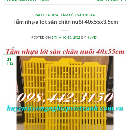
PALLET NHỰA
,
TẤM LÓT SÀN NHỰA
Tấm nhựa lót sàn chăn nuôi 40x55x3.5cm
POSTED ON
1 THÁNG 12, 2021
BY
HUYEN
01
Th12