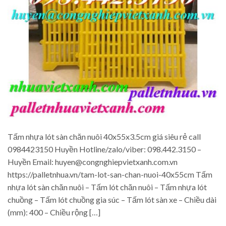
Tấm nhựa lót sàn chăn nuôi 40x55x3.5cm giá siêu rẻ call
0984423150 Huyền Hotline/zalo/viber: 098.442.3150 –
Huyền Email: huyen@congnghiepvietxanh.com.vn
https://palletnhua.vn/tam-lot-san-chan-nuoi-40x55cm Tấm
nhựa lót sàn chăn nuôi – Tấm lót chăn nuôi – Tấm nhựa lót
chuồng – Tấm lót chuồng gia súc – Tấm lót sàn xe – Chiều dài
(mm): 400 – Chiều rộng […]