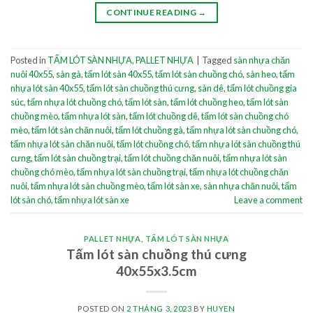
CONTINUE READING
→
Posted in
TẤM LÓT SÀN NHỰA
,
PALLET NHỰA
|
Tagged
sàn nhựa chăn
nuôi 40x55
,
sàn gà
,
tấm lót sàn 40x55
,
tấm lót sàn chuồng chó
,
sàn heo
,
tấm
nhựa lót sàn 40x55
,
tấm lót sàn chuồng thú cưng
,
sàn dê
,
tấm lót chuồng gia
súc
,
tấm nhựa lót chuồng chó
,
tấm lót sàn
,
tấm lót chuồng heo
,
tấm lót sàn
chuồng mèo
,
tấm nhựa lót sàn
,
tấm lót chuồng dê
,
tấm lót sàn chuồng chó
mèo
,
tấm lót sàn chăn nuôi
,
tấm lót chuồng gà
,
tấm nhựa lót sàn chuồng chó
,
tấm nhựa lót sàn chăn nuôi
,
tấm lót chuồng chó
,
tấm nhựa lót sàn chuồng thú
cưng
,
tấm lót sàn chuồng trại
,
tấm lót chuồng chăn nuôi
,
tấm nhựa lót sàn
chuồng chó mèo
,
tấm nhựa lót sàn chuồng trại
,
tấm nhựa lót chuồng chăn
nuôi
,
tấm nhựa lót sàn chuồng mèo
,
tấm lót sàn xe
,
sàn nhựa chăn nuôi
,
tấm
lót sàn chó
,
tấm nhựa lót sàn xe
Leave a comment
PALLET NHỰA
,
TẤM LÓT SÀN NHỰA
Tấm lót sàn chuồng thú cưng
40x55x3.5cm
POSTED ON
2 THÁNG 3, 2023
BY
HUYEN