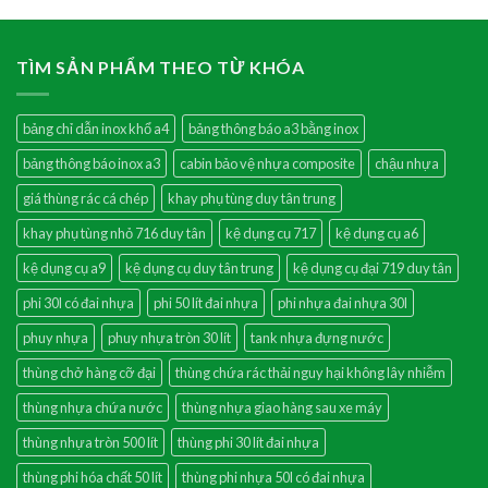
TÌM SẢN PHẨM THEO TỪ KHÓA
bảng chỉ dẫn inox khổ a4
bảng thông báo a3 bằng inox
bảng thông báo inox a3
cabin bảo vệ nhựa composite
chậu nhựa
giá thùng rác cá chép
khay phụ tùng duy tân trung
khay phụ tùng nhỏ 716 duy tân
kệ dụng cụ 717
kệ dụng cụ a6
kệ dụng cụ a9
kệ dụng cụ duy tân trung
kệ dụng cụ đại 719 duy tân
phi 30l có đai nhựa
phi 50 lít đai nhựa
phi nhựa đai nhựa 30l
phuy nhựa
phuy nhựa tròn 30 lít
tank nhựa đựng nước
thùng chở hàng cỡ đại
thùng chứa rác thải nguy hại không lây nhiễm
thùng nhựa chứa nước
thùng nhựa giao hàng sau xe máy
thùng nhựa tròn 500 lít
thùng phi 30 lít đai nhựa
thùng phi hóa chất 50 lít
thùng phi nhựa 50l có đai nhựa