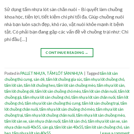
Sử dụng tấm nhựa lót sàn chăn nuôi – Bí quyết làm chuồng
khoa học, tiện lợi, tiết kiệm chi phí tối đa. Giúp chuồng nuôi
nhà bạn luôn sạch đẹp, khô ráo, vật nuôi khỏe mạnh ít bệnh
tật. Có phải bạn đang gặp các vấn đề về chuồng trại như: Chi
phí đầu […]
CONTINUE READING
→
Posted in
PALLET NHỰA
,
TẤM LÓT SÀN NHỰA
|
Tagged
tấm lót sàn
chuồng thú cưng
,
sàn dê
,
tấm lót chuồng gia súc
,
tấm nhựa lót chuồng chó
,
tấm lót sàn
,
tấm lót chuồng heo
,
tấm lót sàn chuồng mèo
,
tấm nhựa lót sàn
,
tấm lót chuồng dê
,
tấm lót sàn chuồng chó mèo
,
tấm lót sàn chăn nuôi
,
tấm lót
chuồng gà
,
tấm nhựa lót sàn chuồng chó
,
tấm nhựa lót sàn chăn nuôi
,
tấm lót
chuồng chó
,
tấm nhựa lót sàn chuồng thú cưng
,
tấm lót sàn chuồng trại
,
tấm
lót chuồng chăn nuôi
,
tấm nhựa lót sàn chuồng chó mèo
,
tấm nhựa lót sàn
chuồng trại
,
tấm nhựa lót chuồng chăn nuôi
,
tấm nhựa lót sàn chuồng mèo
,
tấm lót sàn xe
,
sàn nhựa chăn nuôi
,
tấm lót sàn chó
,
tấm nhựa lót sàn xe
,
sàn
nhựa chăn nuôi 40x55
,
sàn gà
,
tấm lót sàn 40x55
,
tấm lót sàn chuồng chó
,
sàn
heo
,
tấm nhựa lót sàn 40x55
Leave a comment