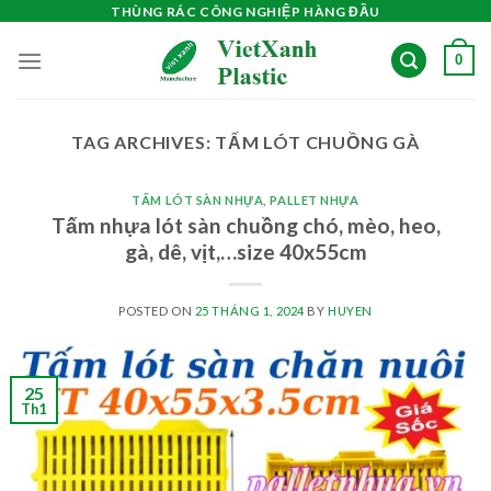
Skip
THÙNG RÁC CÔNG NGHIỆP HÀNG ĐẦU
to
0
content
TAG ARCHIVES:
TẤM LÓT CHUỒNG GÀ
TẤM LÓT SÀN NHỰA
,
PALLET NHỰA
Tấm nhựa lót sàn chuồng chó, mèo, heo,
gà, dê, vịt,…size 40x55cm
POSTED ON
25 THÁNG 1, 2024
BY
HUYEN
25
Th1