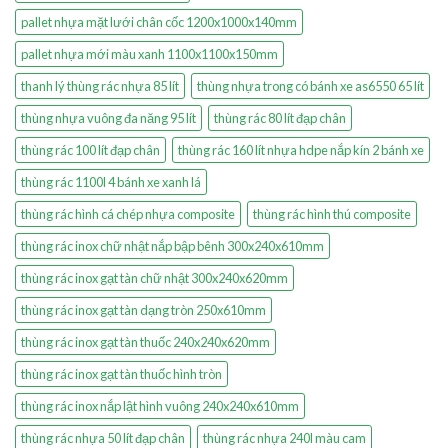
pallet nhựa mặt lưới chân cốc 1200x1000x140mm
pallet nhựa mới màu xanh 1100x1100x150mm
thanh lý thùng rác nhựa 85 lít
thùng nhựa trong có bánh xe as6550 65 lít
thùng nhựa vuông đa năng 95 lít
thùng rác 80 lít đạp chân
thùng rác 100 lít đạp chân
thùng rác 160 lít nhựa hdpe nắp kín 2 bánh xe
thùng rác 1100l 4 bánh xe xanh lá
thùng rác hình cá chép nhựa composite
thùng rác hình thú composite
thùng rác inox chữ nhật nắp bập bênh 300x240x610mm
thùng rác inox gạt tàn chữ nhật 300x240x620mm
thùng rác inox gạt tàn dạng tròn 250x610mm
thùng rác inox gạt tàn thuốc 240x240x620mm
thùng rác inox gạt tàn thuốc hình tròn
thùng rác inox nắp lật hình vuông 240x240x610mm
thùng rác nhựa 50 lít đạp chân
thùng rác nhựa 240l màu cam