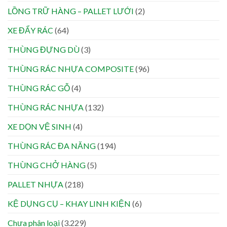
LỒNG TRỮ HÀNG – PALLET LƯỚI
(2)
XE ĐẨY RÁC
(64)
THÙNG ĐỰNG DÙ
(3)
THÙNG RÁC NHỰA COMPOSITE
(96)
THÙNG RÁC GỖ
(4)
THÙNG RÁC NHỰA
(132)
XE DỌN VỆ SINH
(4)
THÙNG RÁC ĐA NĂNG
(194)
THÙNG CHỞ HÀNG
(5)
PALLET NHỰA
(218)
KỆ DỤNG CỤ – KHAY LINH KIỆN
(6)
Chưa phân loại
(3.229)