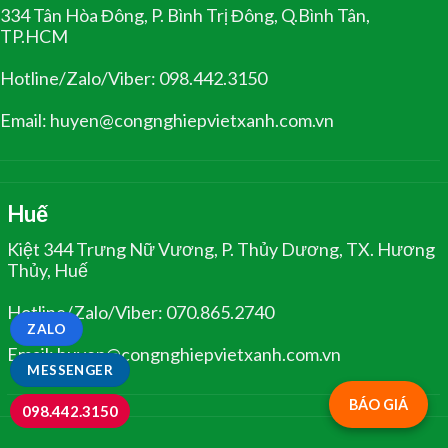
334 Tân Hòa Đông, P. Bình Trị Đông, Q.Bình Tân,
TP.HCM
Hotline/Zalo/Viber: 098.442.3150
Email: huyen@congnghiepvietxanh.com.vn
Huế
Kiệt 344 Trưng Nữ Vương, P. Thủy Dương, TX. Hương
Thủy, Huế
Hotline/Zalo/Viber: 070.865.2740
ZALO
Email: huyen@congnghiepvietxanh.com.vn
MESSENGER
BÁO GIÁ
098.442.3150