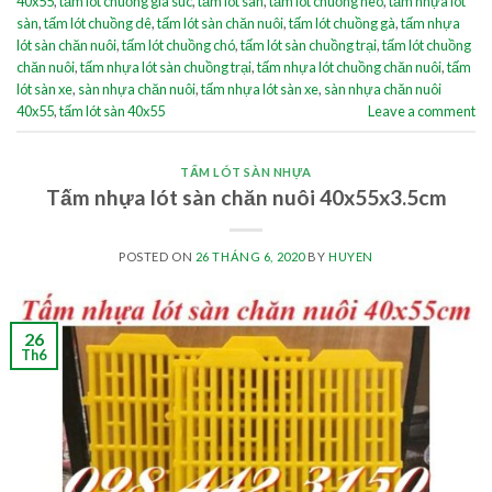
40x55
,
tấm lót chuồng gia súc
,
tấm lót sàn
,
tấm lót chuồng heo
,
tấm nhựa lót
sàn
,
tấm lót chuồng dê
,
tấm lót sàn chăn nuôi
,
tấm lót chuồng gà
,
tấm nhựa
lót sàn chăn nuôi
,
tấm lót chuồng chó
,
tấm lót sàn chuồng trại
,
tấm lót chuồng
chăn nuôi
,
tấm nhựa lót sàn chuồng trại
,
tấm nhựa lót chuồng chăn nuôi
,
tấm
lót sàn xe
,
sàn nhựa chăn nuôi
,
tấm nhựa lót sàn xe
,
sàn nhựa chăn nuôi
40x55
,
tấm lót sàn 40x55
Leave a comment
TẤM LÓT SÀN NHỰA
Tấm nhựa lót sàn chăn nuôi 40x55x3.5cm
POSTED ON
26 THÁNG 6, 2020
BY
HUYEN
26
Th6