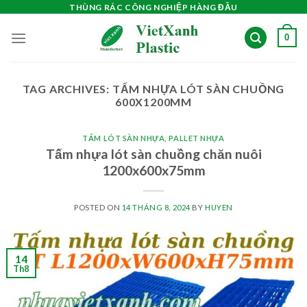
Skip
THÙNG RÁC CÔNG NGHIỆP HÀNG ĐẦU
to
0
content
TAG ARCHIVES:
TẤM NHỰA LÓT SÀN CHUỒNG
600X1200MM
TẤM LÓT SÀN NHỰA
,
PALLET NHỰA
Tấm nhựa lót sàn chuồng chăn nuôi
1200x600x75mm
POSTED ON
14 THÁNG 8, 2024
BY
HUYEN
14
Th8