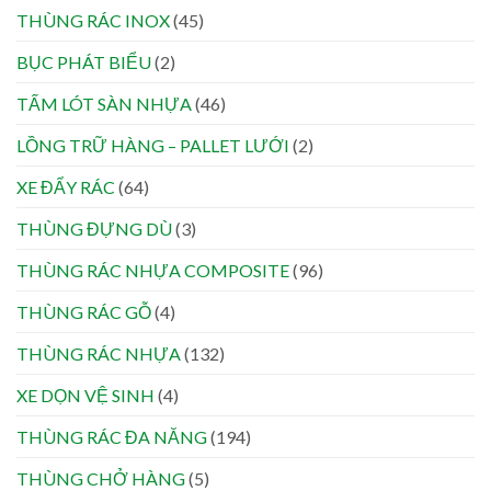
THÙNG RÁC INOX
(45)
BỤC PHÁT BIỂU
(2)
TẤM LÓT SÀN NHỰA
(46)
LỒNG TRỮ HÀNG – PALLET LƯỚI
(2)
XE ĐẨY RÁC
(64)
THÙNG ĐỰNG DÙ
(3)
THÙNG RÁC NHỰA COMPOSITE
(96)
THÙNG RÁC GỖ
(4)
THÙNG RÁC NHỰA
(132)
XE DỌN VỆ SINH
(4)
THÙNG RÁC ĐA NĂNG
(194)
THÙNG CHỞ HÀNG
(5)