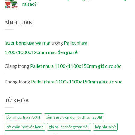
ra sao?
BÌNH LUẬN
lazer bond usa walmar
trong
Pallet nhựa
1200x1000x120mm màu đen giá rẻ
Giang
trong
Pallet nhựa 1100x1100x150mm giá cực sốc
Phong
trong
Pallet nhựa 1100x1100x150mm giá cực sốc
TỪ KHÓA
bồn nhựa tròn 750 lít
bồn nhựa tròn dung tích lớn 250 lít
cột chắn inox xếp hàng
giá pallet chống tràn dầu
hộp nhựa bít