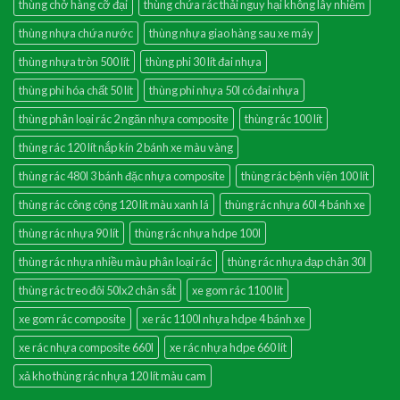
thùng chở hàng cỡ đại
thùng chứa rác thải nguy hại không lây nhiễm
thùng nhựa chứa nước
thùng nhựa giao hàng sau xe máy
thùng nhựa tròn 500 lít
thùng phi 30 lít đai nhựa
thùng phi hóa chất 50 lít
thùng phi nhựa 50l có đai nhựa
thùng phân loại rác 2 ngăn nhựa composite
thùng rác 100 lít
thùng rác 120 lít nắp kín 2 bánh xe màu vàng
thùng rác 480l 3 bánh đặc nhựa composite
thùng rác bệnh viện 100 lít
thùng rác công cộng 120 lít màu xanh lá
thùng rác nhựa 60l 4 bánh xe
thùng rác nhựa 90 lít
thùng rác nhựa hdpe 100l
thùng rác nhựa nhiều màu phân loại rác
thùng rác nhựa đạp chân 30l
thùng rác treo đôi 50lx2 chân sắt
xe gom rác 1100 lít
xe gom rác composite
xe rác 1100l nhựa hdpe 4 bánh xe
xe rác nhựa composite 660l
xe rác nhựa hdpe 660 lít
xả kho thùng rác nhựa 120 lít màu cam