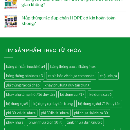
gian không?
Nắp thùng rác đạp chân HDPE có kín hoàn toàn
không?
TÌM SẢN PHẨM THEO TỪ KHÓA
bảng chỉ dẫn inox khổ a4
bảng thông báo a3 bằng inox
bảng thông báo inox a3
cabin bảo vệ nhựa composite
chậu nhựa
giá thùng rác cá chép
khay phụ tùng duy tân trung
khay phụ tùng nhỏ 716 duy tân
kệ dụng cụ 717
kệ dụng cụ a6
kệ dụng cụ a9
kệ dụng cụ duy tân trung
kệ dụng cụ đại 719 duy tân
phi 30l có đai nhựa
phi 50 lít đai nhựa
phi nhựa đai nhựa 30l
phuy nhựa
phuy nhựa tròn 30 lít
tank nhựa đựng nước