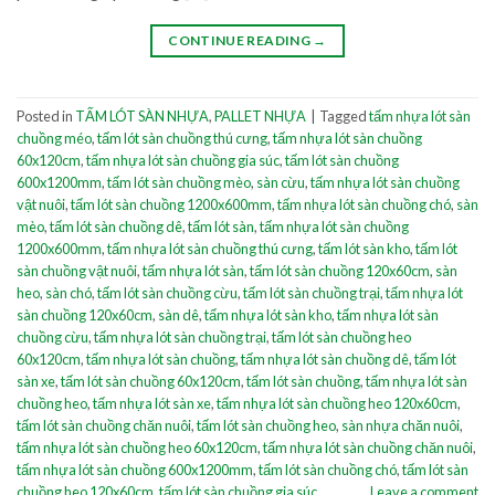
CONTINUE READING
→
Posted in
TẤM LÓT SÀN NHỰA
,
PALLET NHỰA
|
Tagged
tấm nhựa lót sàn
chuồng méo
,
tấm lót sàn chuồng thú cưng
,
tấm nhựa lót sàn chuồng
60x120cm
,
tấm nhựa lót sàn chuồng gia súc
,
tấm lót sàn chuồng
600x1200mm
,
tấm lót sàn chuồng mèo
,
sàn cừu
,
tấm nhựa lót sàn chuồng
vật nuôi
,
tấm lót sàn chuồng 1200x600mm
,
tấm nhựa lót sàn chuồng chó
,
sàn
mèo
,
tấm lót sàn chuồng dê
,
tấm lót sàn
,
tấm nhựa lót sàn chuồng
1200x600mm
,
tấm nhựa lót sàn chuồng thú cưng
,
tấm lót sàn kho
,
tấm lót
sàn chuồng vật nuôi
,
tấm nhựa lót sàn
,
tấm lót sàn chuồng 120x60cm
,
sàn
heo
,
sàn chó
,
tấm lót sàn chuồng cừu
,
tấm lót sàn chuồng trại
,
tấm nhựa lót
sàn chuồng 120x60cm
,
sàn dê
,
tấm nhựa lót sàn kho
,
tấm nhựa lót sàn
chuồng cừu
,
tấm nhựa lót sàn chuồng trại
,
tấm lót sàn chuồng heo
60x120cm
,
tấm nhựa lót sàn chuồng
,
tấm nhựa lót sàn chuồng dê
,
tấm lót
sàn xe
,
tấm lót sàn chuồng 60x120cm
,
tấm lót sàn chuồng
,
tấm nhựa lót sàn
chuồng heo
,
tấm nhựa lót sàn xe
,
tấm nhựa lót sàn chuồng heo 120x60cm
,
tấm lót sàn chuồng chăn nuôi
,
tấm lót sàn chuồng heo
,
sàn nhựa chăn nuôi
,
tấm nhựa lót sàn chuồng heo 60x120cm
,
tấm nhựa lót sàn chuồng chăn nuôi
,
tấm nhựa lót sàn chuồng 600x1200mm
,
tấm lót sàn chuồng chó
,
tấm lót sàn
chuồng heo 120x60cm
,
tấm lót sàn chuồng gia súc
Leave a comment