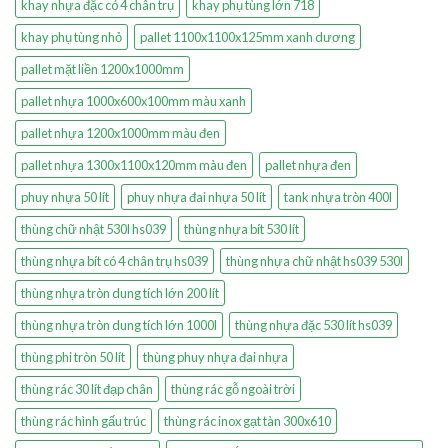
khay nhựa đặc có 4 chân trụ
khay phụ tùng lớn 718
khay phụ tùng nhỏ
pallet 1100x1100x125mm xanh dương
pallet mặt liền 1200x1000mm
pallet nhựa 1000x600x100mm màu xanh
pallet nhựa 1200x1000mm màu đen
pallet nhựa 1300x1100x120mm màu đen
pallet nhựa đen
phuy nhựa 50 lít
phuy nhựa đai nhựa 50 lít
tank nhựa tròn 400l
thùng chữ nhật 530l hs039
thùng nhựa bít 530 lít
thùng nhựa bít có 4 chân trụ hs039
thùng nhựa chữ nhật hs039 530l
thùng nhựa tròn dung tích lớn 200 lít
thùng nhựa tròn dung tích lớn 1000l
thùng nhựa đặc 530 lít hs039
thùng phi tròn 50 lít
thùng phuy nhựa đai nhựa
thùng rác 30 lít đạp chân
thùng rác gỗ ngoài trời
thùng rác hình gấu trúc
thùng rác inox gạt tàn 300x610