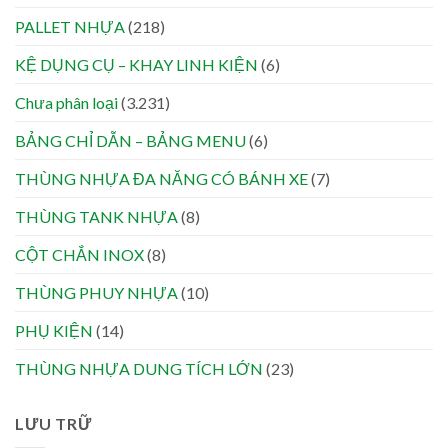
PALLET NHỰA
(218)
KỆ DỤNG CỤ – KHAY LINH KIỆN
(6)
Chưa phân loại
(3.231)
BẢNG CHỈ DẪN – BẢNG MENU
(6)
THÙNG NHỰA ĐA NĂNG CÓ BÁNH XE
(7)
THÙNG TANK NHỰA
(8)
CỘT CHẮN INOX
(8)
THÙNG PHUY NHỰA
(10)
PHỤ KIỆN
(14)
THÙNG NHỰA DUNG TÍCH LỚN
(23)
LƯU TRỮ