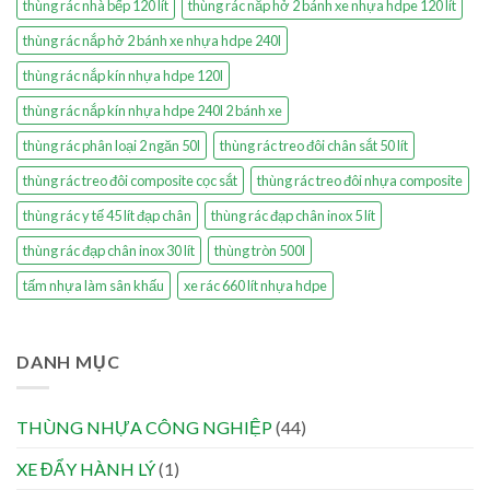
thùng rác nhà bếp 120 lít
thùng rác nắp hở 2 bánh xe nhựa hdpe 120 lít
thùng rác nắp hở 2 bánh xe nhựa hdpe 240l
thùng rác nắp kín nhựa hdpe 120l
thùng rác nắp kín nhựa hdpe 240l 2 bánh xe
thùng rác phân loại 2 ngăn 50l
thùng rác treo đôi chân sắt 50 lít
thùng rác treo đôi composite cọc sắt
thùng rác treo đôi nhựa composite
thùng rác y tế 45 lít đạp chân
thùng rác đạp chân inox 5 lít
thùng rác đạp chân inox 30 lít
thùng tròn 500l
tấm nhựa làm sân khấu
xe rác 660 lít nhựa hdpe
DANH MỤC
THÙNG NHỰA CÔNG NGHIỆP
(44)
XE ĐẨY HÀNH LÝ
(1)