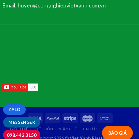
Email: huyen@congnghiepvietxanh.com.vn
ZALO
MESSENGER
GIỚI THIỆU
HỆ THỐNG PHÂN PHỐI
TIN TỨC
LIÊN HỆ
FAQ
BÁO GIÁ
098.442.3150
Copyright 2026 ©
Viet Xanh Plastic