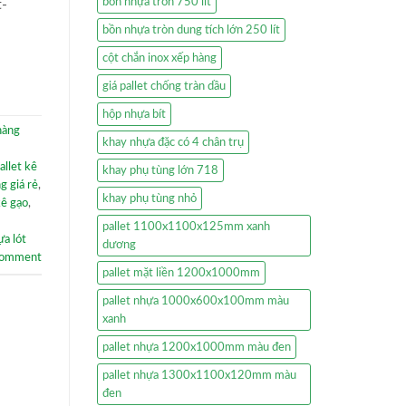
bồn nhựa tròn 750 lít
t-
bồn nhựa tròn dung tích lớn 250 lít
cột chắn inox xếp hàng
giá pallet chống tràn dầu
hộp nhựa bít
hàng
khay nhựa đặc có 4 chân trụ
allet kê
khay phụ tùng lớn 718
g giá rẻ
,
khay phụ tùng nhỏ
kê gạo
,
pallet 1100x1100x125mm xanh
ựa lót
dương
comment
pallet mặt liền 1200x1000mm
pallet nhựa 1000x600x100mm màu
xanh
pallet nhựa 1200x1000mm màu đen
pallet nhựa 1300x1100x120mm màu
đen