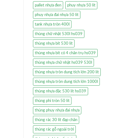
pallet nhựa đen
phuy nhựa 50 lít
phuy nhựa đai nhựa 50 lít
tank nhựa tròn 400l
thùng chữ nhật 530l hs039
thùng nhựa bít 530 lít
thùng nhựa bít có 4 chân trụ hs039
thùng nhựa chữ nhật hs039 530l
thùng nhựa tròn dung tích lớn 200 lít
thùng nhựa tròn dung tích lớn 1000l
thùng nhựa đặc 530 lít hs039
thùng phi tròn 50 lít
thùng phuy nhựa đai nhựa
thùng rác 30 lít đạp chân
thùng rác gỗ ngoài trời