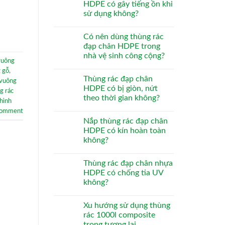
HDPE có gây tiếng ồn khi
sử dụng không?
Có nên dùng thùng rác
đạp chân HDPE trong
nhà vệ sinh công cộng?
 vuông
g gỗ
,
Thùng rác đạp chân
 vuông
HDPE có bị giòn, nứt
g rác
theo thời gian không?
 hình
comment
Nắp thùng rác đạp chân
HDPE có kín hoàn toàn
không?
Thùng rác đạp chân nhựa
HDPE có chống tia UV
không?
Xu hướng sử dụng thùng
rác 1000l composite
trong tương lai