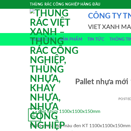
Skip
THÙNG RÁC CÔNG NGHIỆP HÀNG ĐẦU
to
CÔNG TY T
content
VIET XANH M
TRANG CHỦ
SẢN PHẨM
TIN TỨC
THÔNG TI
Pallet nhựa mớ
POSTE
14
Th4
Pallet nhựa mới màu đen KT 1100x1100x150mm giá