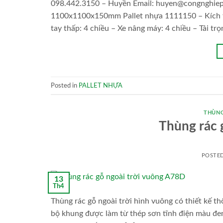
098.442.3150 – Huyền Email: huyen@congnghiepvi
1100x1100x150mm Pallet nhựa 1111150 – Kích t
tay thấp: 4 chiều – Xe nâng máy: 4 chiều – Tải trọ
Posted in
PALLET NHỰA
THÙNG
Thùng rác 
POSTE
13
Th4
Thùng rác gỗ ngoài trời hình vuông có thiết kế t
bộ khung được làm từ thép sơn tĩnh điện màu đen