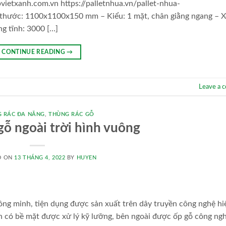
etxanh.com.vn https://palletnhua.vn/pallet-nhua-
hước: 1100x1100x150 mm – Kiểu: 1 mặt, chân giằng ngang – X
ng tĩnh: 3000 […]
CONTINUE READING
→
Leave a 
 RÁC ĐA NĂNG
,
THÙNG RÁC GỖ
gỗ ngoài trời hình vuông
D ON
13 THÁNG 4, 2022
BY
HUYEN
hông minh, tiện dụng được sản xuất trên dây truyền công nghệ hiệ
 có bề mặt được xử lý kỹ lưỡng, bên ngoài được ốp gỗ công ngh