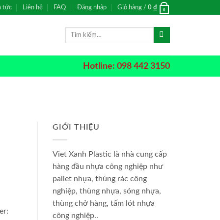
n tức
Liên hệ
FAQ
Đăng nhập
Giỏ hàng /
0
₫
0
Tìm
kiếm:
Hotline: 098 442 3150
GIỚI THIỆU
Viet Xanh Plastic là nhà cung cấp
hàng đầu nhựa công nghiệp như
pallet nhựa, thùng rác công
nghiệp, thùng nhựa, sóng nhựa,
thùng chở hàng, tấm lót nhựa
er:
công nghiệp..