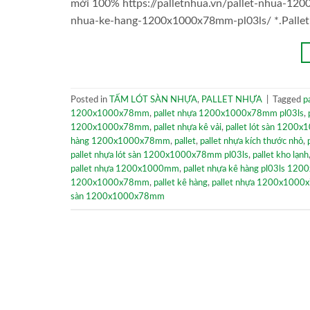
mới 100% https://palletnhua.vn/pallet-nhua-12
nhua-ke-hang-1200x1000x78mm-pl03ls/ *.Pallet
Posted in
TẤM LÓT SÀN NHỰA
,
PALLET NHỰA
|
Tagged
p
1200x1000x78mm
,
pallet nhựa 1200x1000x78mm pl03ls
,
1200x1000x78mm
,
pallet nhựa kê vải
,
pallet lót sàn 120
hàng 1200x1000x78mm
,
pallet
,
pallet nhựa kích thước nhỏ
,
pallet nhựa lót sàn 1200x1000x78mm pl03ls
,
pallet kho lạnh
pallet nhựa 1200x1000mm
,
pallet nhựa kê hàng pl03ls 1
1200x1000x78mm
,
pallet kê hàng
,
pallet nhựa 1200x100
sàn 1200x1000x78mm