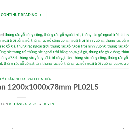
CONTINUE READING
→
ged
thùng rác gỗ công cộng
,
thùng rác gỗ ngoài trời
,
thùng rác gỗ ngoài trời hình
 ngoài trời bằng gỗ
,
thùng rác gỗ công cộng ngoài trời hình vuông
,
thùng rác bằn
rác gỗ giả
,
thùng rác ngoài trời
,
thùng rác gỗ ngoài trời hình vuông
,
thùng rác gỗ
ùng rác trang trí
,
thùng rác ngoài trời bằng nhựa giả gỗ
,
thùng rác gỗ vuông
,
thùn
vuông a78d
,
thùng rác gỗ ngoài trời có gạt tàn
,
thùng rác công cộng
,
thùng rác gỗ
8d
,
thùng rác gỗ có gạt tàn
,
thùng rác gỗ
,
thùng rác gỗ ngoài trời vuông
Leave a 
 LÓT SÀN NHỰA
,
PALLET NHỰA
t sàn 1200x1000x78mm PL02LS
D ON
8 THÁNG 4, 2022
BY
HUYEN