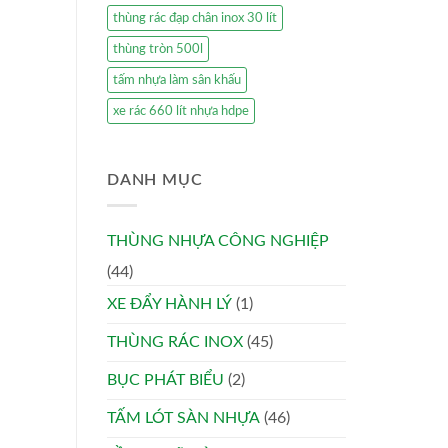
thùng rác đạp chân inox 30 lít
thùng tròn 500l
tấm nhựa làm sân khấu
xe rác 660 lít nhựa hdpe
DANH MỤC
THÙNG NHỰA CÔNG NGHIỆP
(44)
XE ĐẨY HÀNH LÝ
(1)
THÙNG RÁC INOX
(45)
BỤC PHÁT BIỂU
(2)
TẤM LÓT SÀN NHỰA
(46)