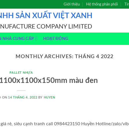
Giới thiệu
Hệ thống phân phối
Ti
NHH SẢN XUẤT VIỆT XANH
ANUFACTURE COMPANY LIMITED
N NHÀ CUNG CẤP
HOẠT ĐỘNG
MONTHLY ARCHIVES:
THÁNG 4 2022
PALLET NHỰA
i 1100x1100x150mm màu đen
D ON
14 THÁNG 4, 2022
BY
HUYEN
 rẻ, siêu cạnh tranh call 0984423150 Huyền Hotline/zalo/vib