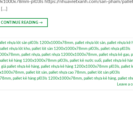
00x1000x78mm-pl03ls https://nhuavietxanh.com/san-pham/palle
 […]
CONTINUE READING
→
allet nhựa lót sàn pl03ls 1200x1000x78mm
,
pallet nhựa lót sàn
,
pallet nhựa kê 
pallet nhựa lót kho
,
pallet lót sàn 1200x1000x78mm pl03ls
,
pallet nhựa pl03ls
0x1000x78mm
,
pallet nhựa
,
pallet nhựa 12000x1000x78mm
,
pallet nhựa kê gạo
,
p
pallet kê hàng 1200x1000x78mm pl03ls
,
pallet kê nước suối
,
pallet nhựa kê hàn
,
giá pallet nhựa kê hàng
,
pallet nhựa kê hàng 1200x1000x78mm pl03ls
,
pallet 
200x1000x78mm
,
pallet lót sàn
,
pallet nhựa cao 78mm
,
pallet lót sàn pl03ls
0x78mm
,
pallet kê hàng pl03ls 1200x1000x78mm
,
pallet nhựa kê hàng
,
pallet nh
Leave a 