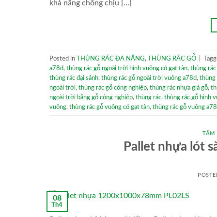
khả năng chống chịu […]
Posted in
THÙNG RÁC ĐA NĂNG
,
THÙNG RÁC GỖ
|
Tag
a78d
,
thùng rác gỗ ngoài trời hình vuông có gạt tàn
,
thùng rác
thùng rác đại sảnh
,
thùng rác gỗ ngoài trời vuông a78d
,
thùng 
ngoài trời
,
thùng rác gỗ công nghiệp
,
thùng rác nhựa giả gỗ
,
th
ngoài trời bằng gỗ công nghiệp
,
thùng rác
,
thùng rác gỗ hình 
vuông
,
thùng rác gỗ vuông có gạt tàn
,
thùng rác gỗ vuông a7
TẤM
Pallet nhựa ló
POSTE
08
Th4