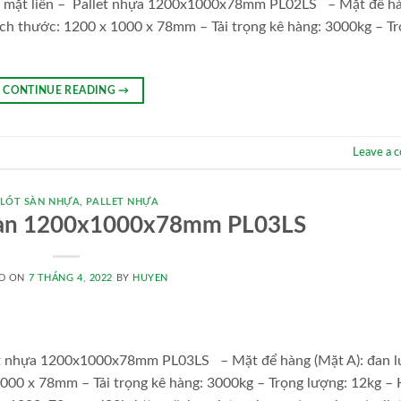
 sàn mặt liền – Pallet nhựa 1200x1000x78mm PL02LS – Mặt để h
Kích thước: 1200 x 1000 x 78mm – Tải trọng kê hàng: 3000kg – T
CONTINUE READING
→
Leave a 
 LÓT SÀN NHỰA
,
PALLET NHỰA
t sàn 1200x1000x78mm PL03LS
D ON
7 THÁNG 4, 2022
BY
HUYEN
llet nhựa 1200x1000x78mm PL03LS – Mặt để hàng (Mặt A): đan l
1000 x 78mm – Tải trọng kê hàng: 3000kg – Trọng lượng: 12kg –