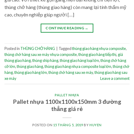
thùng chở hàng (thùng giao hàng) còn mang lại tính thẩm mỹ
cao, chuyên nghiệp giúp người […]
CONTINUE READING
→
Posted in
THÙNG CHỞ HÀNG
|
Tagged
thùng giao hàng nhựa composite
,
thùng chở hàng sau xe máy nhựa composite
,
thùng giao hàng tiếp thị
,
giá
thùng giao hàng
,
thùng ship hàng
,
thùng giao hàng loại lớn
,
thùng chở hàng
cỡ lớn
,
thùng giao hàng
,
thùng giao hàng nhựa composite loại lớn
,
thùng chở
hàng
,
thùng giao hàng lớn
,
thùng chở hàng sau xe máy
,
thùng giao hàng sau
xe máy
Leave a comment
PALLET NHỰA
Pallet nhựa 1100x1100x150mm 3 đường
thẳng giá rẻ
POSTED ON
15 THÁNG 5, 2019
BY
HUYEN