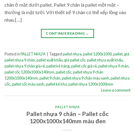
chân ở mặt dưới pallet. Pallet 9 chân là pallet một mặt –
thường là mặt lưới. Với thiết kế 9 chân có thể xếp lồng vào
nhau […]
CONTINUE READING
→
Posted in
PALLET NHỰA
|
Tagged
pallet nhựa
,
pallet 1200x1000
,
pallet
,
giá
pallet nhựa 9 chân
,
pallet xuất khẩu
,
giá pallet cốc
,
pallet nhựa xuất khẩu
,
pallet nhựa 9 chân giá rẻ
,
pallet kê hàng
,
pallet cốc giá rẻ
,
pallet nhựa 9 chân
,
pallet cốc 1200x1000x140mm
,
pallet cốc
,
pallet nhựa 9 chân
1200x1000x140mm
,
pallet 9 chân
,
pallet nhựa 9 chân màu xanh
,
pallet nhựa
cốc
,
pallet cốc màu xanh
,
pallet kê kho
,
pallet nhựa 1200x1000mm
Leave a comment
PALLET NHỰA
Pallet nhựa 9 chân – Pallet cốc
1200x1000x140mm màu đen