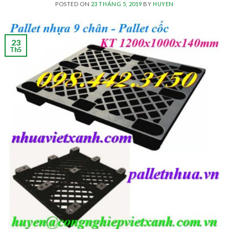
POSTED ON
23 THÁNG 5, 2019
BY
HUYEN
23
Th5