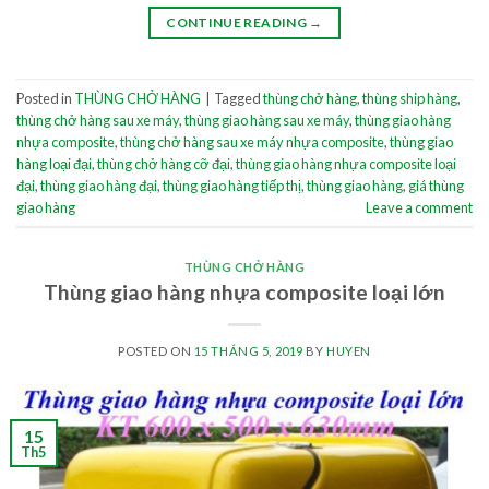
CONTINUE READING
→
Posted in
THÙNG CHỞ HÀNG
|
Tagged
thùng chở hàng
,
thùng ship hàng
,
thùng chở hàng sau xe máy
,
thùng giao hàng sau xe máy
,
thùng giao hàng
nhựa composite
,
thùng chở hàng sau xe máy nhựa composite
,
thùng giao
hàng loại đại
,
thùng chở hàng cỡ đại
,
thùng giao hàng nhựa composite loại
đại
,
thùng giao hàng đại
,
thùng giao hàng tiếp thị
,
thùng giao hàng
,
giá thùng
giao hàng
Leave a comment
THÙNG CHỞ HÀNG
Thùng giao hàng nhựa composite loại lớn
POSTED ON
15 THÁNG 5, 2019
BY
HUYEN
15
Th5