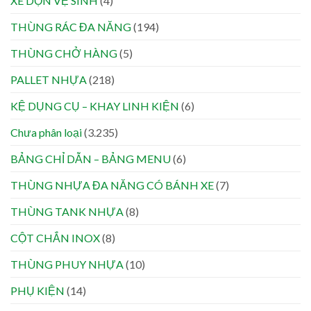
XE DỌN VỆ SINH
(4)
THÙNG RÁC ĐA NĂNG
(194)
THÙNG CHỞ HÀNG
(5)
PALLET NHỰA
(218)
KỆ DỤNG CỤ – KHAY LINH KIỆN
(6)
Chưa phân loại
(3.235)
BẢNG CHỈ DẪN – BẢNG MENU
(6)
THÙNG NHỰA ĐA NĂNG CÓ BÁNH XE
(7)
THÙNG TANK NHỰA
(8)
CỘT CHẮN INOX
(8)
THÙNG PHUY NHỰA
(10)
PHỤ KIỆN
(14)