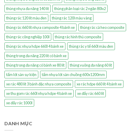
thùng nhựa đa năng 140 lít
thùng phân loại rác 2 ngăn 80lx2
thùng rác 120 lít màu đen
thùng rác 120l màu vàng
thùng rác 660 lít nhựa composite 4 bánh xe
thùng rác cà heo composite
thùng rác công nghiệp 100l
thùng rác hình thú composite
thùng rác nhựa hdpe 660l 4 bánh xe
thùng rác y tế 660l màu đen
thùng trong đa năng 220 lít có bánh xe
thùng trong đa năng có bánh xe 80 lít
thùng vuông đa năng 60 lít
tấm lót sàn sự kiện
tấm nhựa lót sàn chuồng 600x1200mm
xe rác 480 lít 3 bánh đặc nhựa composite
xe rác hdpe 660 lít 4 bánh xe
xe thu gom rác 660l nhựa hdpe 4 bánh xe
xe đẩy rác 660 lít
xe đẩy rác 1000l
DANH MỤC