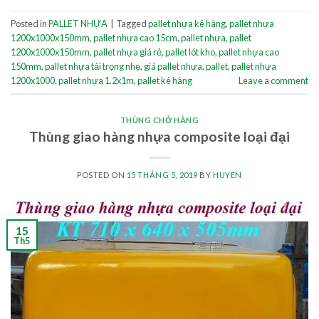
Posted in
PALLET NHỰA
|
Tagged
pallet nhựa kê hàng
,
pallet nhựa
1200x1000x150mm
,
pallet nhựa cao 15cm
,
pallet nhựa
,
pallet
1200x1000x150mm
,
pallet nhựa giá rẻ
,
pallet lót kho
,
pallet nhựa cao
150mm
,
pallet nhựa tải trọng nhẹ
,
giá pallet nhựa
,
pallet
,
pallet nhựa
1200x1000
,
pallet nhựa 1.2x1m
,
pallet kê hàng
Leave a comment
THÙNG CHỞ HÀNG
Thùng giao hàng nhựa composite loại đại
POSTED ON
15 THÁNG 5, 2019
BY
HUYEN
15
Th5