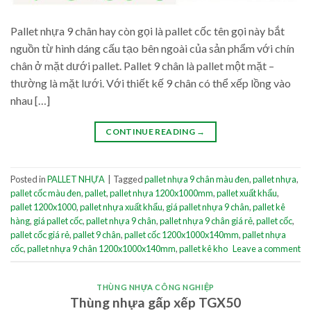
Pallet nhựa 9 chân hay còn gọi là pallet cốc tên gọi này bắt
nguồn từ hình dáng cấu tạo bên ngoài của sản phẩm với chín
chân ở mặt dưới pallet. Pallet 9 chân là pallet một mặt –
thường là mặt lưới. Với thiết kế 9 chân có thể xếp lồng vào
nhau […]
CONTINUE READING
→
Posted in
PALLET NHỰA
|
Tagged
pallet nhựa 9 chân màu đen
,
pallet nhựa
,
pallet cốc màu đen
,
pallet
,
pallet nhựa 1200x1000mm
,
pallet xuất khẩu
,
pallet 1200x1000
,
pallet nhựa xuất khẩu
,
giá pallet nhựa 9 chân
,
pallet kê
hàng
,
giá pallet cốc
,
pallet nhựa 9 chân
,
pallet nhựa 9 chân giá rẻ
,
pallet cốc
,
pallet cốc giá rẻ
,
pallet 9 chân
,
pallet cốc 1200x1000x140mm
,
pallet nhựa
cốc
,
pallet nhựa 9 chân 1200x1000x140mm
,
pallet kê kho
Leave a comment
THÙNG NHỰA CÔNG NGHIỆP
Thùng nhựa gấp xếp TGX50