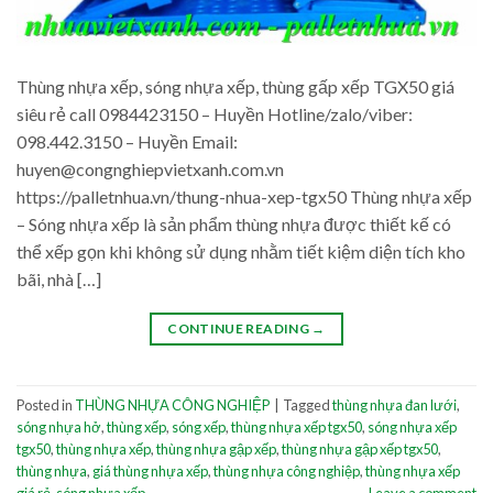
Thùng nhựa xếp, sóng nhựa xếp, thùng gấp xếp TGX50 giá
siêu rẻ call 0984423150 – Huyền Hotline/zalo/viber:
098.442.3150 – Huyền Email:
huyen@congnghiepvietxanh.com.vn
https://palletnhua.vn/thung-nhua-xep-tgx50 Thùng nhựa xếp
– Sóng nhựa xếp là sản phẩm thùng nhựa được thiết kế có
thể xếp gọn khi không sử dụng nhằm tiết kiệm diện tích kho
bãi, nhà […]
CONTINUE READING
→
Posted in
THÙNG NHỰA CÔNG NGHIỆP
|
Tagged
thùng nhựa đan lưới
,
sóng nhựa hở
,
thùng xếp
,
sóng xếp
,
thùng nhựa xếp tgx50
,
sóng nhựa xếp
tgx50
,
thùng nhựa xếp
,
thùng nhựa gập xếp
,
thùng nhựa gập xếp tgx50
,
thùng nhựa
,
giá thùng nhựa xếp
,
thùng nhựa công nghiệp
,
thùng nhựa xếp
giá rẻ
,
sóng nhựa xếp
Leave a comment