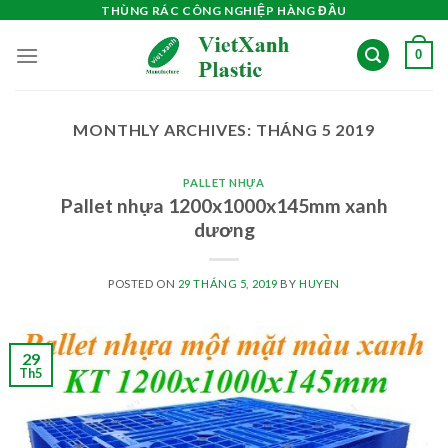
Skip
THÙNG RÁC CÔNG NGHIỆP HÀNG ĐẦU
to
0
content
MONTHLY ARCHIVES:
THÁNG 5 2019
PALLET NHỰA
Pallet nhựa 1200x1000x145mm xanh
dương
POSTED ON
29 THÁNG 5, 2019
BY
HUYEN
29
Th5