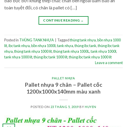
bao bọc bởi khung thép chắc chắn bên ngoài đảm bảo an
toàn tuyệt đối, có chân là pallet có […]
CONTINUE READING
→
Posted in
THÙNG TANK NHỰA
|
Tagged
thùng tank nhựa
,
bồn nhựa 1000
lít
,
ibc tank nhựa
,
bồn nhựa 1000l
,
tank nhựa
,
thùng ibc tank
,
thùng ibc tank
nhựa
,
thùng tank nhựa 1000 lít
,
thùng tank nhựa 1000L
,
tank nhựa 1000l
,
tank nhựa 1000 lít
,
thùng ibc tank 1000 lít
,
thùng ibc tank nhựa 1000 lít
Leave a comment
PALLET NHỰA
Pallet nhựa 9 chân – Pallet cốc
1200x1000x140mm màu xanh
POSTED ON
23 THÁNG 5, 2019
BY
HUYEN