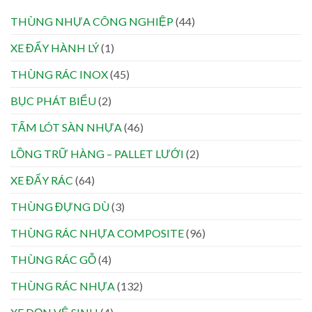
THÙNG NHỰA CÔNG NGHIỆP
(44)
XE ĐẨY HÀNH LÝ
(1)
THÙNG RÁC INOX
(45)
BỤC PHÁT BIỂU
(2)
TẤM LÓT SÀN NHỰA
(46)
LỒNG TRỮ HÀNG – PALLET LƯỚI
(2)
XE ĐẨY RÁC
(64)
THÙNG ĐỰNG DÙ
(3)
THÙNG RÁC NHỰA COMPOSITE
(96)
THÙNG RÁC GỖ
(4)
THÙNG RÁC NHỰA
(132)