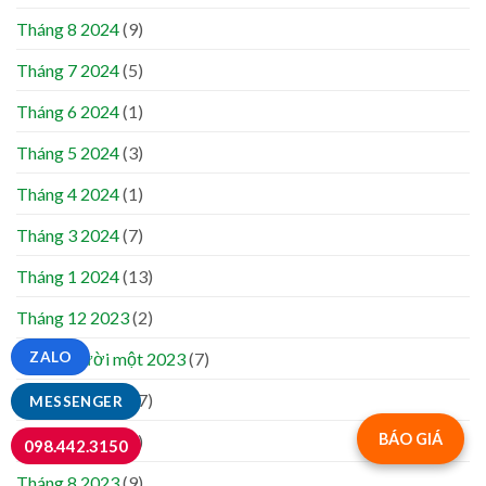
Tháng 8 2024
(9)
Tháng 7 2024
(5)
Tháng 6 2024
(1)
Tháng 5 2024
(3)
Tháng 4 2024
(1)
Tháng 3 2024
(7)
Tháng 1 2024
(13)
Tháng 12 2023
(2)
Tháng mười một 2023
ZALO
(7)
Tháng 10 2023
(7)
MESSENGER
BÁO GIÁ
Tháng 9 2023
(1)
098.442.3150
Tháng 8 2023
(9)