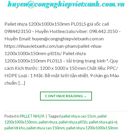
Pallet nhựa 1200x1000x150mm PL01LS giá sốc call
0984423150 – Huyền Hotline/zalo/viber: 098.442.3150 –
Huyền Email: huyen@congnghiepvietxanh.com.vn
https://nhuavietxanh.com/san-pham/pallet-nhua-
1200x1000x150mm-pl01ls/ Pallet nhựa
1200x1000x150mm PL01LS – tải trọng trung bình *. Quy
cách Kích thước: 1200 x 1000 x 150 mm Chất liệu: PPC/
HDPE Loại : 1 Mặt. Bề mặt lưới tản nhiệt. 9 chân gù Màu
chuẩn: […]
CONTINUE READING
→
Posted in
PALLET NHỰA
|
Tagged
pallet nhựa cao 15cm
,
pallet
1200x1000x150mm
,
pallet nhựa
,
pallet nhựa pl01ls
,
pallet nhựa giá rẻ
,
pallet lót kho
,
pallet nhựa cao 150mm
,
pallet nhựa 1200x1000x150mm