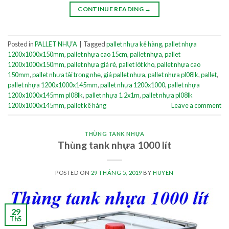
CONTINUE READING
→
Posted in
PALLET NHỰA
|
Tagged
pallet nhựa kê hàng
,
pallet nhựa
1200x1000x150mm
,
pallet nhựa cao 15cm
,
pallet nhựa
,
pallet
1200x1000x150mm
,
pallet nhựa giá rẻ
,
pallet lót kho
,
pallet nhựa cao
150mm
,
pallet nhựa tải trọng nhẹ
,
giá pallet nhựa
,
pallet nhựa pl08lk
,
pallet
,
pallet nhựa 1200x1000x145mm
,
pallet nhựa 1200x1000
,
pallet nhựa
1200x1000x145mm pl08lk
,
pallet nhựa 1.2x1m
,
pallet nhựa pl08lk
1200x1000x145mm
,
pallet kê hàng
Leave a comment
THÙNG TANK NHỰA
Thùng tank nhựa 1000 lít
POSTED ON
29 THÁNG 5, 2019
BY
HUYEN
29
Th5