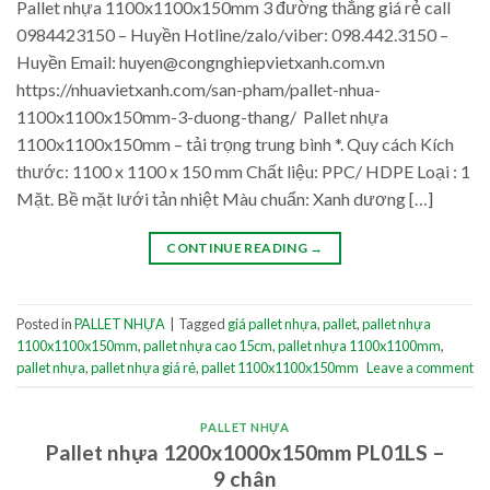
Pallet nhựa 1100x1100x150mm 3 đường thẳng giá rẻ call
0984423150 – Huyền Hotline/zalo/viber: 098.442.3150 –
Huyền Email: huyen@congnghiepvietxanh.com.vn
https://nhuavietxanh.com/san-pham/pallet-nhua-
1100x1100x150mm-3-duong-thang/ Pallet nhựa
1100x1100x150mm – tải trọng trung bình *. Quy cách Kích
thước: 1100 x 1100 x 150 mm Chất liệu: PPC/ HDPE Loại : 1
Mặt. Bề mặt lưới tản nhiệt Màu chuẩn: Xanh dương […]
CONTINUE READING
→
Posted in
PALLET NHỰA
|
Tagged
giá pallet nhựa
,
pallet
,
pallet nhựa
1100x1100x150mm
,
pallet nhựa cao 15cm
,
pallet nhựa 1100x1100mm
,
pallet nhựa
,
pallet nhựa giá rẻ
,
pallet 1100x1100x150mm
Leave a comment
PALLET NHỰA
Pallet nhựa 1200x1000x150mm PL01LS –
9 chân