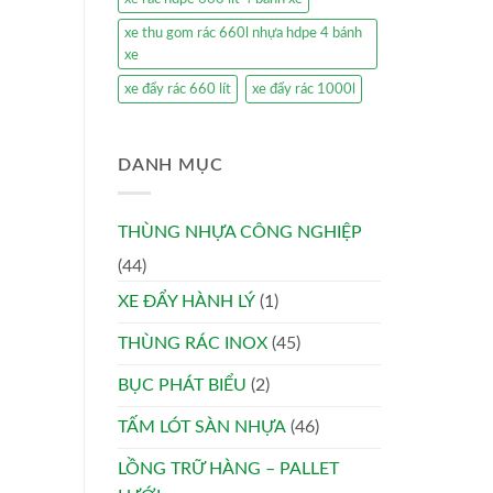
xe thu gom rác 660l nhựa hdpe 4 bánh
xe
xe đẩy rác 660 lít
xe đẩy rác 1000l
DANH MỤC
THÙNG NHỰA CÔNG NGHIỆP
(44)
XE ĐẨY HÀNH LÝ
(1)
THÙNG RÁC INOX
(45)
BỤC PHÁT BIỂU
(2)
TẤM LÓT SÀN NHỰA
(46)
LỒNG TRỮ HÀNG – PALLET