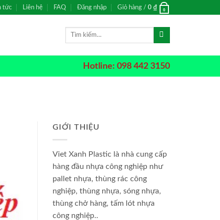
n tức
Liên hệ
FAQ
Đăng nhập
Giỏ hàng /
0
₫
0
Tìm
kiếm:
Hotline: 098 442 3150
GIỚI THIỆU
Viet Xanh Plastic là nhà cung cấp
hàng đầu nhựa công nghiệp như
pallet nhựa, thùng rác công
nghiệp, thùng nhựa, sóng nhựa,
thùng chở hàng, tấm lót nhựa
công nghiệp..