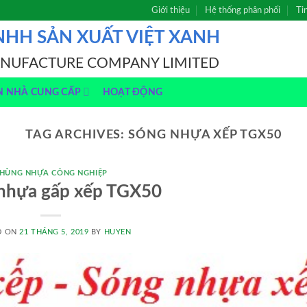
Giới thiệu
Hệ thống phân phối
Ti
NHH SẢN XUẤT VIỆT XANH
ANUFACTURE COMPANY LIMITED
N NHÀ CUNG CẤP
HOẠT ĐỘNG
TAG ARCHIVES:
SÓNG NHỰA XẾP TGX50
HÙNG NHỰA CÔNG NGHIỆP
nhựa gấp xếp TGX50
D ON
21 THÁNG 5, 2019
BY
HUYEN