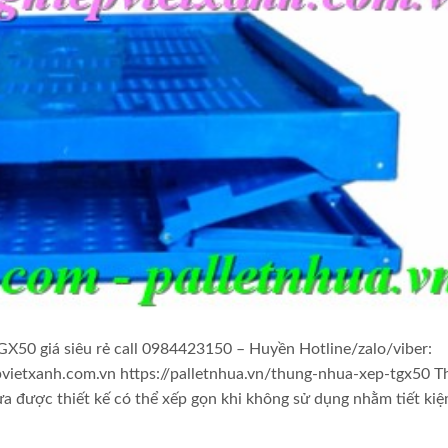
X50 giá siêu rẻ call 0984423150 – Huyền Hotline/zalo/viber:
ietxanh.com.vn https://palletnhua.vn/thung-nhua-xep-tgx50 T
 được thiết kế có thể xếp gọn khi không sử dụng nhằm tiết kiệ