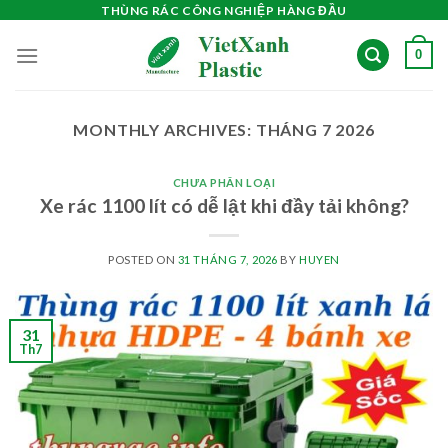
Skip
THÙNG RÁC CÔNG NGHIỆP HÀNG ĐẦU
to
0
content
MONTHLY ARCHIVES:
THÁNG 7 2026
CHƯA PHÂN LOẠI
Xe rác 1100 lít có dễ lật khi đầy tải không?
POSTED ON
31 THÁNG 7, 2026
BY
HUYEN
31
Th7