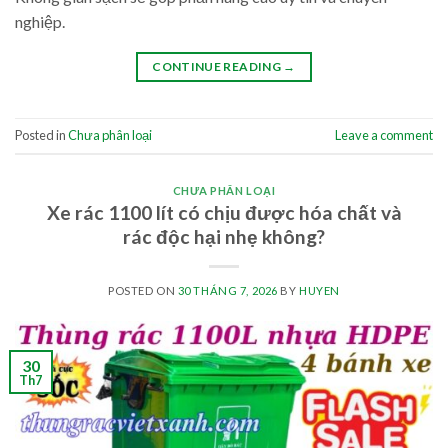
nghiệp.
CONTINUE READING
→
Posted in
Chưa phân loại
Leave a comment
CHƯA PHÂN LOẠI
Xe rác 1100 lít có chịu được hóa chất và
rác độc hại nhẹ không?
POSTED ON
30 THÁNG 7, 2026
BY
HUYEN
30
Th7