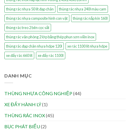
thùng rác nhựa 50 lít đạp chân
thùng rác nhựa 240l màu cam
thùng rác nhựa composite hình con vật
thùng rác nắp kín 160l
thùng rác treo 2 bên cọc sắt
thùng rác văn phòng 2 lớp bằng thép phun sơn viền inox
thùng rác đạp chân nhựa hdpe 120l
xe rác 1100 lít nhựa hdpe
xe đẩy rác 660 lít
xe đẩy rác 1100l
DANH MỤC
THÙNG NHỰA CÔNG NGHIỆP
(44)
XE ĐẨY HÀNH LÝ
(1)
THÙNG RÁC INOX
(45)
BỤC PHÁT BIỂU
(2)