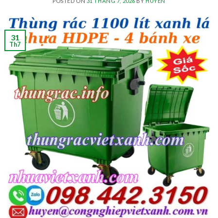
POSTED ON
31 THÁNG 7, 2026
BY
HUYEN
31
Th7