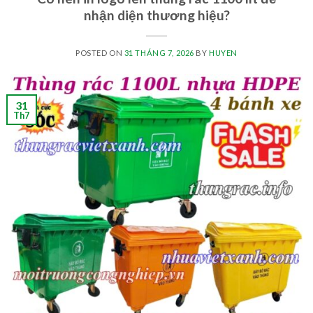
nhận diện thương hiệu?
POSTED ON
31 THÁNG 7, 2026
BY
HUYEN
31
Th7