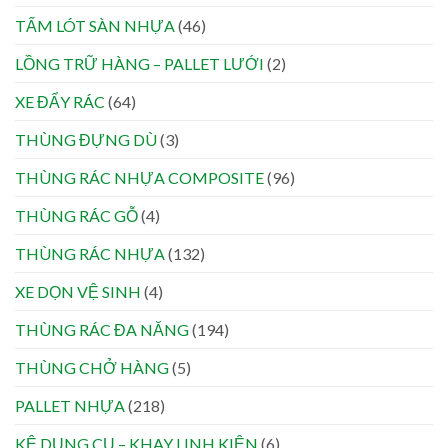
TẤM LÓT SÀN NHỰA
(46)
LỒNG TRỮ HÀNG – PALLET LƯỚI
(2)
XE ĐẨY RÁC
(64)
THÙNG ĐỰNG DÙ
(3)
THÙNG RÁC NHỰA COMPOSITE
(96)
THÙNG RÁC GỖ
(4)
THÙNG RÁC NHỰA
(132)
XE DỌN VỆ SINH
(4)
THÙNG RÁC ĐA NĂNG
(194)
THÙNG CHỞ HÀNG
(5)
PALLET NHỰA
(218)
KỆ DỤNG CỤ – KHAY LINH KIỆN
(6)