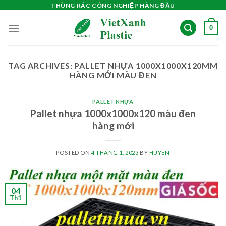
Skip
THÙNG RÁC CÔNG NGHIỆP HÀNG ĐẦU
to
0
content
TAG ARCHIVES:
PALLET NHỰA 1000X1000X120MM
HÀNG MỚI MÀU ĐEN
PALLET NHỰA
Pallet nhựa 1000x1000x120 màu đen
hàng mới
POSTED ON
4 THÁNG 1, 2023
BY
HUYEN
04
Th1