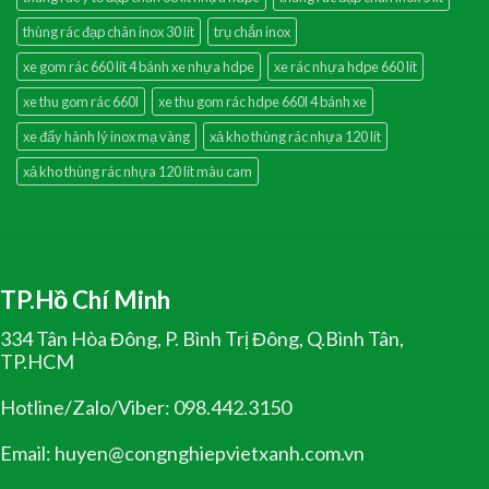
thùng rác đạp chân inox 30 lít
trụ chắn inox
xe gom rác 660 lít 4 bánh xe nhựa hdpe
xe rác nhựa hdpe 660 lít
xe thu gom rác 660l
xe thu gom rác hdpe 660l 4 bánh xe
xe đẩy hành lý inox mạ vàng
xả kho thùng rác nhựa 120 lít
xả kho thùng rác nhựa 120 lít màu cam
TP.Hồ Chí Minh
334 Tân Hòa Đông, P. Bình Trị Đông, Q.Bình Tân,
TP.HCM
Hotline/Zalo/Viber: 098.442.3150
Email: huyen@congnghiepvietxanh.com.vn