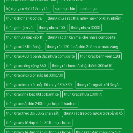
kệ dụng cụ đại 719 duy tân
sọt nhựa kín
tank nhựa
thùng chở hàng cỡ đại
thùng chứa rác thải nguy hại không lây nhiễm
thùng nhuộm vải
thùng nhựa 400l
thùng nhựa 3000l
thùng nhựa gập xếp 1t
thùng rác 3 ngăn mái che nhựa composite
thùng rác 25 lít nắp lật
thùng rác 120 lít nắp kín 2 bánh xe màu vàng
thùng rác 480l 3 bánh đặc nhựa composite
thùng rác bệnh viện 120l
thùng rác công cộng 660l
thùng rác inox nắp bập bênh 300x610
thùng rác inox tròn nắp lật 380x730
thùng rác inox tròn nắp lật xoay 480x830
thùng rác ngoài trời 3 ngăn
thùng rác nhà bếp 80l có bánh xe
thùng rác nhựa 1000 lít
thùng rác nắp kín 240l nhựa hdpe 2 bánh xe
thùng rác treo đôi 50lx2 chân sắt
thùng rác treo đôi ngoài trời bằng gỗ
thùng rác y tế đạp chân 30 lít nhựa hdpe
thùng rác y tế đạp chân 68 lít nhựa hdpe
thùng rác đạp chân inox 5 lít