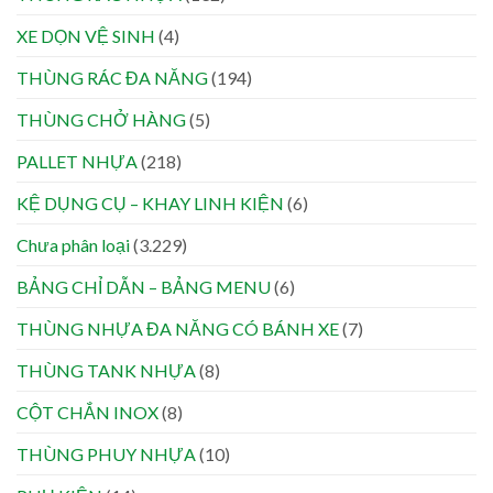
XE DỌN VỆ SINH
(4)
THÙNG RÁC ĐA NĂNG
(194)
THÙNG CHỞ HÀNG
(5)
PALLET NHỰA
(218)
KỆ DỤNG CỤ – KHAY LINH KIỆN
(6)
Chưa phân loại
(3.229)
BẢNG CHỈ DẪN – BẢNG MENU
(6)
THÙNG NHỰA ĐA NĂNG CÓ BÁNH XE
(7)
THÙNG TANK NHỰA
(8)
CỘT CHẮN INOX
(8)
THÙNG PHUY NHỰA
(10)