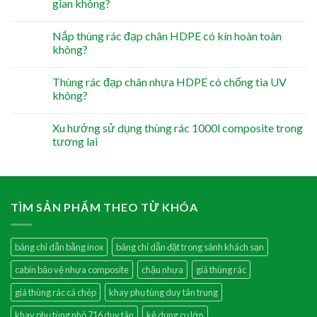
gian không?
Nắp thùng rác đạp chân HDPE có kín hoàn toàn
không?
Thùng rác đạp chân nhựa HDPE có chống tia UV
không?
Xu hướng sử dụng thùng rác 1000l composite trong
tương lai
TÌM SẢN PHẨM THEO TỪ KHÓA
bảng chỉ dẫn bằng inox
bảng chỉ dẫn đặt trong sảnh khách sạn
cabin bảo vệ nhựa composite
chậu nhựa
giá thùng rác
giá thùng rác cá chép
khay phụ tùng duy tân trung
khay phụ tùng nhỏ 716 duy tân
kệ dụng cụ lớn