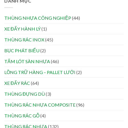
DANH MỤC
THÙNG NHỰA CÔNG NGHIỆP
(44)
XE ĐẨY HÀNH LÝ
(1)
THÙNG RÁC INOX
(45)
BỤC PHÁT BIỂU
(2)
TẤM LÓT SÀN NHỰA
(46)
LỒNG TRỮ HÀNG – PALLET LƯỚI
(2)
XE ĐẨY RÁC
(64)
THÙNG ĐỰNG DÙ
(3)
THÙNG RÁC NHỰA COMPOSITE
(96)
THÙNG RÁC GỖ
(4)
THÙNG RÁC NHỰA
(132)