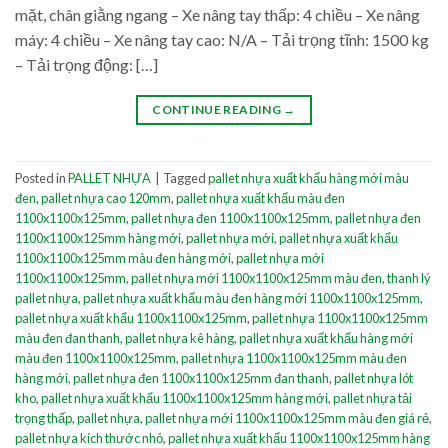
mặt, chân giằng ngang – Xe nâng tay thấp: 4 chiều – Xe nâng
máy: 4 chiều – Xe nâng tay cao: N/A – Tải trọng tĩnh: 1500 kg
– Tải trọng động: […]
CONTINUE READING
→
Posted in
PALLET NHỰA
|
Tagged
pallet nhựa xuất khẩu hàng mới màu
đen
,
pallet nhựa cao 120mm
,
pallet nhựa xuất khẩu màu đen
1100x1100x125mm
,
pallet nhựa đen 1100x1100x125mm
,
pallet nhựa đen
1100x1100x125mm hàng mới
,
pallet nhựa mới
,
pallet nhựa xuất khẩu
1100x1100x125mm màu đen hàng mới
,
pallet nhựa mới
1100x1100x125mm
,
pallet nhựa mới 1100x1100x125mm màu đen
,
thanh lý
pallet nhựa
,
pallet nhựa xuất khẩu màu đen hàng mới 1100x1100x125mm
,
pallet nhựa xuất khẩu 1100x1100x125mm
,
pallet nhựa 1100x1100x125mm
màu đen đan thanh
,
pallet nhựa kê hàng
,
pallet nhựa xuất khẩu hàng mới
màu đen 1100x1100x125mm
,
pallet nhựa 1100x1100x125mm màu đen
hàng mới
,
pallet nhựa đen 1100x1100x125mm đan thanh
,
pallet nhựa lót
kho
,
pallet nhựa xuất khẩu 1100x1100x125mm hàng mới
,
pallet nhựa tải
trọng thấp
,
pallet nhựa
,
pallet nhựa mới 1100x1100x125mm màu đen giá rẻ
,
pallet nhựa kích thước nhỏ
,
pallet nhựa xuất khẩu 1100x1100x125mm hàng