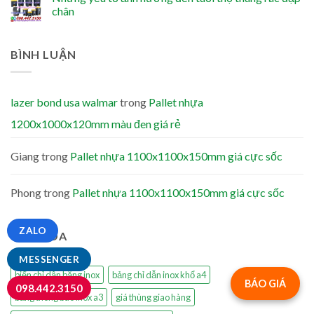
chân
BÌNH LUẬN
lazer bond usa walmar
trong
Pallet nhựa
1200x1000x120mm màu đen giá rẻ
Giang
trong
Pallet nhựa 1100x1100x150mm giá cực sốc
Phong
trong
Pallet nhựa 1100x1100x150mm giá cực sốc
ZALO
TỪ KHÓA
MESSENGER
biển chỉ dẫn bằng inox
bảng chỉ dẫn inox khổ a4
BÁO GIÁ
098.442.3150
bảng thông báo inox a3
giá thùng giao hàng