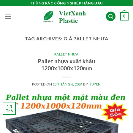
Skip
THÙNG RÁC CÔNG NGHIỆP HÀNG ĐẦU
to
0
content
TAG ARCHIVES:
GIÁ PALLET NHỰA
PALLET NHỰA
Pallet nhựa xuất khẩu
1200x1000x120mm
POSTED ON
13 THÁNG 6, 2024
BY
HUYEN
13
Th6