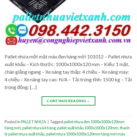
Pallet nhựa một mặt màu đen hàng mới 101012 – Pallet nhựa
xuất khẩu – Kích thước: 1000x1000x120 mm – Kiểu: 1 mặt,
chân giằng ngang – Xe nâng tay thấp: 4 chiều – Xe nâng máy:
4 chiều – Xe nâng tay cao: N/A – Tải trọng tĩnh: 1500 kg – Tải
trọng động: […]
CONTINUE READING
→
Posted in
PALLET NHỰA
|
Tagged
pallet nhựa đen 1000x1000x120mm
hàng mới
,
pallet nhựa kê hàng
,
pallet xuất khẩu 1000x1000x120mm
,
thanh
lý pallet nhựa xuất khẩu
,
pallet nhựa 1000x1000x120mm hàng mới màu