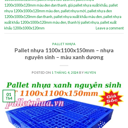
1200x1000x120mm màu đen đan thanh
,
giá pallet nhựa xuất khẩu
,
pallet
nhựa 1200x1000x120mm màu đen
,
pallet nhựa mới
,
pallet nhựa đen
1200x1000x120mm đan thanh
,
pallet nhựa xuất khẩu màu đen
,
pallet nhựa
xuất khẩu 1200x1000x120mm màu đen
,
thanh lý pallet nhựa
,
pallet xuất
khẩu 1200x1000x120mm
Leave a comment
PALLET NHỰA
Pallet nhựa 1100x1100x150mm – nhựa
nguyên sinh – màu xanh dương
POSTED ON
1 THÁNG 4, 2024
BY
HUYEN
01
Th4