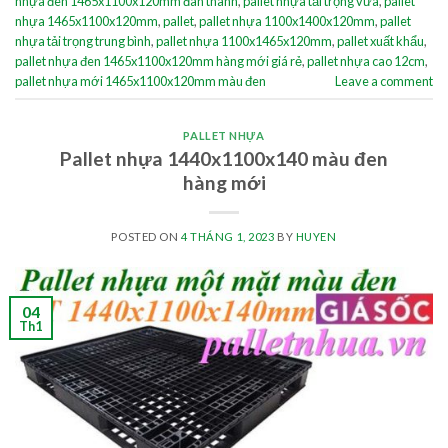
nhựa đen 1465x1100x120mm đan thanh
,
pallet nhựa tải trọng vừa
,
pallet
nhựa 1465x1100x120mm
,
pallet
,
pallet nhựa 1100x1400x120mm
,
pallet
nhựa tải trọng trung bình
,
pallet nhựa 1100x1465x120mm
,
pallet xuất khẩu
,
pallet nhựa đen 1465x1100x120mm hàng mới giá rẻ
,
pallet nhựa cao 12cm
,
pallet nhựa mới 1465x1100x120mm màu đen
Leave a comment
PALLET NHỰA
Pallet nhựa 1440x1100x140 màu đen
hàng mới
POSTED ON
4 THÁNG 1, 2023
BY
HUYEN
04
Th1