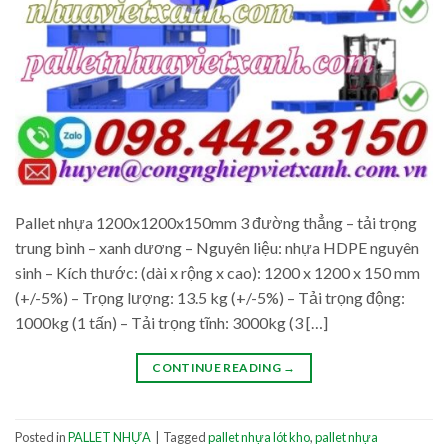
Pallet nhựa 1200x1200x150mm 3 đường thẳng – tải trọng
trung bình – xanh dương – Nguyên liệu: nhựa HDPE nguyên
sinh – Kích thước: (dài x rộng x cao): 1200 x 1200 x 150 mm
(+/-5%) – Trọng lượng: 13.5 kg (+/-5%) – Tải trọng động:
1000kg (1 tấn) – Tải trọng tĩnh: 3000kg (3 […]
CONTINUE READING
→
Posted in
PALLET NHỰA
|
Tagged
pallet nhựa lót kho
,
pallet nhựa