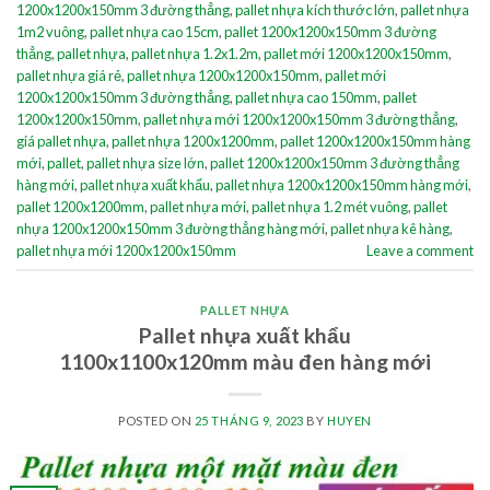
1200x1200x150mm 3 đường thẳng
,
pallet nhựa kích thước lớn
,
pallet nhựa
1m2 vuông
,
pallet nhựa cao 15cm
,
pallet 1200x1200x150mm 3 đường
thẳng
,
pallet nhựa
,
pallet nhựa 1.2x1.2m
,
pallet mới 1200x1200x150mm
,
pallet nhựa giá rẻ
,
pallet nhựa 1200x1200x150mm
,
pallet mới
1200x1200x150mm 3 đường thẳng
,
pallet nhựa cao 150mm
,
pallet
1200x1200x150mm
,
pallet nhựa mới 1200x1200x150mm 3 đường thẳng
,
giá pallet nhựa
,
pallet nhựa 1200x1200mm
,
pallet 1200x1200x150mm hàng
mới
,
pallet
,
pallet nhựa size lớn
,
pallet 1200x1200x150mm 3 đường thẳng
hàng mới
,
pallet nhựa xuất khẩu
,
pallet nhựa 1200x1200x150mm hàng mới
,
pallet 1200x1200mm
,
pallet nhựa mới
,
pallet nhựa 1.2 mét vuông
,
pallet
nhựa 1200x1200x150mm 3 đường thẳng hàng mới
,
pallet nhựa kê hàng
,
pallet nhựa mới 1200x1200x150mm
Leave a comment
PALLET NHỰA
Pallet nhựa xuất khẩu
1100x1100x120mm màu đen hàng mới
POSTED ON
25 THÁNG 9, 2023
BY
HUYEN