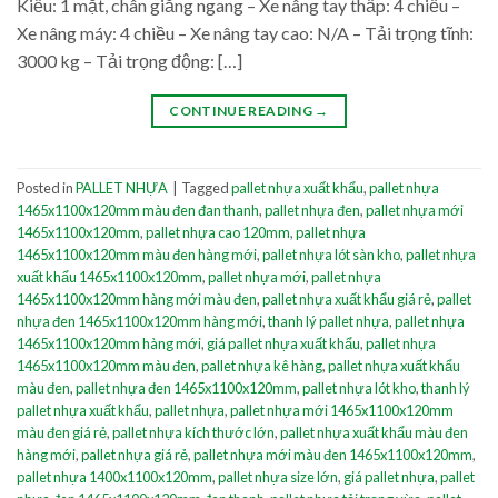
Kiểu: 1 mặt, chân giằng ngang – Xe nâng tay thấp: 4 chiều –
Xe nâng máy: 4 chiều – Xe nâng tay cao: N/A – Tải trọng tĩnh:
3000 kg – Tải trọng động: […]
CONTINUE READING
→
Posted in
PALLET NHỰA
|
Tagged
pallet nhựa xuất khẩu
,
pallet nhựa
1465x1100x120mm màu đen đan thanh
,
pallet nhựa đen
,
pallet nhựa mới
1465x1100x120mm
,
pallet nhựa cao 120mm
,
pallet nhựa
1465x1100x120mm màu đen hàng mới
,
pallet nhựa lót sàn kho
,
pallet nhựa
xuất khẩu 1465x1100x120mm
,
pallet nhựa mới
,
pallet nhựa
1465x1100x120mm hàng mới màu đen
,
pallet nhựa xuất khẩu giá rẻ
,
pallet
nhựa đen 1465x1100x120mm hàng mới
,
thanh lý pallet nhựa
,
pallet nhựa
1465x1100x120mm hàng mới
,
giá pallet nhựa xuất khẩu
,
pallet nhựa
1465x1100x120mm màu đen
,
pallet nhựa kê hàng
,
pallet nhựa xuất khẩu
màu đen
,
pallet nhựa đen 1465x1100x120mm
,
pallet nhựa lót kho
,
thanh lý
pallet nhựa xuất khẩu
,
pallet nhựa
,
pallet nhựa mới 1465x1100x120mm
màu đen giá rẻ
,
pallet nhựa kích thước lớn
,
pallet nhựa xuất khẩu màu đen
hàng mới
,
pallet nhựa giá rẻ
,
pallet nhựa mới màu đen 1465x1100x120mm
,
pallet nhựa 1400x1100x120mm
,
pallet nhựa size lớn
,
giá pallet nhựa
,
pallet