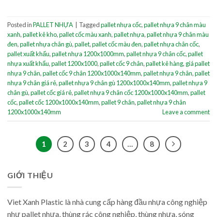
Posted in
PALLET NHỰA
|
Tagged
pallet nhựa cốc
,
pallet nhựa 9 chân màu
xanh
,
pallet kê kho
,
pallet cốc màu xanh
,
pallet nhựa
,
pallet nhựa 9 chân màu
đen
,
pallet nhựa chân gù
,
pallet
,
pallet cốc màu đen
,
pallet nhựa chân cốc
,
pallet xuất khẩu
,
pallet nhựa 1200x1000mm
,
pallet nhựa 9 chân cốc
,
pallet
nhựa xuất khẩu
,
pallet 1200x1000
,
pallet cốc 9 chân
,
pallet kê hàng
,
giá pallet
nhựa 9 chân
,
pallet cốc 9 chân 1200x1000x140mm
,
pallet nhựa 9 chân
,
pallet
nhựa 9 chân giá rẻ
,
pallet nhựa 9 chân gù 1200x1000x140mm
,
pallet nhựa 9
chân gù
,
pallet cốc giá rẻ
,
pallet nhựa 9 chân cốc 1200x1000x140mm
,
pallet
cốc
,
pallet cốc 1200x1000x140mm
,
pallet 9 chân
,
pallet nhựa 9 chân
1200x1000x140mm
Leave a comment
1
2
3
4
…
8
GIỚI THIỆU
Viet Xanh Plastic là nhà cung cấp hàng đầu nhựa công nghiệp
như pallet nhựa, thùng rác công nghiệp, thùng nhựa, sóng