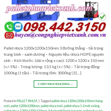
Pallet nhựa 1200x1200x150mm 3 đường thẳng – tải trọng
trung bình – xanh dương – Nguyên liệu: nhựa HDPE nguyên
sinh – Kích thước: (dài x rộng x cao): 1200 x 1200 x 150 mm
(+/-5%) – Trọng lượng: 13.5 kg (+/-5%) – Tải trọng động:
1000kg (1 tấn) – Tải trọng tĩnh: 3000kg (3 […]
CONTINUE READING
→
Posted in
PALLET NHỰA
|
Tagged
pallet nhựa 1200x1200x150mm hàng
mới
,
pallet 1200x1200mm
,
pallet nhựa mới
,
pallet nhựa 1.2 mét vuông
,
pallet nhựa 1200x1200x150mm 3 đường thẳng hàng mới
,
pallet nhựa kê