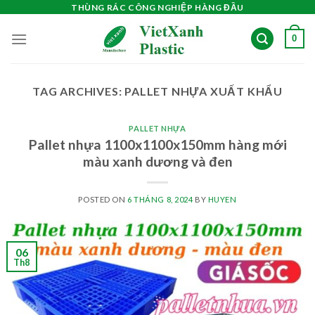
Skip
THÙNG RÁC CÔNG NGHIỆP HÀNG ĐẦU
to
0
content
TAG ARCHIVES:
PALLET NHỰA XUẤT KHẨU
PALLET NHỰA
Pallet nhựa 1100x1100x150mm hàng mới
màu xanh dương và đen
POSTED ON
6 THÁNG 8, 2024
BY
HUYEN
06
Th8