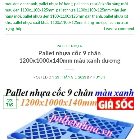
màu đen đan thanh
,
pallet nhựa kê hàng
,
pallet nhựa xuất khẩu hàng mới
màu đen 1100x1100x125mm
,
pallet nhựa 1100x1100x125mm màu đen
hàng mới
,
pallet nhựa đen 1100x1100x125mm đan thanh
,
pallet nhựa lót
kho
,
pallet nhựa xuất khẩu 1100x1100x125mm hàng mới
,
pallet nhựa tải
trọng thấp
Leave a comment
PALLET NHỰA
Pallet nhựa cốc 9 chân
1200x1000x140mm màu xanh dương
POSTED ON
23 THÁNG 5, 2023
BY
HUYEN
23
Th5