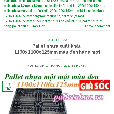
xuất khẩu
,
pallet nhựa mới 1200x1200mm
,
pallet nhựa liền khối pl16lk
,
pallet nhựa 1.2 mét x 1.2 mét
,
pallet liền khối pl16-lk 1200x1200x150mm
,
pallet nhựa mới
,
pallet liền khối 1200x1200x150mm pl16-lk
,
pallet nhựa
1200x1200x150mm hàng mới màu xanh
,
pallet nhựa mới
1200x1200x150mm pl16lk
,
pallet nhựa liền khối pl16-lk
,
pallet nhựa kê
hàng
,
pallet nhựa 1.2m x 1.2m
Leave a comment
PALLET NHỰA
Pallet nhựa xuất khẩu
1100x1100x125mm màu đen hàng mới
POSTED ON
12 THÁNG 7, 2023
BY
HUYEN
12
Th7