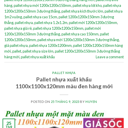
hàng
,
pallet nhựa mới 1200x1200x150mm
,
pallet nhựa lót kho
,
pallet nhựa
1200x1200x150mm 3 đường thẳng
,
pallet nhựa kích thước lớn
,
pallet nhựa
1m2 vuông
,
pallet nhựa cao 15cm
,
pallet 1200x1200x150mm 3 đường
thẳng
,
pallet nhựa
,
pallet nhựa 1.2x1.2m
,
pallet mới 1200x1200x150mm
,
pallet nhựa giá rẻ
,
pallet nhựa 1200x1200x150mm
,
pallet mới
1200x1200x150mm 3 đường thẳng
,
pallet nhựa cao 150mm
,
pallet
1200x1200x150mm
,
pallet nhựa mới 1200x1200x150mm 3 đường thẳng
,
giá pallet nhựa
,
pallet nhựa 1200x1200mm
,
pallet 1200x1200x150mm hàng
mới
,
pallet
,
pallet nhựa size lớn
,
pallet 1200x1200x150mm 3 đường thẳng
hàng mới
,
pallet nhựa xuất khẩu
Leave a comment
PALLET NHỰA
Pallet nhựa xuất khẩu
1100x1100x120mm màu đen hàng mới
POSTED ON
25 THÁNG 9, 2023
BY
HUYEN
25
Th9