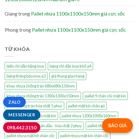
Giang
trong
Pallet nhựa 1100x1100x150mm giá cực sốc
Phong
trong
Pallet nhựa 1100x1100x150mm giá cực sốc
TỪ KHÓA
biển chỉ dẫn bằng inox
bảng chỉ dẫn inox khổ a4
bảng thông báo inox a3
giá thùng giao hàng
khay nhựa chống tràn 680x680x150mm
khay nhựa chống tràn 1300x1300x150mm
pallet 9 chân cốc mặt kín
ZALO
pallet chống tràn hóa chất 1 phuy
pallet mặt kín chân gù
MESSENGER
pallet nhựa 9 chân gù mặt kín
pallet nhựa 1200x1000x160mm
BÁO GIÁ
pallet nhựa chống tràn dầu - hóa chất 2 phuy
pallet nhựa kê hàng
098.442.3150
pallet nhựa mặt hở chân cốc
pallet nhựa mặt kín chân cốc