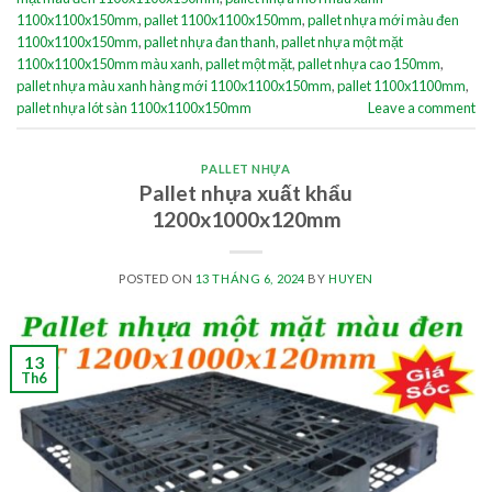
1100x1100x150mm
,
pallet 1100x1100x150mm
,
pallet nhựa mới màu đen
1100x1100x150mm
,
pallet nhựa đan thanh
,
pallet nhựa một mặt
1100x1100x150mm màu xanh
,
pallet một mặt
,
pallet nhựa cao 150mm
,
pallet nhựa màu xanh hàng mới 1100x1100x150mm
,
pallet 1100x1100mm
,
pallet nhựa lót sàn 1100x1100x150mm
Leave a comment
PALLET NHỰA
Pallet nhựa xuất khẩu
1200x1000x120mm
POSTED ON
13 THÁNG 6, 2024
BY
HUYEN
13
Th6