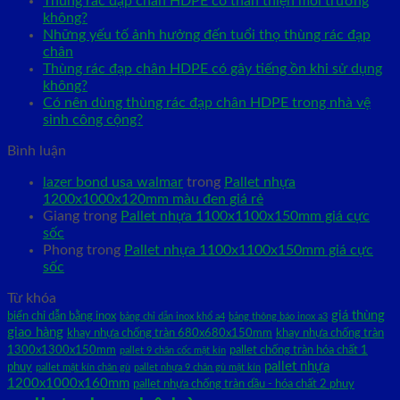
Thùng rác đạp chân HDPE có thân thiện môi trường
không?
Những yếu tố ảnh hưởng đến tuổi thọ thùng rác đạp
chân
Thùng rác đạp chân HDPE có gây tiếng ồn khi sử dụng
không?
Có nên dùng thùng rác đạp chân HDPE trong nhà vệ
sinh công cộng?
Bình luận
lazer bond usa walmar
trong
Pallet nhựa
1200x1000x120mm màu đen giá rẻ
Giang
trong
Pallet nhựa 1100x1100x150mm giá cực
sốc
Phong
trong
Pallet nhựa 1100x1100x150mm giá cực
sốc
Từ khóa
giá thùng
biển chỉ dẫn bằng inox
bảng chỉ dẫn inox khổ a4
bảng thông báo inox a3
giao hàng
khay nhựa chống tràn 680x680x150mm
khay nhựa chống tràn
1300x1300x150mm
pallet chống tràn hóa chất 1
pallet 9 chân cốc mặt kín
pallet nhựa
phuy
pallet mặt kín chân gù
pallet nhựa 9 chân gù mặt kín
1200x1000x160mm
pallet nhựa chống tràn dầu - hóa chất 2 phuy