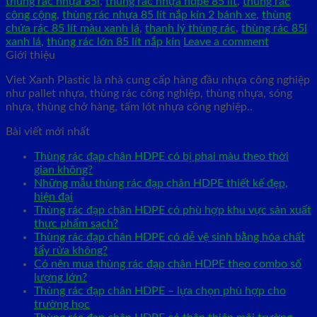
thùng rác nhựa 85l
,
thùng rác nhựa hdpe 85 lít
,
thùng rác
công cộng
,
thùng rác nhựa 85 lít nắp kín 2 bánh xe
,
thùng
chứa rác 85 lít màu xanh lá
,
thanh lý thùng rác
,
thùng rác 85l
xanh lá
,
thùng rác lớn 85 lít nắp kín
Leave a comment
Giới thiệu
Viet Xanh Plastic là nhà cung cấp hàng đầu nhựa công nghiệp
như pallet nhựa, thùng rác công nghiệp, thùng nhựa, sóng
nhựa, thùng chở hàng, tấm lót nhựa công nghiệp..
Bài viết mới nhất
Thùng rác đạp chân HDPE có bị phai màu theo thời
gian không?
Những mẫu thùng rác đạp chân HDPE thiết kế đẹp,
hiện đại
Thùng rác đạp chân HDPE có phù hợp khu vực sản xuất
thực phẩm sạch?
Thùng rác đạp chân HDPE có dễ vệ sinh bằng hóa chất
tẩy rửa không?
Có nên mua thùng rác đạp chân HDPE theo combo số
lượng lớn?
Thùng rác đạp chân HDPE – lựa chọn phù hợp cho
trường học