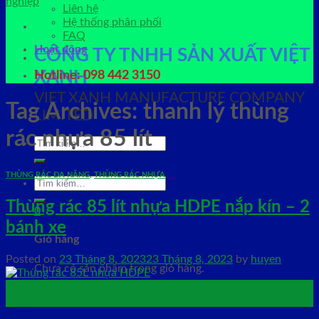
Liên hệ
Hệ thống phân phối
FAQ
Hoạt động
CÔNG TY TNHH SẢN XUẤT VIỆT
XANH
Hotline: 098 442 3150
VIET XANH MANUFACTURE COMPANY
Tag Archives:
thanh lý thùng
LIMITED
rác nhựa 85 lít
Tìm
kiếm:
THÙNG RÁC ĐA NĂNG
,
THÙNG RÁC NHỰA
Tìm
kiếm:
Thùng rác 85 lít nhựa HDPE nắp kín – 2
0
bánh xe
Giỏ hàng
Posted on
23 Tháng 8, 2023
23 Tháng 8, 2023
by
huyen
Chưa có sản phẩm trong giỏ hàng.
23
Th8