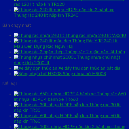
rác 120 lít nắp kín TR120
Thùng rác 240 lít nắp kín TR240
Bán chạy nhất
Thùng rác nhựa 240 lít VX240
Thùng Rác Y Tế 240 Lít
Màu Đen Đựng Rác Nguy Hại
Thùng rác 2 ngăn nắp lật thép
Thùng nhựa chữ nhật
dung tích 2000 lít
Xe đẩy thu dọn thức ăn bát đĩa
Sóng nhựa hở HS008
Nổi bật
Thùng rác 660
lít nhựa HDPE 4 bánh xe TR660
Thùng rác 30 lít
nắp kín TR30
Thùng rác 60 lít
nắp kín TR60
Thùng