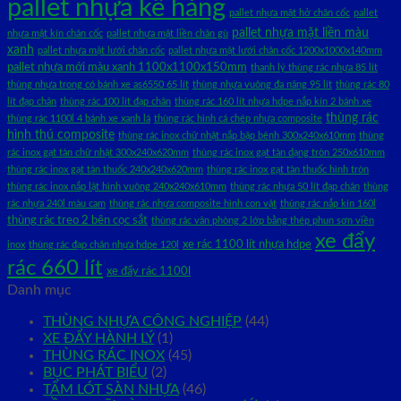
pallet nhựa kê hàng
pallet nhựa mặt hở chân cốc
pallet
pallet nhựa mặt liền màu
nhựa mặt kín chân cốc
pallet nhựa mặt liền chân gù
xanh
pallet nhựa mặt lưới chân cốc
pallet nhựa mặt lưới chân cốc 1200x1000x140mm
pallet nhựa mới màu xanh 1100x1100x150mm
thanh lý thùng rác nhựa 85 lít
thùng nhựa trong có bánh xe as6550 65 lít
thùng nhựa vuông đa năng 95 lít
thùng rác 80
lít đạp chân
thùng rác 100 lít đạp chân
thùng rác 160 lít nhựa hdpe nắp kín 2 bánh xe
thùng rác
thùng rác 1100l 4 bánh xe xanh lá
thùng rác hình cá chép nhựa composite
hình thú composite
thùng rác inox chữ nhật nắp bập bênh 300x240x610mm
thùng
rác inox gạt tàn chữ nhật 300x240x620mm
thùng rác inox gạt tàn dạng tròn 250x610mm
thùng rác inox gạt tàn thuốc 240x240x620mm
thùng rác inox gạt tàn thuốc hình tròn
thùng rác inox nắp lật hình vuông 240x240x610mm
thùng rác nhựa 50 lít đạp chân
thùng
rác nhựa 240l màu cam
thùng rác nhựa composite hình con vật
thùng rác nắp kín 160l
thùng rác treo 2 bên cọc sắt
thùng rác văn phòng 2 lớp bằng thép phun sơn viền
xe đẩy
xe rác 1100 lít nhựa hdpe
inox
thùng rác đạp chân nhựa hdpe 120l
rác 660 lít
xe đẩy rác 1100l
Danh mục
THÙNG NHỰA CÔNG NGHIỆP
(44)
XE ĐẨY HÀNH LÝ
(1)
THÙNG RÁC INOX
(45)
BỤC PHÁT BIỂU
(2)
TẤM LÓT SÀN NHỰA
(46)