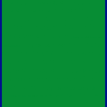
nhựa
thùng phi hóa chất 50 lít
thùng phi
thùng phân loại
nhựa 50l có đai nhựa
rác 2 ngăn nhựa composite
thùng
rác 100 lít
thùng rác 120 lít nắp
kín 2 bánh xe màu vàng
thùng rác 480l 3 bánh đặc
thùng
thùng rác bệnh viện 100 lít
nhựa composite
rác công cộng 120 lít màu xanh lá
thùng rác nhựa 60l 4 bánh xe
thùng rác nhựa 90 lít
thùng rác nhựa
thùng rác nhựa nhiều màu
hdpe 100l
phân loại rác
thùng rác nhựa đạp chân
30l
xe gom rác 1100 lít
xe
thùng rác treo đôi 50lx2 chân sắt
gom rác composite
xe rác 1100l nhựa hdpe