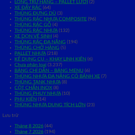
LỒNG TRỮ HÀNG – PALLET LƯỚI
(2)
XE ĐẨY RÁC
(64)
THÙNG ĐỰNG DÙ
(3)
THÙNG RÁC NHỰA COMPOSITE
(96)
THÙNG RÁC GỖ
(4)
THÙNG RÁC NHỰA
(132)
XE DỌN VỆ SINH
(4)
THÙNG RÁC ĐA NĂNG
(194)
THÙNG CHỞ HÀNG
(5)
PALLET NHỰA
(218)
KỆ DỤNG CỤ – KHAY LINH KIỆN
(6)
Chưa phân loại
(3.237)
BẢNG CHỈ DẪN – BẢNG MENU
(6)
THÙNG NHỰA ĐA NĂNG CÓ BÁNH XE
(7)
THÙNG TANK NHỰA
(8)
CỘT CHẮN INOX
(8)
THÙNG PHUY NHỰA
(10)
PHỤ KIỆN
(14)
THÙNG NHỰA DUNG TÍCH LỚN
(23)
Lưu trữ
Tháng 8 2026
(44)
Tháng 7 2026
(194)