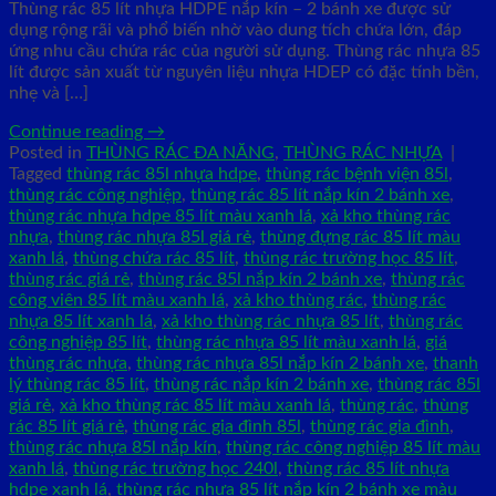
Thùng rác 85 lít nhựa HDPE nắp kín – 2 bánh xe được sử
dụng rộng rãi và phổ biến nhờ vào dung tích chứa lớn, đáp
ứng nhu cầu chứa rác của người sử dụng. Thùng rác nhựa 85
lít được sản xuất từ nguyên liệu nhựa HDEP có đặc tính bền,
nhẹ và […]
Continue reading
→
Posted in
THÙNG RÁC ĐA NĂNG
,
THÙNG RÁC NHỰA
|
Tagged
thùng rác 85l nhựa hdpe
,
thùng rác bệnh viện 85l
,
thùng rác công nghiệp
,
thùng rác 85 lít nắp kín 2 bánh xe
,
thùng rác nhựa hdpe 85 lít màu xanh lá
,
xả kho thùng rác
nhựa
,
thùng rác nhựa 85l giá rẻ
,
thùng đựng rác 85 lít màu
xanh lá
,
thùng chứa rác 85 lít
,
thùng rác trường học 85 lít
,
thùng rác giá rẻ
,
thùng rác 85l nắp kín 2 bánh xe
,
thùng rác
công viên 85 lít màu xanh lá
,
xả kho thùng rác
,
thùng rác
nhựa 85 lít xanh lá
,
xả kho thùng rác nhựa 85 lít
,
thùng rác
công nghiệp 85 lít
,
thùng rác nhựa 85 lít màu xanh lá
,
giá
thùng rác nhựa
,
thùng rác nhựa 85l nắp kín 2 bánh xe
,
thanh
lý thùng rác 85 lít
,
thùng rác nắp kín 2 bánh xe
,
thùng rác 85l
giá rẻ
,
xả kho thùng rác 85 lít màu xanh lá
,
thùng rác
,
thùng
rác 85 lít giá rẻ
,
thùng rác gia đình 85l
,
thùng rác gia đình
,
thùng rác nhựa 85l nắp kín
,
thùng rác công nghiệp 85 lít màu
xanh lá
,
thùng rác trường học 240l
,
thùng rác 85 lít nhựa
hdpe xanh lá
,
thùng rác nhựa 85 lít nắp kín 2 bánh xe màu