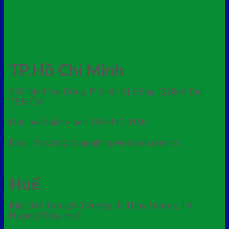
xe
4 bánh xe
xe rác nhựa composite 660l
rác nhựa hdpe 660 lít
xả kho
thùng rác nhựa 120 lít màu cam
TP.Hồ Chí Minh
334 Tân Hòa Đông, P. Bình Trị Đông, Q.Bình Tân,
TP.HCM
Hotline/Zalo/Viber: 098.442.3150
Email: huyen@congnghiepvietxanh.com.vn
Huế
Kiệt 344 Trưng Nữ Vương, P. Thủy Dương, TX.
Hương Thủy, Huế