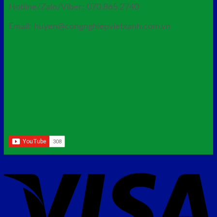
Hotline/Zalo/Viber: 070.865.2740
Email: huyen@congnghiepvietxanh.com.vn