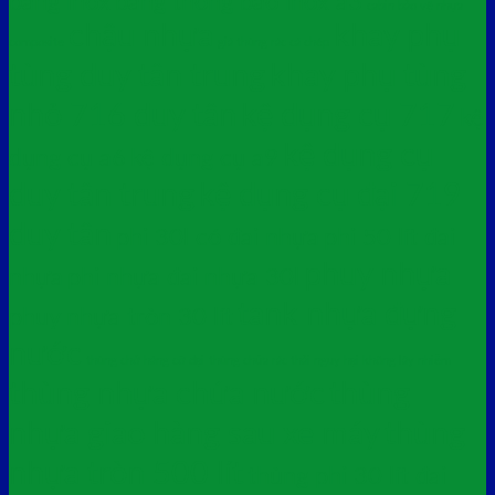
bằng inox
bảng thông báo inox a3
cabin bảo vệ nhựa
chậu nhựa
khay phụ
composite
giá thùng rác cá chép
tùng duy tân trung
khay phụ tùng
nhỏ 716 duy tân
kệ dụng cụ 717
kệ
kệ dụng cụ
dụng cụ a6
kệ dụng cụ a9
duy tân trung
kệ dụng cụ đại 719
duy tân
phi 30l có đai nhựa
phi 50 lít đai
phuy nhựa
nhựa
phi nhựa đai nhựa 30l
tank nhựa đựng
phuy nhựa tròn 30 lít
nước
thùng chở hàng cỡ đại
thùng chứa rác thải nguy hại không lây nhiễm
thùng nhựa chứa nước
thùng
nhựa giao hàng sau xe máy
thùng
nhựa tròn 500 lít
thùng phi 30 lít đai