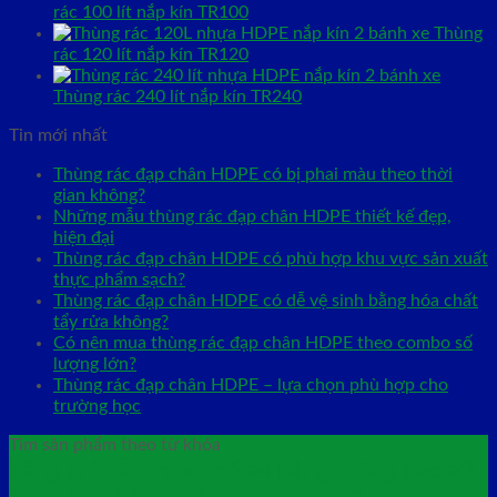
rác 100 lít nắp kín TR100
Thùng
rác 120 lít nắp kín TR120
Thùng rác 240 lít nắp kín TR240
Tin mới nhất
Thùng rác đạp chân HDPE có bị phai màu theo thời
gian không?
Những mẫu thùng rác đạp chân HDPE thiết kế đẹp,
hiện đại
Thùng rác đạp chân HDPE có phù hợp khu vực sản xuất
thực phẩm sạch?
Thùng rác đạp chân HDPE có dễ vệ sinh bằng hóa chất
tẩy rửa không?
Có nên mua thùng rác đạp chân HDPE theo combo số
lượng lớn?
Thùng rác đạp chân HDPE – lựa chọn phù hợp cho
trường học
Tìm sản phẩm theo từ khóa
bảng chỉ dẫn inox khổ a4
bảng thông báo a3