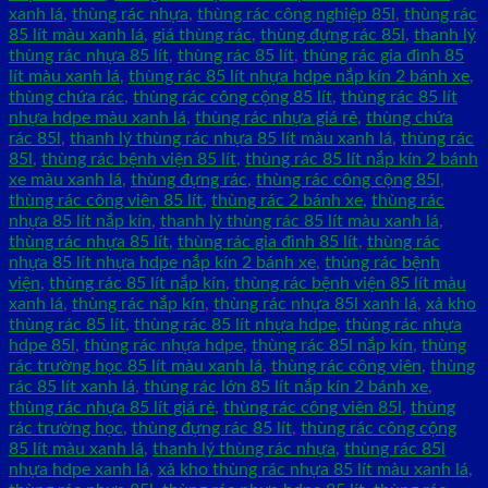
xanh lá
,
thùng rác nhựa
,
thùng rác công nghiệp 85l
,
thùng rác
85 lít màu xanh lá
,
giá thùng rác
,
thùng đựng rác 85l
,
thanh lý
thùng rác nhựa 85 lít
,
thùng rác 85 lít
,
thùng rác gia đình 85
lít màu xanh lá
,
thùng rác 85 lít nhựa hdpe nắp kín 2 bánh xe
,
thùng chứa rác
,
thùng rác công cộng 85 lít
,
thùng rác 85 lít
nhựa hdpe màu xanh lá
,
thùng rác nhựa giá rẻ
,
thùng chứa
rác 85l
,
thanh lý thùng rác nhựa 85 lít màu xanh lá
,
thùng rác
85l
,
thùng rác bệnh viện 85 lít
,
thùng rác 85 lít nắp kín 2 bánh
xe màu xanh lá
,
thùng đựng rác
,
thùng rác công cộng 85l
,
thùng rác công viên 85 lít
,
thùng rác 2 bánh xe
,
thùng rác
nhựa 85 lít nắp kín
,
thanh lý thùng rác 85 lít màu xanh lá
,
thùng rác nhựa 85 lít
,
thùng rác gia đình 85 lít
,
thùng rác
nhựa 85 lít nhựa hdpe nắp kín 2 bánh xe
,
thùng rác bệnh
viện
,
thùng rác 85 lít nắp kín
,
thùng rác bệnh viện 85 lít màu
xanh lá
,
thùng rác nắp kín
,
thùng rác nhựa 85l xanh lá
,
xả kho
thùng rác 85 lít
,
thùng rác 85 lít nhựa hdpe
,
thùng rác nhựa
hdpe 85l
,
thùng rác nhựa hdpe
,
thùng rác 85l nắp kín
,
thùng
rác trường học 85 lít màu xanh lá
,
thùng rác công viên
,
thùng
rác 85 lít xanh lá
,
thùng rác lớn 85 lít nắp kín 2 bánh xe
,
thùng rác nhựa 85 lít giá rẻ
,
thùng rác công viên 85l
,
thùng
rác trường học
,
thùng đựng rác 85 lít
,
thùng rác công cộng
85 lít màu xanh lá
,
thanh lý thùng rác nhựa
,
thùng rác 85l
nhựa hdpe xanh lá
,
xả kho thùng rác nhựa 85 lít màu xanh lá
,