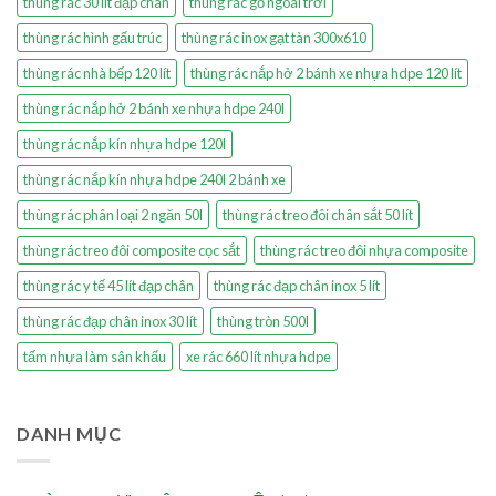
thùng rác 30 lít đạp chân
thùng rác gỗ ngoài trời
thùng rác hình gấu trúc
thùng rác inox gạt tàn 300x610
thùng rác nhà bếp 120 lít
thùng rác nắp hở 2 bánh xe nhựa hdpe 120 lít
thùng rác nắp hở 2 bánh xe nhựa hdpe 240l
thùng rác nắp kín nhựa hdpe 120l
thùng rác nắp kín nhựa hdpe 240l 2 bánh xe
thùng rác phân loại 2 ngăn 50l
thùng rác treo đôi chân sắt 50 lít
thùng rác treo đôi composite cọc sắt
thùng rác treo đôi nhựa composite
thùng rác y tế 45 lít đạp chân
thùng rác đạp chân inox 5 lít
thùng rác đạp chân inox 30 lít
thùng tròn 500l
tấm nhựa làm sân khấu
xe rác 660 lít nhựa hdpe
DANH MỤC