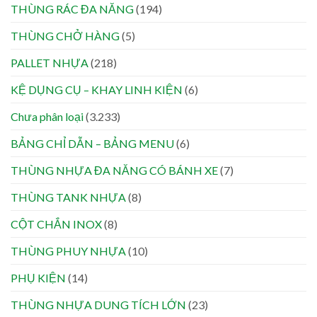
THÙNG RÁC ĐA NĂNG
(194)
THÙNG CHỞ HÀNG
(5)
PALLET NHỰA
(218)
KỆ DỤNG CỤ – KHAY LINH KIỆN
(6)
Chưa phân loại
(3.233)
BẢNG CHỈ DẪN – BẢNG MENU
(6)
THÙNG NHỰA ĐA NĂNG CÓ BÁNH XE
(7)
THÙNG TANK NHỰA
(8)
CỘT CHẮN INOX
(8)
THÙNG PHUY NHỰA
(10)
PHỤ KIỆN
(14)
THÙNG NHỰA DUNG TÍCH LỚN
(23)