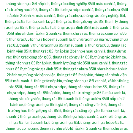
thùng rác nhựa 85l nắp kín
,
thùng rác công nghiệp 85 lít màu xanh lá
,
thùng
rác trường học 240l
,
thùng rác 85 lít nhựa hdpe xanh lá
,
thùng rác nhựa 85 lít
nắp kín 2 bánh xe màu xanh lá
,
thùng rác nhựa
,
thùng rác công nghiệp 85l
,
thùng rác 85 lít màu xanh lá
,
giá thùng rác
,
thùng đựng rác 85l
,
thanh lý thùng
rác nhựa 85 lít
,
thùng rác 85 lít
,
thùng rác gia đình 85 lít màu xanh lá
,
thùng rác
85 lít nhựa hdpe nắp kín 2 bánh xe
,
thùng chứa rác
,
thùng rác công cộng 85
lít
,
thùng rác 85 lít nhựa hdpe màu xanh lá
,
thùng rác nhựa giá rẻ
,
thùng chứa
rác 85l
,
thanh lý thùng rác nhựa 85 lít màu xanh lá
,
thùng rác 85l
,
thùng rác
bệnh viện 85 lít
,
thùng rác 85 lít nắp kín 2 bánh xe màu xanh lá
,
thùng đựng
rác
,
thùng rác công cộng 85l
,
thùng rác công viên 85 lít
,
thùng rác 2 bánh xe
,
thùng rác nhựa 85 lít nắp kín
,
thanh lý thùng rác 85 lít màu xanh lá
,
thùng rác
nhựa 85 lít
,
thùng rác gia đình 85 lít
,
thùng rác nhựa 85 lít nhựa hdpe nắp kín
2 bánh xe
,
thùng rác bệnh viện
,
thùng rác 85 lít nắp kín
,
thùng rác bệnh viện
85 lít màu xanh lá
,
thùng rác nắp kín
,
thùng rác nhựa 85l xanh lá
,
xả kho thùng
rác 85 lít
,
thùng rác 85 lít nhựa hdpe
,
thùng rác nhựa hdpe 85l
,
thùng rác
nhựa hdpe
,
thùng rác 85l nắp kín
,
thùng rác trường học 85 lít màu xanh lá
,
thùng rác công viên
,
thùng rác 85 lít xanh lá
,
thùng rác lớn 85 lít nắp kín 2
bánh xe
,
thùng rác nhựa 85 lít giá rẻ
,
thùng rác công viên 85l
,
thùng rác
trường học
,
thùng đựng rác 85 lít
,
thùng rác công cộng 85 lít màu xanh lá
,
thanh lý thùng rác nhựa
,
thùng rác 85l nhựa hdpe xanh lá
,
xả kho thùng rác
nhựa 85 lít màu xanh lá
,
thùng rác nhựa 85l
,
thùng rác nhựa hdpe 85 lít
,
thùng rác công cộng
,
thùng rác nhựa 85 lít nắp kín 2 bánh xe
,
thùng chứa rác