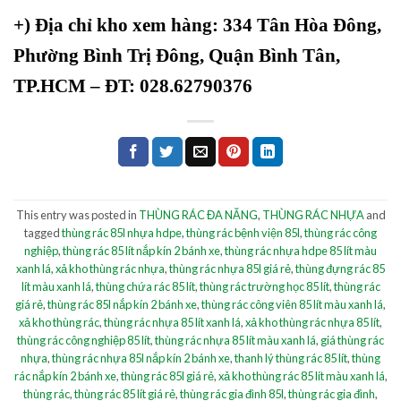
+)
Địa chỉ kho xem hàng: 334 Tân Hòa Đông,
Phường Bình Trị Đông, Quận Bình Tân,
TP.HCM – ĐT: 028.62790376
This entry was posted in
THÙNG RÁC ĐA NĂNG
,
THÙNG RÁC NHỰA
and
tagged
thùng rác 85l nhựa hdpe
,
thùng rác bệnh viện 85l
,
thùng rác công
nghiệp
,
thùng rác 85 lít nắp kín 2 bánh xe
,
thùng rác nhựa hdpe 85 lít màu
xanh lá
,
xả kho thùng rác nhựa
,
thùng rác nhựa 85l giá rẻ
,
thùng đựng rác 85
lít màu xanh lá
,
thùng chứa rác 85 lít
,
thùng rác trường học 85 lít
,
thùng rác
giá rẻ
,
thùng rác 85l nắp kín 2 bánh xe
,
thùng rác công viên 85 lít màu xanh lá
,
xả kho thùng rác
,
thùng rác nhựa 85 lít xanh lá
,
xả kho thùng rác nhựa 85 lít
,
thùng rác công nghiệp 85 lít
,
thùng rác nhựa 85 lít màu xanh lá
,
giá thùng rác
nhựa
,
thùng rác nhựa 85l nắp kín 2 bánh xe
,
thanh lý thùng rác 85 lít
,
thùng
rác nắp kín 2 bánh xe
,
thùng rác 85l giá rẻ
,
xả kho thùng rác 85 lít màu xanh lá
,
thùng rác
,
thùng rác 85 lít giá rẻ
,
thùng rác gia đình 85l
,
thùng rác gia đình
,