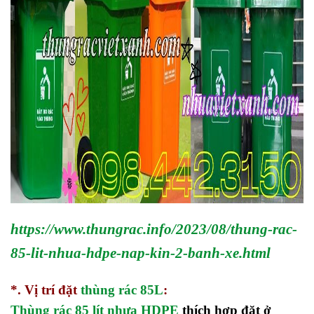
https://www.thungrac.info/2023/08/thung-rac-
85-lit-nhua-hdpe-nap-kin-2-banh-xe.html
*. Vị trí đặt
thùng rác 85L
:
Thùng rác 85 lít nhựa HDPE
thích hợp đặt ở