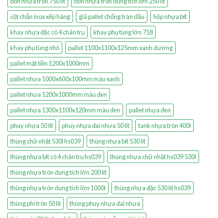
bồn nhựa tròn 750 lít
bồn nhựa tròn dung tích lớn 250 lít
cột chắn inox xếp hàng
giá pallet chống tràn dầu
hộp nhựa bít
khay nhựa đặc có 4 chân trụ
khay phụ tùng lớn 718
khay phụ tùng nhỏ
pallet 1100x1100x125mm xanh dương
pallet mặt liền 1200x1000mm
pallet nhựa 1000x600x100mm màu xanh
pallet nhựa 1200x1000mm màu đen
pallet nhựa 1300x1100x120mm màu đen
pallet nhựa đen
phuy nhựa 50 lít
phuy nhựa đai nhựa 50 lít
tank nhựa tròn 400l
thùng chữ nhật 530l hs039
thùng nhựa bít 530 lít
thùng nhựa bít có 4 chân trụ hs039
thùng nhựa chữ nhật hs039 530l
thùng nhựa tròn dung tích lớn 200 lít
thùng nhựa tròn dung tích lớn 1000l
thùng nhựa đặc 530 lít hs039
thùng phi tròn 50 lít
thùng phuy nhựa đai nhựa