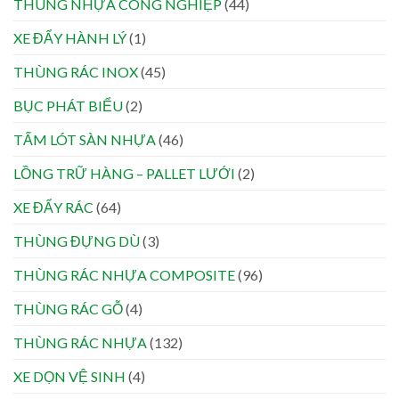
THÙNG NHỰA CÔNG NGHIỆP
(44)
XE ĐẨY HÀNH LÝ
(1)
THÙNG RÁC INOX
(45)
BỤC PHÁT BIỂU
(2)
TẤM LÓT SÀN NHỰA
(46)
LỒNG TRỮ HÀNG – PALLET LƯỚI
(2)
XE ĐẨY RÁC
(64)
THÙNG ĐỰNG DÙ
(3)
THÙNG RÁC NHỰA COMPOSITE
(96)
THÙNG RÁC GỖ
(4)
THÙNG RÁC NHỰA
(132)
XE DỌN VỆ SINH
(4)