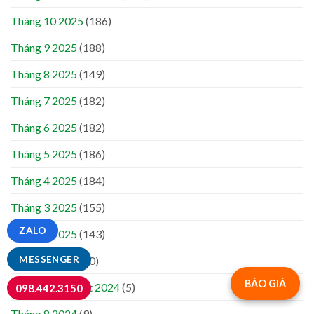
Tháng 10 2025
(186)
Tháng 9 2025
(188)
Tháng 8 2025
(149)
Tháng 7 2025
(182)
Tháng 6 2025
(182)
Tháng 5 2025
(186)
Tháng 4 2025
(184)
Tháng 3 2025
(155)
ZALO
Tháng 2 2025
(143)
MESSENGER
Tháng 1 2025
(50)
BÁO GIÁ
Tháng mười một 2024
(5)
098.442.3150
Tháng 8 2024
(9)