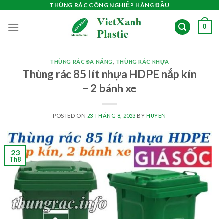
Skip
THÙNG RÁC CÔNG NGHIỆP HÀNG ĐẦU
to
0
content
THÙNG RÁC ĐA NĂNG
,
THÙNG RÁC NHỰA
Thùng rác 85 lít nhựa HDPE nắp kín
– 2 bánh xe
POSTED ON
23 THÁNG 8, 2023
BY
HUYEN
23
Th8