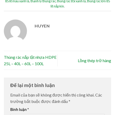
85 lít màu xanh lá
,
thanh lý thùng rác
,
thùng rác 85l xanh lá
,
thùng rác lớn 85
lít nắp kín
.
HUYEN
Thùng rác nắp lật nhựa HDPE
Lồng thép trữ hàng
25L – 40L – 60L – 100L
Để lại một bình luận
Email của bạn sẽ không được hiển thị công khai.
Các
trường bắt buộc được đánh dấu
*
Bình luận
*