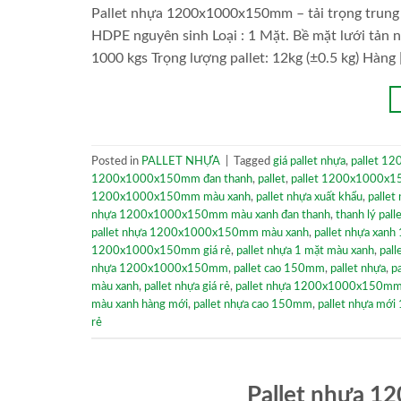
Pallet nhựa 1200x1000x150mm – tải trọng trung 
HDPE nguyên sinh Loại : 1 Mặt. Bề mặt lưới tản n
1000 kgs Trọng lượng pallet: 12kg (±0.5 kg) Hàng 
Posted in
PALLET NHỰA
|
Tagged
giá pallet nhựa
,
pallet 1
1200x1000x150mm đan thanh
,
pallet
,
pallet 1200x1000x1
1200x1000x150mm màu xanh
,
pallet nhựa xuất khẩu
,
palle
nhựa 1200x1000x150mm màu xanh đan thanh
,
thanh lý pall
pallet nhựa 1200x1000x150mm màu xanh
,
pallet nhựa xan
1200x1000x150mm giá rẻ
,
pallet nhựa 1 mặt màu xanh
,
pall
nhựa 1200x1000x150mm
,
pallet cao 150mm
,
pallet nhựa
,
p
màu xanh
,
pallet nhựa giá rẻ
,
pallet nhựa 1200x1000x150mm
màu xanh hàng mới
,
pallet nhựa cao 150mm
,
pallet nhựa m
rẻ
Pallet nhựa 