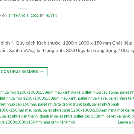
D ON
24 THÁNG 5, 2022
BY
HUYEN
bình *. Quy cách Kích thước: 1200 x 1000 x 150 mm Chất liệu:
ẩn: Xanh dương Tải trọng tĩnh: 3000 kgs Tải trọng động: 1000 k
CONTINUE READING
→
t nhựa mới 1200x1000x150mm màu xanh giá rẻ
,
pallet nhựa cao 15cm
,
pallet n
allet nhựa mới 1200x1000x150mm màu xanh
,
pallet nhựa giá rẻ
,
pallet nhựa tải
allet nhựa cao 150mm
,
pallet nhựa tải trọng trung bình
,
pallet nhựa xanh
0x1000x150mm màu xanh
,
pallet nhựa xanh 1200x1000x150mm hàng mới giá rẻ
,
pallet nhựa đan thanh
,
thanh lý pallet nhựa
,
pallet cao 150mm
,
pallet kê hàng
,
p
nhựa 1200x1000x150mm màu xanh hàng mới
Leave a 