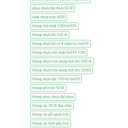
phuy nhựa đai nhựa 50 lít
tank nhựa tròn 400l
thùng chữ nhật 530l hs039
thùng nhựa bít 530 lít
thùng nhựa bít có 4 chân trụ hs039
thùng nhựa chữ nhật hs039 530l
thùng nhựa tròn dung tích lớn 200 lít
thùng nhựa tròn dung tích lớn 1000l
thùng nhựa đặc 530 lít hs039
thùng phi tròn 50 lít
thùng phuy nhựa đai nhựa
thùng rác 30 lít đạp chân
thùng rác gỗ ngoài trời
thùng rác hình gấu trúc