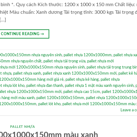
bình *. Quy cách Kích thước: 1200 x 1000 x 150 mm Chất liệu:
hiệt Màu chuẩn: Xanh dương Tải trọng tĩnh: 3000 kgs Tải trọng 
[…]
CONTINUE READING
→
200x1000x150mm nhựa nguyên sinh
,
pallet nhựa 1200x1000mm
,
pallet nhựa x
50mm nhựa nguyên chất
,
pallet nhựa tải trọng vừa
,
pallet nhựa mới
t nhựa mới 1200x1000x150mm nhựa nguyên sinh
,
pallet nhựa tải trọng trung bì
et nhựa
,
pallet nhựa xanh
,
pallet nhựa xanh 1200x1000x150mm mới
,
pallet kê 
h 1200x1000x150mm hàng mới giá rẻ
,
pallet nhựa kê hàng
,
pallet nhựa
et nhựa lót kho
,
pallet nhựa đan thanh
,
pallet nhựa 1 mặt màu xanh nguyên sinh
,
allet nhựa 1200x1000x150mm mới
,
pallet nhựa cao 15cm
,
pallet 1200x1000
 hàng mới màu xanh
,
pallet 1200x1000x150mm
,
pallet nhựa 1200x1000x15
ới 1200x1000x150mm
,
pallet lót kho
,
pallet nhựa mới 1200x1000x150mm màu x
Leave a 
PALLET NHỰA
1200x1000x150mm màu xanh