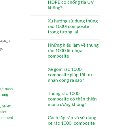
HDPE có chống tia UV
không?
Xu hướng sử dụng thùng
rác 1000l composite
trong tương lai
 PPC/
Những hiểu lầm về thùng
gs
rác 1000 lít nhựa
composite
Xe gom rác 1000l
composite giúp tối ưu
nhân công ra sao?
hựa xanh
Thùng rác 1000l
 trọng
composite có thân thiện
môi trường không?
,
pallet
,
allet
Cách lắp ráp và sử dụng
comment
xe rác 1000l composite