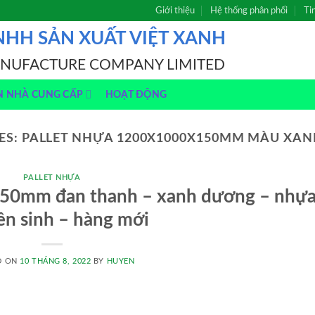
Giới thiệu
Hệ thống phân phối
Ti
NHH SẢN XUẤT VIỆT XANH
ANUFACTURE COMPANY LIMITED
N NHÀ CUNG CẤP
HOẠT ĐỘNG
ES:
PALLET NHỰA 1200X1000X150MM MÀU XAN
PALLET NHỰA
150mm đan thanh – xanh dương – nhự
n sinh – hàng mới
D ON
10 THÁNG 8, 2022
BY
HUYEN