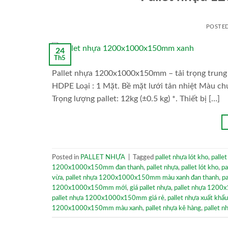
POSTE
24
Th5
Pallet nhựa 1200x1000x150mm – tải trọng trung 
HDPE Loại : 1 Mặt. Bề mặt lưới tản nhiệt Màu chu
Trọng lượng pallet: 12kg (±0.5 kg) *. Thiết bị […]
Posted in
PALLET NHỰA
|
Tagged
pallet nhựa lót kho
,
palle
1200x1000x150mm đan thanh
,
pallet nhựa
,
pallet lót kho
,
p
vừa
,
pallet nhựa 1200x1000x150mm màu xanh đan thanh
,
p
1200x1000x150mm mới
,
giá pallet nhựa
,
pallet nhựa 120
pallet nhựa 1200x1000x150mm giá rẻ
,
pallet nhựa xuất khẩu
1200x1000x150mm màu xanh
,
pallet nhựa kê hàng
,
pallet 