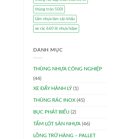
thùng tròn 500l
tấm nhựa làm sân khấu
xe rác 660 lít nhựa hdpe
DANH MỤC
THÙNG NHỰA CÔNG NGHIỆP
(44)
XE ĐẨY HÀNH LÝ
(1)
THÙNG RÁC INOX
(45)
BỤC PHÁT BIỂU
(2)
TẤM LÓT SÀN NHỰA
(46)
LỒNG TRỮ HÀNG – PALLET