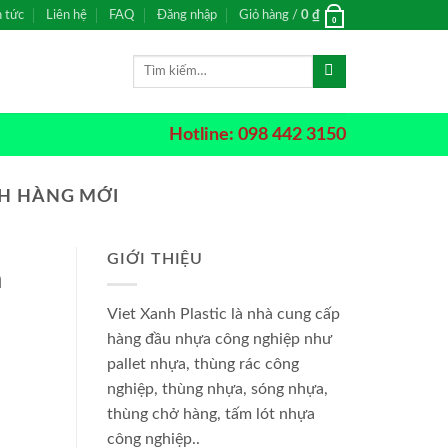
n tức
Liên hệ
FAQ
Đăng nhập
Giỏ hàng /
0
₫
0
Tìm
kiếm:
Hotline: 098 442 3150
H HÀNG MỚI
GIỚI THIỆU
a
Viet Xanh Plastic là nhà cung cấp
hàng đầu nhựa công nghiệp như
pallet nhựa, thùng rác công
nghiệp, thùng nhựa, sóng nhựa,
thùng chở hàng, tấm lót nhựa
công nghiệp..