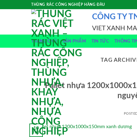
Skip
THÙNG RÁC CÔNG NGHIỆP HÀNG ĐẦU
to
CÔNG TY T
content
VIET XANH M
TRANG CHỦ
SẢN PHẨM
TIN TỨC
THÔNG TI
TAG ARCHIV
Pallet nhựa 1200x1000x
nguyê
POSTE
10
Th8