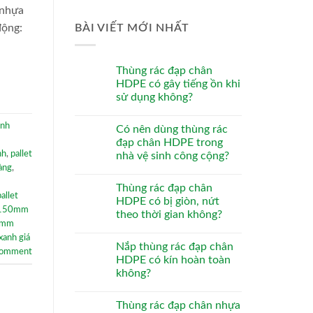
 nhựa
BÀI VIẾT MỚI NHẤT
động:
Thùng rác đạp chân
HDPE có gây tiếng ồn khi
sử dụng không?
anh
Có nên dùng thùng rác
đạp chân HDPE trong
nh
,
pallet
nhà vệ sinh công cộng?
hàng
,
Thùng rác đạp chân
pallet
HDPE có bị giòn, nứt
x150mm
theo thời gian không?
0mm
anh giá
Nắp thùng rác đạp chân
comment
HDPE có kín hoàn toàn
không?
Thùng rác đạp chân nhựa