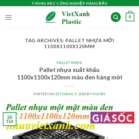
Skip
THÙNG RÁC CÔNG NGHIỆP HÀNG ĐẦU
to
0
content
TAG ARCHIVES:
PALLET NHỰA MỚI
1100X1100X120MM
PALLET NHỰA
Pallet nhựa xuất khẩu
1100x1100x120mm màu đen hàng mới
POSTED ON
25 THÁNG 9, 2023
BY
HUYEN
25
Th9