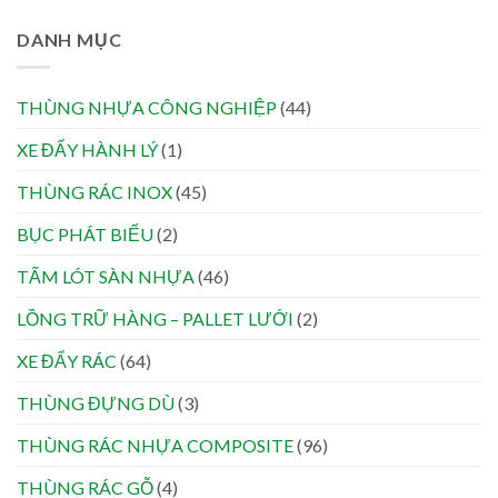
DANH MỤC
THÙNG NHỰA CÔNG NGHIỆP
(44)
XE ĐẨY HÀNH LÝ
(1)
THÙNG RÁC INOX
(45)
BỤC PHÁT BIỂU
(2)
TẤM LÓT SÀN NHỰA
(46)
LỒNG TRỮ HÀNG – PALLET LƯỚI
(2)
XE ĐẨY RÁC
(64)
THÙNG ĐỰNG DÙ
(3)
THÙNG RÁC NHỰA COMPOSITE
(96)
THÙNG RÁC GỖ
(4)