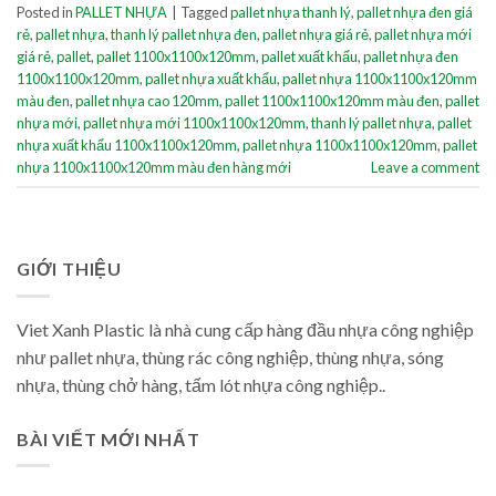
Posted in
PALLET NHỰA
|
Tagged
pallet nhựa thanh lý
,
pallet nhựa đen giá
rẻ
,
pallet nhựa
,
thanh lý pallet nhựa đen
,
pallet nhựa giá rẻ
,
pallet nhựa mới
giá rẻ
,
pallet
,
pallet 1100x1100x120mm
,
pallet xuất khẩu
,
pallet nhựa đen
1100x1100x120mm
,
pallet nhựa xuất khẩu
,
pallet nhựa 1100x1100x120mm
màu đen
,
pallet nhựa cao 120mm
,
pallet 1100x1100x120mm màu đen
,
pallet
nhựa mới
,
pallet nhựa mới 1100x1100x120mm
,
thanh lý pallet nhựa
,
pallet
nhựa xuất khẩu 1100x1100x120mm
,
pallet nhựa 1100x1100x120mm
,
pallet
nhựa 1100x1100x120mm màu đen hàng mới
Leave a comment
GIỚI THIỆU
Viet Xanh Plastic là nhà cung cấp hàng đầu nhựa công nghiệp
như pallet nhựa, thùng rác công nghiệp, thùng nhựa, sóng
nhựa, thùng chở hàng, tấm lót nhựa công nghiệp..
BÀI VIẾT MỚI NHẤT