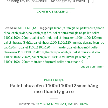
– Xe nâng tay thấp: 4 chiều – Xe nâng máy: 4 chiều – […]
CONTINUE READING
→
Posted in
PALLET NHỰA
|
Tagged
pallet nhựa đen giá rẻ
,
pallet nhựa
,
thanh
lý pallet nhựa đen
,
pallet nhựa giá rẻ
,
pallet nhựa mới giá rẻ
,
pallet
,
pallet
1100x1100x120mm
,
pallet xuất khẩu
,
pallet nhựa đen 1100x1100x120mm
,
pallet nhựa xuất khẩu
,
pallet nhựa 1100x1100x120mm màu đen
,
pallet nhựa
cao 120mm
,
pallet 1100x1100x120mm màu đen
,
pallet nhựa mới
,
pallet
nhựa mới 1100x1100x120mm
,
thanh lý pallet nhựa
,
pallet nhựa xuất khẩu
1100x1100x120mm
,
pallet nhựa 1100x1100x120mm
,
pallet nhựa
1100x1100x120mm màu đen hàng mới
,
pallet nhựa thanh lý
Leave a comment
PALLET NHỰA
Pallet nhựa đen 1100x1100x125mm hàng
mới thanh lý giá rẻ
POSTED ON
24 THÁNG MƯỜI MỘT, 2021
BY
HUYEN