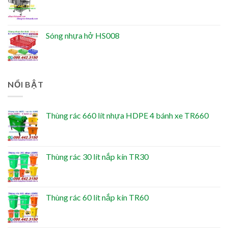
Sóng nhựa hở HS008
NỔI BẬT
Thùng rác 660 lít nhựa HDPE 4 bánh xe TR660
Thùng rác 30 lít nắp kín TR30
Thùng rác 60 lít nắp kín TR60