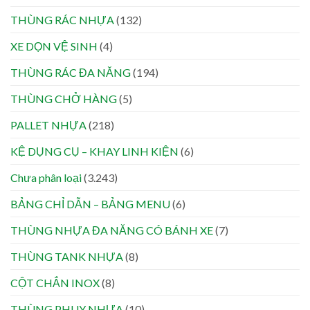
THÙNG RÁC NHỰA
(132)
XE DỌN VỆ SINH
(4)
THÙNG RÁC ĐA NĂNG
(194)
THÙNG CHỞ HÀNG
(5)
PALLET NHỰA
(218)
KỆ DỤNG CỤ – KHAY LINH KIỆN
(6)
Chưa phân loại
(3.243)
BẢNG CHỈ DẪN – BẢNG MENU
(6)
THÙNG NHỰA ĐA NĂNG CÓ BÁNH XE
(7)
THÙNG TANK NHỰA
(8)
CỘT CHẮN INOX
(8)
THÙNG PHUY NHỰA
(10)