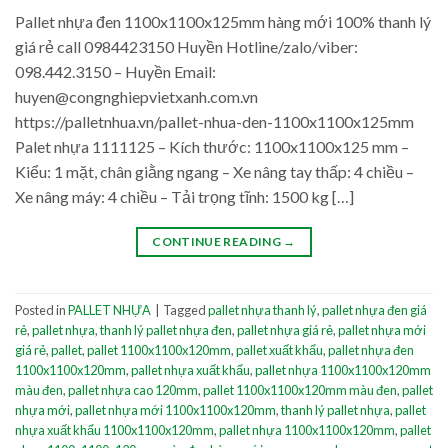
Pallet nhựa đen 1100x1100x125mm hàng mới 100% thanh lý
giá rẻ call 0984423150 Huyền Hotline/zalo/viber:
098.442.3150 – Huyền Email:
huyen@congnghiepvietxanh.com.vn
https://palletnhua.vn/pallet-nhua-den-1100x1100x125mm
Palet nhựa 1111125 – Kích thước: 1100x1100x125 mm –
Kiểu: 1 mặt, chân giằng ngang – Xe nâng tay thấp: 4 chiều –
Xe nâng máy: 4 chiều – Tải trọng tĩnh: 1500 kg […]
CONTINUE READING
→
Posted in
PALLET NHỰA
|
Tagged
pallet nhựa thanh lý
,
pallet nhựa đen giá
rẻ
,
pallet nhựa
,
thanh lý pallet nhựa đen
,
pallet nhựa giá rẻ
,
pallet nhựa mới
giá rẻ
,
pallet
,
pallet 1100x1100x120mm
,
pallet xuất khẩu
,
pallet nhựa đen
1100x1100x120mm
,
pallet nhựa xuất khẩu
,
pallet nhựa 1100x1100x120mm
màu đen
,
pallet nhựa cao 120mm
,
pallet 1100x1100x120mm màu đen
,
pallet
nhựa mới
,
pallet nhựa mới 1100x1100x120mm
,
thanh lý pallet nhựa
,
pallet
nhựa xuất khẩu 1100x1100x120mm
,
pallet nhựa 1100x1100x120mm
,
pallet