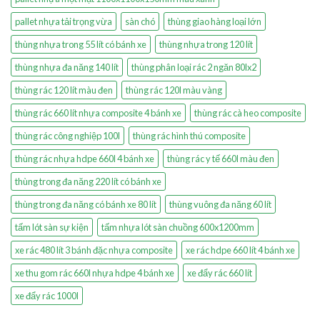
pallet nhựa tải trọng vừa
sàn chó
thùng giao hàng loại lớn
thùng nhựa trong 55 lít có bánh xe
thùng nhựa trong 120 lít
thùng nhựa đa năng 140 lít
thùng phân loại rác 2 ngăn 80lx2
thùng rác 120 lít màu đen
thùng rác 120l màu vàng
thùng rác 660 lít nhựa composite 4 bánh xe
thùng rác cà heo composite
thùng rác công nghiệp 100l
thùng rác hình thú composite
thùng rác nhựa hdpe 660l 4 bánh xe
thùng rác y tế 660l màu đen
thùng trong đa năng 220 lít có bánh xe
thùng trong đa năng có bánh xe 80 lít
thùng vuông đa năng 60 lít
tấm lót sàn sự kiện
tấm nhựa lót sàn chuồng 600x1200mm
xe rác 480 lít 3 bánh đặc nhựa composite
xe rác hdpe 660 lít 4 bánh xe
xe thu gom rác 660l nhựa hdpe 4 bánh xe
xe đẩy rác 660 lít
xe đẩy rác 1000l