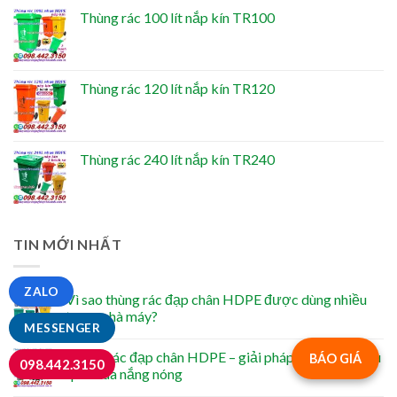
Thùng rác 100 lít nắp kín TR100
Thùng rác 120 lít nắp kín TR120
Thùng rác 240 lít nắp kín TR240
TIN MỚI NHẤT
ZALO
Vì sao thùng rác đạp chân HDPE được dùng nhiều
trong nhà máy?
MESSENGER
Thùng rác đạp chân HDPE – giải pháp giảm mùi hiệu
BÁO GIÁ
098.442.3150
quả mùa nắng nóng