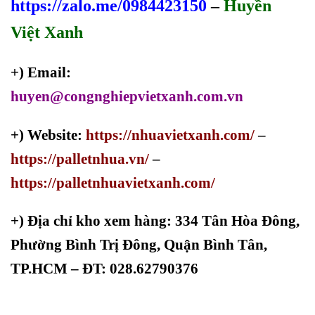
https://zalo.me/0984423150
–
Huyền
Việt Xanh
+) Email:
huyen@congnghiepvietxanh.com.vn
+) Website:
https://nhuavietxanh.com/
–
https://palletnhua.vn/
–
https://palletnhuavietxanh.com/
+)
Địa chỉ kho xem hàng: 334 Tân Hòa Đông,
Phường Bình Trị Đông, Quận Bình Tân,
TP.HCM – ĐT: 028.62790376