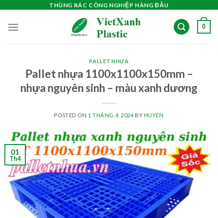
Skip
THÙNG RÁC CÔNG NGHIỆP HÀNG ĐẦU
to
0
content
PALLET NHỰA
Pallet nhựa 1100x1100x150mm –
nhựa nguyên sinh – màu xanh dương
POSTED ON
1 THÁNG 4, 2024
BY
HUYEN
01
Th4