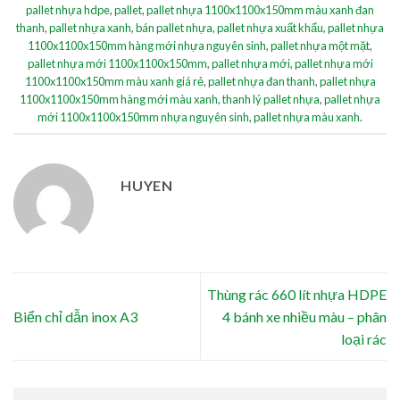
pallet nhựa hdpe
,
pallet
,
pallet nhựa 1100x1100x150mm màu xanh đan
thanh
,
pallet nhựa xanh
,
bán pallet nhựa
,
pallet nhựa xuất khẩu
,
pallet nhựa
1100x1100x150mm hàng mới nhựa nguyên sinh
,
pallet nhựa một mặt
,
pallet nhựa mới 1100x1100x150mm
,
pallet nhựa mới
,
pallet nhựa mới
1100x1100x150mm màu xanh giá rẻ
,
pallet nhựa đan thanh
,
pallet nhựa
1100x1100x150mm hàng mới màu xanh
,
thanh lý pallet nhựa
,
pallet nhựa
mới 1100x1100x150mm nhựa nguyên sinh
,
pallet nhựa màu xanh
.
HUYEN
Thùng rác 660 lít nhựa HDPE
Biển chỉ dẫn inox A3
4 bánh xe nhiều màu – phân
loại rác