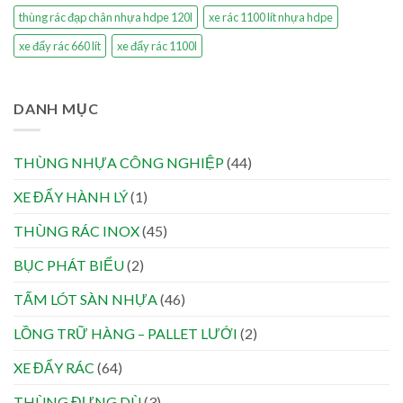
thùng rác đạp chân nhựa hdpe 120l
xe rác 1100 lít nhựa hdpe
xe đẩy rác 660 lít
xe đẩy rác 1100l
DANH MỤC
THÙNG NHỰA CÔNG NGHIỆP
(44)
XE ĐẨY HÀNH LÝ
(1)
THÙNG RÁC INOX
(45)
BỤC PHÁT BIỂU
(2)
TẤM LÓT SÀN NHỰA
(46)
LỒNG TRỮ HÀNG – PALLET LƯỚI
(2)
XE ĐẨY RÁC
(64)
THÙNG ĐỰNG DÙ
(3)