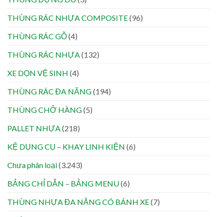
THÙNG RÁC NHỰA COMPOSITE
(96)
THÙNG RÁC GỖ
(4)
THÙNG RÁC NHỰA
(132)
XE DỌN VỆ SINH
(4)
THÙNG RÁC ĐA NĂNG
(194)
THÙNG CHỞ HÀNG
(5)
PALLET NHỰA
(218)
KỆ DỤNG CỤ – KHAY LINH KIỆN
(6)
Chưa phân loại
(3.243)
BẢNG CHỈ DẪN – BẢNG MENU
(6)
THÙNG NHỰA ĐA NĂNG CÓ BÁNH XE
(7)