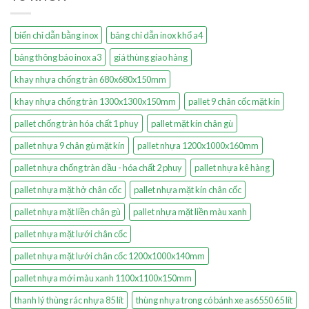
biển chỉ dẫn bằng inox
bảng chỉ dẫn inox khổ a4
bảng thông báo inox a3
giá thùng giao hàng
khay nhựa chống tràn 680x680x150mm
khay nhựa chống tràn 1300x1300x150mm
pallet 9 chân cốc mặt kín
pallet chống tràn hóa chất 1 phuy
pallet mặt kín chân gù
pallet nhựa 9 chân gù mặt kín
pallet nhựa 1200x1000x160mm
pallet nhựa chống tràn dầu - hóa chất 2 phuy
pallet nhựa kê hàng
pallet nhựa mặt hở chân cốc
pallet nhựa mặt kín chân cốc
pallet nhựa mặt liền chân gù
pallet nhựa mặt liền màu xanh
pallet nhựa mặt lưới chân cốc
pallet nhựa mặt lưới chân cốc 1200x1000x140mm
pallet nhựa mới màu xanh 1100x1100x150mm
thanh lý thùng rác nhựa 85 lít
thùng nhựa trong có bánh xe as6550 65 lít