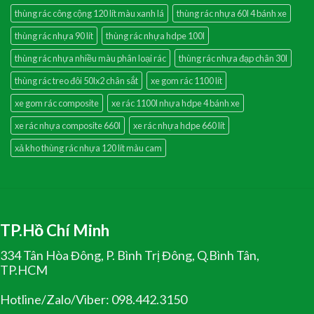
thùng rác công cộng 120 lít màu xanh lá
thùng rác nhựa 60l 4 bánh xe
thùng rác nhựa 90 lít
thùng rác nhựa hdpe 100l
thùng rác nhựa nhiều màu phân loại rác
thùng rác nhựa đạp chân 30l
thùng rác treo đôi 50lx2 chân sắt
xe gom rác 1100 lít
xe gom rác composite
xe rác 1100l nhựa hdpe 4 bánh xe
xe rác nhựa composite 660l
xe rác nhựa hdpe 660 lít
xả kho thùng rác nhựa 120 lít màu cam
TP.Hồ Chí Minh
334 Tân Hòa Đông, P. Bình Trị Đông, Q.Bình Tân,
TP.HCM
Hotline/Zalo/Viber: 098.442.3150