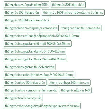
thùng nhựa vuông đa năng 95 lít
thùng rác 80 lít đạp chân
thùng rác 100 lít đạp chân
thùng rác 160 lít nhựa hdpe nắp kín 2 bánh xe
thùng rác 1100l 4 bánh xe xanh lá
thùng rác hình cá chép nhựa composite
thùng rác hình thú composite
thùng rác inox chữ nhật nắp bập bênh 300x240x610mm
thùng rác inox gạt tàn chữ nhật 300x240x620mm
thùng rác inox gạt tàn dạng tròn 250x610mm
thùng rác inox gạt tàn thuốc 240x240x620mm
thùng rác inox gạt tàn thuốc hình tròn
thùng rác inox nắp lật hình vuông 240x240x610mm
thùng rác nhựa 50 lít đạp chân
thùng rác nhựa 240l màu cam
thùng rác nhựa composite hình con vật
thùng rác nắp kín 160l
thùng rác treo 2 bên cọc sắt
thùng rác văn phòng 2 lớp bằng thép phun sơn viền inox