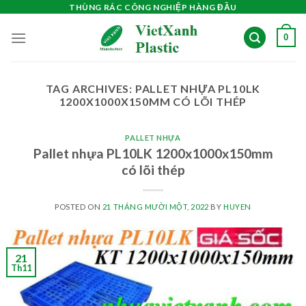
Skip
THÙNG RÁC CÔNG NGHIỆP HÀNG ĐẦU
to
0
content
TAG ARCHIVES:
PALLET NHỰA PL10LK
1200X1000X150MM CÓ LÕI THÉP
PALLET NHỰA
Pallet nhựa PL10LK 1200x1000x150mm
có lõi thép
POSTED ON
21 THÁNG MƯỜI MỘT, 2022
BY
HUYEN
21
Th11