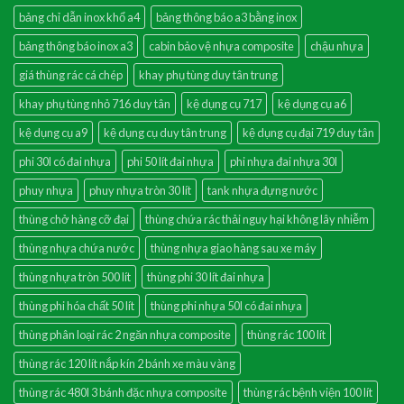
bảng chỉ dẫn inox khổ a4
bảng thông báo a3 bằng inox
bảng thông báo inox a3
cabin bảo vệ nhựa composite
chậu nhựa
giá thùng rác cá chép
khay phụ tùng duy tân trung
khay phụ tùng nhỏ 716 duy tân
kệ dụng cụ 717
kệ dụng cụ a6
kệ dụng cụ a9
kệ dụng cụ duy tân trung
kệ dụng cụ đại 719 duy tân
phi 30l có đai nhựa
phi 50 lít đai nhựa
phi nhựa đai nhựa 30l
phuy nhựa
phuy nhựa tròn 30 lít
tank nhựa đựng nước
thùng chở hàng cỡ đại
thùng chứa rác thải nguy hại không lây nhiễm
thùng nhựa chứa nước
thùng nhựa giao hàng sau xe máy
thùng nhựa tròn 500 lít
thùng phi 30 lít đai nhựa
thùng phi hóa chất 50 lít
thùng phi nhựa 50l có đai nhựa
thùng phân loại rác 2 ngăn nhựa composite
thùng rác 100 lít
thùng rác 120 lít nắp kín 2 bánh xe màu vàng
thùng rác 480l 3 bánh đặc nhựa composite
thùng rác bệnh viện 100 lít