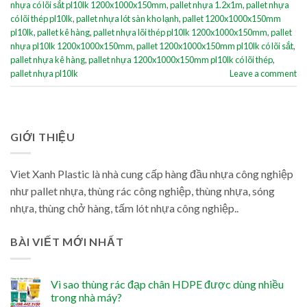
nhựa có lõi sắt pl10lk 1200x1000x150mm
,
pallet nhựa 1.2x1m
,
pallet nhựa
có lõi thép pl10lk
,
pallet nhựa lót sàn kho lạnh
,
pallet 1200x1000x150mm
pl10lk
,
pallet kê hàng
,
pallet nhựa lõi thép pl10lk 1200x1000x150mm
,
pallet
nhựa pl10lk 1200x1000x150mm
,
pallet 1200x1000x150mm pl10lk có lõi sắt
,
pallet nhựa kê hàng
,
pallet nhựa 1200x1000x150mm pl10lk có lõi thép
,
pallet nhựa pl10lk
Leave a comment
GIỚI THIỆU
Viet Xanh Plastic là nhà cung cấp hàng đầu nhựa công nghiệp
như pallet nhựa, thùng rác công nghiệp, thùng nhựa, sóng
nhựa, thùng chở hàng, tấm lót nhựa công nghiệp..
BÀI VIẾT MỚI NHẤT
Vì sao thùng rác đạp chân HDPE được dùng nhiều
trong nhà máy?