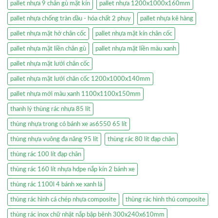
pallet nhựa 9 chân gù mặt kín
pallet nhựa 1200x1000x160mm
pallet nhựa chống tràn dầu - hóa chất 2 phuy
pallet nhựa kê hàng
pallet nhựa mặt hở chân cốc
pallet nhựa mặt kín chân cốc
pallet nhựa mặt liền chân gù
pallet nhựa mặt liền màu xanh
pallet nhựa mặt lưới chân cốc
pallet nhựa mặt lưới chân cốc 1200x1000x140mm
pallet nhựa mới màu xanh 1100x1100x150mm
thanh lý thùng rác nhựa 85 lít
thùng nhựa trong có bánh xe as6550 65 lít
thùng nhựa vuông đa năng 95 lít
thùng rác 80 lít đạp chân
thùng rác 100 lít đạp chân
thùng rác 160 lít nhựa hdpe nắp kín 2 bánh xe
thùng rác 1100l 4 bánh xe xanh lá
thùng rác hình cá chép nhựa composite
thùng rác hình thú composite
thùng rác inox chữ nhật nắp bập bênh 300x240x610mm