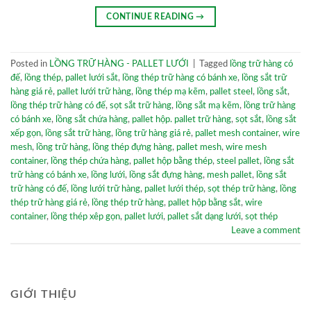
CONTINUE READING
→
Posted in
LỒNG TRỮ HÀNG - PALLET LƯỚI
|
Tagged
lồng trữ hàng có
đế
,
lồng thép
,
pallet lưới sắt
,
lồng thép trữ hàng có bánh xe
,
lồng sắt trữ
hàng giá rẻ
,
pallet lưới trữ hàng
,
lồng thép mạ kẽm
,
pallet steel
,
lồng sắt
,
lồng thép trữ hàng có đế
,
sọt sắt trữ hàng
,
lồng sắt mạ kẽm
,
lồng trữ hàng
có bánh xe
,
lồng sắt chứa hàng
,
pallet hộp. pallet trữ hàng
,
sọt sắt
,
lồng sắt
xếp gọn
,
lồng sắt trữ hàng
,
lồng trữ hàng giá rẻ
,
pallet mesh container
,
wire
mesh
,
lồng trữ hàng
,
lồng thép đựng hàng
,
pallet mesh
,
wire mesh
container
,
lồng thép chứa hàng
,
pallet hộp bằng thép
,
steel pallet
,
lồng sắt
trữ hàng có bánh xe
,
lồng lưới
,
lồng sắt đựng hàng
,
mesh pallet
,
lồng sắt
trữ hàng có đế
,
lồng lưới trữ hàng
,
pallet lưới thép
,
sọt thép trữ hàng
,
lồng
thép trữ hàng giá rẻ
,
lồng thép trữ hàng
,
pallet hộp bằng sắt
,
wire
container
,
lồng thép xêp gọn
,
pallet lưới
,
pallet sắt dạng lưới
,
sọt thép
Leave a comment
GIỚI THIỆU