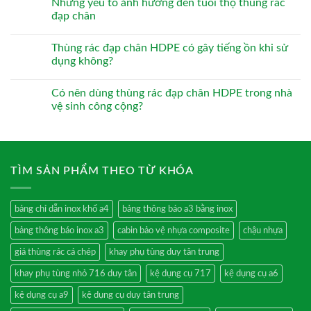
Những yếu tố ảnh hưởng đến tuổi thọ thùng rác
đạp chân
Thùng rác đạp chân HDPE có gây tiếng ồn khi sử
dụng không?
Có nên dùng thùng rác đạp chân HDPE trong nhà
vệ sinh công cộng?
TÌM SẢN PHẨM THEO TỪ KHÓA
bảng chỉ dẫn inox khổ a4
bảng thông báo a3 bằng inox
bảng thông báo inox a3
cabin bảo vệ nhựa composite
chậu nhựa
giá thùng rác cá chép
khay phụ tùng duy tân trung
khay phụ tùng nhỏ 716 duy tân
kệ dụng cụ 717
kệ dụng cụ a6
kệ dụng cụ a9
kệ dụng cụ duy tân trung