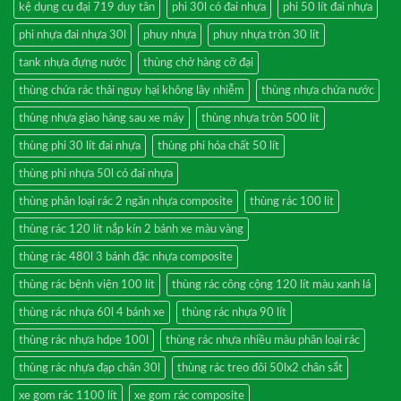
kệ dụng cụ đại 719 duy tân
phi 30l có đai nhựa
phi 50 lít đai nhựa
phi nhựa đai nhựa 30l
phuy nhựa
phuy nhựa tròn 30 lít
tank nhựa đựng nước
thùng chở hàng cỡ đại
thùng chứa rác thải nguy hại không lây nhiễm
thùng nhựa chứa nước
thùng nhựa giao hàng sau xe máy
thùng nhựa tròn 500 lít
thùng phi 30 lít đai nhựa
thùng phi hóa chất 50 lít
thùng phi nhựa 50l có đai nhựa
thùng phân loại rác 2 ngăn nhựa composite
thùng rác 100 lít
thùng rác 120 lít nắp kín 2 bánh xe màu vàng
thùng rác 480l 3 bánh đặc nhựa composite
thùng rác bệnh viện 100 lít
thùng rác công cộng 120 lít màu xanh lá
thùng rác nhựa 60l 4 bánh xe
thùng rác nhựa 90 lít
thùng rác nhựa hdpe 100l
thùng rác nhựa nhiều màu phân loại rác
thùng rác nhựa đạp chân 30l
thùng rác treo đôi 50lx2 chân sắt
xe gom rác 1100 lít
xe gom rác composite