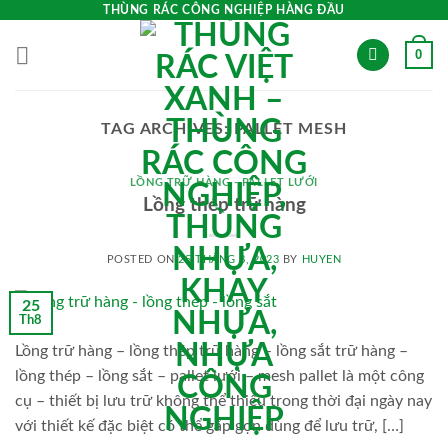
Skip
THÙNG RÁC CÔNG NGHIỆP HÀNG ĐẦU
to
0
content
TAG ARCHIVES:
PALLET MESH
LỒNG TRỮ HÀNG - PALLET LƯỚI
Lồng thép trữ hàng
POSTED ON
25 THÁNG 8, 2023
BY
HUYEN
25
Th8
Lồng trữ hàng – lồng thép trữ hàng – lồng sắt trữ hàng –
lồng thép – lồng sắt – pallet lưới – mesh pallet là một công
cụ – thiết bị lưu trữ không thể thiếu trong thời đại ngày nay
với thiết kế đặc biệt có thể gấp gọn dùng để lưu trữ, […]