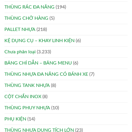
THÙNG RÁC ĐA NĂNG
(194)
THÙNG CHỞ HÀNG
(5)
PALLET NHỰA
(218)
KỆ DỤNG CỤ – KHAY LINH KIỆN
(6)
Chưa phân loại
(3.233)
BẢNG CHỈ DẪN – BẢNG MENU
(6)
THÙNG NHỰA ĐA NĂNG CÓ BÁNH XE
(7)
THÙNG TANK NHỰA
(8)
CỘT CHẮN INOX
(8)
THÙNG PHUY NHỰA
(10)
PHỤ KIỆN
(14)
THÙNG NHỰA DUNG TÍCH LỚN
(23)