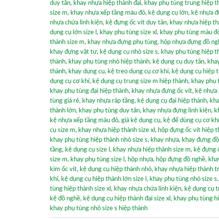
duy tân
,
khay nhựa hiệp thành đại
,
khay phụ tùng trung hiệp t
size m
,
khay nhựa xếp tầng màu đỏ
,
kệ dụng cụ lớn
,
kệ nhựa đ
nhựa chứa linh kiện
,
kệ đựng ốc vít duy tân
,
khay nhựa hiệp thà
dụng cụ lớn size l
,
khay phụ tùng size xl
,
khay phụ tùng màu đ
thành size m
,
khay nhựa đựng phụ tùng
,
hộp nhựa đựng đồ ng
khay đựng vật tư
,
kệ dụng cụ nhỏ size s
,
khay phụ tùng hiệp t
thành
,
khay phụ tùng nhỏ hiệp thành
,
kệ dụng cụ duy tân
,
khay
thành
,
khay dụng cụ
,
kệ treo dụng cụ cơ khí
,
kệ dụng cụ hiệp 
dụng cụ cơ khí
,
kệ dụng cụ trung size m hiệp thành
,
khay phụ 
khay phụ tùng đại hiệp thành
,
khay nhựa đựng ốc vít
,
kệ nhựa 
tùng giá rẻ
,
khay nhựa ráp tầng
,
kệ dụng cụ đại hiệp thành
,
kha
thành lớn
,
khay phụ tùng duy tân
,
khay nhựa đựng linh kiện
,
k
kệ nhựa xếp tầng màu đỏ
,
giá kệ dụng cụ
,
kệ để dùng cụ cơ kh
cụ size m
,
khay nhựa hiệp thành size xl
,
hộp đựng ốc vít hiệp 
khay phụ tùng hiệp thành nhỏ size s
,
khay nhựa
,
khay đựng đồ
tầng
,
kệ dụng cụ size l
,
khay nhựa hiệp thành size m
,
kệ đựng ố
size m
,
khay phụ tùng size l
,
hộp nhựa
,
hộp đựng đồ nghề
,
kha
kim ốc vít
,
kệ dụng cụ hiệp thành nhỏ
,
khay nhựa hiệp thành t
khí
,
kệ dụng cụ hiệp thành lớn size l
,
khay phụ tùng nhỏ size s
tùng hiệp thành size xl
,
khay nhựa chứa linh kiện
,
kệ dụng cụ t
kệ đồ nghề
,
kệ dụng cụ hiệp thành đại size xl
,
khay phụ tùng h
khay phụ tùng nhỏ size s hiệp thành