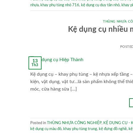
nhựa
,
khay phụ tùng nhỏ 716
,
kệ dụng cụ duy tân nhỏ
,
khay p
THÙNG NHỰA CÔ
Kệ dụng cụ nhiều 
POSTE
13
Th3
Kệ dụng cụ – khay phụ tùng – kệ nhựa xếp tầng – 
kiện, vật dụng, vật tư…là sàn phẩm không thể thi
móc, cửa hàng sửa […]
Posted in
THÙNG NHỰA CÔNG NGHIỆP
,
KỆ DỤNG CỤ - 
kệ dụng cụ màu đỏ
,
khay phụ tùng trung
,
kệ đựng đồ nghề
,
kệ