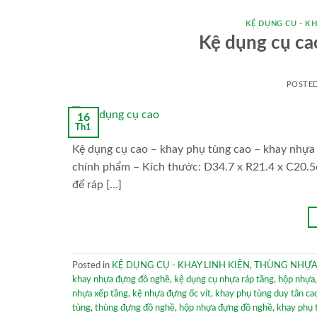
KỆ DỤNG CỤ - KH
Kệ dụng cụ ca
POSTE
16
Th1
Kệ dụng cụ cao – khay phụ tùng cao – khay nhựa r
chính phẩm – Kích thước: D34.7 x R21.4 x C20.5
để ráp […]
Posted in
KỆ DỤNG CỤ - KHAY LINH KIỆN
,
THÙNG NHỰA
khay nhựa đựng đồ nghề
,
kệ dụng cụ nhựa ráp tầng
,
hộp nhựa
nhựa xếp tầng
,
kệ nhựa đựng ốc vít
,
khay phụ tùng duy tân ca
tùng
,
thùng đựng đồ nghề
,
hộp nhựa đựng đồ nghề
,
khay phụ 