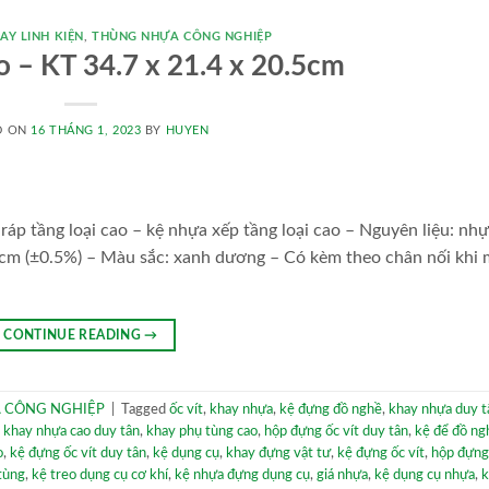
AY LINH KIỆN
,
THÙNG NHỰA CÔNG NGHIỆP
o – KT 34.7 x 21.4 x 20.5cm
D ON
16 THÁNG 1, 2023
BY
HUYEN
áp tầng loại cao – kệ nhựa xếp tầng loại cao – Nguyên liệu: nh
cm (±0.5%) – Màu sắc: xanh dương – Có kèm theo chân nối khi 
CONTINUE READING
→
 CÔNG NGHIỆP
|
Tagged
ốc vít
,
khay nhựa
,
kệ đựng đồ nghề
,
khay nhựa duy t
,
khay nhựa cao duy tân
,
khay phụ tùng cao
,
hộp đựng ốc vít duy tân
,
kệ để đồ ng
o
,
kệ đựng ốc vít duy tân
,
kệ dụng cụ
,
khay đựng vật tư
,
kệ đựng ốc vít
,
hộp đựng
tùng
,
kệ treo dụng cụ cơ khí
,
kệ nhựa đựng dụng cụ
,
giá nhựa
,
kệ dụng cụ nhựa
,
k