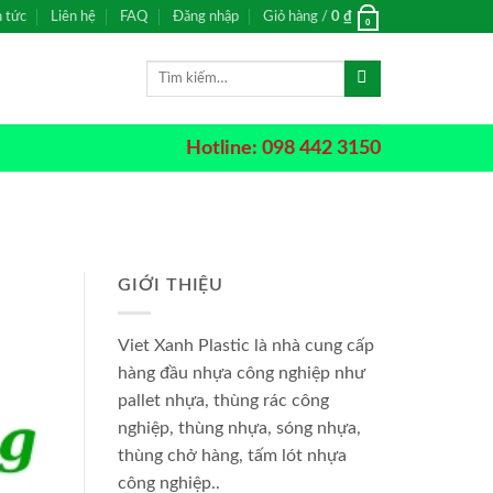
n tức
Liên hệ
FAQ
Đăng nhập
Giỏ hàng /
0
₫
0
Tìm
kiếm:
Hotline: 098 442 3150
GIỚI THIỆU
Viet Xanh Plastic là nhà cung cấp
hàng đầu nhựa công nghiệp như
pallet nhựa, thùng rác công
nghiệp, thùng nhựa, sóng nhựa,
thùng chở hàng, tấm lót nhựa
công nghiệp..