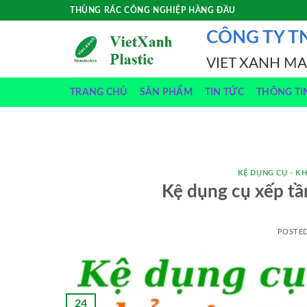
Skip
THÙNG RÁC CÔNG NGHIỆP HÀNG ĐẦU
to
CÔNG TY T
content
VIET XANH M
TRANG CHỦ
SẢN PHẨM
TIN TỨC
THÔNG TI
KỆ DỤNG CỤ - KH
Kệ dụng cụ xếp tần
POSTE
24