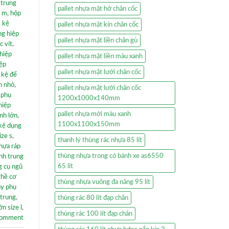
 trung
pallet nhựa mặt hở chân cốc
e m
,
hộp
,
kệ
pallet nhựa mặt kín chân cốc
ng hiệp
pallet nhựa mặt liền chân gù
c vít
,
hiệp
pallet nhựa mặt liền màu xanh
iệp
pallet nhựa mặt lưới chân cốc
,
kệ để
h nhỏ
,
pallet nhựa mặt lưới chân cốc
 phụ
1200x1000x140mm
hiệp
pallet nhựa mới màu xanh
nh lớn
,
1100x1100x150mm
kệ dụng
ize s
,
thanh lý thùng rác nhựa 85 lít
hựa ráp
thùng nhựa trong có bánh xe as6550
nh trung
65 lít
g cụ ngũ
ghề cơ
thùng nhựa vuông đa năng 95 lít
ay phụ
 trung
,
thùng rác 80 lít đạp chân
n size l
,
thùng rác 100 lít đạp chân
comment