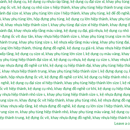
hành
,
kệ dụng cụ
,
kệ dụng cụ nhựa ráp tầng
,
kệ dụng cụ đại size xl
,
khay phụ tùng
ựng ốc vít
,
kệ dụng cụ nhỏ size s hiệp thành
,
khay phụ tùng hiệp thành trung siz
nh đại size xl
,
khay phụ tùng lớn size l hiệp thành
,
khay phụ tùng
,
kệ để đồ nghề
ỏ
,
khay phụ tùng lớn
,
hộp đựng phụ tùng
,
kệ dụng cụ lớn hiệp thành
,
khay phụ tù
hề
,
khay nhựa hiệp thành size l
,
khay phụ tùng đại size xl hiệp thành
,
khay đựng ố
hành đại
,
khay nhựa xếp tầng màu vàng
,
kệ dụng cụ đại
,
giá nhựa
,
kệ dụng cụ nhỏ 
 đựng ốc vít duy tân
,
khay nhựa hiệp thành size s
,
khay phụ tùng trung size m h
thành trung
,
khay phụ tùng size s
,
kệ nhựa xếp tầng màu vàng
,
khay phụ tùng đại
tùng lớn hiệp thành
,
thùng đựng đồ nghề
,
kệ dung cụ giá rẻ
,
khay nhựa hiệp thàn
xếp tầng
,
kệ dụng cụ size xl
,
khay phụ tùng lớn size l
,
kệ dụng cụ màu vàng
,
khay
y phụ tùng hiệp thành đại size xl
,
kệ dụng cụ nhựa
,
kệ dụng cụ size s
,
khay nhựa 
hay nhựa đựng đồ nghề cơ khí
,
kệ dụng cụ hiệp thành đại
,
khay phụ tùng hiệp thà
í
,
khay nhựa hiệp thành trung
,
khay phụ tùng hiệp thành size l
,
kệ đựng dụng cụ
,
thành
,
hộp nhựa đựng ốc vít
,
kệ đựng đồ nghề cơ khí
,
kệ dụng cụ hiệp thành nhỏ s
 nghề
,
kệ dụng cụ đại size xl hiệp thành
,
khay phụ tùng hiệp thành lớn size l
,
kệ n
c vít hiệp thành
,
kệ dụng cụ nhỏ
,
khay đựng đồ nghề cơ khí
,
kệ dụng cụ hiệp thà
y nhựa hiệp thành nhỏ size s
,
khay phụ tùng hiệp thành size s
,
kệ nhựa đựng dụn
rung size m
,
khay đựng ốc vít hiệp thành
,
khay phụ tùng nhỏ
,
kệ nhựa đựng đồ n
,
khay nhựa xếp tầng
,
kệ nhựa đựng đồ nghề
,
kệ dụng cụ lớn size l hiệp thành
,
kh
rung size m
,
khay phụ tùng hiệp thành nhỏ
,
khay phụ tùng màu vàng
,
kệ dụng cụ
iệp thành trung
,
kệ đựng ốc vít
,
khay nhựa đựng đồ nghề
,
khay nhựa hiệp thành lớ
Leave a 