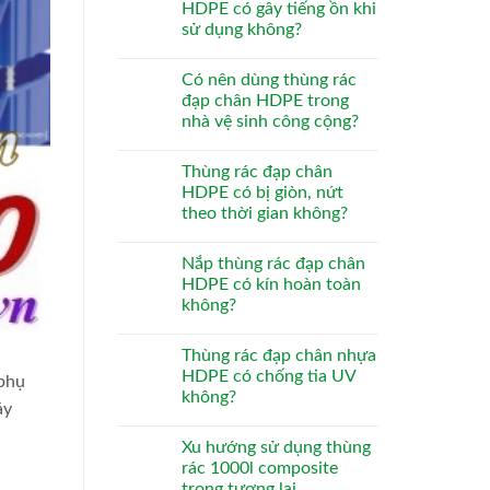
HDPE có gây tiếng ồn khi
sử dụng không?
Có nên dùng thùng rác
đạp chân HDPE trong
nhà vệ sinh công cộng?
Thùng rác đạp chân
HDPE có bị giòn, nứt
theo thời gian không?
Nắp thùng rác đạp chân
HDPE có kín hoàn toàn
không?
Thùng rác đạp chân nhựa
HDPE có chống tia UV
 phụ
không?
áy
Xu hướng sử dụng thùng
rác 1000l composite
trong tương lai