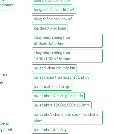
biển chỉ dẫn bằng inox
comment
bảng chỉ dẫn inox khổ a4
bảng thông báo inox a3
giá thùng giao hàng
khay nhựa chống tràn
680x680x150mm
khay nhựa chống tràn
1300x1300x150mm
pallet 9 chân cốc mặt kín
 phụ
pallet chống tràn hóa chất 1 phuy
áy
pallet mặt kín chân gù
pallet nhựa 9 chân gù mặt kín
pallet nhựa 1200x1000x160mm
pallet nhựa chống tràn dầu - hóa chất 2
phuy
ize xl
,
g ốc vít
pallet nhựa kê hàng