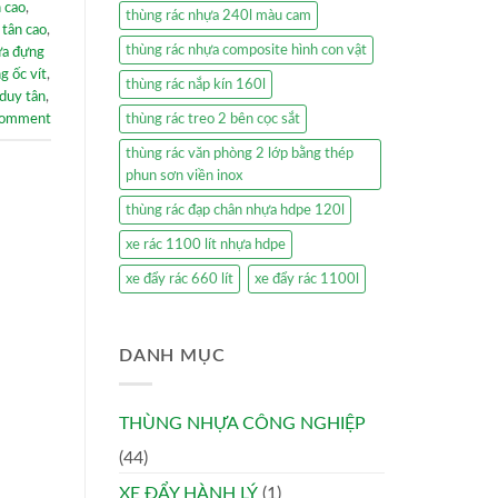
n cao
,
thùng rác nhựa 240l màu cam
 tân cao
,
thùng rác nhựa composite hình con vật
ựa đựng
g ốc vít
,
thùng rác nắp kín 160l
 duy tân
,
thùng rác treo 2 bên cọc sắt
comment
thùng rác văn phòng 2 lớp bằng thép
phun sơn viền inox
thùng rác đạp chân nhựa hdpe 120l
xe rác 1100 lít nhựa hdpe
xe đẩy rác 660 lít
xe đẩy rác 1100l
DANH MỤC
THÙNG NHỰA CÔNG NGHIỆP
(44)
XE ĐẨY HÀNH LÝ
(1)