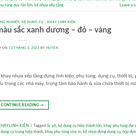
hụ tùng duy tân lớn
,
kệ nhựa xếp tầng
Leave a 
NG NGHIỆP
,
KỆ DỤNG CỤ - KHAY LINH KIỆN
màu sắc xanh dương – đỏ – vàng
D ON
13 THÁNG 3, 2023
BY
HUYEN
khay nhựa xếp tầng đựng linh kiện, phụ tùng, dụng cụ, thiết bị,
ếu trong các nhà máy, trung tâm bảo hành & sửa chữa thiết bị m
CONTINUE READING
→
KHAY LINH KIỆN
|
Tagged
ốc vít
,
kệ dụng cụ hiệp thành lớn
,
khay phụ tùng đại s
 dụng cụ trung hiệp thành
,
khay phụ tùng size m
,
kệ nhựa đựng dụng cụ
,
hộp đựn