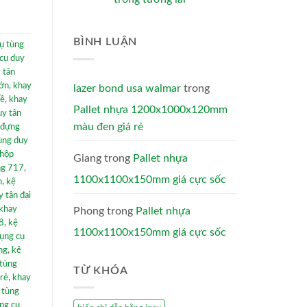
BÌNH LUẬN
ụ tùng
cụ duy
 tân
lớn
,
khay
lazer bond usa walmar
trong
hề
,
khay
Pallet nhựa 1200x1000x120mm
uy tân
màu đen giá rẻ
 đựng
ùng duy
hộp
Giang
trong
Pallet nhựa
ng 717
,
1100x1100x150mm giá cực sốc
n
,
kệ
 tân đại
khay
Phong
trong
Pallet nhựa
8
,
kệ
1100x1100x150mm giá cực sốc
ụng cụ
ng
,
kệ
 tùng
TỪ KHÓA
 rẻ
,
khay
 tùng
ng cụ