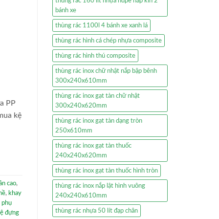
thùng rác 160 lít nhựa hdpe nắp kín 2
bánh xe
thùng rác 1100l 4 bánh xe xanh lá
thùng rác hình cá chép nhựa composite
thùng rác hình thú composite
thùng rác inox chữ nhật nắp bập bênh
300x240x610mm
thùng rác inox gạt tàn chữ nhật
ựa PP
300x240x620mm
mua kệ
thùng rác inox gạt tàn dạng tròn
250x610mm
thùng rác inox gạt tàn thuốc
240x240x620mm
thùng rác inox gạt tàn thuốc hình tròn
ân cao
,
thùng rác inox nắp lật hình vuông
hề
,
khay
240x240x610mm
 phụ
thùng rác nhựa 50 lít đạp chân
ệ đựng