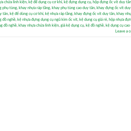
a chứa linh kiện
,
kệ để dụng cụ cơ khí
,
kệ đựng dụng cụ
,
hộp đựng ốc vít duy tâ
g phụ tùng
,
khay nhựa ráp tầng
,
khay phụ tùng cao duy tân
,
khay đựng ốc vít duy
y tân
,
kệ để dùng cụ cơ khí
,
kệ nhựa ráp tầng
,
khay đựng ốc vít duy tân
,
khay nh
g đồ nghề
,
kệ nhựa đựng dụng cụ ngũ kim ốc vít
,
kệ dung cụ giá rẻ
,
hộp nhựa đựn
ng đồ nghề
,
khay nhựa chứa linh kiện
,
giá kệ dụng cụ
,
kệ đồ nghề
,
kệ dụng cụ cao
Leave a 