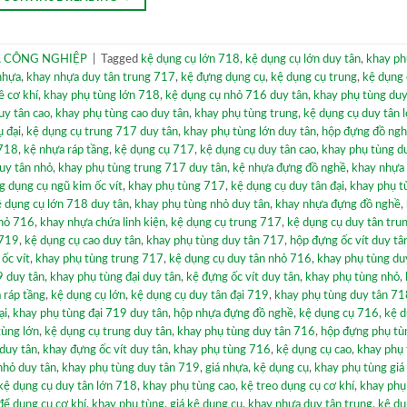
 CÔNG NGHIỆP
|
Tagged
kệ dụng cụ lớn 718
,
kệ dụng cụ lớn duy tân
,
khay ph
nhựa
,
khay nhựa duy tân trung 717
,
kệ đựng dụng cụ
,
kệ dụng cụ trung
,
kệ dụng 
 cơ khí
,
khay phụ tùng lớn 718
,
kệ dụng cụ nhỏ 716 duy tân
,
khay phụ tùng duy
uy tân cao
,
khay phụ tùng cao duy tân
,
khay phụ tùng trung
,
kệ dụng cụ duy tân 
ụ đại
,
kệ dụng cụ trung 717 duy tân
,
khay phụ tùng lớn duy tân
,
hộp đựng đồ ng
 718
,
kệ nhựa ráp tầng
,
kệ dụng cụ 717
,
kệ dụng cụ duy tân cao
,
khay phụ tùng d
uy tân nhỏ
,
khay phụ tùng trung 717 duy tân
,
kệ nhựa đựng đồ nghề
,
khay nhựa
 dụng cụ ngũ kim ốc vít
,
khay phụ tùng 717
,
kệ dụng cụ duy tân đại
,
khay phụ t
 dụng cụ lớn 718 duy tân
,
khay phụ tùng nhỏ duy tân
,
khay nhựa đựng đồ nghề
,
nhỏ 716
,
khay nhựa chứa linh kiện
,
kệ dụng cụ trung 717
,
kệ dụng cụ duy tân tru
 719
,
kệ dụng cụ cao duy tân
,
khay phụ tùng duy tân 717
,
hộp đựng ốc vít duy tâ
,
ốc vít
,
khay phụ tùng trung 717
,
kệ dụng cụ duy tân nhỏ 716
,
khay phụ tùng duy
9 duy tân
,
khay phụ tùng đại duy tân
,
kệ đựng ốc vít duy tân
,
khay phụ tùng nhỏ
,
 ráp tầng
,
kệ dụng cụ lớn
,
kệ dụng cụ duy tân đại 719
,
khay phụ tùng duy tân 71
ại
,
khay phụ tùng đại 719 duy tân
,
hộp nhựa đựng đồ nghề
,
kệ dụng cụ 716
,
kệ d
tùng lớn
,
kệ dụng cụ trung duy tân
,
khay phụ tùng duy tân 716
,
hộp đựng phụ tù
duy tân
,
khay đựng ốc vít duy tân
,
khay phụ tùng 716
,
kệ dụng cụ cao
,
khay phụ
nhỏ duy tân
,
khay phụ tùng duy tân 719
,
giá nhựa
,
kệ dụng cụ
,
khay phụ tùng giá
kệ dụng cụ duy tân lớn 718
,
khay phụ tùng cao
,
kệ treo dụng cụ cơ khí
,
khay phụ
để dụng cụ cơ khí
,
khay phụ tùng
,
giá kệ dụng cụ
,
khay nhựa duy tân trung
,
kệ dụ