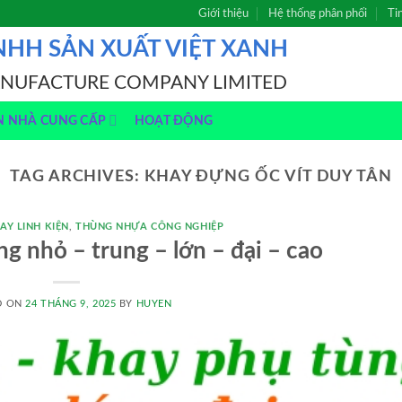
Giới thiệu
Hệ thống phân phối
Ti
NHH SẢN XUẤT VIỆT XANH
ANUFACTURE COMPANY LIMITED
N NHÀ CUNG CẤP
HOẠT ĐỘNG
TAG ARCHIVES:
KHAY ĐỰNG ỐC VÍT DUY TÂN
AY LINH KIỆN
,
THÙNG NHỰA CÔNG NGHIỆP
g nhỏ – trung – lớn – đại – cao
D ON
24 THÁNG 9, 2025
BY
HUYEN