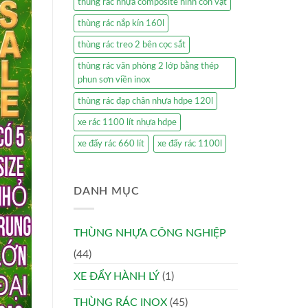
thùng rác nhựa composite hình con vật
thùng rác nắp kín 160l
thùng rác treo 2 bên cọc sắt
thùng rác văn phòng 2 lớp bằng thép
phun sơn viền inox
thùng rác đạp chân nhựa hdpe 120l
xe rác 1100 lít nhựa hdpe
xe đẩy rác 660 lít
xe đẩy rác 1100l
DANH MỤC
THÙNG NHỰA CÔNG NGHIỆP
(44)
XE ĐẨY HÀNH LÝ
(1)
THÙNG RÁC INOX
(45)