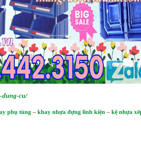
e-dung-cu/
ay phụ tùng
–
khay nhựa đựng linh kiện
–
kệ nhựa xế