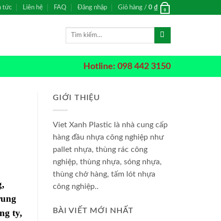
n tức
Liên hệ
FAQ
Đăng nhập
Giỏ hàng /
0
₫
0
Tìm
kiếm:
Hotline: 098 442 3150
GIỚI THIỆU
Viet Xanh Plastic là nhà cung cấp
hàng đầu nhựa công nghiệp như
pallet nhựa, thùng rác công
nghiệp, thùng nhựa, sóng nhựa,
thùng chở hàng, tấm lót nhựa
g,
công nghiệp..
rung
BÀI VIẾT MỚI NHẤT
ng ty,