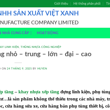
Giới thiệu
Hệ thống phân phối
Ti
NHH SẢN XUẤT VIỆT XANH
ANUFACTURE COMPANY LIMITED
N NHÀ CUNG CẤP
HOẠT ĐỘNG
AY LINH KIỆN
,
THÙNG NHỰA CÔNG NGHIỆP
g nhỏ – trung – lớn – đại – cao
D ON
24 THÁNG 9, 2025
BY
HUYEN
ếp tầng
–
khay nhựa xếp tầng
đựng linh kiện, phụ tùn
t tư…là sàn phẩm không thể thiếu trong các nhà máy, t
, cửa hàng sửa xe, cửa hàng bán phụ tùng thiết bị, cô