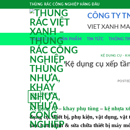
Skip
THÙNG RÁC CÔNG NGHIỆP HÀNG ĐẦU
to
CÔNG TY T
content
VIET XANH M
TRANG CHỦ
SẢN PHẨM
TIN TỨC
THÔNG TI
KỆ DỤNG CỤ - KH
Kệ dụng cụ xếp tần
POSTE
24
Th9
Kệ dụng cụ
–
khay phụ tùng
–
kệ nhựa x
dụng cụ, thiết bị, phụ kiện, vật dụng, vậ
tâm bảo hành & sửa chữa thiết bị máy móc