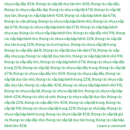
nhựa nắp đẩy 42 lít
,
thùng rác nắp lật duy tân lớn 42 lít
,
thùng rác nắp đẩy
,
thùng rác nhựa nắp đẩy đại
,
thùng rác nhựa nắp lật 67 lít
,
thùng rác nắp lật
duy tân
,
thùng rác nắp bập bênh 42 lít
,
thùng rác nắp bập bênh đại 67 lít
,
thùng rác văn phòng
,
thùng rác nhựa nắp bập bênh nhỏ
,
thùng rác nhựa nắp
đại 67 lít
,
thùng rác nhựa nắp bập bênh đại 67 lít
,
thùng rác nắp bập bênh
nhựa pp
,
thùng rác nhựa nắp bập bênh lớn
,
thùng rác nắp đẩy nhỏ 9 lít
,
thùng
rác nắp bập bênh lớn
,
thùng rác nhựa nắp bập bênh 22 lít
,
thùng rác nắp lật
duy tân trung 22 lít
,
thùng rác trường học
,
thùng rác nhựa nắp lật trung
,
thùng rác nắp đẩy đại lít
,
thùng rác nắp lật duy tân đại 67 lít
,
thùng rác nắp
đẩy nhựa pp
,
thùng rác nắp lật duy tân lớn
,
thùng rác nắp bập bênh nhỏ 9 lít
,
thùng rác nắp đẩy lớn
,
thùng rác nắp bập bênh 67 lít
,
thùng rác nhựa nắp đẩy
trung 22 lít
,
thùng rác nắp lật
,
thùng rác nhựa nắp đẩy trung
,
thùng rác nắp lật
67 lít
,
thùng rác nhựa nắp đẩy lớn 42 lít
,
thùng rác nhựa nắp đẩy
,
thùng rác
nắp lật duy tân nhỏ
,
thùng rác nắp bập bênh trung 22 lít
,
thùng rác nhựa nắp
đẩy duy tân
,
thùng rác nắp đẩy 42 lít
,
thùng rác nhựa nắp bập bênh nhỏ 9 lít
,
thùng rác nhựa nắp lật
,
thùng rác nhựa nắp lật lớn
,
thùng rác nhựa nắp bập
bênh 42 lít
,
thùng rác nhà vệ sinh
,
thùng rác nhựa nắp lật duy tân
,
thùng rác
nắp lật 22 lít
,
thùng rác nắp đẩy lớn 42 lít
,
thùng rác nắp lật trung
,
thùng rác
nắp lật 9 lít
,
thùng rác nhựa nắp lật trung 22 lít
,
thùng rác nhà bếp
,
thùng rác
nhựa nắp bập bênh trung
,
thùng rác nhựa nắp lật 42 lít
,
thùng rác nắp lật giá
rẻ
,
thùng rác nắp đẩy nhỏ
,
thùng rác nắp lật duy tân trung
,
thùng rác nắp bập
bênh lớn 42 lít
Leave a comment