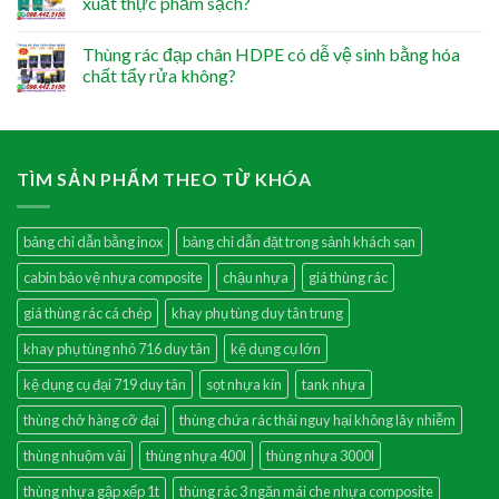
xuất thực phẩm sạch?
Thùng rác đạp chân HDPE có dễ vệ sinh bằng hóa
chất tẩy rửa không?
TÌM SẢN PHẨM THEO TỪ KHÓA
bảng chỉ dẫn bằng inox
bảng chỉ dẫn đặt trong sảnh khách sạn
cabin bảo vệ nhựa composite
chậu nhựa
giá thùng rác
giá thùng rác cá chép
khay phụ tùng duy tân trung
khay phụ tùng nhỏ 716 duy tân
kệ dụng cụ lớn
kệ dụng cụ đại 719 duy tân
sọt nhựa kín
tank nhựa
thùng chở hàng cỡ đại
thùng chứa rác thải nguy hại không lây nhiễm
thùng nhuộm vải
thùng nhựa 400l
thùng nhựa 3000l
thùng nhựa gập xếp 1t
thùng rác 3 ngăn mái che nhựa composite