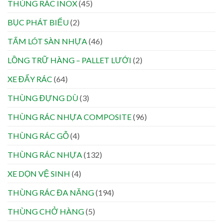
THÙNG RÁC INOX
(45)
BỤC PHÁT BIỂU
(2)
TẤM LÓT SÀN NHỰA
(46)
LỒNG TRỮ HÀNG – PALLET LƯỚI
(2)
XE ĐẨY RÁC
(64)
THÙNG ĐỰNG DÙ
(3)
THÙNG RÁC NHỰA COMPOSITE
(96)
THÙNG RÁC GỖ
(4)
THÙNG RÁC NHỰA
(132)
XE DỌN VỆ SINH
(4)
THÙNG RÁC ĐA NĂNG
(194)
THÙNG CHỞ HÀNG
(5)