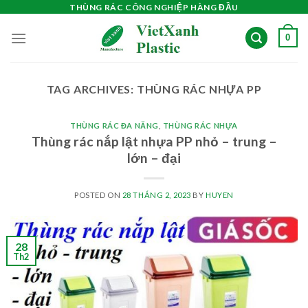
Skip
THÙNG RÁC CÔNG NGHIỆP HÀNG ĐẦU
to
0
content
TAG ARCHIVES:
THÙNG RÁC NHỰA PP
THÙNG RÁC ĐA NĂNG
,
THÙNG RÁC NHỰA
Thùng rác nắp lật nhựa PP nhỏ – trung –
lớn – đại
POSTED ON
28 THÁNG 2, 2023
BY
HUYEN
28
Th2