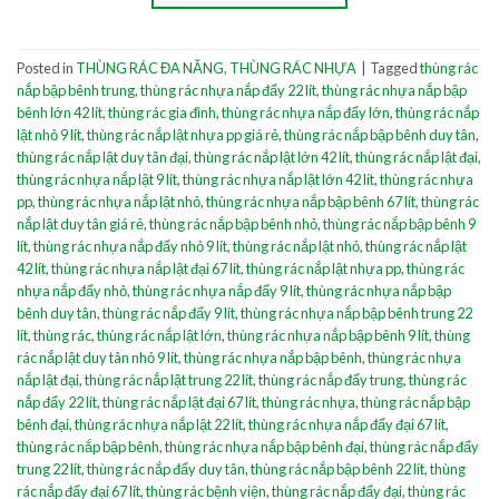
Posted in
THÙNG RÁC ĐA NĂNG
,
THÙNG RÁC NHỰA
|
Tagged
thùng rác
nắp bập bênh trung
,
thùng rác nhựa nắp đẩy 22 lít
,
thùng rác nhựa nắp bập
bênh lớn 42 lít
,
thùng rác gia đình
,
thùng rác nhựa nắp đẩy lớn
,
thùng rác nắp
lật nhỏ 9 lít
,
thùng rác nắp lật nhựa pp giá rẻ
,
thùng rác nắp bập bênh duy tân
,
thùng rác nắp lật duy tân đại
,
thùng rác nắp lật lớn 42 lít
,
thùng rác nắp lật đại
,
thùng rác nhựa nắp lật 9 lít
,
thùng rác nhựa nắp lật lớn 42 lít
,
thùng rác nhựa
pp
,
thùng rác nhựa nắp lật nhỏ
,
thùng rác nhựa nắp bập bênh 67 lít
,
thùng rác
nắp lật duy tân giá rẻ
,
thùng rác nắp bập bênh nhỏ
,
thùng rác nắp bập bênh 9
lít
,
thùng rác nhựa nắp đẩy nhỏ 9 lít
,
thùng rác nắp lật nhỏ
,
thùng rác nắp lật
42 lít
,
thùng rác nhựa nắp lật đại 67 lít
,
thùng rác nắp lật nhựa pp
,
thùng rác
nhựa nắp đẩy nhỏ
,
thùng rác nhựa nắp đẩy 9 lít
,
thùng rác nhựa nắp bập
bênh duy tân
,
thùng rác nắp đẩy 9 lít
,
thùng rác nhựa nắp bập bênh trung 22
lít
,
thùng rác
,
thùng rác nắp lật lớn
,
thùng rác nhựa nắp bập bênh 9 lít
,
thùng
rác nắp lật duy tân nhỏ 9 lít
,
thùng rác nhựa nắp bập bênh
,
thùng rác nhựa
nắp lật đại
,
thùng rác nắp lật trung 22 lít
,
thùng rác nắp đẩy trung
,
thùng rác
nắp đẩy 22 lít
,
thùng rác nắp lật đại 67 lít
,
thùng rác nhựa
,
thùng rác nắp bập
bênh đại
,
thùng rác nhựa nắp lật 22 lít
,
thùng rác nhựa nắp đẩy đại 67 lít
,
thùng rác nắp bập bênh
,
thùng rác nhựa nắp bập bênh đại
,
thùng rác nắp đẩy
trung 22 lít
,
thùng rác nắp đẩy duy tân
,
thùng rác nắp bập bênh 22 lít
,
thùng
rác nắp đẩy đại 67 lít
,
thùng rác bệnh viện
,
thùng rác nắp đẩy đại
,
thùng rác