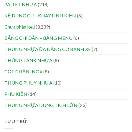
PALLET NHỰA
(218)
KỆ DỤNG CỤ – KHAY LINH KIỆN
(6)
Chưa phân loại
(3.239)
BẢNG CHỈ DẪN – BẢNG MENU
(6)
THÙNG NHỰA ĐA NĂNG CÓ BÁNH XE
(7)
THÙNG TANK NHỰA
(8)
CỘT CHẮN INOX
(8)
THÙNG PHUY NHỰA
(10)
PHỤ KIỆN
(14)
THÙNG NHỰA DUNG TÍCH LỚN
(23)
LƯU TRỮ