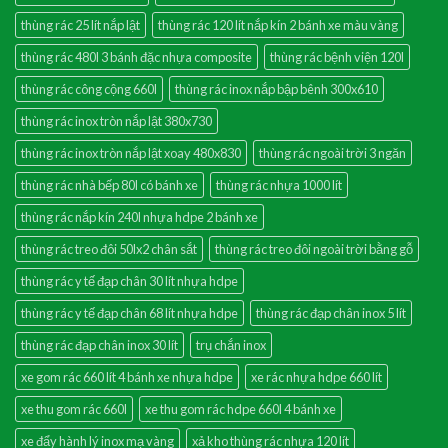
thùng rác 25 lít nắp lật
thùng rác 120 lít nắp kín 2 bánh xe màu vàng
thùng rác 480l 3 bánh đặc nhựa composite
thùng rác bệnh viện 120l
thùng rác công cộng 660l
thùng rác inox nắp bập bênh 300x610
thùng rác inox tròn nắp lật 380x730
thùng rác inox tròn nắp lật xoay 480x830
thùng rác ngoài trời 3 ngăn
thùng rác nhà bếp 80l có bánh xe
thùng rác nhựa 1000 lít
thùng rác nắp kín 240l nhựa hdpe 2 bánh xe
thùng rác treo đôi 50lx2 chân sắt
thùng rác treo đôi ngoài trời bằng gỗ
thùng rác y tế đạp chân 30 lít nhựa hdpe
thùng rác y tế đạp chân 68 lít nhựa hdpe
thùng rác đạp chân inox 5 lít
thùng rác đạp chân inox 30 lít
trụ chắn inox
xe gom rác 660 lít 4 bánh xe nhựa hdpe
xe rác nhựa hdpe 660 lít
xe thu gom rác 660l
xe thu gom rác hdpe 660l 4 bánh xe
xe đẩy hành lý inox mạ vàng
xả kho thùng rác nhựa 120 lít