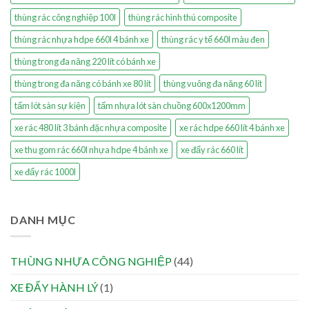
thùng rác công nghiệp 100l
thùng rác hình thú composite
thùng rác nhựa hdpe 660l 4 bánh xe
thùng rác y tế 660l màu đen
thùng trong đa năng 220 lít có bánh xe
thùng trong đa năng có bánh xe 80 lít
thùng vuông đa năng 60 lít
tấm lót sàn sự kiện
tấm nhựa lót sàn chuồng 600x1200mm
xe rác 480 lít 3 bánh đặc nhựa composite
xe rác hdpe 660 lít 4 bánh xe
xe thu gom rác 660l nhựa hdpe 4 bánh xe
xe đẩy rác 660 lít
xe đẩy rác 1000l
DANH MỤC
THÙNG NHỰA CÔNG NGHIỆP
(44)
XE ĐẨY HÀNH LÝ
(1)