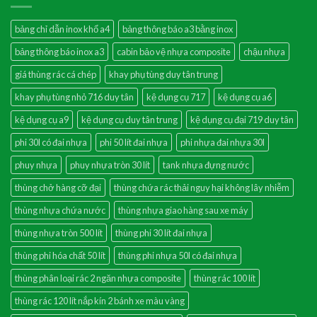
bảng chỉ dẫn inox khổ a4
bảng thông báo a3 bằng inox
bảng thông báo inox a3
cabin bảo vệ nhựa composite
chậu nhựa
giá thùng rác cá chép
khay phụ tùng duy tân trung
khay phụ tùng nhỏ 716 duy tân
kệ dụng cụ 717
kệ dụng cụ a6
kệ dụng cụ a9
kệ dụng cụ duy tân trung
kệ dụng cụ đại 719 duy tân
phi 30l có đai nhựa
phi 50 lít đai nhựa
phi nhựa đai nhựa 30l
phuy nhựa
phuy nhựa tròn 30 lít
tank nhựa đựng nước
thùng chở hàng cỡ đại
thùng chứa rác thải nguy hại không lây nhiễm
thùng nhựa chứa nước
thùng nhựa giao hàng sau xe máy
thùng nhựa tròn 500 lít
thùng phi 30 lít đai nhựa
thùng phi hóa chất 50 lít
thùng phi nhựa 50l có đai nhựa
thùng phân loại rác 2 ngăn nhựa composite
thùng rác 100 lít
thùng rác 120 lít nắp kín 2 bánh xe màu vàng