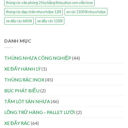
thùng rác văn phòng 2 lớp bằng thép phun sơn viền inox
thùng rác đạp chân nhựa hdpe 120l
xe rác 1100 lít nhựa hdpe
xe đẩy rác 660 lít
xe đẩy rác 1100l
DANH MỤC
THÙNG NHỰA CÔNG NGHIỆP
(44)
XE ĐẨY HÀNH LÝ
(1)
THÙNG RÁC INOX
(45)
BỤC PHÁT BIỂU
(2)
TẤM LÓT SÀN NHỰA
(46)
LỒNG TRỮ HÀNG – PALLET LƯỚI
(2)
XE ĐẨY RÁC
(64)