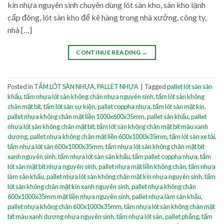
kín nhựa nguyên sinh chuyên dùng lót sàn kho, sàn kho lạnh
cấp đông, lót sàn kho để kê hàng trong nhà xưởng, công ty,
nhà […]
CONTINUE READING
→
Posted in
TẤM LÓT SÀN NHỰA
,
PALLET NHỰA
|
Tagged
pallet lót sàn sân
khấu
,
tấm nhựa lót sàn không chân nhựa nguyên sinh
,
tấm lót sàn không
chân mặt bít
,
tấm lót sàn sự kiện
,
pallet coppha nhựa
,
tấm lót sàn mặt kín
,
pallet nhựa không chân mặt liền 1000x600x35mm
,
pallet sân khấu
,
pallet
nhựa lót sàn không chân mặt bít
,
tấm lót sàn không chân mặt bít màu xanh
dương
,
pallet nhựa không chân mặt liền 600x1000x35mm
,
tấm lót sàn xe tải
,
tấm nhựa lót sàn 600x1000x35mm
,
tấm nhựa lót sàn không chân mặt bít
xanh nguyên sinh
,
tấm nhựa lót sàn sân khấu
,
tấm pallet coppha nhựa
,
tấm
lót sàn mặt bít nhựa nguyên sinh
,
pallet nhựa mặt liền không chân
,
tấm nhựa
làm sân khấu
,
pallet nhựa lót sàn không chân mặt kín nhựa nguyên sinh
,
tấm
lót sàn không chân mặt kín xanh nguyên sinh
,
pallet nhựa không chân
600x1000x35mm mặt liền nhựa nguyên sinh
,
pallet nhựa làm sân khấu
,
pallet nhựa không chân 600x1000x35mm
,
tấm nhựa lót sàn không chân mặt
bít màu xanh dương nhựa nguyên sinh
,
tấm nhựa lót sàn
,
pallet phẳng
,
tấm