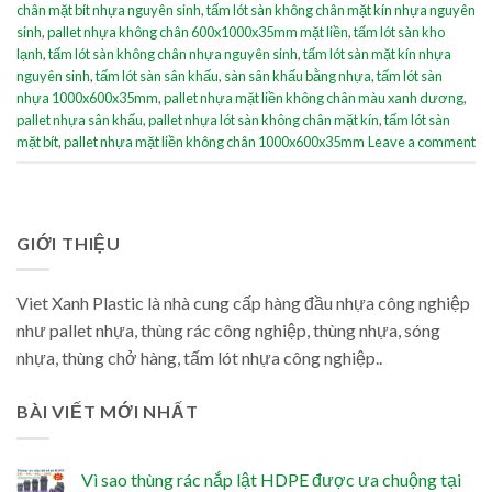
chân mặt bít nhựa nguyên sinh
,
tấm lót sàn không chân mặt kín nhựa nguyên
sinh
,
pallet nhựa không chân 600x1000x35mm mặt liền
,
tấm lót sàn kho
lạnh
,
tấm lót sàn không chân nhựa nguyên sinh
,
tấm lót sàn mặt kín nhựa
nguyên sinh
,
tấm lót sàn sân khấu
,
sàn sân khấu bằng nhựa
,
tấm lót sàn
nhựa 1000x600x35mm
,
pallet nhựa mặt liền không chân màu xanh dương
,
pallet nhựa sân khấu
,
pallet nhựa lót sàn không chân mặt kín
,
tấm lót sàn
mặt bít
,
pallet nhựa mặt liền không chân 1000x600x35mm
Leave a comment
GIỚI THIỆU
Viet Xanh Plastic là nhà cung cấp hàng đầu nhựa công nghiệp
như pallet nhựa, thùng rác công nghiệp, thùng nhựa, sóng
nhựa, thùng chở hàng, tấm lót nhựa công nghiệp..
BÀI VIẾT MỚI NHẤT
Vì sao thùng rác nắp lật HDPE được ưa chuộng tại