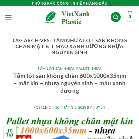
Skip
THÙNG RÁC CÔNG NGHIỆP HÀNG ĐẦU
to
0
content
TAG ARCHIVES:
TẤM NHỰA LÓT SÀN KHÔNG
CHÂN MẶT BÍT MÀU XANH DƯƠNG NHỰA
NGUYÊN SINH
TẤM LÓT SÀN NHỰA
,
PALLET NHỰA
Tấm lót sàn không chân 600x1000x35mm
– mặt kín – nhựa nguyên sinh – màu xanh
dương
POSTED ON
10 THÁNG 3, 2023
BY
HUYEN
10
Th3