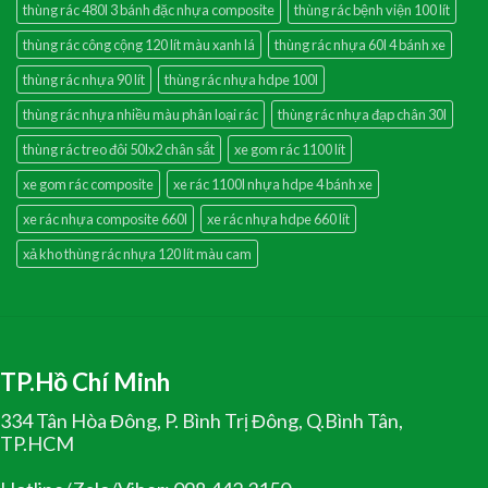
thùng rác 480l 3 bánh đặc nhựa composite
thùng rác bệnh viện 100 lít
thùng rác công cộng 120 lít màu xanh lá
thùng rác nhựa 60l 4 bánh xe
thùng rác nhựa 90 lít
thùng rác nhựa hdpe 100l
thùng rác nhựa nhiều màu phân loại rác
thùng rác nhựa đạp chân 30l
thùng rác treo đôi 50lx2 chân sắt
xe gom rác 1100 lít
xe gom rác composite
xe rác 1100l nhựa hdpe 4 bánh xe
xe rác nhựa composite 660l
xe rác nhựa hdpe 660 lít
xả kho thùng rác nhựa 120 lít màu cam
TP.Hồ Chí Minh
334 Tân Hòa Đông, P. Bình Trị Đông, Q.Bình Tân,
TP.HCM