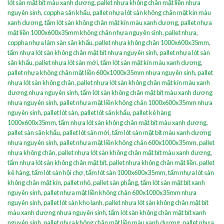
lót sàn mặt bít màu xanh dương
,
pallet nhựa không chân mặt liền nhựa
nguyên sinh
,
coppha sân khấu
,
pallet nhựa lót sàn không chân mặt kín màu
xanh dương
,
tấm lót sàn không chân mặt kín màu xanh dương
,
pallet nhựa
mặt liền 1000x600x35mm không chân nhựa nguyên sinh
,
pallet nhựa
,
coppha nhựa làm sàn sân khấu
,
pallet nhựa không chân 1000x600x35mm
,
tấm nhựa lót sàn không chân mặt bít nhựa nguyên sinh
,
pallet nhựa lót sàn
sân khấu
,
pallet nhựa lót sàn mới
,
tấm lót sàn mặt kín màu xanh dương
,
pallet nhựa không chân mặt liền 600x1000x35mm nhựa nguyên sinh
,
pallet
nhựa lót sàn không chân
,
pallet nhựa lót sàn không chân mặt kín màu xanh
dương nhựa nguyên sinh
,
tấm lót sàn không chân mặt bít màu xanh dương
nhựa nguyên sinh
,
pallet nhựa mặt liền không chân 1000x600x35mm nhựa
nguyên sinh
,
pallet lót sàn
,
pallet lót sân khấu
,
pallet kê hàng
1000x600x35mm
,
tấm nhựa lót sàn không chân mặt bít màu xanh dương
,
pallet sàn sân khấu
,
pallet lót sàn mới
,
tấm lót sàn mặt bít màu xanh dương
nhựa nguyên sinh
,
pallet nhựa mặt liền không chân 600x1000x35mm
,
pallet
nhựa không chân
,
pallet nhựa lót sàn không chân mặt bít màu xanh dương
,
tấm nhựa lót sàn không chân mặt bít
,
pallet nhựa không chân mặt liền
,
pallet
kê hàng
,
tấm lót sàn hội chợ
,
tấm lót sàn 1000x600x35mm
,
tấm nhựa lót sàn
không chân mặt kín
,
pallet nhỏ
,
pallet sàn phẳng
,
tấm lót sàn mặt bít xanh
nguyên sinh
,
pallet nhựa mặt liền không chân 600x1000x35mm nhựa
nguyên sinh
,
pallet lót sàn kho lạnh
,
pallet nhựa lót sàn không chân mặt bít
màu xanh dương nhựa nguyên sinh
,
tấm lót sàn không chân mặt bít xanh
nguyên sinh
,
pallet nhựa không chân mặt liền màu xanh dương
,
pallet nhựa