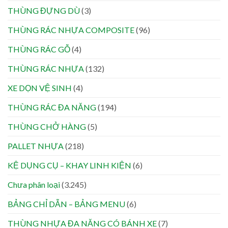
THÙNG ĐỰNG DÙ
(3)
THÙNG RÁC NHỰA COMPOSITE
(96)
THÙNG RÁC GỖ
(4)
THÙNG RÁC NHỰA
(132)
XE DỌN VỆ SINH
(4)
THÙNG RÁC ĐA NĂNG
(194)
THÙNG CHỞ HÀNG
(5)
PALLET NHỰA
(218)
KỆ DỤNG CỤ – KHAY LINH KIỆN
(6)
Chưa phân loại
(3.245)
BẢNG CHỈ DẪN – BẢNG MENU
(6)
THÙNG NHỰA ĐA NĂNG CÓ BÁNH XE
(7)