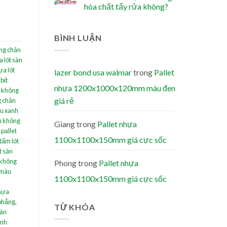
hóa chất tẩy rửa không?
BÌNH LUẬN
ông chân
a lót sàn
a lót
lazer bond usa walmar
trong
Pallet
bít
nhựa 1200x1000x120mm màu đen
n không
giá rẻ
g chân
àu xanh
àn không
Giang
trong
Pallet nhựa
,
pallet
1100x1100x150mm giá cực sốc
tấm lót
t sàn
 không
Phong
trong
Pallet nhựa
 màu
1100x1100x150mm giá cực sốc
nhựa
 phẳng
,
TỪ KHÓA
sàn
anh