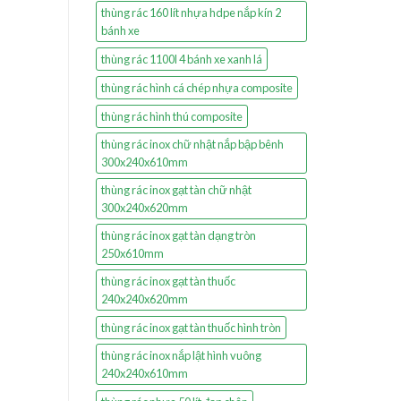
thùng rác 160 lít nhựa hdpe nắp kín 2
bánh xe
thùng rác 1100l 4 bánh xe xanh lá
thùng rác hình cá chép nhựa composite
thùng rác hình thú composite
thùng rác inox chữ nhật nắp bập bênh
300x240x610mm
thùng rác inox gạt tàn chữ nhật
300x240x620mm
thùng rác inox gạt tàn dạng tròn
250x610mm
thùng rác inox gạt tàn thuốc
240x240x620mm
thùng rác inox gạt tàn thuốc hình tròn
thùng rác inox nắp lật hình vuông
240x240x610mm