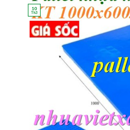
10
Th3