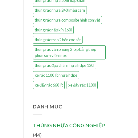
thùng rác nhựa 50 lít đạp chân
thùng rác nhựa 240l màu cam
thùng rác nhựa composite hình con vật
thùng rác nắp kín 160l
thùng rác treo 2 bên cọc sắt
thùng rác văn phòng 2 lớp bằng thép
phun sơn viền inox
thùng rác đạp chân nhựa hdpe 120l
xe rác 1100 lít nhựa hdpe
xe đẩy rác 660 lít
xe đẩy rác 1100l
DANH MỤC
THÙNG NHỰA CÔNG NGHIỆP
(44)