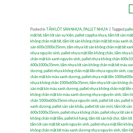
Posted in
TẤM LÓT SÀN NHỰA
,
PALLET NHỰA
|
Tagged
palle
mặt bít
,
tấm lót sàn sự kiện
,
pallet coppha nhựa
,
tấm lót sàn mặt
không chân mặt bít
,
tấm lót sàn không chân mặt bít màu xanh 
sàn 600x1000x35mm
,
tấm nhựa lót sàn không chân mặt bít xan
nhựa nguyên sinh
,
pallet nhựa mặt liền không chân
,
tấm nhựa l
chân mặt kín xanh nguyên sinh
,
pallet nhựa không chân 600x1
600x1000x35mm
,
tấm nhựa lót sàn không chân mặt bít màu x
dương
,
pallet nhựa không chân mặt liền nhựa nguyên sinh
,
cop
chân mặt kín màu xanh dương
,
pallet nhựa mặt liền 1000x60
nhựa không chân 1000x600x35mm
,
tấm nhựa lót sàn không ch
sàn mặt kín màu xanh dương
,
pallet nhựa không chân mặt li
không chân mặt kín màu xanh dương nhựa nguyên sinh
,
tấm l
chân 1000x600x35mm nhựa nguyên sinh
,
pallet lót sàn
,
pallet 
xanh dương
,
pallet sàn sân khấu
,
pallet lót sàn mới
,
tấm lót sà
600x1000x35mm
,
pallet nhựa không chân
,
pallet nhựa lót sàn
không chân mặt liền
,
pallet kê hàng
,
tấm lót sàn hội chợ
,
tấm ló
tấm lót sàn mặt bít xanh nguyên sinh
,
pallet nhựa mặt liền kh
không chân mặt bít màu xanh dương nhựa nguyên sinh
,
tấm ló