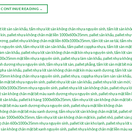
CONTINUE READING
→
t lót sàn sân khấu
,
tấm nhựa lót sàn không chân nhựa nguyên sinh
,
tấm lót sàn kh
 kín
,
pallet nhựa không chân mặt liền 1000x600x35mm
,
pallet sân khấu
,
pallet nhự
dương
,
pallet nhựa không chân mặt liền 600x1000x35mm
,
tấm lót sàn xe tải
,
tấm nhự
h nguyên sinh
,
tấm nhựa lót sàn sân khấu
,
tấm pallet coppha nhựa
,
tấm lót sàn mặt 
àm sân khấu
,
pallet nhựa lót sàn không chân mặt kín nhựa nguyên sinh
,
tấm lót sà
000x35mm mặt liền nhựa nguyên sinh
,
pallet nhựa làm sân khấu
,
pallet nhựa khôn
anh dương nhựa nguyên sinh
,
tấm nhựa lót sàn
,
pallet phẳng
,
tấm lót sàn mặt bít m
pha sân khấu
,
pallet nhựa lót sàn không chân mặt kín màu xanh dương
,
tấm lót s
0x35mm không chân nhựa nguyên sinh
,
pallet nhựa
,
coppha nhựa làm sàn sân khấu
ân mặt bít nhựa nguyên sinh
,
pallet nhựa lót sàn sân khấu
,
pallet nhựa lót sàn mới
,
ền 600x1000x35mm nhựa nguyên sinh
,
pallet nhựa lót sàn không chân
,
pallet nhựa ló
ót sàn không chân mặt bít màu xanh dương nhựa nguyên sinh
,
pallet nhựa mặt liền
lót sân khấu
,
pallet kê hàng 1000x600x35mm
,
tấm nhựa lót sàn không chân mặt bít
n mặt bít màu xanh dương nhựa nguyên sinh
,
pallet nhựa mặt liền không chân
 không chân mặt bít màu xanh dương
,
tấm nhựa lót sàn không chân mặt bít
,
pallet 
t sàn 1000x600x35mm
,
tấm nhựa lót sàn không chân mặt kín
,
pallet nhỏ
,
pallet sàn
ông chân 600x1000x35mm nhựa nguyên sinh
,
pallet lót sàn kho lạnh
,
pallet nhựa lót 
t sàn không chân mặt bít xanh nguyên sinh
,
pallet nhựa không chân mặt liền màu x