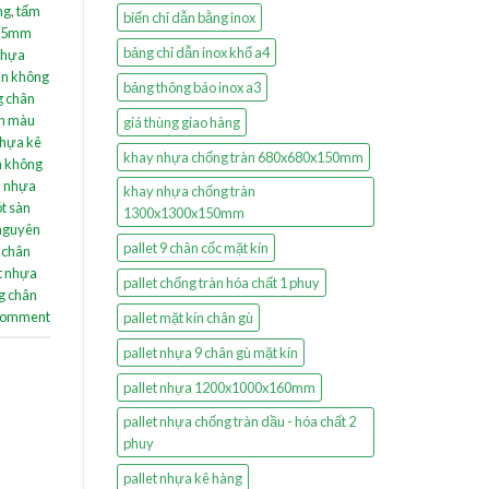
ng
,
tấm
biển chỉ dẫn bằng inox
x35mm
bảng chỉ dẫn inox khổ a4
 nhựa
àn không
bảng thông báo inox a3
g chân
ín màu
giá thùng giao hàng
nhựa kê
khay nhựa chống tràn 680x680x150mm
n không
 nhựa
khay nhựa chống tràn
ót sàn
1300x1300x150mm
 nguyên
pallet 9 chân cốc mặt kín
 chân
t nhựa
pallet chống tràn hóa chất 1 phuy
ng chân
 comment
pallet mặt kín chân gù
pallet nhựa 9 chân gù mặt kín
pallet nhựa 1200x1000x160mm
pallet nhựa chống tràn dầu - hóa chất 2
phuy
pallet nhựa kê hàng