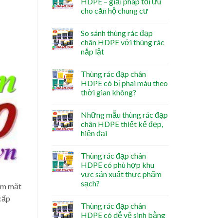
HDPE – giải pháp tối ưu
cho căn hộ chung cư
So sánh thùng rác đạp
chân HDPE với thùng rác
nắp lật
Thùng rác đạp chân
HDPE có bị phai màu theo
thời gian không?
Những mẫu thùng rác đạp
chân HDPE thiết kế đẹp,
hiện đại
Thùng rác đạp chân
HDPE có phù hợp khu
vực sản xuất thực phẩm
sạch?
mm mặt
cấp
Thùng rác đạp chân
HDPE có dễ vệ sinh bằng