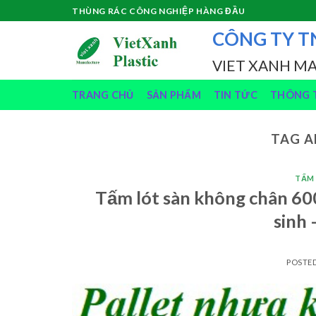
Skip
THÙNG RÁC CÔNG NGHIỆP HÀNG ĐẦU
to
CÔNG TY T
content
VIET XANH M
TRANG CHỦ
SẢN PHẨM
TIN TỨC
THÔNG T
TAG A
TẤM
Tấm lót sàn không chân 6
sinh
POSTE