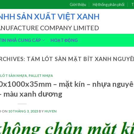
Giới thiệu
Hệ thống phân phối
T
NHH SẢN XUẤT VIỆT XANH
ANUFACTURE COMPANY LIMITED
IN NHÀ CUNG CẤP
HOẠT ĐỘNG
RCHIVES:
TẤM LÓT SÀN MẶT BÍT XANH NGUYÊ
 LÓT SÀN NHỰA
,
PALLET NHỰA
00x1000x35mm – mặt kín – nhựa nguy
 – màu xanh dương
D ON
10 THÁNG 3, 2023
BY
HUYEN