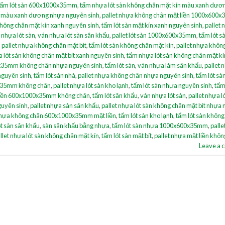
tấm lót sàn 600x1000x35mm
,
tấm nhựa lót sàn không chân mặt kín màu xanh dươ
ín màu xanh dương nhựa nguyên sinh
,
pallet nhựa không chân mặt liền 1000x600
 không chân mặt kín xanh nguyên sinh
,
tấm lót sàn mặt kín xanh nguyên sinh
,
pallet
t nhựa lót sàn
,
ván nhựa lót sàn sân khấu
,
pallet lót sàn 1000x600x35mm
,
tấm lót s
,
pallet nhựa không chân mặt bít
,
tấm lót sàn không chân mặt kín
,
pallet nhựa khôn
a lót sàn không chân mặt bít xanh nguyên sinh
,
tấm nhựa lót sàn không chân mặt k
0x35mm không chân nhựa nguyên sinh
,
tấm lót sàn
,
ván nhựa làm sân khấu
,
pallet 
nguyên sinh
,
tấm lót sàn nhà
,
pallet nhựa không chân nhựa nguyên sinh
,
tấm lót sà
0x35mm không chân
,
pallet nhựa lót sàn kho lạnh
,
tấm lót sàn nhựa nguyên sinh
,
tấm
 liền 600x1000x35mm không chân
,
tấm lót sân khấu
,
ván nhựa lót sàn
,
pallet nhựa l
guyên sinh
,
pallet nhựa sàn sân khấu
,
pallet nhựa lót sàn không chân mặt bít nhựa
nhựa không chân 600x1000x35mm mặt liền
,
tấm lót sàn kho lạnh
,
tấm lót sàn không
ót sàn sân khấu
,
sàn sân khấu bằng nhựa
,
tấm lót sàn nhựa 1000x600x35mm
,
palle
llet nhựa lót sàn không chân mặt kín
,
tấm lót sàn mặt bít
,
pallet nhựa mặt liền khô
Leave a