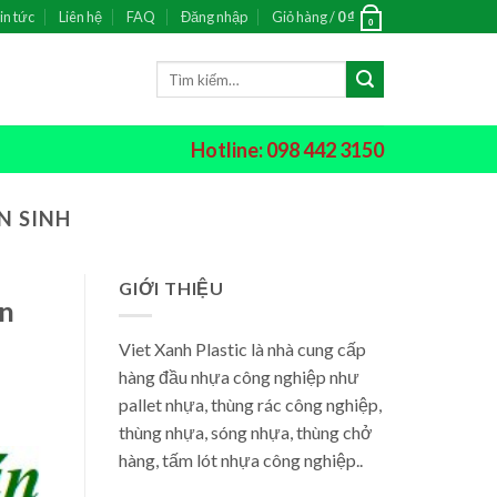
in tức
Liên hệ
FAQ
Đăng nhập
Giỏ hàng /
0
₫
0
Tìm
kiếm:
Hotline: 098 442 3150
N SINH
GIỚI THIỆU
ên
Viet Xanh Plastic là nhà cung cấp
hàng đầu nhựa công nghiệp như
pallet nhựa, thùng rác công nghiệp,
thùng nhựa, sóng nhựa, thùng chở
hàng, tấm lót nhựa công nghiệp..