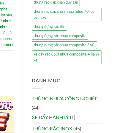
thùng rác đạp chân duy tân
iền
oppha
thùng rác đạp chân nhựa hdpe 70l có
 lót sàn
,
bánh xe
et nhựa
thùng đựng rác 85l
 nhựa
m lót sàn
thùng đựng rác nhựa composite
coppha
comment
thùng đựng rác nhựa composite 660l
xe đẩy rác 660l nhựa composite 4 bánh
xe
DANH MỤC
THÙNG NHỰA CÔNG NGHIỆP
(44)
XE ĐẨY HÀNH LÝ
(1)
THÙNG RÁC INOX
(45)