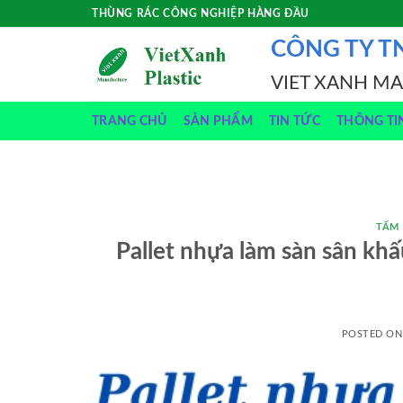
Skip
THÙNG RÁC CÔNG NGHIỆP HÀNG ĐẦU
to
CÔNG TY T
content
VIET XANH M
TRANG CHỦ
SẢN PHẨM
TIN TỨC
THÔNG TI
TẤM
Pallet nhựa làm sàn sân k
POSTED O