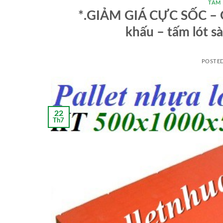
TẤM
*.GIẢM GIÁ CỰC SỐC – GI
khấu – tấm lót s
POSTE
22
Th7