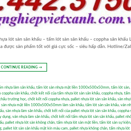
a lót sàn sân khấu – tấm lót sàn sân khấu – coppha sân khấu L
a được sản phẩm tốt với giá cực sốc – siêu hấp dẫn. Hotline/Za
CONTINUE READING
→
ấm nhựa làm sân khấu
,
tấm lót sàn nhựa mặt liền 1000x500x50mm
,
tấm lót sàn
,
 coppha sân khấu
,
chốt kết nối của tấm nhựa lót sàn sân khấu
,
coppha nhựa
,
tấm 
 khấu trường học
,
chốt kết nối coppha nhựa
,
pallet nhựa lót sàn sân khấu
,
sàn nhự
t sàn nhựa mặt liền 1000x500x50mm làm sân khấu
,
tấm lót sàn sân khấu
,
ván nh
hấu
,
sàn nhựa làm sân khấu
,
chốt kết nối của pallet nhựa lót sàn sân khấu
,
coppha 
ây dụng
,
ván nhựa làm sân khấu
,
chốt kết nối tấm nhựa lót sàn sân khấu
,
pallet nh
hấu
,
pallet nhựa lót sàn không chân
,
tấm nhựa lót sàn mặt liền
,
tấm lót sàn sự kiện
g
,
pallet lót sàn sân khấu mặt kín màu cam
,
pallet nhựa không chân
,
tấm nhựa lót