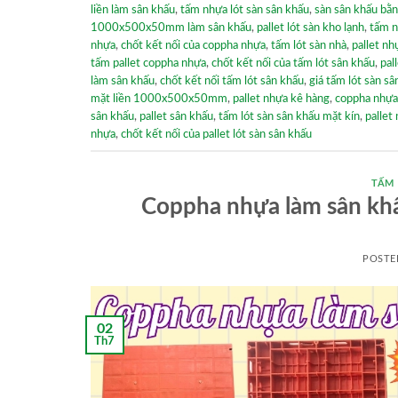
liền làm sân khấu
,
tấm nhựa lót sàn sân khấu
,
sàn sân khấu bằ
1000x500x50mm làm sân khấu
,
pallet lót sàn kho lạnh
,
tấm n
nhựa
,
chốt kết nối của coppha nhựa
,
tấm lót sàn nhà
,
pallet nh
tấm pallet coppha nhựa
,
chốt kết nối của tấm lót sân khấu
,
pal
làm sân khấu
,
chốt kết nối tấm lót sân khấu
,
giá tấm lót sàn sâ
mặt liền 1000x500x50mm
,
pallet nhựa kê hàng
,
coppha nhựa
sân khấu
,
pallet sân khấu
,
tấm lót sàn sân khấu mặt kín
,
pallet
nhựa
,
chốt kết nối của pallet lót sàn sân khấu
TẤM
Coppha nhựa làm sân k
POSTE
02
Th7