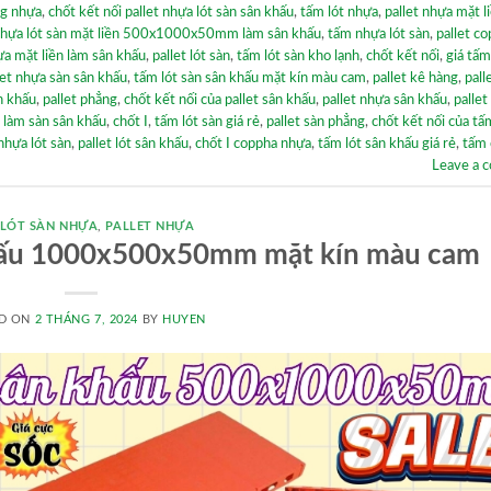
ng nhựa
,
chốt kết nối pallet nhựa lót sàn sân khấu
,
tấm lót nhựa
,
pallet nhựa mặt l
hựa lót sàn mặt liền 500x1000x50mm làm sân khấu
,
tấm nhựa lót sàn
,
pallet c
ựa mặt liền làm sân khấu
,
pallet lót sàn
,
tấm lót sàn kho lạnh
,
chốt kết nối
,
giá tấm
let nhựa sàn sân khấu
,
tấm lót sàn sân khấu mặt kín màu cam
,
pallet kê hàng
,
pall
n khấu
,
pallet phẳng
,
chốt kết nối của pallet sân khấu
,
pallet nhựa sân khấu
,
pallet
 làm sàn sân khấu
,
chốt I
,
tấm lót sàn giá rẻ
,
pallet sàn phẳng
,
chốt kết nối của tấ
 nhựa lót sàn
,
pallet lót sân khấu
,
chốt I coppha nhựa
,
tấm lót sân khấu giá rẻ
,
tấm 
Leave a 
 LÓT SÀN NHỰA
,
PALLET NHỰA
hấu 1000x500x50mm mặt kín màu cam
D ON
2 THÁNG 7, 2024
BY
HUYEN