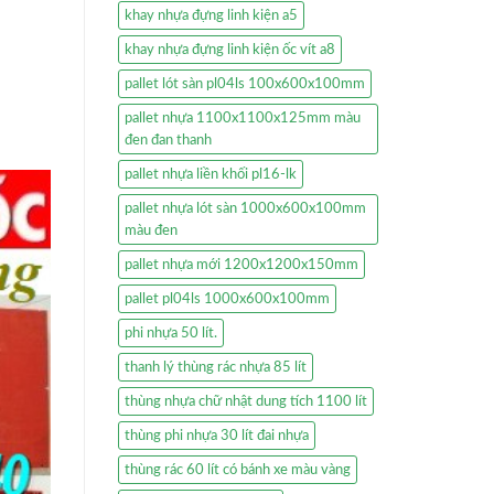
khay nhựa đựng linh kiện a5
khay nhựa đựng linh kiện ốc vít a8
pallet lót sàn pl04ls 100x600x100mm
pallet nhựa 1100x1100x125mm màu
đen đan thanh
pallet nhựa liền khối pl16-lk
pallet nhựa lót sàn 1000x600x100mm
màu đen
pallet nhựa mới 1200x1200x150mm
pallet pl04ls 1000x600x100mm
phi nhựa 50 lít.
thanh lý thùng rác nhựa 85 lít
thùng nhựa chữ nhật dung tích 1100 lít
thùng phi nhựa 30 lít đai nhựa
thùng rác 60 lít có bánh xe màu vàng