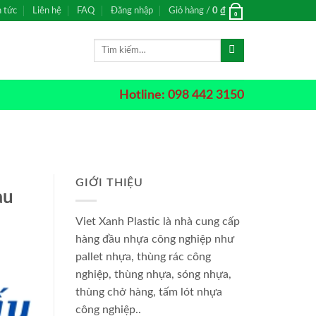
n tức
Liên hệ
FAQ
Đăng nhập
Giỏ hàng /
0
₫
0
Tìm
kiếm:
Hotline: 098 442 3150
GIỚI THIỆU
àu
Viet Xanh Plastic là nhà cung cấp
hàng đầu nhựa công nghiệp như
pallet nhựa, thùng rác công
nghiệp, thùng nhựa, sóng nhựa,
thùng chở hàng, tấm lót nhựa
công nghiệp..