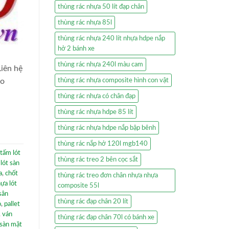
thùng rác nhựa 50 lít đạp chân
thùng rác nhựa 85l
thùng rác nhựa 240 lít nhựa hdpe nắp
hở 2 bánh xe
thùng rác nhựa 240l màu cam
iên hệ
thùng rác nhựa composite hình con vật
lo
thùng rác nhựa có chân đạp
thùng rác nhựa hdpe 85 lít
thùng rác nhựa hdpe nắp bập bênh
thùng rác nắp hở 120l mgb140
tấm lót
thùng rác treo 2 bên cọc sắt
lót sàn
a
,
chốt
thùng rác treo đơn chân nhựa nhựa
ựa lót
composite 55l
sân
thùng rác đạp chân 20 lít
ỏ
,
pallet
,
ván
thùng rác đạp chân 70l có bánh xe
 sàn mặt