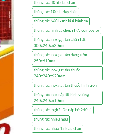
thùng rác 80 lít đạp chân
thùng rác 100 lít đạp chân
thùng rác 660l xanh lá 4 bánh xe
thùng rác hình cá chép nhựa composite
thùng rác inox gạt tàn chữ nhật
300x240x620mm
thùng rác inox gạt tàn dạng tròn
250x610mm
thùng rác inox gạt tàn thuốc
240x240x620mm
thùng rác inox gạt tàn thuốc hình tròn
thùng rác inox nắp lật hình vuông
240x240x610mm
thùng rác mgb240n nắp hở 240 lít
thùng rác nhiều màu
thùng rác nhựa 45l đạp chân