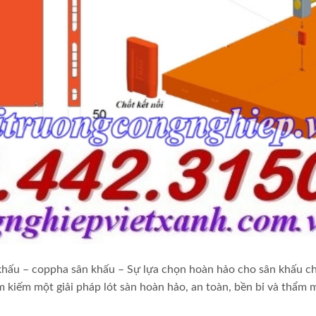
ân khấu – coppha sân khấu – Sự lựa chọn hoàn hảo cho sân khấu c
ìm kiếm một giải pháp lót sàn hoàn hảo, an toàn, bền bỉ và thẩm 