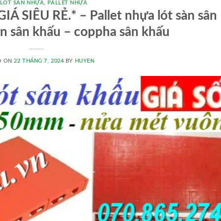
 LÓT SÀN NHỰA
,
PALLET NHỰA
Á SIÊU RẺ.* – Pallet nhựa lót sàn sân
àn sân khấu – coppha sân khấu
D ON
22 THÁNG 7, 2024
BY
HUYEN