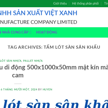
Giới thiệu
Hệ thống phân phối
Ti
NHH SẢN XUẤT VIỆT XANH
ANUFACTURE COMPANY LIMITED
N NHÀ CUNG CẤP
HOẠT ĐỘNG
TAG ARCHIVES:
TẤM LÓT SÀN SÂN KHẤU
 LÓT SÀN NHỰA
,
PALLET NHỰA
hấu di động 500x1000x50mm mặt kín m
cam
N
6 THÁNG MƯỜI MỘT, 2024
BY
HUYEN