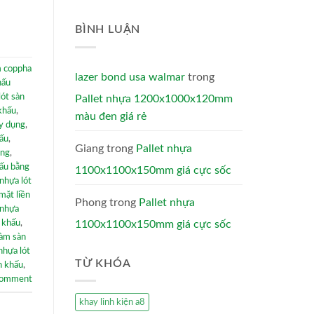
BÌNH LUẬN
 coppha
lazer bond usa walmar
trong
hấu
lót sàn
Pallet nhựa 1200x1000x120mm
 khấu
,
màu đen giá rẻ
ây dụng
,
hấu
,
Giang
trong
Pallet nhựa
àng
,
hấu bằng
1100x1100x150mm giá cực sốc
nhựa lót
mặt liền
Phong
trong
Pallet nhựa
 nhựa
1100x1100x150mm giá cực sốc
n khấu
,
làm sàn
 nhựa lót
TỪ KHÓA
n khấu
,
comment
khay linh kiện a8