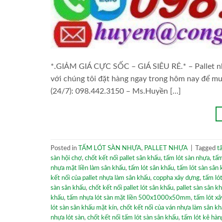
*.GIẢM GIÁ CỰC SỐC – GIÁ SIÊU RẺ.* – Pallet nhự
với chúng tôi đặt hàng ngay trong hôm nay để mu
(24/7): 098.442.3150 – Ms.Huyền […]
Posted in
TẤM LÓT SÀN NHỰA
,
PALLET NHỰA
|
Tagged
t
sàn hội chợ
,
chốt kết nối pallet sân khấu
,
tấm lót sàn nhựa
,
tấm
nhựa mặt liền làm sân khấu
,
tấm lót sân khấu
,
tấm lót sàn sân
kết nối của pallet nhựa làm sân khấu
,
coppha xây dựng
,
tấm ló
sàn sân khấu
,
chốt kết nối pallet lót sân khấu
,
pallet sàn sân k
khấu
,
tấm nhựa lót sàn mặt liền 500x1000x50mm
,
tấm lót x
lót sàn sân khấu mặt kín
,
chốt kết nối của ván nhựa làm sân k
nhựa lót sàn
,
chốt kết nối tấm lót sàn sân khấu
,
tấm lót kê hàn