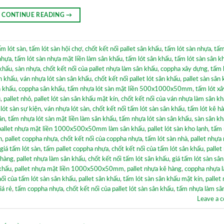
CONTINUE READING
→
ấm lót sàn
,
tấm lót sàn hội chợ
,
chốt kết nối pallet sân khấu
,
tấm lót sàn nhựa
,
tấm
nhựa
,
tấm lót sàn nhựa mặt liền làm sân khấu
,
tấm lót sân khấu
,
tấm lót sàn sân k
 khấu
,
sàn nhựa
,
chốt kết nối của pallet nhựa làm sân khấu
,
coppha xây dựng
,
tấm 
n khấu
,
ván nhựa lót sàn sân khấu
,
chốt kết nối pallet lót sân khấu
,
pallet sàn sân
n khấu
,
coppha sân khấu
,
tấm nhựa lót sàn mặt liền 500x1000x50mm
,
tấm lót x
u
,
pallet nhỏ
,
pallet lót sàn sân khấu mặt kín
,
chốt kết nối của ván nhựa làm sân k
lót sàn sự kiện
,
ván nhựa lót sàn
,
chốt kết nối tấm lót sàn sân khấu
,
tấm lót kê h
ân
,
tấm nhựa lót sàn mặt liền làm sân khấu
,
tấm nhựa lót sàn sân khấu
,
sàn sân k
pallet nhựa mặt liền 1000x500x50mm làm sân khấu
,
pallet lót sàn kho lạnh
,
tấm 
n
,
pallet coppha nhựa
,
chốt kết nối của coppha nhựa
,
tấm lót sàn nhà
,
pallet nhựa 
giá tấm lót sàn
,
tấm pallet coppha nhựa
,
chốt kết nối của tấm lót sân khấu
,
pallet
 hàng
,
pallet nhựa làm sân khấu
,
chốt kết nối tấm lót sân khấu
,
giá tấm lót sàn sâ
 khấu
,
pallet nhựa mặt liền 1000x500x50mm
,
pallet nhựa kê hàng
,
coppha nhựa 
nối của tấm lót sàn sân khấu
,
pallet sân khấu
,
tấm lót sàn sân khấu mặt kín
,
pallet
iá rẻ
,
tấm coppha nhựa
,
chốt kết nối của pallet lót sàn sân khấu
,
tấm nhựa làm sâ
Leave a 