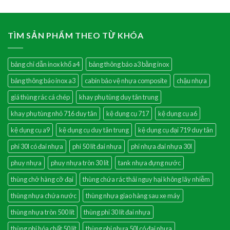
TÌM SẢN PHẨM THEO TỪ KHÓA
bảng chỉ dẫn inox khổ a4
bảng thông báo a3 bằng inox
bảng thông báo inox a3
cabin bảo vệ nhựa composite
chậu nhựa
giá thùng rác cá chép
khay phụ tùng duy tân trung
khay phụ tùng nhỏ 716 duy tân
kệ dụng cụ 717
kệ dụng cụ a6
kệ dụng cụ a9
kệ dụng cụ duy tân trung
kệ dụng cụ đại 719 duy tân
phi 30l có đai nhựa
phi 50 lít đai nhựa
phi nhựa đai nhựa 30l
phuy nhựa
phuy nhựa tròn 30 lít
tank nhựa đựng nước
thùng chở hàng cỡ đại
thùng chứa rác thải nguy hại không lây nhiễm
thùng nhựa chứa nước
thùng nhựa giao hàng sau xe máy
thùng nhựa tròn 500 lít
thùng phi 30 lít đai nhựa
thùng phi hóa chất 50 lít
thùng phi nhựa 50l có đai nhựa