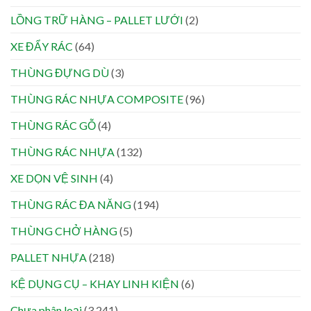
LỒNG TRỮ HÀNG – PALLET LƯỚI
(2)
XE ĐẨY RÁC
(64)
THÙNG ĐỰNG DÙ
(3)
THÙNG RÁC NHỰA COMPOSITE
(96)
THÙNG RÁC GỖ
(4)
THÙNG RÁC NHỰA
(132)
XE DỌN VỆ SINH
(4)
THÙNG RÁC ĐA NĂNG
(194)
THÙNG CHỞ HÀNG
(5)
PALLET NHỰA
(218)
KỆ DỤNG CỤ – KHAY LINH KIỆN
(6)
Chưa phân loại
(3.241)