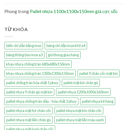
Phong
trong
Pallet nhựa 1100x1100x150mm giá cực sốc
TỪ KHÓA
biển chỉ dẫn bằng inox
bảng chỉ dẫn inox khổ a4
bảng thông báo inox a3
giá thùng giao hàng
khay nhựa chống tràn 680x680x150mm
khay nhựa chống tràn 1300x1300x150mm
pallet 9 chân cốc mặt kín
pallet chống tràn hóa chất 1 phuy
pallet mặt kín chân gù
pallet nhựa 9 chân gù mặt kín
pallet nhựa 1200x1000x160mm
pallet nhựa chống tràn dầu - hóa chất 2 phuy
pallet nhựa kê hàng
pallet nhựa mặt hở chân cốc
pallet nhựa mặt kín chân cốc
pallet nhựa mặt liền chân gù
pallet nhựa mặt liền màu xanh
pallet nhựa mặt lưới chân cốc