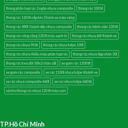
thùng phân loại rác 2 ngăn nhựa composite
thùng rác 100 lít
thùng rác 120 lít nắp kín 2 bánh xe màu vàng
thùng rác 480l 3 bánh đặc nhựa composite
thùng rác bệnh viện 100 lít
thùng rác công cộng 120 lít màu xanh lá
thùng rác nhựa 60l 4 bánh xe
thùng rác nhựa 90 lít
thùng rác nhựa hdpe 100l
thùng rác nhựa nhiều màu phân loại rác
thùng rác nhựa đạp chân 30l
thùng rác treo đôi 50lx2 chân sắt
xe gom rác 1100 lít
xe gom rác composite
xe rác 1100l nhựa hdpe 4 bánh xe
xe rác nhựa composite 660l
xe rác nhựa hdpe 660 lít
xả kho thùng rác nhựa 120 lít màu cam
TP.Hồ Chí Minh