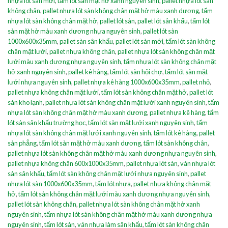
nhựa lót sàn mới
,
tấm lót sàn mặt hở xanh nguyên sinh
,
pallet nhựa lót sàn
không chân
,
pallet nhựa lót sàn không chân mặt hở màu xanh dương
,
tấm
nhựa lót sàn không chân mặt hở
,
pallet lót sàn
,
pallet lót sân khấu
,
tấm lót
sàn mặt hở màu xanh dương nhựa nguyên sinh
,
pallet lót sàn
1000x600x35mm
,
pallet sàn sân khấu
,
pallet lót sàn mới
,
tấm lót sàn không
chân mặt lưới
,
pallet nhựa không chân
,
pallet nhựa lót sàn không chân mặt
lưới màu xanh dương nhựa nguyên sinh
,
tấm nhựa lót sàn không chân mặt
hở xanh nguyên sinh
,
pallet kê hàng
,
tấm lót sàn hội chợ
,
tấm lót sàn mặt
lưới nhựa nguyên sinh
,
pallet nhựa kê hàng 1000x600x35mm
,
pallet nhỏ
,
pallet nhựa không chân mặt lưới
,
tấm lót sàn không chân mặt hở
,
pallet lót
sàn kho lạnh
,
pallet nhựa lót sàn không chân mặt lưới xanh nguyên sinh
,
tấm
nhựa lót sàn không chân mặt hở màu xanh dương
,
pallet nhựa kê hàng
,
tấm
lót sàn sân khấu trường học
,
tấm lót sàn mặt lưới xanh nguyên sinh
,
tấm
nhựa lót sàn không chân mặt lưới xanh nguyên sinh
,
tấm lót kê hàng
,
pallet
sàn phẳng
,
tấm lót sàn mặt hở màu xanh dương
,
tấm lót sàn không chân
,
pallet nhựa lót sàn không chân mặt hở màu xanh dương nhựa nguyên sinh
,
pallet nhựa không chân 600x1000x35mm
,
pallet nhựa lót sàn
,
ván nhựa lót
sàn sân khấu
,
tấm lót sàn không chân mặt lưới nhựa nguyên sinh
,
pallet
nhựa lót sàn 1000x600x35mm
,
tấm lót nhựa
,
pallet nhựa không chân mặt
hở
,
tấm lót sàn không chân mặt lưới màu xanh dương nhựa nguyên sinh
,
pallet lót sàn không chân
,
pallet nhựa lót sàn không chân mặt hở xanh
nguyên sinh
,
tấm nhựa lót sàn không chân mặt hở màu xanh dương nhựa
nguyên sinh
,
tấm lót sàn
,
ván nhựa làm sân khấu
,
tấm lót sàn không chân