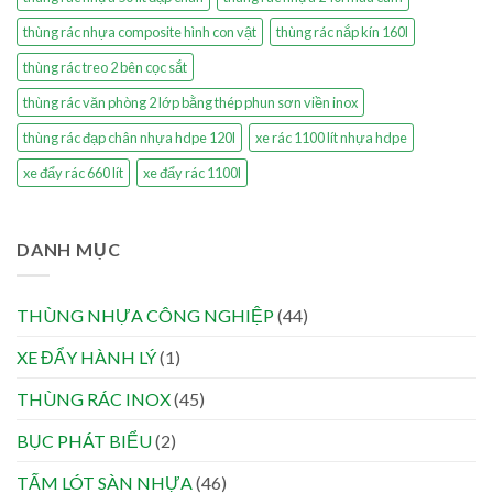
thùng rác nhựa composite hình con vật
thùng rác nắp kín 160l
thùng rác treo 2 bên cọc sắt
thùng rác văn phòng 2 lớp bằng thép phun sơn viền inox
thùng rác đạp chân nhựa hdpe 120l
xe rác 1100 lít nhựa hdpe
xe đẩy rác 660 lít
xe đẩy rác 1100l
DANH MỤC
THÙNG NHỰA CÔNG NGHIỆP
(44)
XE ĐẨY HÀNH LÝ
(1)
THÙNG RÁC INOX
(45)
BỤC PHÁT BIỂU
(2)
TẤM LÓT SÀN NHỰA
(46)