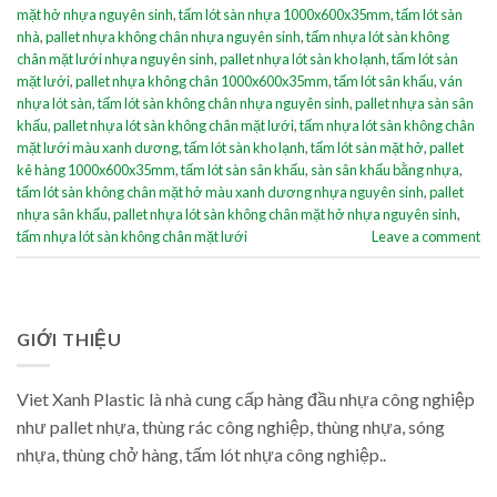
mặt hở nhựa nguyên sinh
,
tấm lót sàn nhựa 1000x600x35mm
,
tấm lót sàn
nhà
,
pallet nhựa không chân nhựa nguyên sinh
,
tấm nhựa lót sàn không
chân mặt lưới nhựa nguyên sinh
,
pallet nhựa lót sàn kho lạnh
,
tấm lót sàn
mặt lưới
,
pallet nhựa không chân 1000x600x35mm
,
tấm lót sân khấu
,
ván
nhựa lót sàn
,
tấm lót sàn không chân nhựa nguyên sinh
,
pallet nhựa sàn sân
khấu
,
pallet nhựa lót sàn không chân mặt lưới
,
tấm nhựa lót sàn không chân
mặt lưới màu xanh dương
,
tấm lót sàn kho lạnh
,
tấm lót sàn mặt hở
,
pallet
kê hàng 1000x600x35mm
,
tấm lót sàn sân khấu
,
sàn sân khấu bằng nhựa
,
tấm lót sàn không chân mặt hở màu xanh dương nhựa nguyên sinh
,
pallet
nhựa sân khấu
,
pallet nhựa lót sàn không chân mặt hở nhựa nguyên sinh
,
tấm nhựa lót sàn không chân mặt lưới
Leave a comment
GIỚI THIỆU
Viet Xanh Plastic là nhà cung cấp hàng đầu nhựa công nghiệp
như pallet nhựa, thùng rác công nghiệp, thùng nhựa, sóng
nhựa, thùng chở hàng, tấm lót nhựa công nghiệp..