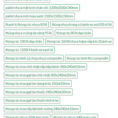
pallet nhựa mặt lưới chân cốc 1200x1000x140mm
pallet nhựa mới màu xanh 1100x1100x150mm
thanh lý thùng rác nhựa 85 lít
thùng nhựa trong có bánh xe as6550 65 lít
thùng nhựa vuông đa năng 95 lít
thùng rác 80 lít đạp chân
thùng rác 100 lít đạp chân
thùng rác 160 lít nhựa hdpe nắp kín 2 bánh xe
thùng rác 1100l 4 bánh xe xanh lá
thùng rác hình cá chép nhựa composite
thùng rác hình thú composite
thùng rác inox chữ nhật nắp bập bênh 300x240x610mm
thùng rác inox gạt tàn chữ nhật 300x240x620mm
thùng rác inox gạt tàn dạng tròn 250x610mm
thùng rác inox gạt tàn thuốc 240x240x620mm
thùng rác inox gạt tàn thuốc hình tròn
thùng rác inox nắp lật hình vuông 240x240x610mm
thùng rác nhựa 50 lít đạp chân
thùng rác nhựa 240l màu cam