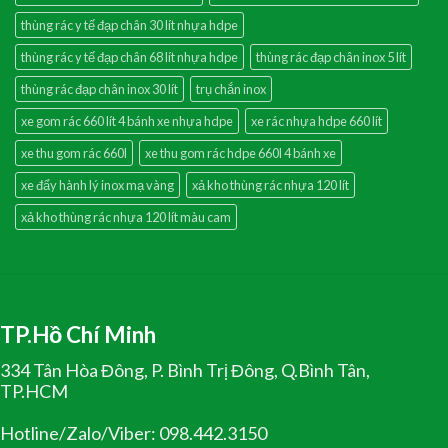
thùng rác y tế đạp chân 30 lít nhựa hdpe
thùng rác y tế đạp chân 68 lít nhựa hdpe
thùng rác đạp chân inox 5 lít
thùng rác đạp chân inox 30 lít
trụ chắn inox
xe gom rác 660 lít 4 bánh xe nhựa hdpe
xe rác nhựa hdpe 660 lít
xe thu gom rác 660l
xe thu gom rác hdpe 660l 4 bánh xe
xe đẩy hành lý inox mạ vàng
xả kho thùng rác nhựa 120 lít
xả kho thùng rác nhựa 120 lít màu cam
TP.Hồ Chí Minh
334 Tân Hòa Đông, P. Bình Trị Đông, Q.Bình Tân,
TP.HCM
Hotline/Zalo/Viber: 098.442.3150