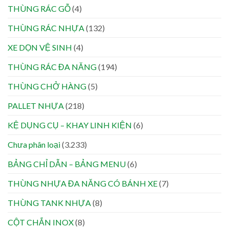
THÙNG RÁC GỖ
(4)
THÙNG RÁC NHỰA
(132)
XE DỌN VỆ SINH
(4)
THÙNG RÁC ĐA NĂNG
(194)
THÙNG CHỞ HÀNG
(5)
PALLET NHỰA
(218)
KỆ DỤNG CỤ – KHAY LINH KIỆN
(6)
Chưa phân loại
(3.233)
BẢNG CHỈ DẪN – BẢNG MENU
(6)
THÙNG NHỰA ĐA NĂNG CÓ BÁNH XE
(7)
THÙNG TANK NHỰA
(8)
CỘT CHẮN INOX
(8)