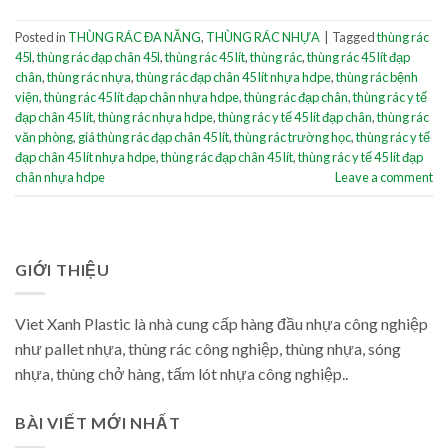
Posted in
THÙNG RÁC ĐA NĂNG
,
THÙNG RÁC NHỰA
|
Tagged
thùng rác
45l
,
thùng rác đạp chân 45l
,
thùng rác 45 lít
,
thùng rác
,
thùng rác 45 lít đạp
chân
,
thùng rác nhựa
,
thùng rác đạp chân 45 lít nhựa hdpe
,
thùng rác bệnh
viện
,
thùng rác 45 lít đạp chân nhựa hdpe
,
thùng rác đạp chân
,
thùng rác y tế
đạp chân 45 lít
,
thùng rác nhựa hdpe
,
thùng rác y tế 45 lít đạp chân
,
thùng rác
văn phòng
,
giá thùng rác đạp chân 45 lít
,
thùng rác trường học
,
thùng rác y tế
đạp chân 45 lít nhựa hdpe
,
thùng rác đạp chân 45 lít
,
thùng rác y tế 45 lít đạp
chân nhựa hdpe
Leave a comment
GIỚI THIỆU
Viet Xanh Plastic là nhà cung cấp hàng đầu nhựa công nghiệp
như pallet nhựa, thùng rác công nghiệp, thùng nhựa, sóng
nhựa, thùng chở hàng, tấm lót nhựa công nghiệp..
BÀI VIẾT MỚI NHẤT