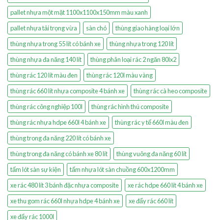
pallet nhựa một mặt 1100x1100x150mm màu xanh
pallet nhựa tải trọng vừa
sàn chó
thùng giao hàng loại lớn
thùng nhựa trong 55 lít có bánh xe
thùng nhựa trong 120 lít
thùng nhựa đa năng 140 lít
thùng phân loại rác 2 ngăn 80lx2
thùng rác 120 lít màu đen
thùng rác 120l màu vàng
thùng rác 660 lít nhựa composite 4 bánh xe
thùng rác cà heo composite
thùng rác công nghiệp 100l
thùng rác hình thú composite
thùng rác nhựa hdpe 660l 4 bánh xe
thùng rác y tế 660l màu đen
thùng trong đa năng 220 lít có bánh xe
thùng trong đa năng có bánh xe 80 lít
thùng vuông đa năng 60 lít
tấm lót sàn sự kiện
tấm nhựa lót sàn chuồng 600x1200mm
xe rác 480 lít 3 bánh đặc nhựa composite
xe rác hdpe 660 lít 4 bánh xe
xe thu gom rác 660l nhựa hdpe 4 bánh xe
xe đẩy rác 660 lít
xe đẩy rác 1000l