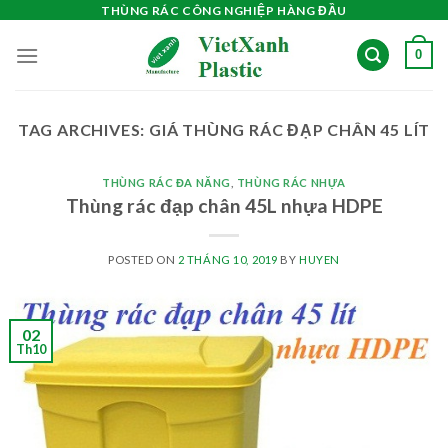
Skip
THÙNG RÁC CÔNG NGHIỆP HÀNG ĐẦU
to
0
content
TAG ARCHIVES:
GIÁ THÙNG RÁC ĐẠP CHÂN 45 LÍT
THÙNG RÁC ĐA NĂNG
,
THÙNG RÁC NHỰA
Thùng rác đạp chân 45L nhựa HDPE
POSTED ON
2 THÁNG 10, 2019
BY
HUYEN
02
Th10