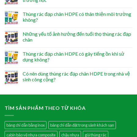
Thùng rác đạp chân HDPE có thân thiện môi trường
không?
Những yếu tố ảnh hưởng đến tuổi thọ thùng rác đạp
chân
Thùng rác đạp chân HDPE có gây tiếng ồn khi sử
dụng không?
Có nên dùng thùng rác đạp chân HDPE trong nhà vệ
sinh công cộng?
TÌM SẢN PHẨM THEO TỪ KHÓA
bảng chỉ dẫn bằng inox
bảng chỉ dẫn đặt trong sảnh khách sạn
cabin bảo vệ nhựa composite
chậu nhựa
giá thùng rác