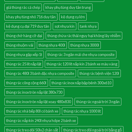
giá thùng rác cá chép
khay phụ tùng duy tân trung
khay phụ tùng nhỏ 716 duy tân
kệ dụng cụ lớn
kệ dụng cụ đại 719 duy tân
sọt nhựa kín
tank nhựa
thùng chở hàng cỡ đại
thùng chứa rác thải nguy hại không lây nhiễm
thùng nhuộm vải
thùng nhựa 400l
thùng nhựa 3000l
thùng nhựa gập xếp 1t
thùng rác 3 ngăn mái che nhựa composite
thùng rác 25 lít nắp lật
thùng rác 120 lít nắp kín 2 bánh xe màu vàng
thùng rác 480l 3 bánh đặc nhựa composite
thùng rác bệnh viện 120l
thùng rác công cộng 660l
thùng rác inox nắp bập bênh 300x610
thùng rác inox tròn nắp lật 380x730
thùng rác inox tròn nắp lật xoay 480x830
thùng rác ngoài trời 3 ngăn
thùng rác nhà bếp 80l có bánh xe
thùng rác nhựa 1000 lít
thùng rác nắp kín 240l nhựa hdpe 2 bánh xe
thùng rác treo đôi 50lx2 chân sắt
thùng rác treo đôi ngoài trời bằng gỗ