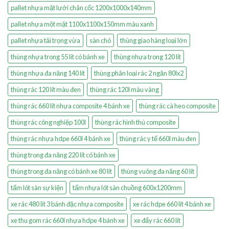
pallet nhựa mặt lưới chân cốc 1200x1000x140mm
pallet nhựa một mặt 1100x1100x150mm màu xanh
pallet nhựa tải trọng vừa
sàn chó
thùng giao hàng loại lớn
thùng nhựa trong 55 lít có bánh xe
thùng nhựa trong 120 lít
thùng nhựa đa năng 140 lít
thùng phân loại rác 2 ngăn 80lx2
thùng rác 120 lít màu đen
thùng rác 120l màu vàng
thùng rác 660 lít nhựa composite 4 bánh xe
thùng rác cà heo composite
thùng rác công nghiệp 100l
thùng rác hình thú composite
thùng rác nhựa hdpe 660l 4 bánh xe
thùng rác y tế 660l màu đen
thùng trong đa năng 220 lít có bánh xe
thùng trong đa năng có bánh xe 80 lít
thùng vuông đa năng 60 lít
tấm lót sàn sự kiện
tấm nhựa lót sàn chuồng 600x1200mm
xe rác 480 lít 3 bánh đặc nhựa composite
xe rác hdpe 660 lít 4 bánh xe
xe thu gom rác 660l nhựa hdpe 4 bánh xe
xe đẩy rác 660 lít