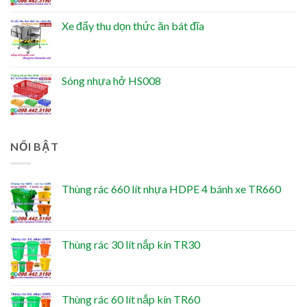
Xe đẩy thu dọn thức ăn bát đĩa
Sóng nhựa hở HS008
NỔI BẬT
Thùng rác 660 lít nhựa HDPE 4 bánh xe TR660
Thùng rác 30 lít nắp kín TR30
Thùng rác 60 lít nắp kín TR60