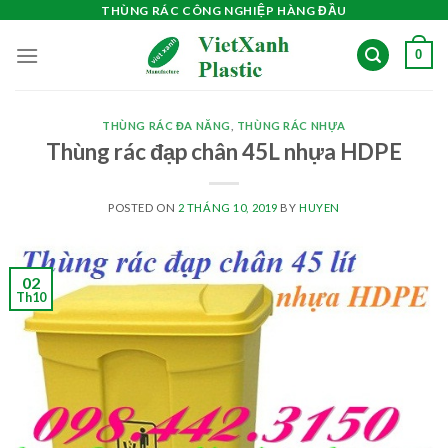
Skip
THÙNG RÁC CÔNG NGHIỆP HÀNG ĐẦU
to
0
content
THÙNG RÁC ĐA NĂNG
,
THÙNG RÁC NHỰA
Thùng rác đạp chân 45L nhựa HDPE
POSTED ON
2 THÁNG 10, 2019
BY
HUYEN
02
Th10