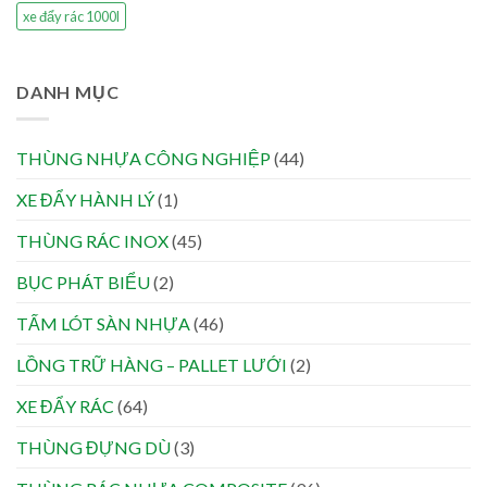
xe đẩy rác 1000l
DANH MỤC
THÙNG NHỰA CÔNG NGHIỆP
(44)
XE ĐẨY HÀNH LÝ
(1)
THÙNG RÁC INOX
(45)
BỤC PHÁT BIỂU
(2)
TẤM LÓT SÀN NHỰA
(46)
LỒNG TRỮ HÀNG – PALLET LƯỚI
(2)
XE ĐẨY RÁC
(64)
THÙNG ĐỰNG DÙ
(3)