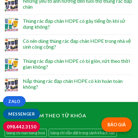
Những yếu tố ảnh hưởng đến tuổi thọ thùng rác đạp
chân
Thùng rác đạp chân HDPE có gây tiếng ồn khi sử
dụng không?
Có nên dùng thùng rác đạp chân HDPE trong nhà vệ
sinh công cộng?
Thùng rác đạp chân HDPE có bị giòn, nứt theo thời
gian không?
Nắp thùng rác đạp chân HDPE có kín hoàn toàn
không?
ZALO
MESSENGER
TÌM SẢN PHẨM THEO TỪ KHÓA
BÁO GIÁ
098.442.3150
bảng chỉ dẫn bằng inox
bảng chỉ dẫn đặt trong sảnh khách sạn