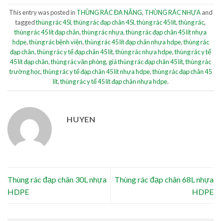
This entry was posted in
THÙNG RÁC ĐA NĂNG
,
THÙNG RÁC NHỰA
and
tagged
thùng rác 45l
,
thùng rác đạp chân 45l
,
thùng rác 45 lít
,
thùng rác
,
thùng rác 45 lít đạp chân
,
thùng rác nhựa
,
thùng rác đạp chân 45 lít nhựa
hdpe
,
thùng rác bệnh viện
,
thùng rác 45 lít đạp chân nhựa hdpe
,
thùng rác
đạp chân
,
thùng rác y tế đạp chân 45 lít
,
thùng rác nhựa hdpe
,
thùng rác y tế
45 lít đạp chân
,
thùng rác văn phòng
,
giá thùng rác đạp chân 45 lít
,
thùng rác
trường học
,
thùng rác y tế đạp chân 45 lít nhựa hdpe
,
thùng rác đạp chân 45
lít
,
thùng rác y tế 45 lít đạp chân nhựa hdpe
.
HUYEN
Thùng rác đạp chân 30L nhựa
Thùng rác đạp chân 68L nhựa
HDPE
HDPE