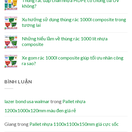
Thùng rác đạp chân nhựa HDPE có chống tia UV
không?
Xu hướng sử dụng thùng rác 1000l composite trong
tương lai
Những hiểu lầm về thùng rác 1000 lít nhựa
composite
Xe gom rác 1000l composite giúp tối ưu nhân công
ra sao?
BÌNH LUẬN
lazer bond usa walmar
trong
Pallet nhựa
1200x1000x120mm màu đen giá rẻ
Giang
trong
Pallet nhựa 1100x1100x150mm giá cực sốc