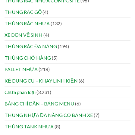
THÙNG RÁC NHỰA COMPOSITE
(96)
THÙNG RÁC GỖ
(4)
THÙNG RÁC NHỰA
(132)
XE DỌN VỆ SINH
(4)
THÙNG RÁC ĐA NĂNG
(194)
THÙNG CHỞ HÀNG
(5)
PALLET NHỰA
(218)
KỆ DỤNG CỤ – KHAY LINH KIỆN
(6)
Chưa phân loại
(3.231)
BẢNG CHỈ DẪN – BẢNG MENU
(6)
THÙNG NHỰA ĐA NĂNG CÓ BÁNH XE
(7)
THÙNG TANK NHỰA
(8)