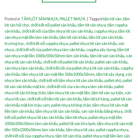
Posted in
TẤM LÓT SÀN NHỰA
,
PALLET NHỰA
|
Tagged
tấm lót sàn
,
tấm
lót sàn hội chợ
,
chốt kết nối pallet sân khấu
,
tấm lót sàn nhựa
,
tấm coppha
sân khấu
,
chốt kết nối của tấm nhựa lót sàn sân khấu
,
coppha nhựa
,
tấm lót
sàn nhựa mặt liền làm sân khấu
,
tấm lót sân khấu
,
tấm lót sàn sân khấu
trường học
,
chốt kết nối coppha nhựa
,
pallet nhựa lót sàn sân khấu
,
sàn
nhựa
,
chốt kết nối của pallet nhựa làm sân khấu
,
coppha xây dựng
,
tấm lót
sàn nhựa mặt liền 1000x500x50mm làm sân khấu
,
tấm lót sàn sân khấu
,
ván
nhựa lót sàn sân khấu
,
chốt kết nối pallet lót sân khấu
,
pallet sàn sân khấu
,
sàn nhựa làm sân khấu
,
chốt kết nối của pallet nhựa lót sàn sân khấu
,
coppha
sân khấu
,
tấm nhựa lót sàn mặt liền 500x1000x50mm
,
tấm lót xây dụng
,
ván
nhựa làm sân khấu
,
chốt kết nối tấm nhựa lót sàn sân khấu
,
pallet nhỏ
,
pallet
lót sàn sân khấu mặt kín
,
chốt kết nối của ván nhựa làm sân khấu
,
pallet
nhựa lót sàn không chân
,
tấm nhựa lót sàn mặt liền
,
tấm lót sàn sự kiện
,
ván
nhựa lót sàn
,
chốt kết nối tấm lót sàn sân khấu
,
tấm lót kê hàng
,
pallet lót sàn
sân khấu mặt kín màu cam
,
pallet nhựa không chân
,
tấm nhựa lót sàn mặt
liền làm sân khấu
,
tấm nhựa lót sàn sân khấu
,
sàn sân khấu bằng nhựa
,
chốt
kết nối pallet nhựa lót sàn sân khấu
,
tấm lót nhựa
,
pallet nhựa mặt liền
1000x500x50mm làm sân khấu
,
pallet lót sàn kho lạnh
,
tấm nhựa lót sàn mặt
liền 500x1000x50mm làm sân khấu
,
tấm nhựa lót sàn
,
pallet coppha nhựa
,
chốt kết nối của coppha nhựa
,
tấm lót sàn nhà
,
pallet nhựa mặt liền làm sân