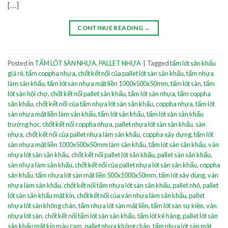
[…]
CONTINUE READING
→
Posted in
TẤM LÓT SÀN NHỰA
,
PALLET NHỰA
|
Tagged
tấm lót sân khấu
giá rẻ
,
tấm coppha nhựa
,
chốt kết nối của pallet lót sàn sân khấu
,
tấm nhựa
làm sân khấu
,
tấm lót sàn nhựa mặt liền 1000x500x50mm
,
tấm lót sàn
,
tấm
lót sàn hội chợ
,
chốt kết nối pallet sân khấu
,
tấm lót sàn nhựa
,
tấm coppha
sân khấu
,
chốt kết nối của tấm nhựa lót sàn sân khấu
,
coppha nhựa
,
tấm lót
sàn nhựa mặt liền làm sân khấu
,
tấm lót sân khấu
,
tấm lót sàn sân khấu
trường học
,
chốt kết nối coppha nhựa
,
pallet nhựa lót sàn sân khấu
,
sàn
nhựa
,
chốt kết nối của pallet nhựa làm sân khấu
,
coppha xây dựng
,
tấm lót
sàn nhựa mặt liền 1000x500x50mm làm sân khấu
,
tấm lót sàn sân khấu
,
ván
nhựa lót sàn sân khấu
,
chốt kết nối pallet lót sân khấu
,
pallet sàn sân khấu
,
sàn nhựa làm sân khấu
,
chốt kết nối của pallet nhựa lót sàn sân khấu
,
coppha
sân khấu
,
tấm nhựa lót sàn mặt liền 500x1000x50mm
,
tấm lót xây dụng
,
ván
nhựa làm sân khấu
,
chốt kết nối tấm nhựa lót sàn sân khấu
,
pallet nhỏ
,
pallet
lót sàn sân khấu mặt kín
,
chốt kết nối của ván nhựa làm sân khấu
,
pallet
nhựa lót sàn không chân
,
tấm nhựa lót sàn mặt liền
,
tấm lót sàn sự kiện
,
ván
nhựa lót sàn
,
chốt kết nối tấm lót sàn sân khấu
,
tấm lót kê hàng
,
pallet lót sàn
sân khấu mặt kín màu cam
,
pallet nhựa không chân
,
tấm nhựa lót sàn mặt