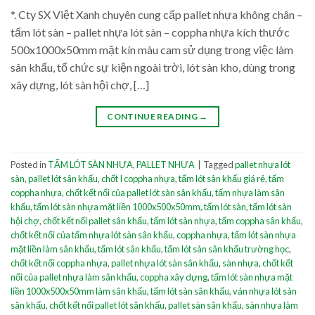
*. Cty SX Việt Xanh chuyên cung cấp pallet nhựa không chân –
tấm lót sàn – pallet nhựa lót sàn – coppha nhựa kích thước
500x1000x50mm mặt kín màu cam sử dụng trong việc làm
sân khấu, tổ chức sự kiện ngoài trời, lót sàn kho, dùng trong
xây dựng, lót sàn hội chợ, […]
CONTINUE READING
→
Posted in
TẤM LÓT SÀN NHỰA
,
PALLET NHỰA
|
Tagged
pallet nhựa lót
sàn
,
pallet lót sân khấu
,
chốt I coppha nhựa
,
tấm lót sân khấu giá rẻ
,
tấm
coppha nhựa
,
chốt kết nối của pallet lót sàn sân khấu
,
tấm nhựa làm sân
khấu
,
tấm lót sàn nhựa mặt liền 1000x500x50mm
,
tấm lót sàn
,
tấm lót sàn
hội chợ
,
chốt kết nối pallet sân khấu
,
tấm lót sàn nhựa
,
tấm coppha sân khấu
,
chốt kết nối của tấm nhựa lót sàn sân khấu
,
coppha nhựa
,
tấm lót sàn nhựa
mặt liền làm sân khấu
,
tấm lót sân khấu
,
tấm lót sàn sân khấu trường học
,
chốt kết nối coppha nhựa
,
pallet nhựa lót sàn sân khấu
,
sàn nhựa
,
chốt kết
nối của pallet nhựa làm sân khấu
,
coppha xây dựng
,
tấm lót sàn nhựa mặt
liền 1000x500x50mm làm sân khấu
,
tấm lót sàn sân khấu
,
ván nhựa lót sàn
sân khấu
,
chốt kết nối pallet lót sân khấu
,
pallet sàn sân khấu
,
sàn nhựa làm