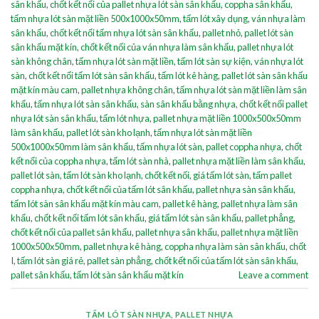
sân khấu
,
chốt kết nối của pallet nhựa lót sàn sân khấu
,
coppha sân khấu
,
tấm nhựa lót sàn mặt liền 500x1000x50mm
,
tấm lót xây dụng
,
ván nhựa làm
sân khấu
,
chốt kết nối tấm nhựa lót sàn sân khấu
,
pallet nhỏ
,
pallet lót sàn
sân khấu mặt kín
,
chốt kết nối của ván nhựa làm sân khấu
,
pallet nhựa lót
sàn không chân
,
tấm nhựa lót sàn mặt liền
,
tấm lót sàn sự kiện
,
ván nhựa lót
sàn
,
chốt kết nối tấm lót sàn sân khấu
,
tấm lót kê hàng
,
pallet lót sàn sân khấu
mặt kín màu cam
,
pallet nhựa không chân
,
tấm nhựa lót sàn mặt liền làm sân
khấu
,
tấm nhựa lót sàn sân khấu
,
sàn sân khấu bằng nhựa
,
chốt kết nối pallet
nhựa lót sàn sân khấu
,
tấm lót nhựa
,
pallet nhựa mặt liền 1000x500x50mm
làm sân khấu
,
pallet lót sàn kho lạnh
,
tấm nhựa lót sàn mặt liền
500x1000x50mm làm sân khấu
,
tấm nhựa lót sàn
,
pallet coppha nhựa
,
chốt
kết nối của coppha nhựa
,
tấm lót sàn nhà
,
pallet nhựa mặt liền làm sân khấu
,
pallet lót sàn
,
tấm lót sàn kho lạnh
,
chốt kết nối
,
giá tấm lót sàn
,
tấm pallet
coppha nhựa
,
chốt kết nối của tấm lót sân khấu
,
pallet nhựa sàn sân khấu
,
tấm lót sàn sân khấu mặt kín màu cam
,
pallet kê hàng
,
pallet nhựa làm sân
khấu
,
chốt kết nối tấm lót sân khấu
,
giá tấm lót sàn sân khấu
,
pallet phẳng
,
chốt kết nối của pallet sân khấu
,
pallet nhựa sân khấu
,
pallet nhựa mặt liền
1000x500x50mm
,
pallet nhựa kê hàng
,
coppha nhựa làm sàn sân khấu
,
chốt
I
,
tấm lót sàn giá rẻ
,
pallet sàn phẳng
,
chốt kết nối của tấm lót sàn sân khấu
,
pallet sân khấu
,
tấm lót sàn sân khấu mặt kín
Leave a comment
TẤM LÓT SÀN NHỰA
,
PALLET NHỰA