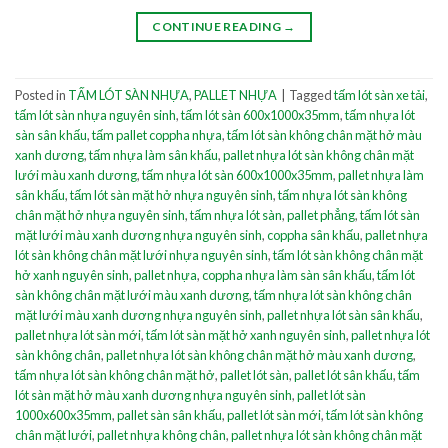
CONTINUE READING
→
Posted in
TẤM LÓT SÀN NHỰA
,
PALLET NHỰA
|
Tagged
tấm lót sàn xe tải
,
tấm lót sàn nhựa nguyên sinh
,
tấm lót sàn 600x1000x35mm
,
tấm nhựa lót
sàn sân khấu
,
tấm pallet coppha nhựa
,
tấm lót sàn không chân mặt hở màu
xanh dương
,
tấm nhựa làm sân khấu
,
pallet nhựa lót sàn không chân mặt
lưới màu xanh dương
,
tấm nhựa lót sàn 600x1000x35mm
,
pallet nhựa làm
sân khấu
,
tấm lót sàn mặt hở nhựa nguyên sinh
,
tấm nhựa lót sàn không
chân mặt hở nhựa nguyên sinh
,
tấm nhựa lót sàn
,
pallet phẳng
,
tấm lót sàn
mặt lưới màu xanh dương nhựa nguyên sinh
,
coppha sân khấu
,
pallet nhựa
lót sàn không chân mặt lưới nhựa nguyên sinh
,
tấm lót sàn không chân mặt
hở xanh nguyên sinh
,
pallet nhựa
,
coppha nhựa làm sàn sân khấu
,
tấm lót
sàn không chân mặt lưới màu xanh dương
,
tấm nhựa lót sàn không chân
mặt lưới màu xanh dương nhựa nguyên sinh
,
pallet nhựa lót sàn sân khấu
,
pallet nhựa lót sàn mới
,
tấm lót sàn mặt hở xanh nguyên sinh
,
pallet nhựa lót
sàn không chân
,
pallet nhựa lót sàn không chân mặt hở màu xanh dương
,
tấm nhựa lót sàn không chân mặt hở
,
pallet lót sàn
,
pallet lót sân khấu
,
tấm
lót sàn mặt hở màu xanh dương nhựa nguyên sinh
,
pallet lót sàn
1000x600x35mm
,
pallet sàn sân khấu
,
pallet lót sàn mới
,
tấm lót sàn không
chân mặt lưới
,
pallet nhựa không chân
,
pallet nhựa lót sàn không chân mặt