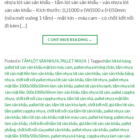
nhựa lót sàn sân khấu – tấm lót sàn sân khấu – ván nhựa lót
sàn sân khấu – Kích thước: (L)1000 x (W)500 x (H)50mm
(nửa mét vuông 1 tấm) – mặt kín – màu cam – có chốt kết nối
đi kèm […]
CONTINUE READING
→
Posted in
TẤM LÓT SÀN NHỰA
,
PALLET NHỰA
|
Tagged
tấm lót kê hàng
,
pallet lót sàn sân khấu mặt kín màu cam
,
pallet nhựa không chân
,
tấm nhựa
lót sàn mặt liền làm sân khấu
,
tấm nhựa lót sàn sân khấu
,
sàn sân khấu bằng
nhựa
,
chốt kết nối pallet nhựa lót sàn sân khấu
,
tấm lót nhựa
,
pallet nhựa
mặt liền 1000x500x50mm làm sân khấu
,
pallet lót sàn kho lạnh
,
tấm nhựa lót
sàn mặt liền 500x1000x50mm làm sân khấu
,
tấm nhựa lót sàn
,
pallet coppha
nhựa
,
chốt kết nối của coppha nhựa
,
tấm lót sàn nhà
,
pallet nhựa mặt liền
làm sân khấu
,
pallet lót sàn
,
tấm lót sàn kho lạnh
,
chốt kết nối
,
giá tấm lót sàn
,
tấm pallet coppha nhựa
,
chốt kết nối của tấm lót sân khấu
,
pallet nhựa sàn
sân khấu
,
tấm lót sàn sân khấu mặt kín màu cam
,
pallet kê hàng
,
pallet nhựa
làm sân khấu
,
chốt kết nối tấm lót sân khấu
,
giá tấm lót sàn sân khấu
,
pallet
phẳng
,
chốt kết nối của pallet sân khấu
,
pallet nhựa sân khấu
,
pallet nhựa
mặt liền 1000x500x50mm
,
pallet nhựa kê hàng
,
coppha nhựa làm sàn sân