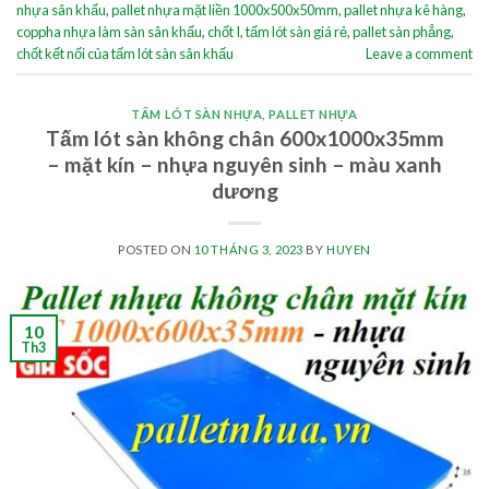
nhựa sân khấu
,
pallet nhựa mặt liền 1000x500x50mm
,
pallet nhựa kê hàng
,
coppha nhựa làm sàn sân khấu
,
chốt I
,
tấm lót sàn giá rẻ
,
pallet sàn phẳng
,
chốt kết nối của tấm lót sàn sân khấu
Leave a comment
TẤM LÓT SÀN NHỰA
,
PALLET NHỰA
Tấm lót sàn không chân 600x1000x35mm
– mặt kín – nhựa nguyên sinh – màu xanh
dương
POSTED ON
10 THÁNG 3, 2023
BY
HUYEN
10
Th3