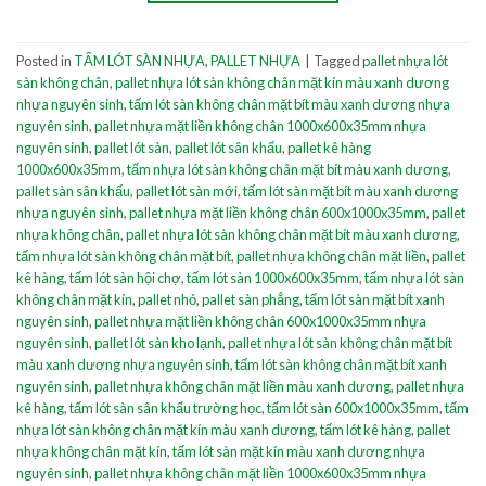
Posted in
TẤM LÓT SÀN NHỰA
,
PALLET NHỰA
|
Tagged
pallet nhựa lót
sàn không chân
,
pallet nhựa lót sàn không chân mặt kín màu xanh dương
nhựa nguyên sinh
,
tấm lót sàn không chân mặt bít màu xanh dương nhựa
nguyên sinh
,
pallet nhựa mặt liền không chân 1000x600x35mm nhựa
nguyên sinh
,
pallet lót sàn
,
pallet lót sân khấu
,
pallet kê hàng
1000x600x35mm
,
tấm nhựa lót sàn không chân mặt bít màu xanh dương
,
pallet sàn sân khấu
,
pallet lót sàn mới
,
tấm lót sàn mặt bít màu xanh dương
nhựa nguyên sinh
,
pallet nhựa mặt liền không chân 600x1000x35mm
,
pallet
nhựa không chân
,
pallet nhựa lót sàn không chân mặt bít màu xanh dương
,
tấm nhựa lót sàn không chân mặt bít
,
pallet nhựa không chân mặt liền
,
pallet
kê hàng
,
tấm lót sàn hội chợ
,
tấm lót sàn 1000x600x35mm
,
tấm nhựa lót sàn
không chân mặt kín
,
pallet nhỏ
,
pallet sàn phẳng
,
tấm lót sàn mặt bít xanh
nguyên sinh
,
pallet nhựa mặt liền không chân 600x1000x35mm nhựa
nguyên sinh
,
pallet lót sàn kho lạnh
,
pallet nhựa lót sàn không chân mặt bít
màu xanh dương nhựa nguyên sinh
,
tấm lót sàn không chân mặt bít xanh
nguyên sinh
,
pallet nhựa không chân mặt liền màu xanh dương
,
pallet nhựa
kê hàng
,
tấm lót sàn sân khấu trường học
,
tấm lót sàn 600x1000x35mm
,
tấm
nhựa lót sàn không chân mặt kín màu xanh dương
,
tấm lót kê hàng
,
pallet
nhựa không chân mặt kín
,
tấm lót sàn mặt kín màu xanh dương nhựa
nguyên sinh
,
pallet nhựa không chân mặt liền 1000x600x35mm nhựa