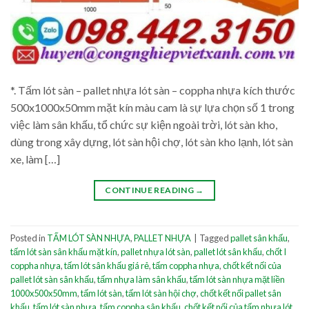
*. Tấm lót sàn – pallet nhựa lót sàn – coppha nhựa kích thước
500x1000x50mm mặt kín màu cam là sự lựa chọn số 1 trong
việc làm sân khấu, tổ chức sự kiện ngoài trời, lót sàn kho,
dùng trong xây dựng, lót sàn hội chợ, lót sàn kho lạnh, lót sàn
xe, làm […]
CONTINUE READING
→
Posted in
TẤM LÓT SÀN NHỰA
,
PALLET NHỰA
|
Tagged
pallet sân khấu
,
tấm lót sàn sân khấu mặt kín
,
pallet nhựa lót sàn
,
pallet lót sân khấu
,
chốt I
coppha nhựa
,
tấm lót sân khấu giá rẻ
,
tấm coppha nhựa
,
chốt kết nối của
pallet lót sàn sân khấu
,
tấm nhựa làm sân khấu
,
tấm lót sàn nhựa mặt liền
1000x500x50mm
,
tấm lót sàn
,
tấm lót sàn hội chợ
,
chốt kết nối pallet sân
khấu
,
tấm lót sàn nhựa
,
tấm coppha sân khấu
,
chốt kết nối của tấm nhựa lót