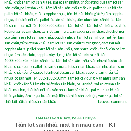
khấu
,
chốt I
,
tấm lót sàn giá rẻ
,
pallet sàn phẳng
,
chốt kết nối của tấm lót sàn
sân khấu
,
pallet sân khấu
,
tấm lót sàn sân khấu mặt kín
,
pallet nhựa lót sàn
,
pallet lót sân khấu
,
chốt I coppha nhựa
,
tấm lót sân khấu giá rẻ
,
tấm coppha
nhựa
,
chốt kết nối của pallet lót sàn sân khấu
,
tấm nhựa làm sân khấu
,
tấm
lót sàn nhựa mặt liền 1000x500x50mm
,
tấm lót sàn
,
tấm lót sàn hội chợ
,
chốt
kết nối pallet sân khấu
,
tấm lót sàn nhựa
,
tấm coppha sân khấu
,
chốt kết nối
của tấm nhựa lót sàn sân khấu
,
coppha nhựa
,
tấm lót sàn nhựa mặt liền làm
sân khấu
,
tấm lót sân khấu
,
tấm lót sàn sân khấu trường học
,
chốt kết nối
coppha nhựa
,
pallet nhựa lót sàn sân khấu
,
sàn nhựa
,
chốt kết nối của pallet
nhựa làm sân khấu
,
coppha xây dựng
,
tấm lót sàn nhựa mặt liền
1000x500x50mm làm sân khấu
,
tấm lót sàn sân khấu
,
ván nhựa lót sàn sân
khấu
,
chốt kết nối pallet lót sân khấu
,
pallet sàn sân khấu
,
sàn nhựa làm sân
khấu
,
chốt kết nối của pallet nhựa lót sàn sân khấu
,
coppha sân khấu
,
tấm
nhựa lót sàn mặt liền 500x1000x50mm
,
tấm lót xây dụng
,
ván nhựa làm sân
khấu
,
chốt kết nối tấm nhựa lót sàn sân khấu
,
pallet nhỏ
,
pallet lót sàn sân
khấu mặt kín
,
chốt kết nối của ván nhựa làm sân khấu
,
pallet nhựa lót sàn
không chân
,
tấm nhựa lót sàn mặt liền
,
tấm lót sàn sự kiện
,
ván nhựa lót sàn
,
chốt kết nối tấm lót sàn sân khấu
Leave a comment
TẤM LÓT SÀN NHỰA
,
PALLET NHỰA
Tấm lót sân khấu mặt kín màu cam – KT