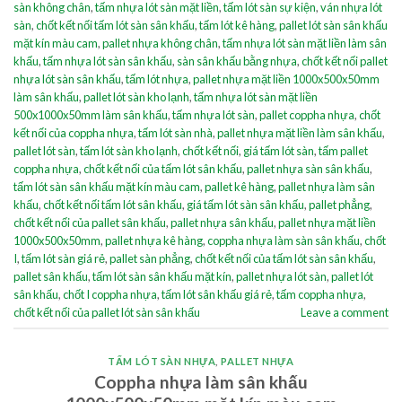
sàn không chân
,
tấm nhựa lót sàn mặt liền
,
tấm lót sàn sự kiện
,
ván nhựa lót
sàn
,
chốt kết nối tấm lót sàn sân khấu
,
tấm lót kê hàng
,
pallet lót sàn sân khấu
mặt kín màu cam
,
pallet nhựa không chân
,
tấm nhựa lót sàn mặt liền làm sân
khấu
,
tấm nhựa lót sàn sân khấu
,
sàn sân khấu bằng nhựa
,
chốt kết nối pallet
nhựa lót sàn sân khấu
,
tấm lót nhựa
,
pallet nhựa mặt liền 1000x500x50mm
làm sân khấu
,
pallet lót sàn kho lạnh
,
tấm nhựa lót sàn mặt liền
500x1000x50mm làm sân khấu
,
tấm nhựa lót sàn
,
pallet coppha nhựa
,
chốt
kết nối của coppha nhựa
,
tấm lót sàn nhà
,
pallet nhựa mặt liền làm sân khấu
,
pallet lót sàn
,
tấm lót sàn kho lạnh
,
chốt kết nối
,
giá tấm lót sàn
,
tấm pallet
coppha nhựa
,
chốt kết nối của tấm lót sân khấu
,
pallet nhựa sàn sân khấu
,
tấm lót sàn sân khấu mặt kín màu cam
,
pallet kê hàng
,
pallet nhựa làm sân
khấu
,
chốt kết nối tấm lót sân khấu
,
giá tấm lót sàn sân khấu
,
pallet phẳng
,
chốt kết nối của pallet sân khấu
,
pallet nhựa sân khấu
,
pallet nhựa mặt liền
1000x500x50mm
,
pallet nhựa kê hàng
,
coppha nhựa làm sàn sân khấu
,
chốt
I
,
tấm lót sàn giá rẻ
,
pallet sàn phẳng
,
chốt kết nối của tấm lót sàn sân khấu
,
pallet sân khấu
,
tấm lót sàn sân khấu mặt kín
,
pallet nhựa lót sàn
,
pallet lót
sân khấu
,
chốt I coppha nhựa
,
tấm lót sân khấu giá rẻ
,
tấm coppha nhựa
,
chốt kết nối của pallet lót sàn sân khấu
Leave a comment
TẤM LÓT SÀN NHỰA
,
PALLET NHỰA
Coppha nhựa làm sân khấu