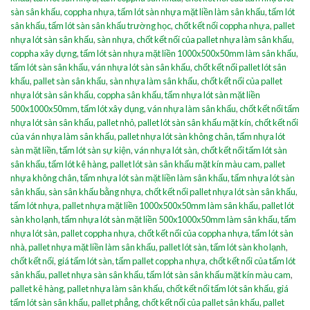
sàn sân khấu
,
coppha nhựa
,
tấm lót sàn nhựa mặt liền làm sân khấu
,
tấm lót
sân khấu
,
tấm lót sàn sân khấu trường học
,
chốt kết nối coppha nhựa
,
pallet
nhựa lót sàn sân khấu
,
sàn nhựa
,
chốt kết nối của pallet nhựa làm sân khấu
,
coppha xây dựng
,
tấm lót sàn nhựa mặt liền 1000x500x50mm làm sân khấu
,
tấm lót sàn sân khấu
,
ván nhựa lót sàn sân khấu
,
chốt kết nối pallet lót sân
khấu
,
pallet sàn sân khấu
,
sàn nhựa làm sân khấu
,
chốt kết nối của pallet
nhựa lót sàn sân khấu
,
coppha sân khấu
,
tấm nhựa lót sàn mặt liền
500x1000x50mm
,
tấm lót xây dụng
,
ván nhựa làm sân khấu
,
chốt kết nối tấm
nhựa lót sàn sân khấu
,
pallet nhỏ
,
pallet lót sàn sân khấu mặt kín
,
chốt kết nối
của ván nhựa làm sân khấu
,
pallet nhựa lót sàn không chân
,
tấm nhựa lót
sàn mặt liền
,
tấm lót sàn sự kiện
,
ván nhựa lót sàn
,
chốt kết nối tấm lót sàn
sân khấu
,
tấm lót kê hàng
,
pallet lót sàn sân khấu mặt kín màu cam
,
pallet
nhựa không chân
,
tấm nhựa lót sàn mặt liền làm sân khấu
,
tấm nhựa lót sàn
sân khấu
,
sàn sân khấu bằng nhựa
,
chốt kết nối pallet nhựa lót sàn sân khấu
,
tấm lót nhựa
,
pallet nhựa mặt liền 1000x500x50mm làm sân khấu
,
pallet lót
sàn kho lạnh
,
tấm nhựa lót sàn mặt liền 500x1000x50mm làm sân khấu
,
tấm
nhựa lót sàn
,
pallet coppha nhựa
,
chốt kết nối của coppha nhựa
,
tấm lót sàn
nhà
,
pallet nhựa mặt liền làm sân khấu
,
pallet lót sàn
,
tấm lót sàn kho lạnh
,
chốt kết nối
,
giá tấm lót sàn
,
tấm pallet coppha nhựa
,
chốt kết nối của tấm lót
sân khấu
,
pallet nhựa sàn sân khấu
,
tấm lót sàn sân khấu mặt kín màu cam
,
pallet kê hàng
,
pallet nhựa làm sân khấu
,
chốt kết nối tấm lót sân khấu
,
giá
tấm lót sàn sân khấu
,
pallet phẳng
,
chốt kết nối của pallet sân khấu
,
pallet