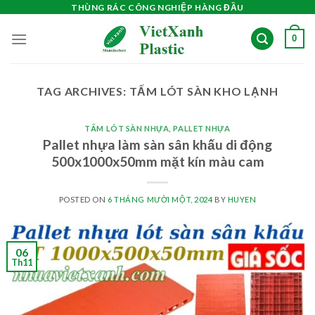
Skip
THÙNG RÁC CÔNG NGHIỆP HÀNG ĐẦU
to
0
content
TAG ARCHIVES:
TẤM LÓT SÀN KHO LẠNH
TẤM LÓT SÀN NHỰA
,
PALLET NHỰA
Pallet nhựa làm sàn sân khấu di động
500x1000x50mm mặt kín màu cam
POSTED ON
6 THÁNG MƯỜI MỘT, 2024
BY
HUYEN
06
Th11