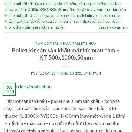
khấu
,
chốt kết nối của pallet nhựa lót sàn sân khấu
,
coppha sân khấu
,
tấm
nhựa lót sàn mặt liền 500x1000x50mm
,
tấm lót xây dụng
,
ván nhựa làm sân
khấu
,
chốt kết nối tấm nhựa lót sàn sân khấu
,
pallet nhỏ
,
pallet lót sàn sân
khấu mặt kín
,
chốt kết nối của ván nhựa làm sân khấu
,
pallet nhựa lót sàn
không chân
,
tấm nhựa lót sàn mặt liền
Leave a comment
TẤM LÓT SÀN NHỰA
,
PALLET NHỰA
Pallet lót sàn sân khấu mặt kín màu cam –
KT 500x1000x50mm
POSTED ON
28 THÁNG 10, 2022
BY
HUYEN
28
Th10
Tấm lót sàn sân khấu – pallet nhựa làm sân khấu – coppha
nhựa làm sàn sân khấu – ván nhựa lót sàn sân khấu – Kích
thước: (L)1000 x (W)500 x (H)50mm (nửa mét vuông 1 tấm)
– mặt kín – màu cam – có chốt kết nối đi kèm khi mua tấm.
https://palletnhua.vn/pallet-lot-san-san-khau-mat-kin-mau-