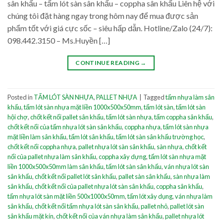
sân khấu – tấm lót sàn sân khấu – coppha sân khấu Liên hệ với
chúng tôi đặt hàng ngay trong hôm nay để mua được sản
phẩm tốt với giá cực sốc – siêu hấp dẫn. Hotline/Zalo (24/7):
098.442.3150 – Ms.Huyền […]
CONTINUE READING
→
Posted in
TẤM LÓT SÀN NHỰA
,
PALLET NHỰA
|
Tagged
tấm nhựa làm sân
khấu
,
tấm lót sàn nhựa mặt liền 1000x500x50mm
,
tấm lót sàn
,
tấm lót sàn
hội chợ
,
chốt kết nối pallet sân khấu
,
tấm lót sàn nhựa
,
tấm coppha sân khấu
,
chốt kết nối của tấm nhựa lót sàn sân khấu
,
coppha nhựa
,
tấm lót sàn nhựa
mặt liền làm sân khấu
,
tấm lót sân khấu
,
tấm lót sàn sân khấu trường học
,
chốt kết nối coppha nhựa
,
pallet nhựa lót sàn sân khấu
,
sàn nhựa
,
chốt kết
nối của pallet nhựa làm sân khấu
,
coppha xây dựng
,
tấm lót sàn nhựa mặt
liền 1000x500x50mm làm sân khấu
,
tấm lót sàn sân khấu
,
ván nhựa lót sàn
sân khấu
,
chốt kết nối pallet lót sân khấu
,
pallet sàn sân khấu
,
sàn nhựa làm
sân khấu
,
chốt kết nối của pallet nhựa lót sàn sân khấu
,
coppha sân khấu
,
tấm nhựa lót sàn mặt liền 500x1000x50mm
,
tấm lót xây dụng
,
ván nhựa làm
sân khấu
,
chốt kết nối tấm nhựa lót sàn sân khấu
,
pallet nhỏ
,
pallet lót sàn
sân khấu mặt kín
,
chốt kết nối của ván nhựa làm sân khấu
,
pallet nhựa lót