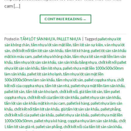
cam […]
CONTINUE READING
→
Posted in
TẤM LÓT SÀN NHỰA
,
PALLET NHỰA
|
Tagged
pallet nhựa lót
sàn không chân
,
tấm nhựa lót sàn mặt liền
,
tấm lót sàn sự kiện
,
ván nhựa lót
sàn
,
chốt kết nối tấm lót sàn sân khấu
,
tấm lót kê hàng
,
pallet lót sàn sân khấu
mặt kín màu cam
,
pallet nhựa không chân
,
tấm nhựa lót sàn mặt liền làm sân
khấu
,
tấm nhựa lót sàn sân khấu
,
sàn sân khấu bằng nhựa
,
chốt kết nối pallet
nhựa lót sàn sân khấu
,
tấm lót nhựa
,
pallet nhựa mặt liền 1000x500x50mm
làm sân khấu
,
pallet lót sàn kho lạnh
,
tấm nhựa lót sàn mặt liền
500x1000x50mm làm sân khấu
,
tấm nhựa lót sàn
,
pallet coppha nhựa
,
chốt
kết nối của coppha nhựa
,
tấm lót sàn nhà
,
pallet nhựa mặt liền làm sân khấu
,
pallet lót sàn
,
tấm lót sàn kho lạnh
,
chốt kết nối
,
giá tấm lót sàn
,
tấm pallet
coppha nhựa
,
chốt kết nối của tấm lót sân khấu
,
pallet nhựa sàn sân khấu
,
tấm lót sàn sân khấu mặt kín màu cam
,
pallet kê hàng
,
pallet nhựa làm sân
khấu
,
chốt kết nối tấm lót sân khấu
,
giá tấm lót sàn sân khấu
,
pallet phẳng
,
chốt kết nối của pallet sân khấu
,
pallet nhựa sân khấu
,
pallet nhựa mặt liền
1000x500x50mm
,
pallet nhựa kê hàng
,
coppha nhựa làm sàn sân khấu
,
chốt
I
,
tấm lót sàn giá rẻ
,
pallet sàn phẳng
,
chốt kết nối của tấm lót sàn sân khấu
,