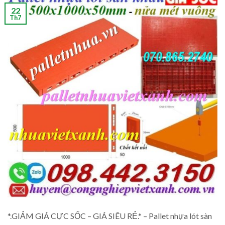
22
Th7
*.GIẢM GIÁ CỰC SỐC – GIÁ SIÊU RẺ.* – Pallet nhựa lót sàn