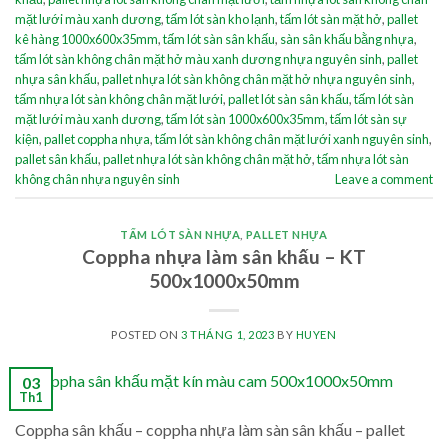
mặt lưới màu xanh dương
,
tấm lót sàn kho lạnh
,
tấm lót sàn mặt hở
,
pallet
kê hàng 1000x600x35mm
,
tấm lót sàn sân khấu
,
sàn sân khấu bằng nhựa
,
tấm lót sàn không chân mặt hở màu xanh dương nhựa nguyên sinh
,
pallet
nhựa sân khấu
,
pallet nhựa lót sàn không chân mặt hở nhựa nguyên sinh
,
tấm nhựa lót sàn không chân mặt lưới
,
pallet lót sàn sân khấu
,
tấm lót sàn
mặt lưới màu xanh dương
,
tấm lót sàn 1000x600x35mm
,
tấm lót sàn sự
kiện
,
pallet coppha nhựa
,
tấm lót sàn không chân mặt lưới xanh nguyên sinh
,
pallet sân khấu
,
pallet nhựa lót sàn không chân mặt hở
,
tấm nhựa lót sàn
không chân nhựa nguyên sinh
Leave a comment
TẤM LÓT SÀN NHỰA
,
PALLET NHỰA
Coppha nhựa làm sân khấu – KT
500x1000x50mm
POSTED ON
3 THÁNG 1, 2023
BY
HUYEN
03
Th1
Coppha sân khấu – coppha nhựa làm sàn sân khấu – pallet