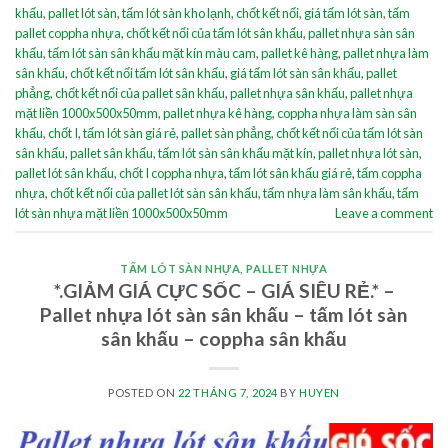
khấu
,
pallet lót sàn
,
tấm lót sàn kho lạnh
,
chốt kết nối
,
giá tấm lót sàn
,
tấm
pallet coppha nhựa
,
chốt kết nối của tấm lót sân khấu
,
pallet nhựa sàn sân
khấu
,
tấm lót sàn sân khấu mặt kín màu cam
,
pallet kê hàng
,
pallet nhựa làm
sân khấu
,
chốt kết nối tấm lót sân khấu
,
giá tấm lót sàn sân khấu
,
pallet
phẳng
,
chốt kết nối của pallet sân khấu
,
pallet nhựa sân khấu
,
pallet nhựa
mặt liền 1000x500x50mm
,
pallet nhựa kê hàng
,
coppha nhựa làm sàn sân
khấu
,
chốt I
,
tấm lót sàn giá rẻ
,
pallet sàn phẳng
,
chốt kết nối của tấm lót sàn
sân khấu
,
pallet sân khấu
,
tấm lót sàn sân khấu mặt kín
,
pallet nhựa lót sàn
,
pallet lót sân khấu
,
chốt I coppha nhựa
,
tấm lót sân khấu giá rẻ
,
tấm coppha
nhựa
,
chốt kết nối của pallet lót sàn sân khấu
,
tấm nhựa làm sân khấu
,
tấm
lót sàn nhựa mặt liền 1000x500x50mm
Leave a comment
TẤM LÓT SÀN NHỰA
,
PALLET NHỰA
*.GIẢM GIÁ CỰC SỐC – GIÁ SIÊU RẺ.* –
Pallet nhựa lót sàn sân khấu – tấm lót sàn
sân khấu – coppha sân khấu
POSTED ON
22 THÁNG 7, 2024
BY
HUYEN