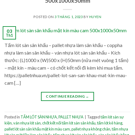
500x1000x50mm
POSTED ON
3 THÁNG 1, 2023
BY
HUYEN
03
Th1
Tấm lót sàn sân khấu – pallet nhựa làm sân khấu – coppha
nhựa làm sàn sân khấu – ván nhựa lót sàn sân khấu – Kích
thước: (L)1000 x (W)500 x (H)50mm (nửa mét vuông 1 tấm)
– mặt kín – màu cam – có chốt kết nối đi kèm khi mua tấm.
https://palletnhua.vn/pallet-lot-san-san-khau-mat-kin-mau-
cam […]
CONTINUE READING
→
Posted in
TẤM LÓT SÀN NHỰA
,
PALLET NHỰA
|
Tagged
tấm lót sàn sự
kiện
,
ván nhựa lót sàn
,
chốt kết nối tấm lót sàn sân khấu
,
tấm lót kê hàng
,
pallet lót sàn sân khấu mặt kín màu cam
,
pallet nhựa không chân
,
tấm nhựa