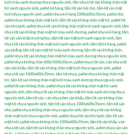
lưới màu xanh dương nhựa nguyên sinh
,
tấm nhựa lót sàn không chân mặt
hở xanh nguyên sinh
,
pallet kê hàng
,
tấm lót sàn hội chợ
,
tấm lót sàn mặt
lưới nhựa nguyên sinh
,
pallet nhựa kê hàng 1000x600x35mm
,
pallet nhỏ
,
pallet nhựa không chân mặt lưới
,
tấm lót sàn không chân mặt hở
,
pallet lót
sàn kho lạnh
,
pallet nhựa lót sàn không chân mặt lưới xanh nguyên sinh
,
tấm
nhựa lót sàn không chân mặt hở màu xanh dương
,
pallet nhựa kê hàng
,
tấm
lót sàn sân khấu trường học
,
tấm lót sàn mặt lưới xanh nguyên sinh
,
tấm
nhựa lót sàn không chân mặt lưới xanh nguyên sinh
,
tấm lót kê hàng
,
pallet
sàn phẳng
,
tấm lót sàn mặt hở màu xanh dương
,
tấm lót sàn không chân
,
pallet nhựa lót sàn không chân mặt hở màu xanh dương nhựa nguyên sinh
,
pallet nhựa không chân 600x1000x35mm
,
pallet nhựa lót sàn
,
ván nhựa lót
sàn sân khấu
,
tấm lót sàn không chân mặt lưới nhựa nguyên sinh
,
pallet
nhựa lót sàn 1000x600x35mm
,
tấm lót nhựa
,
pallet nhựa không chân mặt
hở
,
tấm lót sàn không chân mặt lưới màu xanh dương nhựa nguyên sinh
,
pallet lót sàn không chân
,
pallet nhựa lót sàn không chân mặt hở xanh
nguyên sinh
,
tấm nhựa lót sàn không chân mặt hở màu xanh dương nhựa
nguyên sinh
,
tấm lót sàn
,
ván nhựa làm sân khấu
,
tấm lót sàn không chân
mặt hở nhựa nguyên sinh
,
tấm lót sàn nhựa 1000x600x35mm
,
tấm lót sàn
nhà
,
pallet nhựa không chân nhựa nguyên sinh
,
tấm nhựa lót sàn không
chân mặt lưới nhựa nguyên sinh
,
pallet nhựa lót sàn kho lạnh
,
tấm lót sàn
mặt lưới
,
pallet nhựa không chân 1000x600x35mm
,
tấm lót sân khấu
,
ván
nhựa lót sàn
,
tấm lót sàn không chân nhựa nguyên sinh
,
pallet nhựa sàn sân
khấu
,
pallet nhựa lót sàn không chân mặt lưới
,
tấm nhựa lót sàn không chân