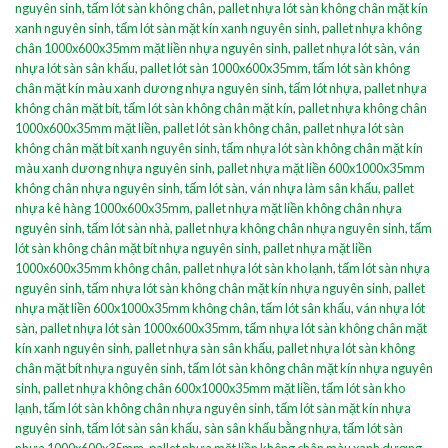
nguyên sinh
,
tấm lót sàn không chân
,
pallet nhựa lót sàn không chân mặt kín
xanh nguyên sinh
,
tấm lót sàn mặt kín xanh nguyên sinh
,
pallet nhựa không
chân 1000x600x35mm mặt liền nhựa nguyên sinh
,
pallet nhựa lót sàn
,
ván
nhựa lót sàn sân khấu
,
pallet lót sàn 1000x600x35mm
,
tấm lót sàn không
chân mặt kín màu xanh dương nhựa nguyên sinh
,
tấm lót nhựa
,
pallet nhựa
không chân mặt bít
,
tấm lót sàn không chân mặt kín
,
pallet nhựa không chân
1000x600x35mm mặt liền
,
pallet lót sàn không chân
,
pallet nhựa lót sàn
không chân mặt bít xanh nguyên sinh
,
tấm nhựa lót sàn không chân mặt kín
màu xanh dương nhựa nguyên sinh
,
pallet nhựa mặt liền 600x1000x35mm
không chân nhựa nguyên sinh
,
tấm lót sàn
,
ván nhựa làm sân khấu
,
pallet
nhựa kê hàng 1000x600x35mm
,
pallet nhựa mặt liền không chân nhựa
nguyên sinh
,
tấm lót sàn nhà
,
pallet nhựa không chân nhựa nguyên sinh
,
tấm
lót sàn không chân mặt bít nhựa nguyên sinh
,
pallet nhựa mặt liền
1000x600x35mm không chân
,
pallet nhựa lót sàn kho lạnh
,
tấm lót sàn nhựa
nguyên sinh
,
tấm nhựa lót sàn không chân mặt kín nhựa nguyên sinh
,
pallet
nhựa mặt liền 600x1000x35mm không chân
,
tấm lót sân khấu
,
ván nhựa lót
sàn
,
pallet nhựa lót sàn 1000x600x35mm
,
tấm nhựa lót sàn không chân mặt
kín xanh nguyên sinh
,
pallet nhựa sàn sân khấu
,
pallet nhựa lót sàn không
chân mặt bít nhựa nguyên sinh
,
tấm lót sàn không chân mặt kín nhựa nguyên
sinh
,
pallet nhựa không chân 600x1000x35mm mặt liền
,
tấm lót sàn kho
lạnh
,
tấm lót sàn không chân nhựa nguyên sinh
,
tấm lót sàn mặt kín nhựa
nguyên sinh
,
tấm lót sàn sân khấu
,
sàn sân khấu bằng nhựa
,
tấm lót sàn