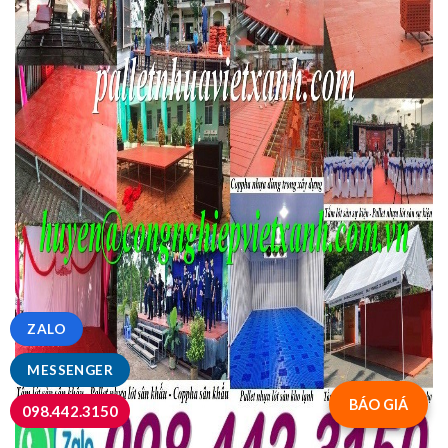
ZALO
MESSENGER
BÁO GIÁ
098.442.3150