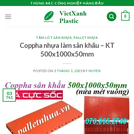
Skip
THÙNG RÁC CÔNG NGHIỆP HÀNG ĐẦU
to
0
content
TẤM LÓT SÀN NHỰA
,
PALLET NHỰA
Coppha nhựa làm sân khấu – KT
500x1000x50mm
POSTED ON
3 THÁNG 1, 2023
BY
HUYEN
03
Th1