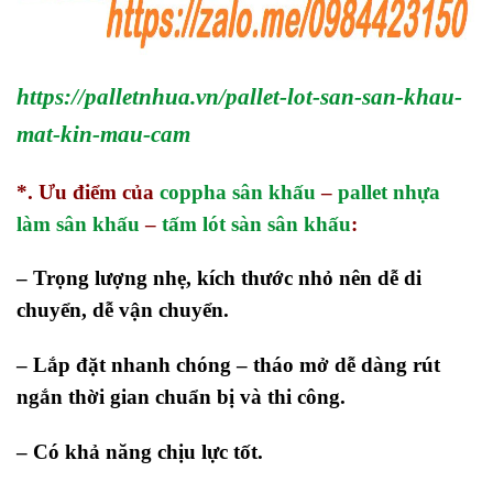
https://palletnhua.vn/pallet-lot-san-san-khau-
mat-kin-mau-cam
*. Ưu điểm của
coppha sân khấu
–
pallet nhựa
làm sân khấu
–
tấm lót sàn sân khấu
:
– Trọng lượng nhẹ, kích thước nhỏ nên dễ di
chuyển, dễ vận chuyển.
– Lắp đặt nhanh chóng – tháo mở dễ dàng rút
ngắn thời gian chuẩn bị và thi công.
– Có khả năng chịu lực tốt.